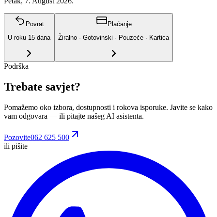
Petak, 7. August 2026.
Povrat
Plaćanje
U roku
15
dana
Žiralno · Gotovinski · Pouzeće · Kartica
Podrška
Trebate savjet?
Pomažemo oko izbora, dostupnosti i rokova isporuke. Javite se kako
vam odgovara
— ili pitajte našeg AI asistenta.
Pozovite
062 625 500
ili pišite