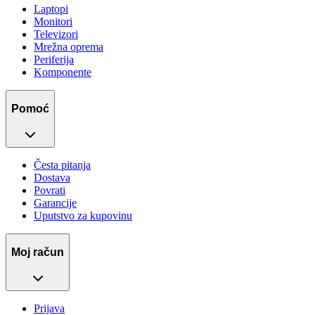
Laptopi
Monitori
Televizori
Mrežna oprema
Periferija
Komponente
Pomoć
Česta pitanja
Dostava
Povrati
Garancije
Uputstvo za kupovinu
Moj račun
Prijava