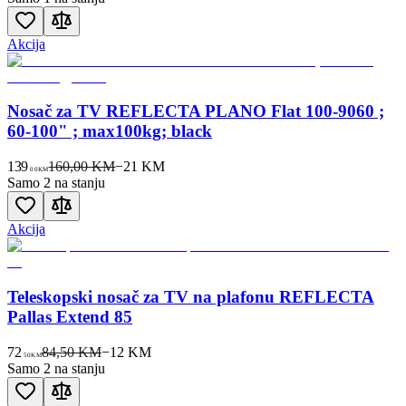
Akcija
Nosač za TV REFLECTA PLANO Flat 100-9060 ;
60-100" ; max100kg; black
139
160,00 KM
−
21
KM
00
KM
Samo 2 na stanju
Akcija
Teleskopski nosač za TV na plafonu REFLECTA
Pallas Extend 85
72
84,50 KM
−
12
KM
50
KM
Samo 2 na stanju