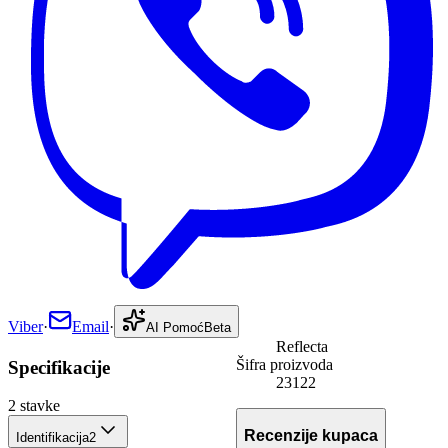
Viber
·
Email
·
AI Pomoć
Beta
Reflecta
Šifra proizvoda
Specifikacije
23122
2
stavke
Recenzije kupaca
Identifikacija
2