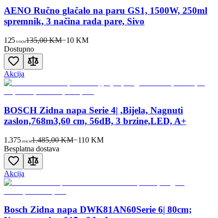
AENO Ručno glačalo na paru GS1, 1500W, 250ml
spremnik, 3 načina rada pare, Sivo
125
135,00 KM
−
10
KM
00
KM
Dostupno
Akcija
BOSCH Zidna napa Serie 4| ,Bijela, Nagnuti
zaslon,768m3,60 cm, 56dB, 3 brzine,LED, A+
1.375
1.485,00 KM
−
110
KM
00
KM
Besplatna dostava
Akcija
Bosch Zidna napa DWK81AN60Serie 6| 80cm;