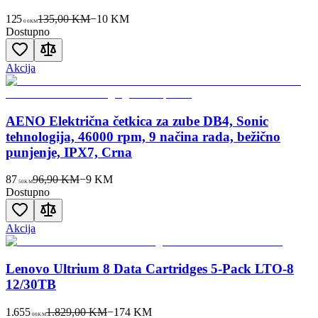
125
135,00 KM
−
10
KM
00
KM
Dostupno
Akcija
AENO Električna četkica za zube DB4, Sonic
tehnologija, 46000 rpm, 9 načina rada, bežično
punjenje, IPX7, Crna
87
96,90 KM
−
9
KM
50
KM
Dostupno
Akcija
Lenovo Ultrium 8 Data Cartridges 5-Pack LTO-8
12/30TB
1.655
1.829,00 KM
−
174
KM
00
KM