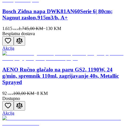
Bosch Zidna napa DWK81AN60Serie 6| 80cm;
Nagnut zaslon,915m3/h, A+
1.615
1.745,00 KM
−
130
KM
00
KM
Besplatna dostava
Akcija
AENO Ručno glačalo na paru GS2, 1190W, 24
g/min, spremnik 110ml, zagrijavanje 40s, Metallic
Sprayed
92
100,00 KM
−
8
KM
50
KM
Dostupno
Akcija