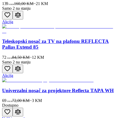
139
160,00 KM
−
21
KM
00
KM
Samo 2 na stanju
Akcija
Teleskopski nosač za TV na plafonu REFLECTA
Pallas Extend 85
72
84,50 KM
−
12
KM
50
KM
Samo 2 na stanju
Akcija
Univerzalni nosač za projektore Reflecta TAPA WH
69
72,00 KM
−
3
KM
50
KM
Dostupno