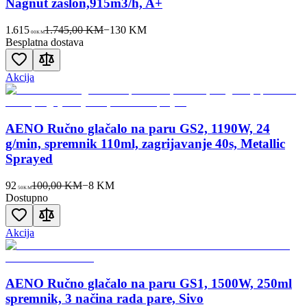
Nagnut zaslon,915m3/h, A+
1.615
1.745,00 KM
−
130
KM
00
KM
Besplatna dostava
Akcija
AENO Ručno glačalo na paru GS2, 1190W, 24
g/min, spremnik 110ml, zagrijavanje 40s, Metallic
Sprayed
92
100,00 KM
−
8
KM
50
KM
Dostupno
Akcija
AENO Ručno glačalo na paru GS1, 1500W, 250ml
spremnik, 3 načina rada pare, Sivo