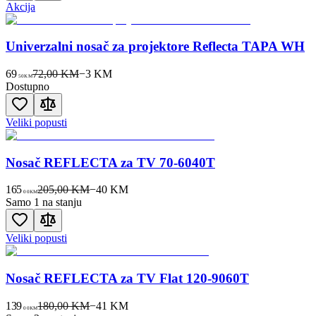
Akcija
Univerzalni nosač za projektore Reflecta TAPA WH
69
72,00 KM
−
3
KM
50
KM
Dostupno
Veliki popusti
Nosač REFLECTA za TV 70-6040T
165
205,00 KM
−
40
KM
00
KM
Samo 1 na stanju
Veliki popusti
Nosač REFLECTA za TV Flat 120-9060T
139
180,00 KM
−
41
KM
00
KM