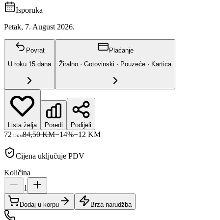
Isporuka
Petak, 7. August 2026.
Povrat
Plaćanje
U roku
15
dana
Žiralno · Gotovinski · Pouzeće · Kartica
Lista želja
Poredi
Podijeli
72
84,50 KM
−
14
%
−
12
KM
50
KM
Cijena uključuje PDV
Količina
1
Dodaj u korpu
Brza narudžba