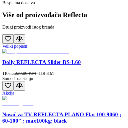
Besplatna dostava
Više od proizvođača
Reflecta
Drugi proizvodi istog brenda
Veliki popusti
Dolly REFLECTA Slider DS-L60
110
229,00 KM
−
119
KM
00
KM
Samo 1 na stanju
Akcija
Nosač za TV REFLECTA PLANO Flat 100-9060 ;
60-100" ; max100kg; black