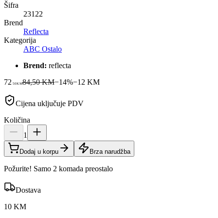
Šifra
23122
Brend
Reflecta
Kategorija
ABC Ostalo
Brend:
reflecta
72
84,50 KM
−
14
%
−
12
KM
50
KM
Cijena uključuje PDV
Količina
1
Dodaj u korpu
Brza narudžba
Požurite! Samo 2 komada preostalo
Dostava
10 KM