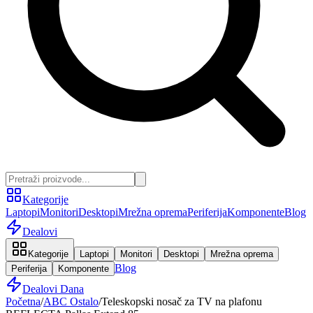
Kategorije
Laptopi
Monitori
Desktopi
Mrežna oprema
Periferija
Komponente
Blog
Dealovi
Kategorije
Laptopi
Monitori
Desktopi
Mrežna oprema
Blog
Periferija
Komponente
Dealovi Dana
Početna
/
ABC Ostalo
/
Teleskopski nosač za TV na plafonu