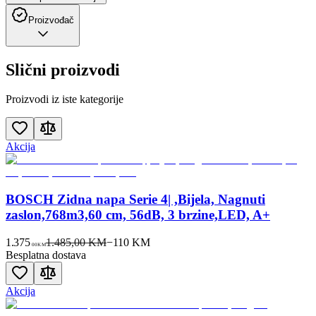
Proizvođač
Slični proizvodi
Proizvodi iz iste kategorije
Akcija
BOSCH Zidna napa Serie 4| ,Bijela, Nagnuti
zaslon,768m3,60 cm, 56dB, 3 brzine,LED, A+
1.375
1.485,00 KM
−
110
KM
00
KM
Besplatna dostava
Akcija