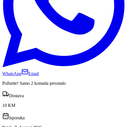
WhatsApp
Email
Požurite! Samo 2 komada preostalo
Dostava
10 KM
Isporuka