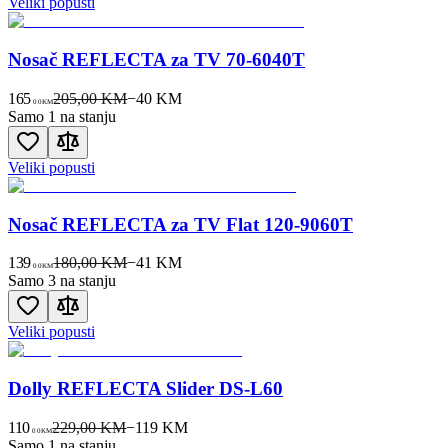
Veliki popusti
Nosač REFLECTA za TV 70-6040T
165
205,00 KM
−
40
KM
00
KM
Samo 1 na stanju
Veliki popusti
Nosač REFLECTA za TV Flat 120-9060T
139
180,00 KM
−
41
KM
00
KM
Samo 3 na stanju
Veliki popusti
Dolly REFLECTA Slider DS-L60
110
229,00 KM
−
119
KM
00
KM
Samo 1 na stanju