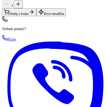
1
Dodaj u korpu
Brza narudžba
Trebate pomoć?
Poziv