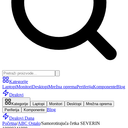
Kategorije
Laptopi
Monitori
Desktopi
Mrežna oprema
Periferija
Komponente
Blog
Dealovi
Kategorije
Laptopi
Monitori
Desktopi
Mrežna oprema
Blog
Periferija
Komponente
Dealovi Dana
Početna
/
ABC Ostalo
/
Samorotirajuća četka SEVERIN