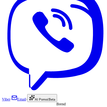
Viber
·
Email
·
AI Pomoć
Beta
Brend