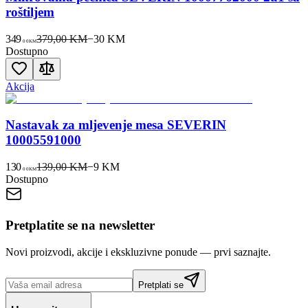
roštiljem
349
379,00 KM
−
30
KM
00
KM
Dostupno
Akcija
Nastavak za mljevenje mesa SEVERIN
10005591000
130
139,00 KM
−
9
KM
00
KM
Dostupno
Pretplatite se na newsletter
Novi proizvodi, akcije i ekskluzivne ponude — prvi saznajte.
Pretplati se