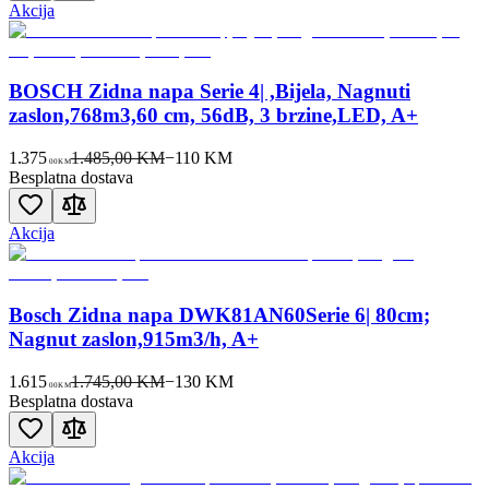
Akcija
BOSCH Zidna napa Serie 4| ,Bijela, Nagnuti
zaslon,768m3,60 cm, 56dB, 3 brzine,LED, A+
1.375
1.485,00 KM
−
110
KM
00
KM
Besplatna dostava
Akcija
Bosch Zidna napa DWK81AN60Serie 6| 80cm;
Nagnut zaslon,915m3/h, A+
1.615
1.745,00 KM
−
130
KM
00
KM
Besplatna dostava
Akcija