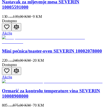
Nastavak za mljevenje mesa SEVERIN
10005591000
130
139,00 KM
−
9
KM
00
KM
Dostupno
Akcija
Mini pećnica/toaster-oven SEVERIN 10002078000
220
240,00 KM
−
20
KM
00
KM
Dostupno
Akcija
Ormarić za kontrolu temperature vina SEVERIN
10008908000
805
875,00 KM
−
70
KM
00
KM