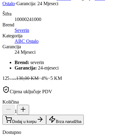
Ostalo
·
Garancija:
24 Mjeseci
Šifra
10000241000
Brend
Severin
Kategorija
ABC Ostalo
Garancija
24 Mjeseci
Brend:
severin
Garancija:
24-mjeseci
125
130,00 KM
−
4
%
−
5
KM
00
KM
Cijena uključuje PDV
Količina
1
Dodaj u korpu
Brza narudžba
Dostupno