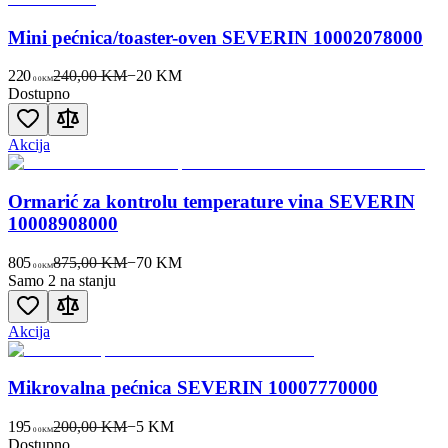
Mini pećnica/toaster-oven SEVERIN 10002078000
220
240,00 KM
−
20
KM
00
KM
Dostupno
Akcija
Ormarić za kontrolu temperature vina SEVERIN
10008908000
805
875,00 KM
−
70
KM
00
KM
Samo 2 na stanju
Akcija
Mikrovalna pećnica SEVERIN 10007770000
195
200,00 KM
−
5
KM
00
KM
Dostupno