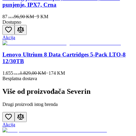
punjenje, IPX7, Crna
87
96,90 KM
−
9
KM
50
KM
Dostupno
Akcija
Lenovo Ultrium 8 Data Cartridges 5-Pack LTO-8
12/30TB
1.655
1.829,00 KM
−
174
KM
00
KM
Besplatna dostava
Više od proizvođača
Severin
Drugi proizvodi istog brenda
Akcija