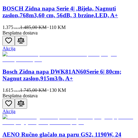
BOSCH Zidna napa Serie 4| ,Bijela, Nagnuti
zaslon,768m3,60 cm, 56dB, 3 brzine,LED, A+
1.375
1.485,00 KM
−
110
KM
00
KM
Besplatna dostava
Akcija
Bosch Zidna napa DWK81AN60Serie 6| 80cm;
Nagnut zaslon,915m3/h, A+
1.615
1.745,00 KM
−
130
KM
00
KM
Besplatna dostava
Akcija
AENO Ručno glačalo na paru GS2, 1190W, 24