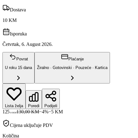
Dostava
10 KM
Isporuka
Četvrtak, 6. August 2026.
Povrat
Plaćanje
U roku
15
dana
Žiralno · Gotovinski · Pouzeće · Kartica
Lista želja
Poredi
Podijeli
125
130,00 KM
−
4
%
−
5
KM
00
KM
Cijena uključuje PDV
Količina