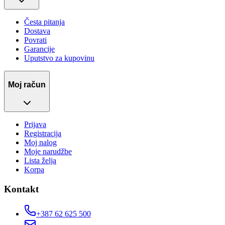
Česta pitanja
Dostava
Povrati
Garancije
Uputstvo za kupovinu
Moj račun
Prijava
Registracija
Moj nalog
Moje narudžbe
Lista želja
Korpa
Kontakt
+387 62 625 500