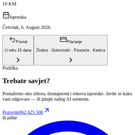
10 KM
Isporuka
Četvrtak, 6. August 2026.
Povrat
Plaćanje
U roku
15
dana
Žiralno · Gotovinski · Pouzeće · Kartica
Podrška
Trebate savjet?
Pomažemo oko izbora, dostupnosti i rokova isporuke. Javite se kako
vam odgovara
— ili pitajte našeg AI asistenta.
Pozovite
062 625 500
ili pišite