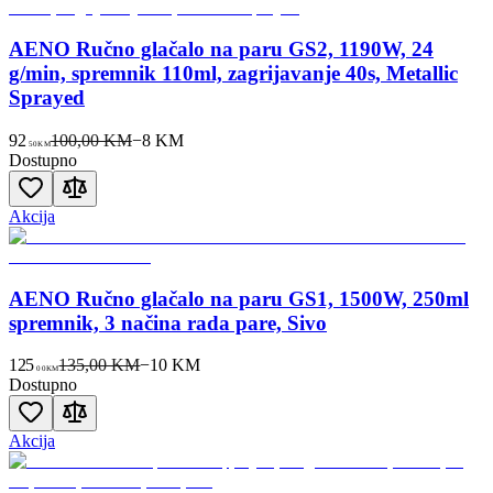
AENO Ručno glačalo na paru GS2, 1190W, 24
g/min, spremnik 110ml, zagrijavanje 40s, Metallic
Sprayed
92
100,00 KM
−
8
KM
50
KM
Dostupno
Akcija
AENO Ručno glačalo na paru GS1, 1500W, 250ml
spremnik, 3 načina rada pare, Sivo
125
135,00 KM
−
10
KM
00
KM
Dostupno
Akcija