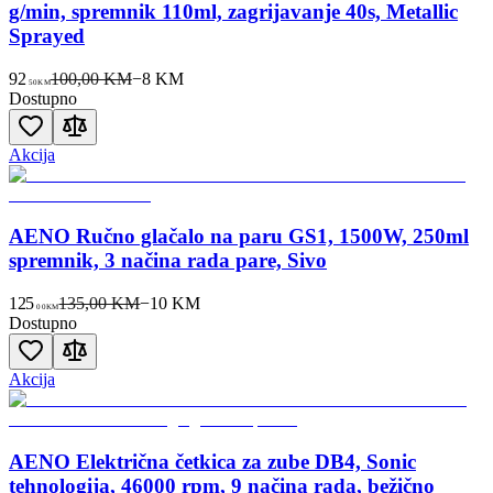
g/min, spremnik 110ml, zagrijavanje 40s, Metallic
Sprayed
92
100,00 KM
−
8
KM
50
KM
Dostupno
Akcija
AENO Ručno glačalo na paru GS1, 1500W, 250ml
spremnik, 3 načina rada pare, Sivo
125
135,00 KM
−
10
KM
00
KM
Dostupno
Akcija
AENO Električna četkica za zube DB4, Sonic
tehnologija, 46000 rpm, 9 načina rada, bežično