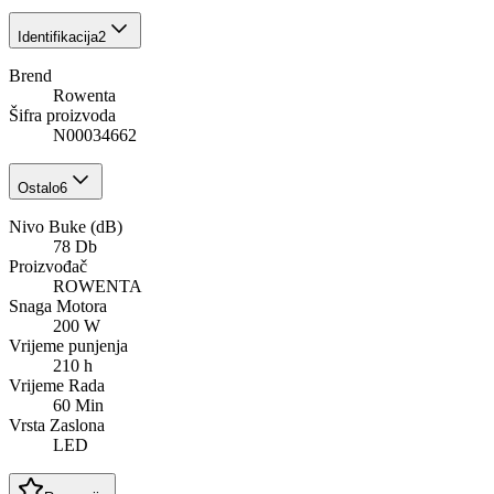
Identifikacija
2
Brend
Rowenta
Šifra proizvoda
N00034662
Ostalo
6
Nivo Buke (dB)
78 Db
Proizvođač
ROWENTA
Snaga Motora
200 W
Vrijeme punjenja
210 h
Vrijeme Rada
60 Min
Vrsta Zaslona
LED