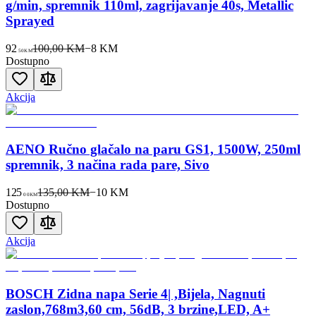
g/min, spremnik 110ml, zagrijavanje 40s, Metallic
Sprayed
92
100,00 KM
−
8
KM
50
KM
Dostupno
Akcija
AENO Ručno glačalo na paru GS1, 1500W, 250ml
spremnik, 3 načina rada pare, Sivo
125
135,00 KM
−
10
KM
00
KM
Dostupno
Akcija
BOSCH Zidna napa Serie 4| ,Bijela, Nagnuti
zaslon,768m3,60 cm, 56dB, 3 brzine,LED, A+