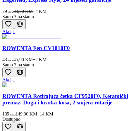
79
83,50 KM
−
4
KM
90
KM
Samo 3 na stanju
Akcija
ROWENTA Fen CV1810F0
43
45,90 KM
−
2
KM
90
KM
Samo 3 na stanju
Akcija
ROWENTA Rotirajuća četka CF9520F0, Keramički
premaz, Duga i kratka kosa, 2 smjera rotacije
135
149,00 KM
−
14
KM
00
KM
Dostupno