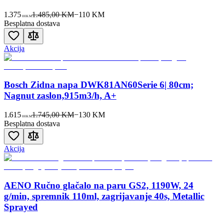
1.375
1.485,00 KM
−
110
KM
00
KM
Besplatna dostava
Akcija
Bosch Zidna napa DWK81AN60Serie 6| 80cm;
Nagnut zaslon,915m3/h, A+
1.615
1.745,00 KM
−
130
KM
00
KM
Besplatna dostava
Akcija
AENO Ručno glačalo na paru GS2, 1190W, 24
g/min, spremnik 110ml, zagrijavanje 40s, Metallic
Sprayed