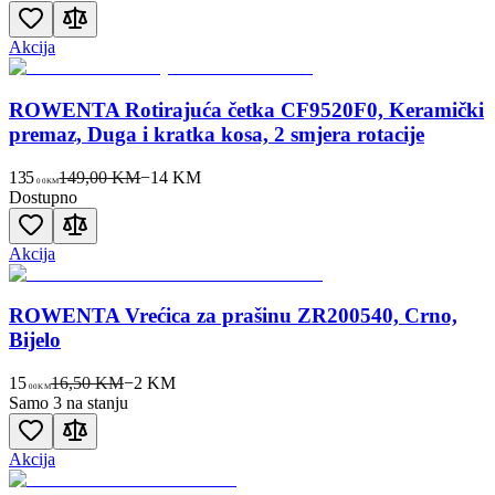
Akcija
ROWENTA Rotirajuća četka CF9520F0, Keramički
premaz, Duga i kratka kosa, 2 smjera rotacije
135
149,00 KM
−
14
KM
00
KM
Dostupno
Akcija
ROWENTA Vrećica za prašinu ZR200540, Crno,
Bijelo
15
16,50 KM
−
2
KM
00
KM
Samo 3 na stanju
Akcija