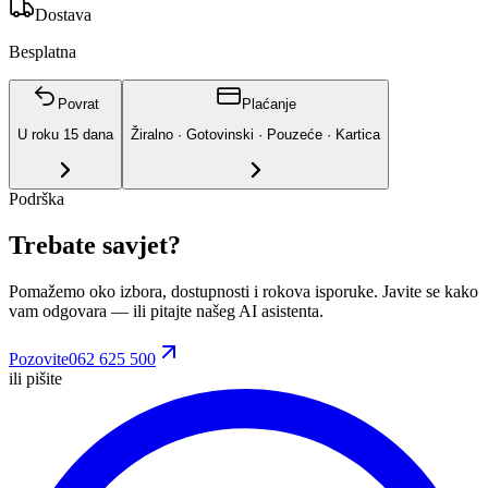
Dostava
Besplatna
Povrat
Plaćanje
U roku
15
dana
Žiralno · Gotovinski · Pouzeće · Kartica
Podrška
Trebate savjet?
Pomažemo oko izbora, dostupnosti i rokova isporuke. Javite se kako
vam odgovara
— ili pitajte našeg AI asistenta.
Pozovite
062 625 500
ili pišite