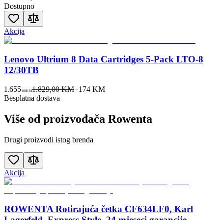
Dostupno
Akcija
Lenovo Ultrium 8 Data Cartridges 5-Pack LTO-8
12/30TB
1.655
1.829,00 KM
−
174
KM
00
KM
Besplatna dostava
Više od proizvođača
Rowenta
Drugi proizvodi istog brenda
Akcija
ROWENTA Rotirajuća četka CF634LF0, Karl
Lagerfeld, Express Style, 24 mjeseci garancije