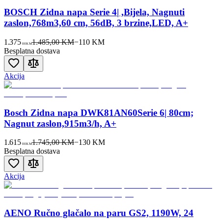
BOSCH Zidna napa Serie 4| ,Bijela, Nagnuti
zaslon,768m3,60 cm, 56dB, 3 brzine,LED, A+
1.375
1.485,00 KM
−
110
KM
00
KM
Besplatna dostava
Akcija
Bosch Zidna napa DWK81AN60Serie 6| 80cm;
Nagnut zaslon,915m3/h, A+
1.615
1.745,00 KM
−
130
KM
00
KM
Besplatna dostava
Akcija
AENO Ručno glačalo na paru GS2, 1190W, 24