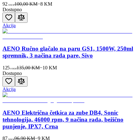
92
100,00 KM
−
8
KM
50
KM
Dostupno
Akcija
AENO Ručno glačalo na paru GS1, 1500W, 250ml
spremnik, 3 načina rada pare, Sivo
125
135,00 KM
−
10
KM
00
KM
Dostupno
Akcija
AENO Električna četkica za zube DB4, Sonic
tehnologija, 46000 rpm, 9 načina rada, bežično
punjenje, IPX7, Crna
87
96,90 KM
−
9
KM
50
KM