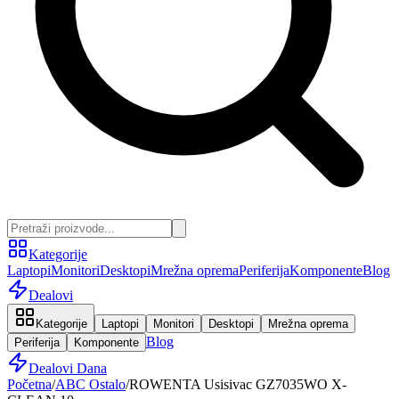
Kategorije
Laptopi
Monitori
Desktopi
Mrežna oprema
Periferija
Komponente
Blog
Dealovi
Kategorije
Laptopi
Monitori
Desktopi
Mrežna oprema
Blog
Periferija
Komponente
Dealovi Dana
Početna
/
ABC Ostalo
/
ROWENTA Usisivac GZ7035WO X-