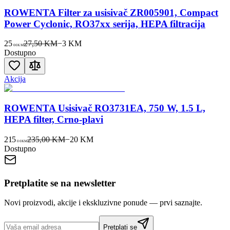
ROWENTA Filter za usisivač ZR005901, Compact
Power Cyclonic, RO37xx serija, HEPA filtracija
25
27,50 KM
−
3
KM
00
KM
Dostupno
Akcija
ROWENTA Usisivač RO3731EA, 750 W, 1.5 L,
HEPA filter, Crno-plavi
215
235,00 KM
−
20
KM
00
KM
Dostupno
Pretplatite se na newsletter
Novi proizvodi, akcije i ekskluzivne ponude — prvi saznajte.
Pretplati se