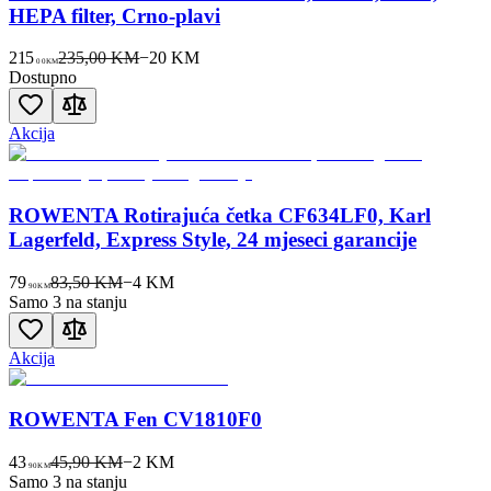
HEPA filter, Crno-plavi
215
235,00 KM
−
20
KM
00
KM
Dostupno
Akcija
ROWENTA Rotirajuća četka CF634LF0, Karl
Lagerfeld, Express Style, 24 mjeseci garancije
79
83,50 KM
−
4
KM
90
KM
Samo 3 na stanju
Akcija
ROWENTA Fen CV1810F0
43
45,90 KM
−
2
KM
90
KM
Samo 3 na stanju