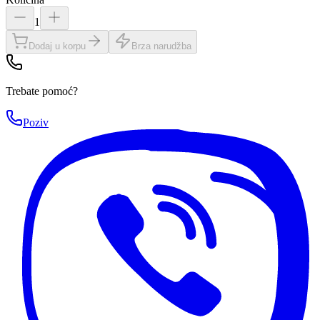
1
Dodaj u korpu
Brza narudžba
Trebate pomoć?
Poziv