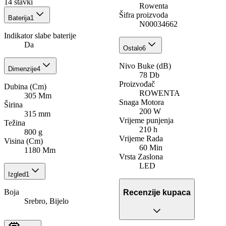
14
stavki
Rowenta
Šifra proizvoda
Baterija
1
N00034662
Indikator slabe baterije
Da
Ostalo
6
Nivo Buke (dB)
Dimenzije
4
78 Db
Proizvođač
Dubina (Cm)
ROWENTA
305 Mm
Snaga Motora
Širina
200 W
315 mm
Vrijeme punjenja
Težina
210 h
800 g
Vrijeme Rada
Visina (Cm)
60 Min
1180 Mm
Vrsta Zaslona
LED
Izgled
1
Boja
Recenzije kupaca
Srebro, Bijelo