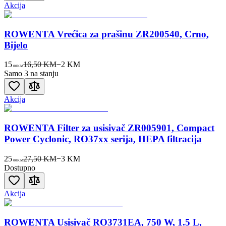
Akcija
ROWENTA Vrećica za prašinu ZR200540, Crno,
Bijelo
15
16,50 KM
−
2
KM
00
KM
Samo 3 na stanju
Akcija
ROWENTA Filter za usisivač ZR005901, Compact
Power Cyclonic, RO37xx serija, HEPA filtracija
25
27,50 KM
−
3
KM
00
KM
Dostupno
Akcija
ROWENTA Usisivač RO3731EA, 750 W, 1.5 L,