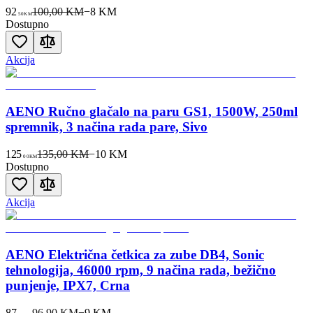
92
100,00 KM
−
8
KM
50
KM
Dostupno
Akcija
AENO Ručno glačalo na paru GS1, 1500W, 250ml
spremnik, 3 načina rada pare, Sivo
125
135,00 KM
−
10
KM
00
KM
Dostupno
Akcija
AENO Električna četkica za zube DB4, Sonic
tehnologija, 46000 rpm, 9 načina rada, bežično
punjenje, IPX7, Crna
87
96,90 KM
−
9
KM