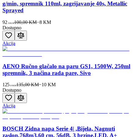
g/min, spremnik 110ml, zagrijavanje 40s, Metallic
Sprayed
92
100,00 KM
−
8
KM
50
KM
Dostupno
Akcija
AENO Ručno glačalo na paru GS1, 1500W, 250ml
spremnik, 3 načina rada pare, Sivo
125
135,00 KM
−
10
KM
00
KM
Dostupno
Akcija
BOSCH Zidna napa Serie 4| ,Bijela, Nagnuti
zaslon,768m3,60 cm, 56dB, 3 brzine,LED, A+