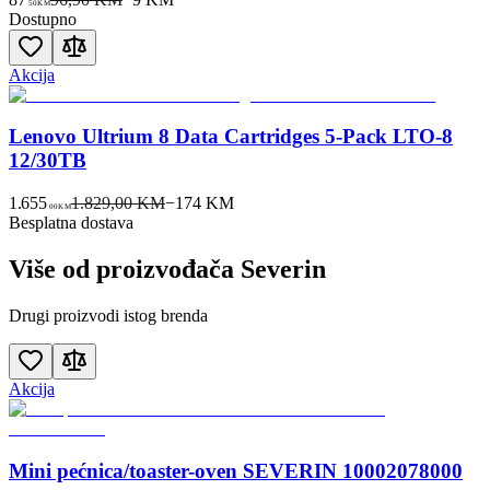
50
KM
Dostupno
Akcija
Lenovo Ultrium 8 Data Cartridges 5-Pack LTO-8
12/30TB
1.655
1.829,00 KM
−
174
KM
00
KM
Besplatna dostava
Više od proizvođača
Severin
Drugi proizvodi istog brenda
Akcija
Mini pećnica/toaster-oven SEVERIN 10002078000