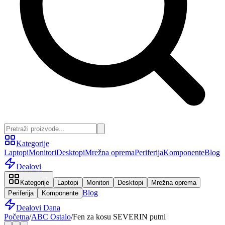
Kategorije
Laptopi
Monitori
Desktopi
Mrežna oprema
Periferija
Komponente
Blog
Dealovi
Kategorije
Laptopi
Monitori
Desktopi
Mrežna oprema
Blog
Periferija
Komponente
Dealovi Dana
Početna
/
ABC Ostalo
/
Fen za kosu SEVERIN putni