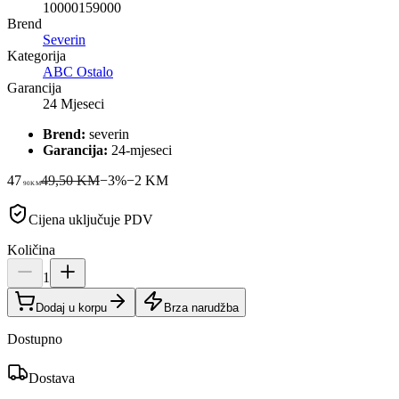
10000159000
Brend
Severin
Kategorija
ABC Ostalo
Garancija
24 Mjeseci
Brend:
severin
Garancija:
24-mjeseci
47
49,50 KM
−
3
%
−
2
KM
90
KM
Cijena uključuje PDV
Količina
1
Dodaj u korpu
Brza narudžba
Dostupno
Dostava