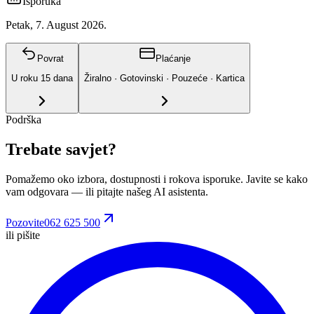
Isporuka
Petak, 7. August 2026.
Povrat
Plaćanje
U roku
15
dana
Žiralno · Gotovinski · Pouzeće · Kartica
Podrška
Trebate savjet?
Pomažemo oko izbora, dostupnosti i rokova isporuke. Javite se kako
vam odgovara
— ili pitajte našeg AI asistenta.
Pozovite
062 625 500
ili pišite