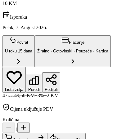
10 KM
Isporuka
Petak, 7. August 2026.
Povrat
Plaćanje
U roku
15
dana
Žiralno · Gotovinski · Pouzeće · Kartica
Lista želja
Poredi
Podijeli
47
49,50 KM
−
3
%
−
2
KM
90
KM
Cijena uključuje PDV
Količina
1