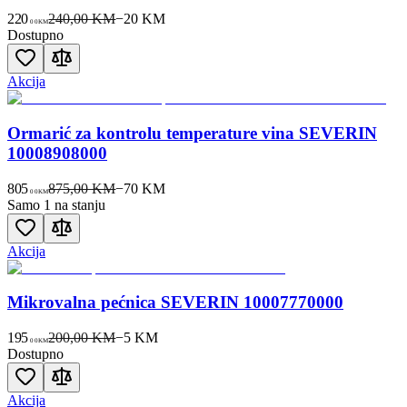
220
240,00 KM
−
20
KM
00
KM
Dostupno
Akcija
Ormarić za kontrolu temperature vina SEVERIN
10008908000
805
875,00 KM
−
70
KM
00
KM
Samo 1 na stanju
Akcija
Mikrovalna pećnica SEVERIN 10007770000
195
200,00 KM
−
5
KM
00
KM
Dostupno
Akcija