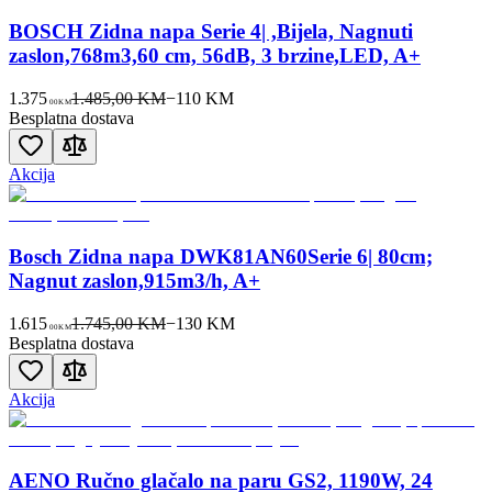
BOSCH Zidna napa Serie 4| ,Bijela, Nagnuti
zaslon,768m3,60 cm, 56dB, 3 brzine,LED, A+
1.375
1.485,00 KM
−
110
KM
00
KM
Besplatna dostava
Akcija
Bosch Zidna napa DWK81AN60Serie 6| 80cm;
Nagnut zaslon,915m3/h, A+
1.615
1.745,00 KM
−
130
KM
00
KM
Besplatna dostava
Akcija
AENO Ručno glačalo na paru GS2, 1190W, 24