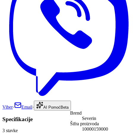
Viber
·
Email
·
AI Pomoć
Beta
Brend
Severin
Specifikacije
Šifra proizvoda
10000159000
3
stavke