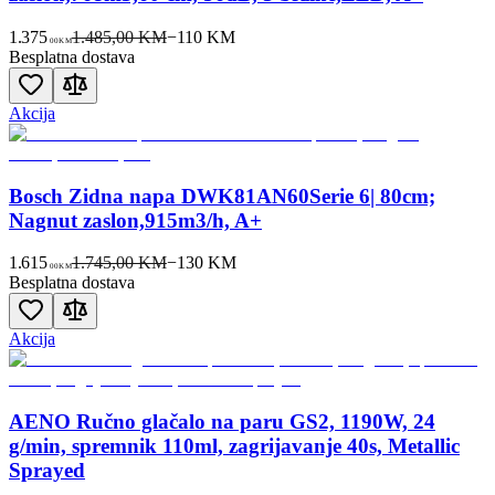
1.375
1.485,00 KM
−
110
KM
00
KM
Besplatna dostava
Akcija
Bosch Zidna napa DWK81AN60Serie 6| 80cm;
Nagnut zaslon,915m3/h, A+
1.615
1.745,00 KM
−
130
KM
00
KM
Besplatna dostava
Akcija
AENO Ručno glačalo na paru GS2, 1190W, 24
g/min, spremnik 110ml, zagrijavanje 40s, Metallic
Sprayed