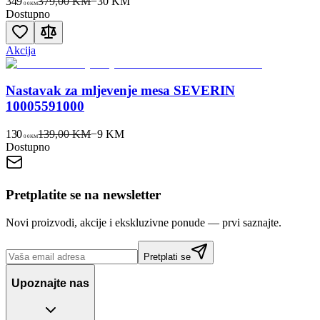
349
379,00 KM
−
30
KM
00
KM
Dostupno
Akcija
Nastavak za mljevenje mesa SEVERIN
10005591000
130
139,00 KM
−
9
KM
00
KM
Dostupno
Pretplatite se na newsletter
Novi proizvodi, akcije i ekskluzivne ponude — prvi saznajte.
Pretplati se
Upoznajte nas