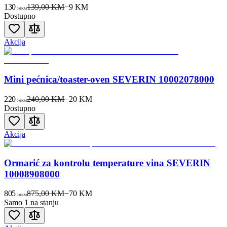
130
139,00 KM
−
9
KM
00
KM
Dostupno
Akcija
Mini pećnica/toaster-oven SEVERIN 10002078000
220
240,00 KM
−
20
KM
00
KM
Dostupno
Akcija
Ormarić za kontrolu temperature vina SEVERIN
10008908000
805
875,00 KM
−
70
KM
00
KM
Samo 1 na stanju