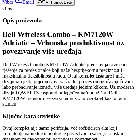
Viber
·
Email
·
AI Pomoć
Beta
Opis
Opis proizvoda
Dell Wireless Combo – KM7120W
Adriatic – Vrhunska produktivnost uz
povezivanje više uređaja
Dell Wireless Combo KM7120W Adriatic predstavlja savršeno
rješenje za profesionalce koji traže besprijekornu preciznost i
maksimalnu fleksibilnost u radu. Ovaj komplet tastature i miša
dizajniran je da pojednostavi vaš radni proces omogućavajući vam
lako prebacivanje između više uređaja jednim klikom. Uz moderan
dizajn i QWERTZ raspored prilagođen našem tržištu, Dell
KM7120W transformiše svaki radni stol u visokoefikasnu radnu
stanicu.
Ključne karakteristike
Ovaj komplet nije samo periferija, već sofisticiran alat koji
kombinuje napredne tehnologije povezivanja sa ergonomskim
dizajnom za cjelodnevnu udobnost i pouzdanost.