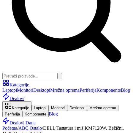
Kategorije
Laptopi
Monitori
Desktopi
Mrežna oprema
Periferija
Komponente
Blog
Dealovi
Kategorije
Laptopi
Monitori
Desktopi
Mrežna oprema
Blog
Periferija
Komponente
Dealovi Dana
Početna
/
ABC Ostalo
/
DELL Tastatura i miš KM7120W, Bežični,