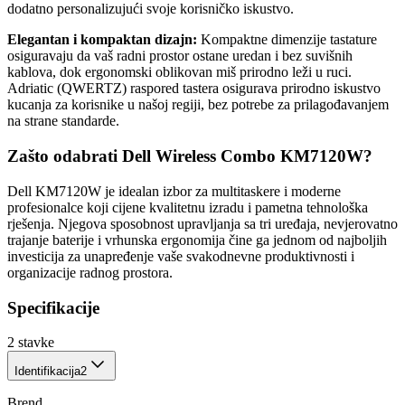
dodatno personalizujući svoje korisničko iskustvo.
Elegantan i kompaktan dizajn:
Kompaktne dimenzije tastature
osiguravaju da vaš radni prostor ostane uredan i bez suvišnih
kablova, dok ergonomski oblikovan miš prirodno leži u ruci.
Adriatic (QWERTZ) raspored tastera osigurava prirodno iskustvo
kucanja za korisnike u našoj regiji, bez potrebe za prilagođavanjem
na strane standarde.
Zašto odabrati Dell Wireless Combo KM7120W?
Dell KM7120W je idealan izbor za multitaskere i moderne
profesionalce koji cijene kvalitetnu izradu i pametna tehnološka
rješenja. Njegova sposobnost upravljanja sa tri uređaja, nevjerovatno
trajanje baterije i vrhunska ergonomija čine ga jednom od najboljih
investicija za unapređenje vaše svakodnevne produktivnosti i
organizacije radnog prostora.
Specifikacije
2
stavke
Identifikacija
2
Brend