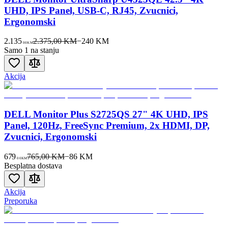
UHD, IPS Panel, USB-C, RJ45, Zvucnici,
Ergonomski
2.135
2.375,00 KM
−
240
KM
00
KM
Samo 1 na stanju
Akcija
DELL Monitor Plus S2725QS 27" 4K UHD, IPS
Panel, 120Hz, FreeSync Premium, 2x HDMI, DP,
Zvucnici, Ergonomski
679
765,00 KM
−
86
KM
00
KM
Besplatna dostava
Akcija
Preporuka