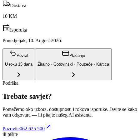
Dostava
10 KM
Isporuka
Ponedjeljak, 10. August 2026.
Povrat
Plaćanje
U roku
15
dana
Žiralno · Gotovinski · Pouzeće · Kartica
Podrška
Trebate savjet?
Pomažemo oko izbora, dostupnosti i rokova isporuke. Javite se kako
vam odgovara
— ili pitajte našeg AI asistenta.
Pozovite
062 625 500
ili pišite