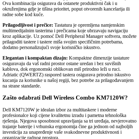
Ova kombinacija osigurava da ostanete produktivni čak i u
okruženjima gdje je tišina prioritet, poput otvorenih kancelarija ili
radne sobe kod kuće.
Prilagodljivost i prečice:
Tastatura je opremljena namjenskim
multimedijalnim tasterima i prečicama koje ubrzavaju navigaciju
kroz aplikacije. Uz pomoć Dell Peripheral Manager softvera, možete
prilagoditi tastere i tastere miša svojim specifičnim potrebama,
dodatno personalizujući svoje korisničko iskustvo.
Elegantan i kompaktan dizajn:
Kompaktne dimenzije tastature
osiguravaju da vaš radni prostor ostane uredan i bez suvišnih
kablova, dok ergonomski oblikovan miš prirodno leži u ruci.
Adriatic (QWERTZ) raspored tastera osigurava prirodno iskustvo
kucanja za korisnike u našoj regiji, bez potrebe za prilagođavanjem
na strane standarde.
Zašto odabrati Dell Wireless Combo KM7120W?
Dell KM7120W je idealan izbor za multitaskere i moderne
profesionalce koji cijene kvalitetnu izradu i pametna tehnološka
rješenja. Njegova sposobnost upravljanja sa tri uređaja, nevjerovatno
trajanje baterije i vrhunska ergonomija čine ga jednom od najboljih
investicija za unapređenje vaše svakodnevne produktivnosti i
organizacije radnog prostora.