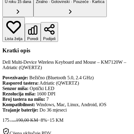
U roku
15
dana
Žiralno · Gotovinski · Pouzeće · Kartica
Lista želja
Poredi
Podijeli
Kratki opis
Dell Multi-Device Wireless Keyboard and Mouse – KM7120W –
Adriatic (QWERTZ)
Povezivanje:
Bežično (Bluetooth 5.0, 2.4 GHz)
Raspored tastera:
Adriatic (QWERTZ)
Senzor miša:
Optički LED
Rezolucija miša:
1600 DPI
Broj tastera na mišu:
7
Kompatibilnost:
Windows, Mac, Linux, Android, iOS
Trajanje baterije:
Do 36 mjeseci
175
190,00 KM
−
8
%
−
15
KM
00
KM
Cijena uključuje PDV