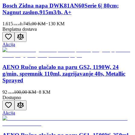
Bosch Zidna napa DWK81AN60Serie 6| 80cm;
Nagnut zaslon,915m3/h, A+
1.615
1.745,00 KM
−
130
KM
00
KM
Besplatna dostava
Akcija
AENO Ručno glačalo na paru GS2, 1190W, 24
g/min, spremnik 110ml, zagrijavanje 40s, Metallic
Sprayed
92
100,00 KM
−
8
KM
50
KM
Dostupno
Akcija