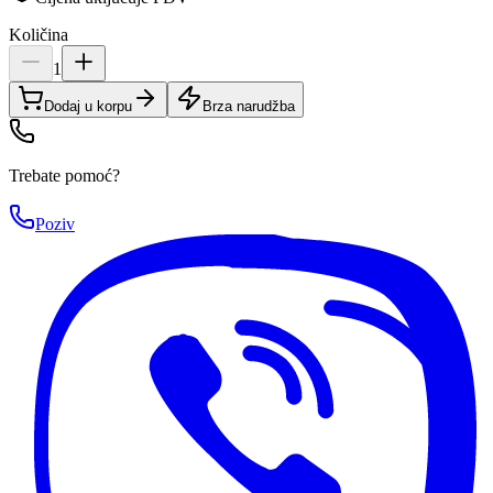
Količina
1
Dodaj u korpu
Brza narudžba
Trebate pomoć?
Poziv