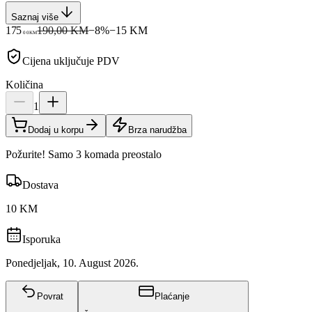
Saznaj više
175
190,00 KM
−
8
%
−
15
KM
00
KM
Cijena uključuje PDV
Količina
1
Dodaj u korpu
Brza narudžba
Požurite! Samo 3 komada preostalo
Dostava
10 KM
Isporuka
Ponedjeljak, 10. August 2026.
Povrat
Plaćanje