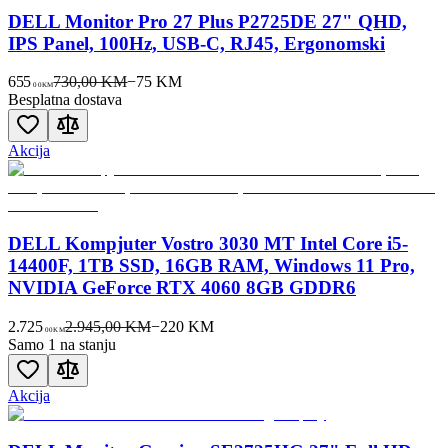
DELL Monitor Pro 27 Plus P2725DE 27" QHD,
IPS Panel, 100Hz, USB-C, RJ45, Ergonomski
655
730,00 KM
−
75
KM
00
KM
Besplatna dostava
Akcija
DELL Kompjuter Vostro 3030 MT Intel Core i5-
14400F, 1TB SSD, 16GB RAM, Windows 11 Pro,
NVIDIA GeForce RTX 4060 8GB GDDR6
2.725
2.945,00 KM
−
220
KM
00
KM
Samo 1 na stanju
Akcija