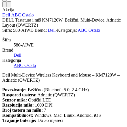
Akcija
Dell
·
ABC Ostalo
DELL Tastatura i miš KM7120W, Bežični, Multi-Device, Adriatic
Layout (QWERTZ)
Šifra:
580-AIWE
·
Brend:
Dell
·
Kategorija:
ABC Ostalo
Šifra
580-AIWE
Brend
Dell
Kategorija
ABC Ostalo
Dell Multi-Device Wireless Keyboard and Mouse – KM7120W –
Adriatic (QWERTZ)
Povezivanje:
Bežično (Bluetooth 5.0, 2.4 GHz)
Raspored tastera:
Adriatic (QWERTZ)
Senzor miša:
Optički LED
Rezolucija miša:
1600 DPI
Broj tastera na mišu:
7
Kompatibilnost:
Windows, Mac, Linux, Android, iOS
Trajanje baterije:
Do 36 mjeseci