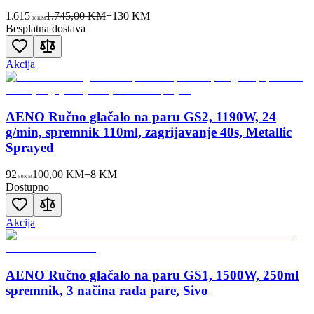
1.615
1.745,00 KM
−
130
KM
00
KM
Besplatna dostava
Akcija
AENO Ručno glačalo na paru GS2, 1190W, 24
g/min, spremnik 110ml, zagrijavanje 40s, Metallic
Sprayed
92
100,00 KM
−
8
KM
50
KM
Dostupno
Akcija
AENO Ručno glačalo na paru GS1, 1500W, 250ml
spremnik, 3 načina rada pare, Sivo