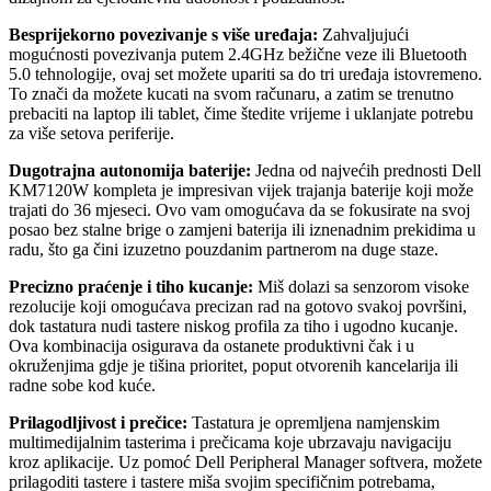
Besprijekorno povezivanje s više uređaja:
Zahvaljujući
mogućnosti povezivanja putem 2.4GHz bežične veze ili Bluetooth
5.0 tehnologije, ovaj set možete upariti sa do tri uređaja istovremeno.
To znači da možete kucati na svom računaru, a zatim se trenutno
prebaciti na laptop ili tablet, čime štedite vrijeme i uklanjate potrebu
za više setova periferije.
Dugotrajna autonomija baterije:
Jedna od najvećih prednosti Dell
KM7120W kompleta je impresivan vijek trajanja baterije koji može
trajati do 36 mjeseci. Ovo vam omogućava da se fokusirate na svoj
posao bez stalne brige o zamjeni baterija ili iznenadnim prekidima u
radu, što ga čini izuzetno pouzdanim partnerom na duge staze.
Precizno praćenje i tiho kucanje:
Miš dolazi sa senzorom visoke
rezolucije koji omogućava precizan rad na gotovo svakoj površini,
dok tastatura nudi tastere niskog profila za tiho i ugodno kucanje.
Ova kombinacija osigurava da ostanete produktivni čak i u
okruženjima gdje je tišina prioritet, poput otvorenih kancelarija ili
radne sobe kod kuće.
Prilagodljivost i prečice:
Tastatura je opremljena namjenskim
multimedijalnim tasterima i prečicama koje ubrzavaju navigaciju
kroz aplikacije. Uz pomoć Dell Peripheral Manager softvera, možete
prilagoditi tastere i tastere miša svojim specifičnim potrebama,