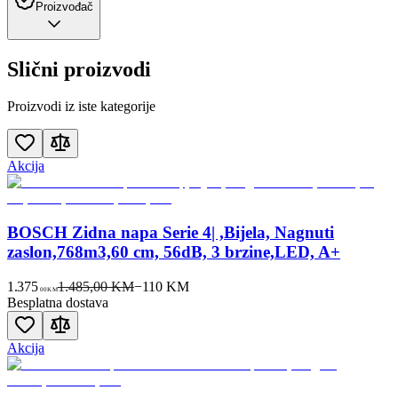
Proizvođač
Slični proizvodi
Proizvodi iz iste kategorije
Akcija
BOSCH Zidna napa Serie 4| ,Bijela, Nagnuti
zaslon,768m3,60 cm, 56dB, 3 brzine,LED, A+
1.375
1.485,00 KM
−
110
KM
00
KM
Besplatna dostava
Akcija