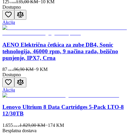
125
135,00 KM
−
10
KM
00
KM
Dostupno
Akcija
AENO Električna četkica za zube DB4, Sonic
tehnologija, 46000 rpm, 9 načina rada, bežično
punjenje, IPX7, Crna
87
96,90 KM
−
9
KM
50
KM
Dostupno
Akcija
Lenovo Ultrium 8 Data Cartridges 5-Pack LTO-8
12/30TB
1.655
1.829,00 KM
−
174
KM
00
KM
Besplatna dostava