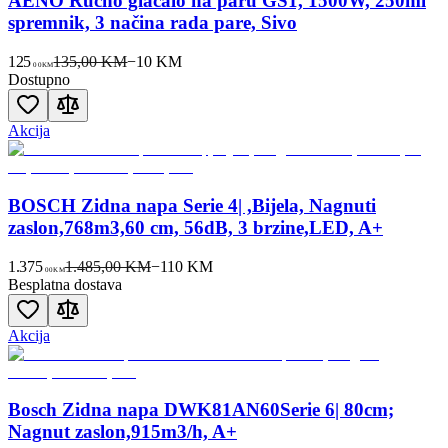
AENO Ručno glačalo na paru GS1, 1500W, 250ml
spremnik, 3 načina rada pare, Sivo
125
135,00 KM
−
10
KM
00
KM
Dostupno
Akcija
BOSCH Zidna napa Serie 4| ,Bijela, Nagnuti
zaslon,768m3,60 cm, 56dB, 3 brzine,LED, A+
1.375
1.485,00 KM
−
110
KM
00
KM
Besplatna dostava
Akcija
Bosch Zidna napa DWK81AN60Serie 6| 80cm;
Nagnut zaslon,915m3/h, A+