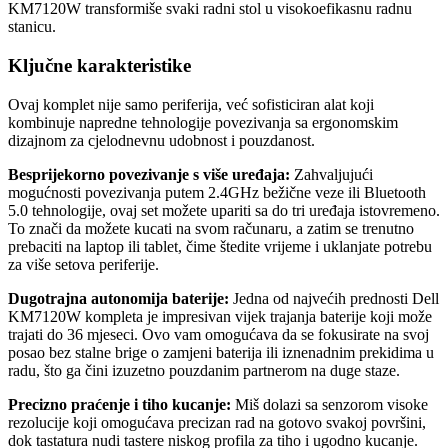
KM7120W transformiše svaki radni stol u visokoefikasnu radnu
stanicu.
Ključne karakteristike
Ovaj komplet nije samo periferija, već sofisticiran alat koji
kombinuje napredne tehnologije povezivanja sa ergonomskim
dizajnom za cjelodnevnu udobnost i pouzdanost.
Besprijekorno povezivanje s više uređaja:
Zahvaljujući
mogućnosti povezivanja putem 2.4GHz bežične veze ili Bluetooth
5.0 tehnologije, ovaj set možete upariti sa do tri uređaja istovremeno.
To znači da možete kucati na svom računaru, a zatim se trenutno
prebaciti na laptop ili tablet, čime štedite vrijeme i uklanjate potrebu
za više setova periferije.
Dugotrajna autonomija baterije:
Jedna od najvećih prednosti Dell
KM7120W kompleta je impresivan vijek trajanja baterije koji može
trajati do 36 mjeseci. Ovo vam omogućava da se fokusirate na svoj
posao bez stalne brige o zamjeni baterija ili iznenadnim prekidima u
radu, što ga čini izuzetno pouzdanim partnerom na duge staze.
Precizno praćenje i tiho kucanje:
Miš dolazi sa senzorom visoke
rezolucije koji omogućava precizan rad na gotovo svakoj površini,
dok tastatura nudi tastere niskog profila za tiho i ugodno kucanje.