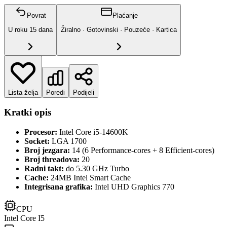
Povrat
Plaćanje
U roku
15
dana
Žiralno · Gotovinski · Pouzeće · Kartica
Lista želja
Poredi
Podijeli
Kratki opis
Procesor:
Intel Core i5-14600K
Socket:
LGA 1700
Broj jezgara:
14 (6 Performance-cores + 8 Efficient-cores)
Broj threadova:
20
Radni takt:
do 5.30 GHz Turbo
Cache:
24MB Intel Smart Cache
Integrisana grafika:
Intel UHD Graphics 770
CPU
Intel Core I5