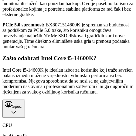
monitora ili služeći kao pouzdan backup. Ovo je posebno korisno za
profesionalce kojima je potrebna stabilna platforma za rad čak i bez
eksterne grafike.
PCIe 5.0 spremnost:
BX8071514600K je spreman za budućnost
sa podrškom za PCIe 5.0 trake, što korisniku omogućava
povezivanje najbržih NVMe SSD diskova i grafičkih karti nove
generacije. Time direktno eliminišete uska grla u prenosu podataka
unutar vašeg računara.
Zašto odabrati Intel Core i5-14600K?
Intel Core i5-14600K je idealan izbor za korisnike koji traže savršen
balans između uložene vrijednosti i vrhunskih performansi bez
kompromisa. Njegova sposobnost da se nosi sa najzahtjevnijim
modernim naslovima i profesionalnim softverom čini ga dugoročnim
rješenjem za svakog ozbiljnog korisnika računara.
Spec.
CPU
Intel Core I5