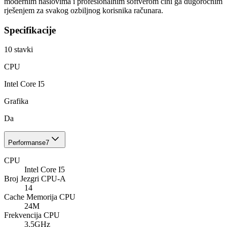
modernim naslovima i profesionalnim softverom čini ga dugoročnim
rješenjem za svakog ozbiljnog korisnika računara.
Specifikacije
10
stavki
CPU
Intel Core I5
Grafika
Da
Performanse
7
CPU
Intel Core I5
Broj Jezgri CPU-A
14
Cache Memorija CPU
24M
Frekvencija CPU
3.5GHz