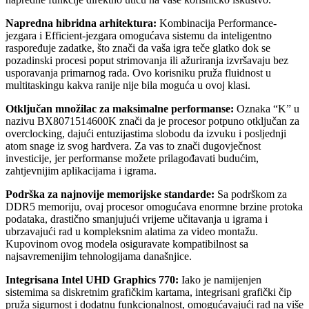
Napredna hibridna arhitektura:
Kombinacija Performance-
jezgara i Efficient-jezgara omogućava sistemu da inteligentno
raspoređuje zadatke, što znači da vaša igra teče glatko dok se
pozadinski procesi poput strimovanja ili ažuriranja izvršavaju bez
usporavanja primarnog rada. Ovo korisniku pruža fluidnost u
multitaskingu kakva ranije nije bila moguća u ovoj klasi.
Otključan množilac za maksimalne performanse:
Oznaka “K” u
nazivu BX8071514600K znači da je procesor potpuno otključan za
overclocking, dajući entuzijastima slobodu da izvuku i posljednji
atom snage iz svog hardvera. Za vas to znači dugovječnost
investicije, jer performanse možete prilagođavati budućim,
zahtjevnijim aplikacijama i igrama.
Podrška za najnovije memorijske standarde:
Sa podrškom za
DDR5 memoriju, ovaj procesor omogućava enormne brzine protoka
podataka, drastično smanjujući vrijeme učitavanja u igrama i
ubrzavajući rad u kompleksnim alatima za video montažu.
Kupovinom ovog modela osiguravate kompatibilnost sa
najsavremenijim tehnologijama današnjice.
Integrisana Intel UHD Graphics 770:
Iako je namijenjen
sistemima sa diskretnim grafičkim kartama, integrisani grafički čip
pruža sigurnost i dodatnu funkcionalnost, omogućavajući rad na više