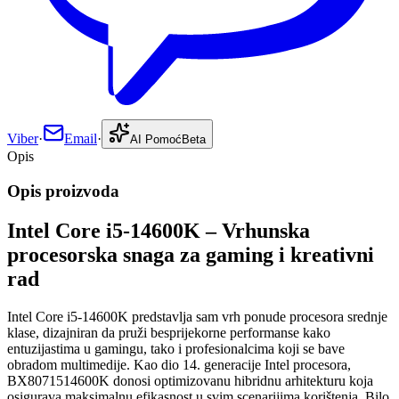
Viber
·
Email
·
AI Pomoć
Beta
Opis
Opis proizvoda
Intel Core i5-14600K – Vrhunska
procesorska snaga za gaming i kreativni
rad
Intel Core i5-14600K predstavlja sam vrh ponude procesora srednje
klase, dizajniran da pruži besprijekorne performanse kako
entuzijastima u gamingu, tako i profesionalcima koji se bave
obradom multimedije. Kao dio 14. generacije Intel procesora,
BX8071514600K donosi optimizovanu hibridnu arhitekturu koja
osigurava maksimalnu efikasnost u svim scenarijima korištenja. Bilo