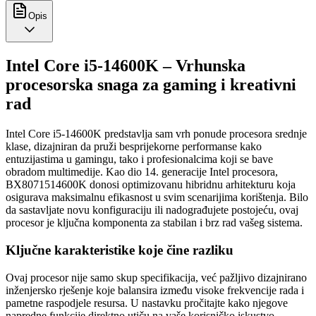
Opis
Intel Core i5-14600K – Vrhunska
procesorska snaga za gaming i kreativni
rad
Intel Core i5-14600K predstavlja sam vrh ponude procesora srednje
klase, dizajniran da pruži besprijekorne performanse kako
entuzijastima u gamingu, tako i profesionalcima koji se bave
obradom multimedije. Kao dio 14. generacije Intel procesora,
BX8071514600K donosi optimizovanu hibridnu arhitekturu koja
osigurava maksimalnu efikasnost u svim scenarijima korištenja. Bilo
da sastavljate novu konfiguraciju ili nadograđujete postojeću, ovaj
procesor je ključna komponenta za stabilan i brz rad vašeg sistema.
Ključne karakteristike koje čine razliku
Ovaj procesor nije samo skup specifikacija, već pažljivo dizajnirano
inženjersko rješenje koje balansira između visoke frekvencije rada i
pametne raspodjele resursa. U nastavku pročitajte kako njegove
napredne funkcije direktno utiču na vaše korisničko iskustvo.