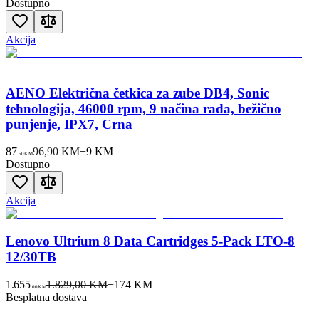
Dostupno
Akcija
AENO Električna četkica za zube DB4, Sonic
tehnologija, 46000 rpm, 9 načina rada, bežično
punjenje, IPX7, Crna
87
96,90 KM
−
9
KM
50
KM
Dostupno
Akcija
Lenovo Ultrium 8 Data Cartridges 5-Pack LTO-8
12/30TB
1.655
1.829,00 KM
−
174
KM
00
KM
Besplatna dostava