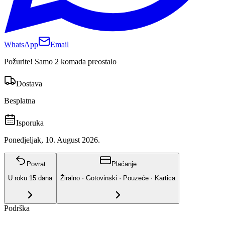
WhatsApp
Email
Požurite! Samo 2 komada preostalo
Dostava
Besplatna
Isporuka
Ponedjeljak, 10. August 2026.
Povrat
Plaćanje
U roku
15
dana
Žiralno · Gotovinski · Pouzeće · Kartica
Podrška