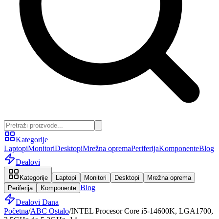
Kategorije
Laptopi
Monitori
Desktopi
Mrežna oprema
Periferija
Komponente
Blog
Dealovi
Kategorije
Laptopi
Monitori
Desktopi
Mrežna oprema
Blog
Periferija
Komponente
Dealovi Dana
Početna
/
ABC Ostalo
/
INTEL Procesor Core i5-14600K, LGA1700,