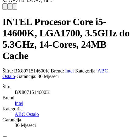
3.5GHz do 5.3GHz, 14...
INTEL Procesor Core i5-
14600K, LGA1700, 3.5GHz do
5.3GHz, 14-Cores, 24MB
Cache
Šifra:
BX8071514600K
·
Brend:
Intel
·
Kategorija:
ABC
Ostalo
·
Garancija:
36 Mjeseci
Šifra
BX8071514600K
Brend
Intel
Kategorija
ABC Ostalo
Garancija
36 Mjeseci