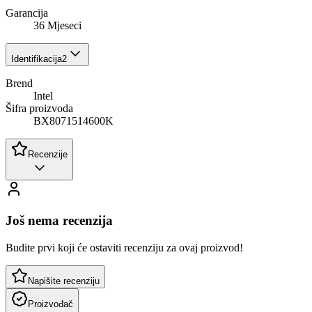
Garancija
36 Mjeseci
Identifikacija
2
Brend
Intel
Šifra proizvoda
BX8071514600K
Recenzije
Još nema recenzija
Budite prvi koji će ostaviti recenziju za ovaj proizvod!
Napišite recenziju
Proizvođač