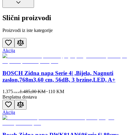
Slični proizvodi
Proizvodi iz iste kategorije
Akcija
BOSCH Zidna napa Serie 4| ,Bijela, Nagnuti
zaslon,768m3,60 cm, 56dB, 3 brzine,LED, A+
1.375
1.485,00 KM
−
110
KM
00
KM
Besplatna dostava
Akcija
Bosch Zidna napa DWK81AN60Serie 6| 80cm;