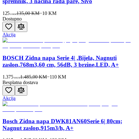
spremnik, 3 načina rada pare, Sivo
125
135,00 KM
−
10
KM
00
KM
Dostupno
Akcija
BOSCH Zidna napa Serie 4| ,Bijela, Nagnuti
zaslon,768m3,60 cm, 56dB, 3 brzine,LED, A+
1.375
1.485,00 KM
−
110
KM
00
KM
Besplatna dostava
Akcija
Bosch Zidna napa DWK81AN60Serie 6| 80cm;
Nagnut zaslon,915m3/h, A+