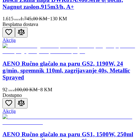
Nagnut zaslon,915m3/h, A+
1.615
1.745,00 KM
−
130
KM
00
KM
Besplatna dostava
Akcija
AENO Ručno glačalo na paru GS2, 1190W, 24
g/min, spremnik 110ml, zagrijavanje 40s, Metallic
Sprayed
92
100,00 KM
−
8
KM
50
KM
Dostupno
Akcija
AENO Ručno glačalo na paru GS1, 1500W, 250ml