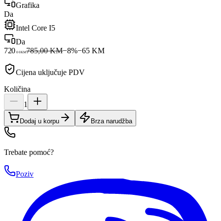
Grafika
Da
Intel Core I5
Da
720
785,00 KM
−
8
%
−
65
KM
00
KM
Cijena uključuje PDV
Količina
1
Dodaj u korpu
Brza narudžba
Trebate pomoć?
Poziv