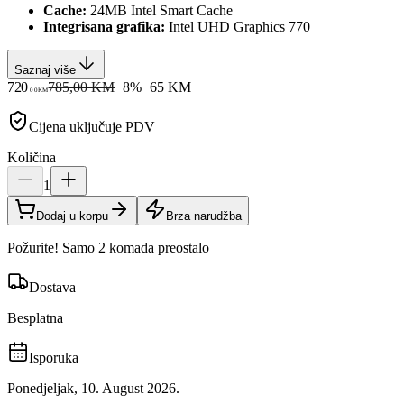
Cache:
24MB Intel Smart Cache
Integrisana grafika:
Intel UHD Graphics 770
Saznaj više
720
785,00 KM
−
8
%
−
65
KM
00
KM
Cijena uključuje PDV
Količina
1
Dodaj u korpu
Brza narudžba
Požurite! Samo 2 komada preostalo
Dostava
Besplatna
Isporuka
Ponedjeljak, 10. August 2026.