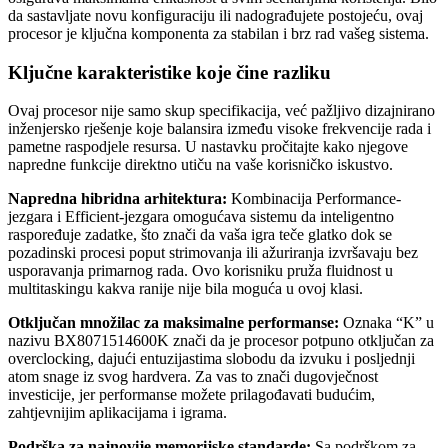
da sastavljate novu konfiguraciju ili nadograđujete postojeću, ovaj
procesor je ključna komponenta za stabilan i brz rad vašeg sistema.
Ključne karakteristike koje čine razliku
Ovaj procesor nije samo skup specifikacija, već pažljivo dizajnirano
inženjersko rješenje koje balansira između visoke frekvencije rada i
pametne raspodjele resursa. U nastavku pročitajte kako njegove
napredne funkcije direktno utiču na vaše korisničko iskustvo.
Napredna hibridna arhitektura:
Kombinacija Performance-
jezgara i Efficient-jezgara omogućava sistemu da inteligentno
raspoređuje zadatke, što znači da vaša igra teče glatko dok se
pozadinski procesi poput strimovanja ili ažuriranja izvršavaju bez
usporavanja primarnog rada. Ovo korisniku pruža fluidnost u
multitaskingu kakva ranije nije bila moguća u ovoj klasi.
Otključan množilac za maksimalne performanse:
Oznaka “K” u
nazivu BX8071514600K znači da je procesor potpuno otključan za
overclocking, dajući entuzijastima slobodu da izvuku i posljednji
atom snage iz svog hardvera. Za vas to znači dugovječnost
investicije, jer performanse možete prilagođavati budućim,
zahtjevnijim aplikacijama i igrama.
Podrška za najnovije memorijske standarde:
Sa podrškom za