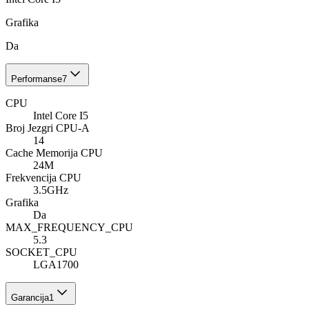
Grafika
Da
Performanse
7
CPU
Intel Core I5
Broj Jezgri CPU-A
14
Cache Memorija CPU
24M
Frekvencija CPU
3.5GHz
Grafika
Da
MAX_FREQUENCY_CPU
5.3
SOCKET_CPU
LGA1700
Garancija
1