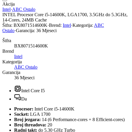
Akcija
Intel
·
ABC Ostalo
INTEL Procesor Core i5-14600K, LGA1700, 3.5GHz do 5.3GHz,
14-Cores, 24MB Cache
Šifra:
BX8071514600K
·
Brend:
Intel
·
Kategorija:
ABC
Ostalo
·
Garancija:
36 Mjeseci
Šifra
BX8071514600K
Brend
Intel
Kategorija
ABC Ostalo
Garancija
36 Mjeseci
Intel Core I5
Da
Procesor:
Intel Core i5-14600K
Socket:
LGA 1700
Broj jezgara:
14 (6 Performance-cores + 8 Efficient-cores)
Broj threadova:
20
Radni takt:
do 5.30 GHz Turbo