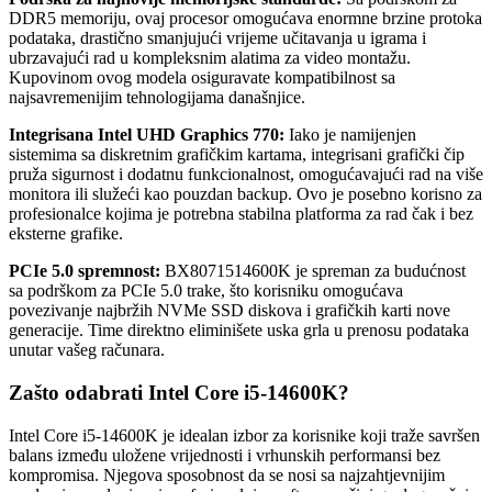
DDR5 memoriju, ovaj procesor omogućava enormne brzine protoka
podataka, drastično smanjujući vrijeme učitavanja u igrama i
ubrzavajući rad u kompleksnim alatima za video montažu.
Kupovinom ovog modela osiguravate kompatibilnost sa
najsavremenijim tehnologijama današnjice.
Integrisana Intel UHD Graphics 770:
Iako je namijenjen
sistemima sa diskretnim grafičkim kartama, integrisani grafički čip
pruža sigurnost i dodatnu funkcionalnost, omogućavajući rad na više
monitora ili služeći kao pouzdan backup. Ovo je posebno korisno za
profesionalce kojima je potrebna stabilna platforma za rad čak i bez
eksterne grafike.
PCIe 5.0 spremnost:
BX8071514600K je spreman za budućnost
sa podrškom za PCIe 5.0 trake, što korisniku omogućava
povezivanje najbržih NVMe SSD diskova i grafičkih karti nove
generacije. Time direktno eliminišete uska grla u prenosu podataka
unutar vašeg računara.
Zašto odabrati Intel Core i5-14600K?
Intel Core i5-14600K je idealan izbor za korisnike koji traže savršen
balans između uložene vrijednosti i vrhunskih performansi bez
kompromisa. Njegova sposobnost da se nosi sa najzahtjevnijim