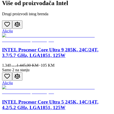
Više od proizvođača
Intel
Drugi proizvodi istog brenda
Akcija
INTEL Procesor Core Ultra 9 285K, 24C/24T,
3.7/5.7 GHz, LGA1851, 125W
1.340
1.445,00 KM
−
105
KM
00
KM
Samo 2 na stanju
Akcija
INTEL Procesor Core Ultra 5 245K, 14C/14T,
4.2/5.2 GHz, LGA1851, 125W