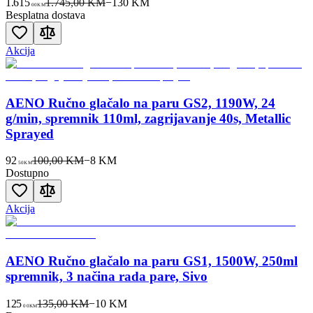
1.615
1.745,00 KM
−
130
KM
00
KM
Besplatna dostava
Akcija
AENO Ručno glačalo na paru GS2, 1190W, 24
g/min, spremnik 110ml, zagrijavanje 40s, Metallic
Sprayed
92
100,00 KM
−
8
KM
50
KM
Dostupno
Akcija
AENO Ručno glačalo na paru GS1, 1500W, 250ml
spremnik, 3 načina rada pare, Sivo
125
135,00 KM
−
10
KM
00
KM