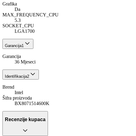
Grafika
Da
MAX_FREQUENCY_CPU
5.3
SOCKET_CPU
LGA1700
Garancija
1
Garancija
36 Mjeseci
Identifikacija
2
Brend
Intel
Šifra proizvoda
BX8071514600K
Recenzije kupaca