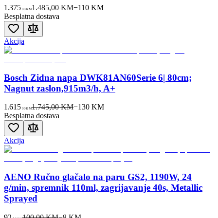
1.375
1.485,00 KM
−
110
KM
00
KM
Besplatna dostava
Akcija
Bosch Zidna napa DWK81AN60Serie 6| 80cm;
Nagnut zaslon,915m3/h, A+
1.615
1.745,00 KM
−
130
KM
00
KM
Besplatna dostava
Akcija
AENO Ručno glačalo na paru GS2, 1190W, 24
g/min, spremnik 110ml, zagrijavanje 40s, Metallic
Sprayed
92
100,00 KM
−
8
KM