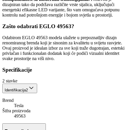
dizajniran tako da podržava različite vrste sijalica, uključujući
energetski efikasne LED varijante, što vam omogućava potpunu
kontrolu nad potrošnjom energije i bojom svjetla u prostoriji.
Zašto odabrati EGLO 49563?
Odabirom EGLO 49563 modela ulažete u prepoznatljiv dizajn
renomiranog brenda koji je sinonim za kvalitetu u svijetu rasvjete.
Ovaj proizvod je idealan izbor za sve koji traže dugotrajan, estetski
privlačan i funkcionalan dodatak koji će podići vizualni identitet
svake prostorije na viši nivo.
Specifikacije
2
stavke
Identifikacija
2
Brend
Tesla
Šifra proizvoda
49563