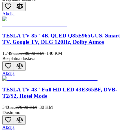
Akcija
TESLA TV 85" 4K QLED Q85E965GUS, Smart
TV, Google TV, DLG 120Hz, Dolby Atmos
1.749
1.889,00 KM
−
140
KM
00
KM
Besplatna dostava
Akcija
TESLA TV 43" Full HD LED 43E365BF, DVB-
T2/S2, Hotel Mode
340
370,00 KM
−
30
KM
00
KM
Dostupno
Akcija