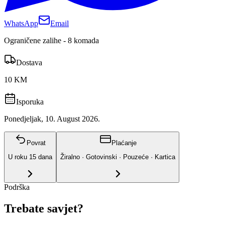
WhatsApp
Email
Ograničene zalihe - 8 komada
Dostava
10 KM
Isporuka
Ponedjeljak, 10. August 2026.
Povrat
Plaćanje
U roku
15
dana
Žiralno · Gotovinski · Pouzeće · Kartica
Podrška
Trebate savjet?