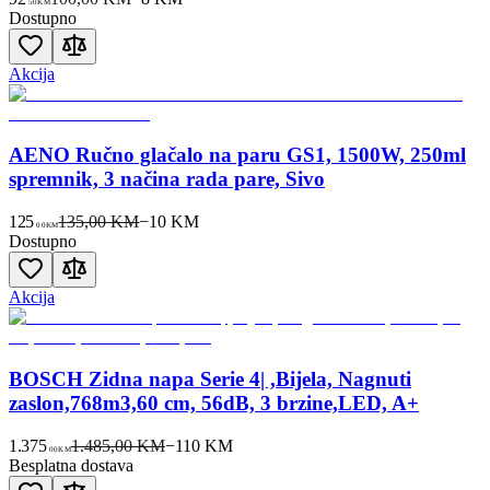
50
KM
Dostupno
Akcija
AENO Ručno glačalo na paru GS1, 1500W, 250ml
spremnik, 3 načina rada pare, Sivo
125
135,00 KM
−
10
KM
00
KM
Dostupno
Akcija
BOSCH Zidna napa Serie 4| ,Bijela, Nagnuti
zaslon,768m3,60 cm, 56dB, 3 brzine,LED, A+
1.375
1.485,00 KM
−
110
KM
00
KM
Besplatna dostava