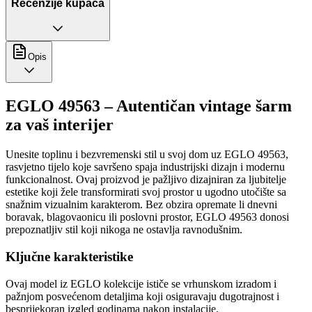
Recenzije kupaca
Opis
EGLO 49563 – Autentičan vintage šarm
za vaš interijer
Unesite toplinu i bezvremenski stil u svoj dom uz EGLO 49563,
rasvjetno tijelo koje savršeno spaja industrijski dizajn i modernu
funkcionalnost. Ovaj proizvod je pažljivo dizajniran za ljubitelje
estetike koji žele transformirati svoj prostor u ugodno utočište sa
snažnim vizualnim karakterom. Bez obzira opremate li dnevni
boravak, blagovaonicu ili poslovni prostor, EGLO 49563 donosi
prepoznatljiv stil koji nikoga ne ostavlja ravnodušnim.
Ključne karakteristike
Ovaj model iz EGLO kolekcije ističe se vrhunskom izradom i
pažnjom posvećenom detaljima koji osiguravaju dugotrajnost i
besprijekoran izgled godinama nakon instalacije.