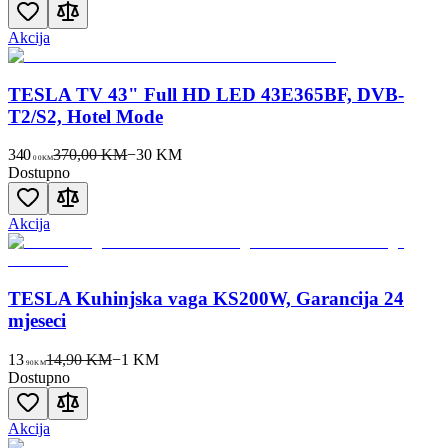
Akcija
TESLA TV 43" Full HD LED 43E365BF, DVB-
T2/S2, Hotel Mode
340
370,00 KM
−
30
KM
00
KM
Dostupno
Akcija
TESLA Kuhinjska vaga KS200W, Garancija 24
mjeseci
13
14,90 KM
−
1
KM
90
KM
Dostupno
Akcija