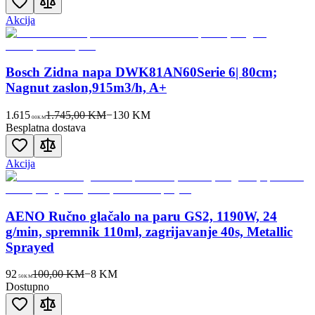
Akcija
Bosch Zidna napa DWK81AN60Serie 6| 80cm;
Nagnut zaslon,915m3/h, A+
1.615
1.745,00 KM
−
130
KM
00
KM
Besplatna dostava
Akcija
AENO Ručno glačalo na paru GS2, 1190W, 24
g/min, spremnik 110ml, zagrijavanje 40s, Metallic
Sprayed
92
100,00 KM
−
8
KM
50
KM
Dostupno