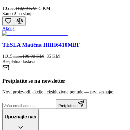
105
110,00 KM
−
5
KM
00
KM
Samo 2 na stanju
Akcija
TESLA Matična HIIH6410MBF
1.015
1.100,00 KM
−
85
KM
00
KM
Besplatna dostava
Pretplatite se na newsletter
Novi proizvodi, akcije i ekskluzivne ponude — prvi saznajte.
Pretplati se
Upoznajte nas