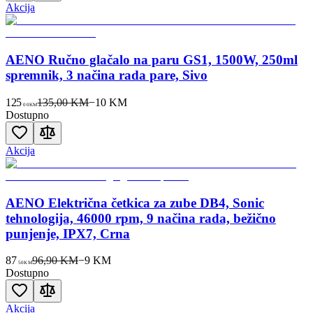
Akcija
AENO Ručno glačalo na paru GS1, 1500W, 250ml
spremnik, 3 načina rada pare, Sivo
125
135,00 KM
−
10
KM
00
KM
Dostupno
Akcija
AENO Električna četkica za zube DB4, Sonic
tehnologija, 46000 rpm, 9 načina rada, bežično
punjenje, IPX7, Crna
87
96,90 KM
−
9
KM
50
KM
Dostupno
Akcija