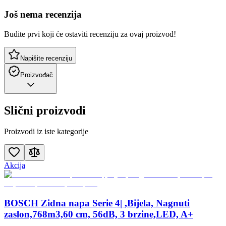
Još nema recenzija
Budite prvi koji će ostaviti recenziju za ovaj proizvod!
Napišite recenziju
Proizvođač
Slični proizvodi
Proizvodi iz iste kategorije
Akcija
BOSCH Zidna napa Serie 4| ,Bijela, Nagnuti
zaslon,768m3,60 cm, 56dB, 3 brzine,LED, A+