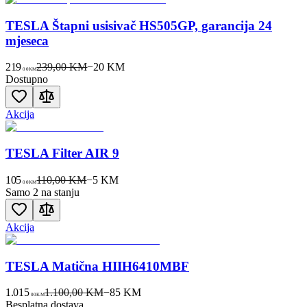
TESLA Štapni usisivač HS505GP, garancija 24
mjeseca
219
239,00 KM
−
20
KM
00
KM
Dostupno
Akcija
TESLA Filter AIR 9
105
110,00 KM
−
5
KM
00
KM
Samo 2 na stanju
Akcija
TESLA Matična HIIH6410MBF
1.015
1.100,00 KM
−
85
KM
00
KM
Besplatna dostava