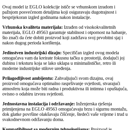
Ovaj model iz EGLO kolekcije ističe se vrhunskom izradom i
pažnjom posvećenom detaljima koji osiguravaju dugotrajnost i
besprijekoran izgled godinama nakon instalacije.
Vrhunska kvaliteta materijala:
Izrađen od visokokvalitetnih
materijala, EGLO 49563 garantuje stabilnost i otpornost na habanje,
što znači da ćete dobiti proizvod koji zadržava svoj prvobitni sjaj i
nakon dugog perioda korištenja.
Jedinstven industrijski dizajn:
Specifičan izgled ovog modela
omogućava vam da kreirate fokusnu tačku u prostoriji, dodajući joj
dubinu i teksturu koja se lako uklapa u minimalističke, retro ili
moderne industrijske stilove uređenja.
Prilagodljivost ambijentu:
Zahvaljujući svom dizajnu, ovaj
proizvod omogućava optimalno raspršivanje svjetlosti, stvarajući
atmosferu koja može biti radna i produktivna ili intimna i opuštajuća,
ovisno o odabiru izvora svjetlosti.
Jednostavna instalacija i održavanje:
Inženjerska rješenja
primijenjena na EGLO 49563 omogućavaju brzu i sigurnu montažu,
dok glatke površine olakšavaju čišćenje, štedeći vaše vrijeme i trud u
svakodnevnom održavanju doma.
Kompatibilnost sa modernim tehnologijama:
Proizvod je