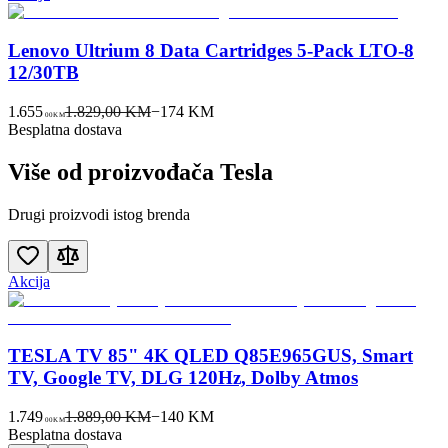
Lenovo Ultrium 8 Data Cartridges 5-Pack LTO-8
12/30TB
1.655
1.829,00 KM
−
174
KM
00
KM
Besplatna dostava
Više od proizvođača
Tesla
Drugi proizvodi istog brenda
Akcija
TESLA TV 85" 4K QLED Q85E965GUS, Smart
TV, Google TV, DLG 120Hz, Dolby Atmos
1.749
1.889,00 KM
−
140
KM
00
KM
Besplatna dostava