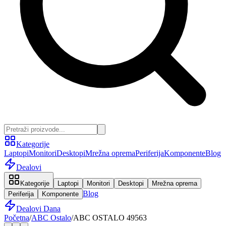
Kategorije
Laptopi
Monitori
Desktopi
Mrežna oprema
Periferija
Komponente
Blog
Dealovi
Kategorije
Laptopi
Monitori
Desktopi
Mrežna oprema
Blog
Periferija
Komponente
Dealovi Dana
Početna
/
ABC Ostalo
/
ABC OSTALO 49563