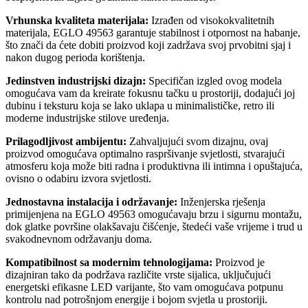
Vrhunska kvaliteta materijala:
Izrađen od visokokvalitetnih
materijala, EGLO 49563 garantuje stabilnost i otpornost na habanje,
što znači da ćete dobiti proizvod koji zadržava svoj prvobitni sjaj i
nakon dugog perioda korištenja.
Jedinstven industrijski dizajn:
Specifičan izgled ovog modela
omogućava vam da kreirate fokusnu tačku u prostoriji, dodajući joj
dubinu i teksturu koja se lako uklapa u minimalističke, retro ili
moderne industrijske stilove uređenja.
Prilagodljivost ambijentu:
Zahvaljujući svom dizajnu, ovaj
proizvod omogućava optimalno raspršivanje svjetlosti, stvarajući
atmosferu koja može biti radna i produktivna ili intimna i opuštajuća,
ovisno o odabiru izvora svjetlosti.
Jednostavna instalacija i održavanje:
Inženjerska rješenja
primijenjena na EGLO 49563 omogućavaju brzu i sigurnu montažu,
dok glatke površine olakšavaju čišćenje, štedeći vaše vrijeme i trud u
svakodnevnom održavanju doma.
Kompatibilnost sa modernim tehnologijama:
Proizvod je
dizajniran tako da podržava različite vrste sijalica, uključujući
energetski efikasne LED varijante, što vam omogućava potpunu
kontrolu nad potrošnjom energije i bojom svjetla u prostoriji.