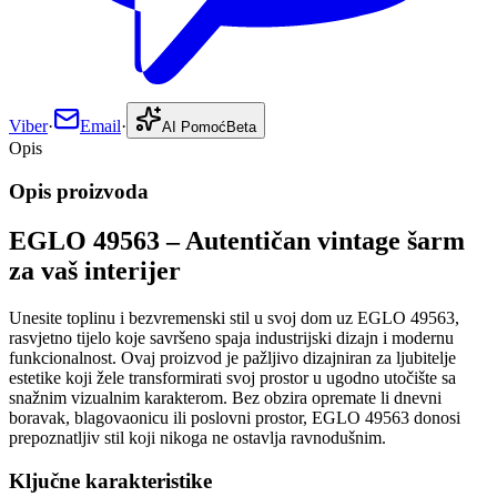
Viber
·
Email
·
AI Pomoć
Beta
Opis
Opis proizvoda
EGLO 49563 – Autentičan vintage šarm
za vaš interijer
Unesite toplinu i bezvremenski stil u svoj dom uz EGLO 49563,
rasvjetno tijelo koje savršeno spaja industrijski dizajn i modernu
funkcionalnost. Ovaj proizvod je pažljivo dizajniran za ljubitelje
estetike koji žele transformirati svoj prostor u ugodno utočište sa
snažnim vizualnim karakterom. Bez obzira opremate li dnevni
boravak, blagovaonicu ili poslovni prostor, EGLO 49563 donosi
prepoznatljiv stil koji nikoga ne ostavlja ravnodušnim.
Ključne karakteristike