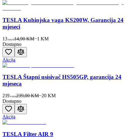
TESLA Kuhinjska vaga KS200W, Garancija 24
mjeseci
13
14,90 KM
−
1
KM
90
KM
Dostupno
Akcija
TESLA Štapni usisivač HS505GP, garancija 24
mjeseca
219
239,00 KM
−
20
KM
00
KM
Dostupno
Akcija
TESLA Filter AIR 9