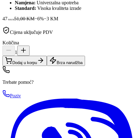
Namjena:
Univerzalna upotreba
Standard:
Visoka kvaliteta izrade
47
51,00 KM
−
6
%
−
3
KM
90
KM
Cijena uključuje PDV
Količina
1
Dodaj u korpu
Brza narudžba
Trebate pomoć?
Poziv