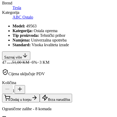
Brend
Tesla
Kategorija
ABC Ostalo
Model:
49563
Kategorija:
Ostala oprema
Tip proizvoda:
Tehnički pribor
Namjena:
Univerzalna upotreba
Standard:
Visoka kvaliteta izrade
Saznaj više
47
51,00 KM
−
6
%
−
3
KM
90
KM
Cijena uključuje PDV
Količina
1
Dodaj u korpu
Brza narudžba
Ograničene zalihe - 8 komada