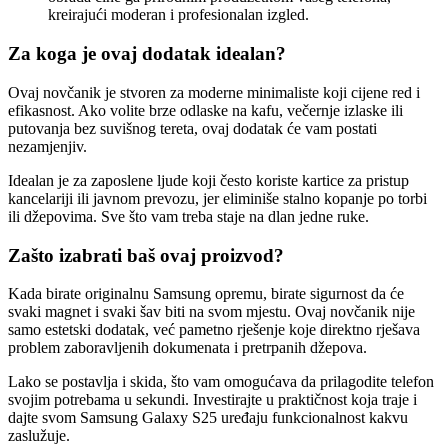
kreirajući moderan i profesionalan izgled.
Za koga je ovaj dodatak idealan?
Ovaj novčanik je stvoren za moderne minimaliste koji cijene red i
efikasnost. Ako volite brze odlaske na kafu, večernje izlaske ili
putovanja bez suvišnog tereta, ovaj dodatak će vam postati
nezamjenjiv.
Idealan je za zaposlene ljude koji često koriste kartice za pristup
kancelariji ili javnom prevozu, jer eliminiše stalno kopanje po torbi
ili džepovima. Sve što vam treba staje na dlan jedne ruke.
Zašto izabrati baš ovaj proizvod?
Kada birate originalnu Samsung opremu, birate sigurnost da će
svaki magnet i svaki šav biti na svom mjestu. Ovaj novčanik nije
samo estetski dodatak, već pametno rješenje koje direktno rješava
problem zaboravljenih dokumenata i pretrpanih džepova.
Lako se postavlja i skida, što vam omogućava da prilagodite telefon
svojim potrebama u sekundi. Investirajte u praktičnost koja traje i
dajte svom Samsung Galaxy S25 uređaju funkcionalnost kakvu
zaslužuje.