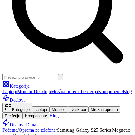
Kategorije
Laptopi
Monitori
Desktopi
Mrežna oprema
Periferija
Komponente
Blog
Dealovi
Kategorije
Laptopi
Monitori
Desktopi
Mrežna oprema
Blog
Periferija
Komponente
Dealovi Dana
Početna
/
Oprema za telefone
/
Samsung Galaxy S25 Series Magnetic