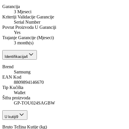
Garancija
3 Mjeseci
Kriteriji Validacije Garancije
Serial Number
Povrat Proizvoda U Garanciji
Yes
Trajanje Garancije (Mjeseci)
3 month(s)
Identifikacija
4
Brend
Samsung
EAN Kod
8809894146670
Tip Kućišta
Wallet
Šifra proizvoda
GP-TOU024SAGBW
U kutiji
9
Bruto Težina Kutije (kg)