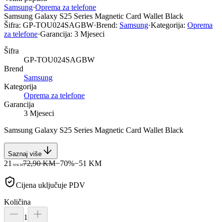
Samsung
·
Oprema za telefone
Samsung Galaxy S25 Series Magnetic Card Wallet Black
Šifra:
GP-TOU024SAGBW
·
Brend:
Samsung
·
Kategorija:
Oprema
za telefone
·
Garancija:
3 Mjeseci
Šifra
GP-TOU024SAGBW
Brend
Samsung
Kategorija
Oprema za telefone
Garancija
3 Mjeseci
Samsung Galaxy S25 Series Magnetic Card Wallet Black
Saznaj više
21
72,90 KM
−
70
%
−
51
KM
90
KM
Cijena uključuje PDV
Količina
1