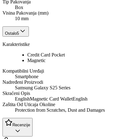
Tip Pakovanja
Box
Visina Pakovanja (mm)
10 mm
Ostalo
5
Karakteristike
Credit Card Pocket
Magnetic
Kompatibilni Uređaji
Smartphone
Nadređeni Proizvodi
Samsung Galaxy S25 Series
Skraćeni Opis
EnglishMagnetic Card WalletEnglish
Zaštita Od Uticaja Okoline
Protection from Scratches, Dust and Damages
Recenzije