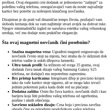
prošlost. Ovaj elegantni crni dodatak se jednostavno “zalijepi” za
poleđinu vašeg telefona, omogućavajući vam da nosite najvažnije
kartice bez potrebe za nošenjem klasičnog novčanika.
Dizajniran je da prati vaš dinamičan tempo života, pružajući vam
slobodu kretanja dok su vam najbitnije stvari uvijek na dohvat ruke.
Njegov minimalistički izgled ne narušava estetiku vašeg vrhunskog
uređaja, već mu dodaje notu praktične elegancije.
Šta ovaj magnetni novčanik čini posebnim?
Snažna magnetna veza:
Ugrađeni magneti osiguravaju da
novčanik čvrsto stoji na mjestu, bez straha da će skliznuti dok
telefon vadite iz uskih džepova farmerki.
Ultra tanak profil:
Sa težinom od svega 35 grama, ovaj
dodatak čuva tanak dizajn vašeg Samsung Galaxy S25
telefona, ne dodajući mu nepotrebnu zapreminu.
Brz pristup karticama:
Integrisani džep je precizno krojen
tako da vaše kartice stoje sigurno, ali se mogu lako izvući
jednim pokretom palca kada dođe red na plaćanje.
Dodatna zaštita:
Osim što čuva kartice, novčanik služi i kao
barijera koja štiti poleđinu vašeg telefona od ogrebotina,
prašine i sitnih oštećenja.
Savršeno usklađen dizajn:
Crna boja i precizna završna
obrada čine ga prirodnim produžetkom vašeg telefona,