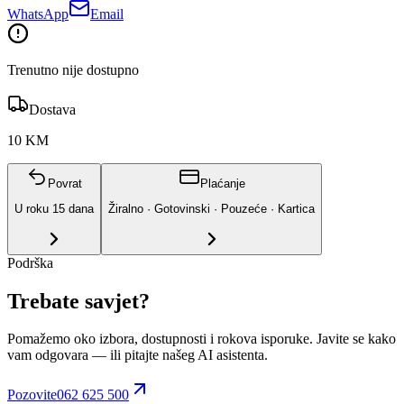
WhatsApp
Email
Trenutno nije dostupno
Dostava
10 KM
Povrat
Plaćanje
U roku
15
dana
Žiralno · Gotovinski · Pouzeće · Kartica
Podrška
Trebate savjet?
Pomažemo oko izbora, dostupnosti i rokova isporuke. Javite se kako
vam odgovara
— ili pitajte našeg AI asistenta.
Pozovite
062 625 500