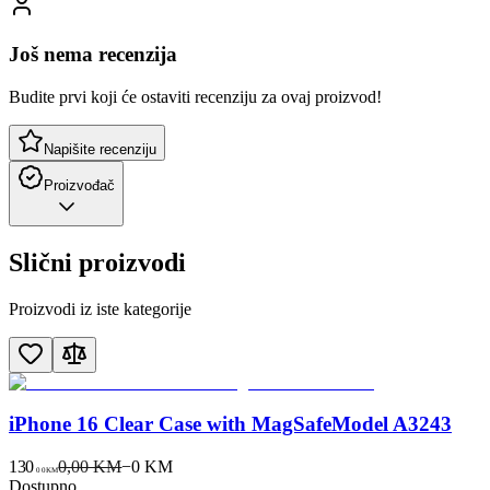
Još nema recenzija
Budite prvi koji će ostaviti recenziju za ovaj proizvod!
Napišite recenziju
Proizvođač
Slični proizvodi
Proizvodi iz iste kategorije
iPhone 16 Clear Case with MagSafeModel A3243
130
0,00 KM
−
0
KM
00
KM
Dostupno