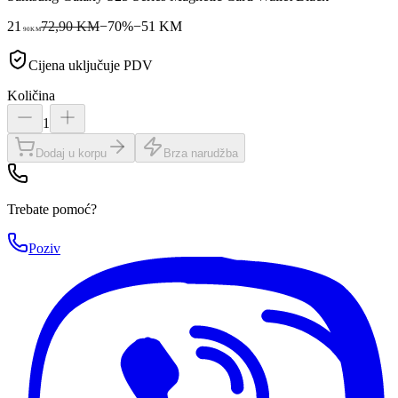
21
72,90 KM
−
70
%
−
51
KM
90
KM
Cijena uključuje PDV
Količina
1
Dodaj u korpu
Brza narudžba
Trebate pomoć?
Poziv