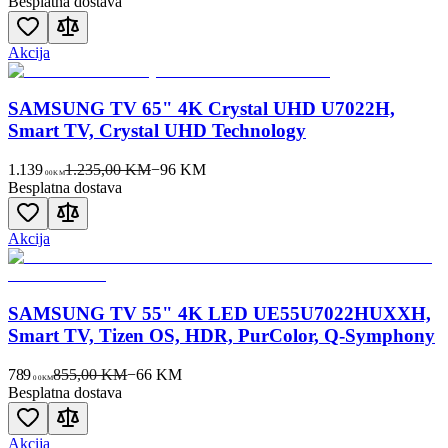
Besplatna dostava
Akcija
SAMSUNG TV 65" 4K Crystal UHD U7022H,
Smart TV, Crystal UHD Technology
1.139
1.235,00 KM
−
96
KM
00
KM
Besplatna dostava
Akcija
SAMSUNG TV 55" 4K LED UE55U7022HUXXH,
Smart TV, Tizen OS, HDR, PurColor, Q-Symphony
789
855,00 KM
−
66
KM
00
KM
Besplatna dostava
Akcija