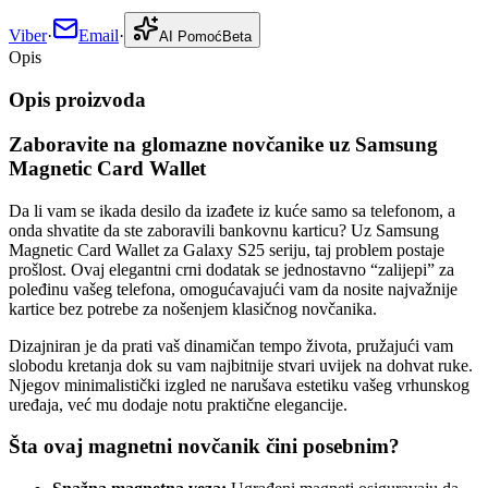
Viber
·
Email
·
AI Pomoć
Beta
Opis
Opis proizvoda
Zaboravite na glomazne novčanike uz Samsung
Magnetic Card Wallet
Da li vam se ikada desilo da izađete iz kuće samo sa telefonom, a
onda shvatite da ste zaboravili bankovnu karticu? Uz Samsung
Magnetic Card Wallet za Galaxy S25 seriju, taj problem postaje
prošlost. Ovaj elegantni crni dodatak se jednostavno “zalijepi” za
poleđinu vašeg telefona, omogućavajući vam da nosite najvažnije
kartice bez potrebe za nošenjem klasičnog novčanika.
Dizajniran je da prati vaš dinamičan tempo života, pružajući vam
slobodu kretanja dok su vam najbitnije stvari uvijek na dohvat ruke.
Njegov minimalistički izgled ne narušava estetiku vašeg vrhunskog
uređaja, već mu dodaje notu praktične elegancije.
Šta ovaj magnetni novčanik čini posebnim?