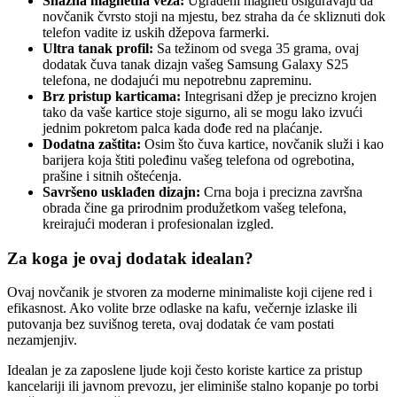
Snažna magnetna veza:
Ugrađeni magneti osiguravaju da
novčanik čvrsto stoji na mjestu, bez straha da će skliznuti dok
telefon vadite iz uskih džepova farmerki.
Ultra tanak profil:
Sa težinom od svega 35 grama, ovaj
dodatak čuva tanak dizajn vašeg Samsung Galaxy S25
telefona, ne dodajući mu nepotrebnu zapreminu.
Brz pristup karticama:
Integrisani džep je precizno krojen
tako da vaše kartice stoje sigurno, ali se mogu lako izvući
jednim pokretom palca kada dođe red na plaćanje.
Dodatna zaštita:
Osim što čuva kartice, novčanik služi i kao
barijera koja štiti poleđinu vašeg telefona od ogrebotina,
prašine i sitnih oštećenja.
Savršeno usklađen dizajn:
Crna boja i precizna završna
obrada čine ga prirodnim produžetkom vašeg telefona,
kreirajući moderan i profesionalan izgled.
Za koga je ovaj dodatak idealan?
Ovaj novčanik je stvoren za moderne minimaliste koji cijene red i
efikasnost. Ako volite brze odlaske na kafu, večernje izlaske ili
putovanja bez suvišnog tereta, ovaj dodatak će vam postati
nezamjenjiv.
Idealan je za zaposlene ljude koji često koriste kartice za pristup
kancelariji ili javnom prevozu, jer eliminiše stalno kopanje po torbi