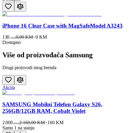
iPhone 16 Clear Case with MagSafeModel A3243
130
0,00 KM
−
0
KM
00
KM
Dostupno
Više od proizvođača
Samsung
Drugi proizvodi istog brenda
Akcija
SAMSUNG Mobilni Telefon Galaxy S26,
256GB/12GB RAM, Cobalt Violet
2.000
2.160,00 KM
−
160
KM
00
KM
Samo 1 na stanju