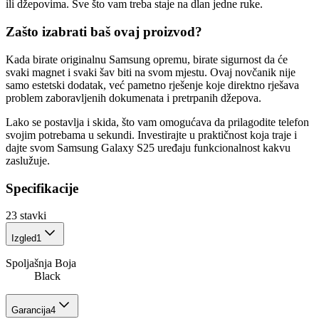
ili džepovima. Sve što vam treba staje na dlan jedne ruke.
Zašto izabrati baš ovaj proizvod?
Kada birate originalnu Samsung opremu, birate sigurnost da će
svaki magnet i svaki šav biti na svom mjestu. Ovaj novčanik nije
samo estetski dodatak, već pametno rješenje koje direktno rješava
problem zaboravljenih dokumenata i pretrpanih džepova.
Lako se postavlja i skida, što vam omogućava da prilagodite telefon
svojim potrebama u sekundi. Investirajte u praktičnost koja traje i
dajte svom Samsung Galaxy S25 uređaju funkcionalnost kakvu
zaslužuje.
Specifikacije
23
stavki
Izgled
1
Spoljašnja Boja
Black
Garancija
4