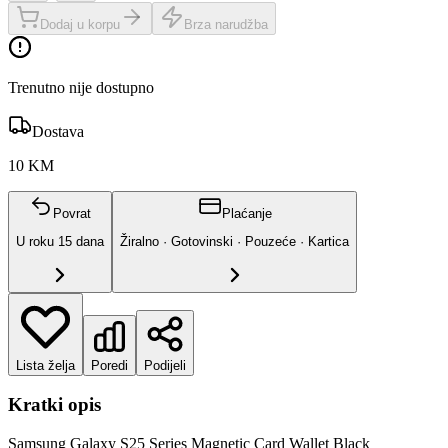
Dodaj u korpu
Brza narudžba
Trenutno nije dostupno
Dostava
10 KM
Povrat
Plaćanje
U roku
15
dana
Žiralno · Gotovinski · Pouzeće · Kartica
Lista želja
Poredi
Podijeli
Kratki opis
Samsung Galaxy S25 Series Magnetic Card Wallet Black