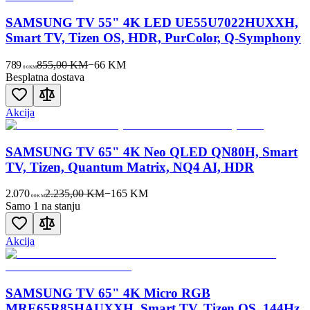
SAMSUNG TV 55" 4K LED UE55U7022HUXXH,
Smart TV, Tizen OS, HDR, PurColor, Q-Symphony
789
855,00 KM
−
66
KM
00
KM
Besplatna dostava
Akcija
SAMSUNG TV 65" 4K Neo QLED QN80H, Smart
TV, Tizen, Quantum Matrix, NQ4 AI, HDR
2.070
2.235,00 KM
−
165
KM
00
KM
Samo 1 na stanju
Akcija
SAMSUNG TV 65" 4K Micro RGB
MRE65R85HAUXXH, Smart TV, Tizen OS, 144Hz,