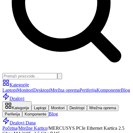
Kategorije
Laptopi
Monitori
Desktopi
Mrežna oprema
Periferija
Komponente
Blog
Dealovi
Kategorije
Laptopi
Monitori
Desktopi
Mrežna oprema
Blog
Periferija
Komponente
Dealovi Dana
Početna
/
Mrežne Kartice
/
MERCUSYS PCIe Ethernet Kartica 2.5