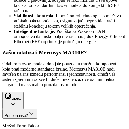
nosače u pakovanju, adapter se lako montira u sve tipove
kućišta, od standardnih tower modela do kompaktnih SFF
računara.
Stabilnost i kontrola:
Flow Control tehnologija spriječava
gubitak paketa podataka, osiguravajući neprekidan rad i
stabilnu konekciju tokom velikih opterećenja.
Inteligentne funkcije:
Podrška za Wake-on-LAN
omogućava daljinsko paljenje računara, dok Energy-Efficient
Ethernet (EEE) optimizuje potrošnju energije.
Zašto odabrati Mercusys MA310E?
Odabirom ovog modela dobijate pouzdanu mrežnu komponentu
koja prati moderne standarde brzine. Mercusys MA310E nudi
savršen balans između performansi i jednostavnosti, čineći vaš
sistem spremnim za sve buduće mrežne izazove uz minimalna
ulaganja i maksimalnu pouzdanost u radu.
Spec.
Performanse
2
Mrežni Form Faktor