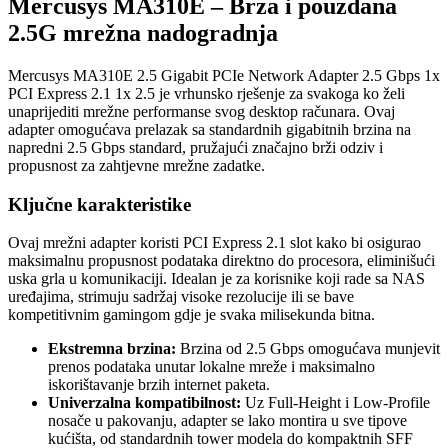
Mercusys MA310E – Brza i pouzdana
2.5G mrežna nadogradnja
Mercusys MA310E 2.5 Gigabit PCIe Network Adapter 2.5 Gbps 1x
PCI Express 2.1 1x 2.5 je vrhunsko rješenje za svakoga ko želi
unaprijediti mrežne performanse svog desktop računara. Ovaj
adapter omogućava prelazak sa standardnih gigabitnih brzina na
napredni 2.5 Gbps standard, pružajući značajno brži odziv i
propusnost za zahtjevne mrežne zadatke.
Ključne karakteristike
Ovaj mrežni adapter koristi PCI Express 2.1 slot kako bi osigurao
maksimalnu propusnost podataka direktno do procesora, eliminišući
uska grla u komunikaciji. Idealan je za korisnike koji rade sa NAS
uređajima, strimuju sadržaj visoke rezolucije ili se bave
kompetitivnim gamingom gdje je svaka milisekunda bitna.
Ekstremna brzina:
Brzina od 2.5 Gbps omogućava munjevit
prenos podataka unutar lokalne mreže i maksimalno
iskorištavanje brzih internet paketa.
Univerzalna kompatibilnost:
Uz Full-Height i Low-Profile
nosače u pakovanju, adapter se lako montira u sve tipove
kućišta, od standardnih tower modela do kompaktnih SFF