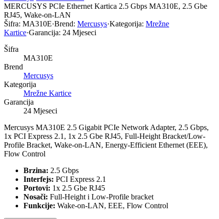
MERCUSYS PCIe Ethernet Kartica 2.5 Gbps MA310E, 2.5 Gbe
RJ45, Wake-on-LAN
Šifra:
MA310E
·
Brend:
Mercusys
·
Kategorija:
Mrežne
Kartice
·
Garancija:
24 Mjeseci
Šifra
MA310E
Brend
Mercusys
Kategorija
Mrežne Kartice
Garancija
24 Mjeseci
Mercusys MA310E 2.5 Gigabit PCIe Network Adapter, 2.5 Gbps,
1x PCI Express 2.1, 1x 2.5 Gbe RJ45, Full-Height Bracket/Low-
Profile Bracket, Wake-on-LAN, Energy-Efficient Ethernet (EEE),
Flow Control
Brzina:
2.5 Gbps
Interfejs:
PCI Express 2.1
Portovi:
1x 2.5 Gbe RJ45
Nosači:
Full-Height i Low-Profile bracket
Funkcije:
Wake-on-LAN, EEE, Flow Control