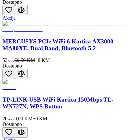
Dostupno
Akcija
MERCUSYS PCIe WiFi 6 Kartica AX3000
MA80XE, Dual Band, Bluetooth 5.2
53
60,50 KM
−
8
KM
00
KM
Dostupno
TP-LINK USB WiFi Kartica 150Mbps TL-
WN727N, WPS Button
20
0,00 KM
−
0
KM
90
KM
Dostupno