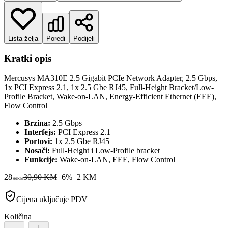
Lista želja
Poredi
Podijeli
Kratki opis
Mercusys MA310E 2.5 Gigabit PCIe Network Adapter, 2.5 Gbps,
1x PCI Express 2.1, 1x 2.5 Gbe RJ45, Full-Height Bracket/Low-
Profile Bracket, Wake-on-LAN, Energy-Efficient Ethernet (EEE),
Flow Control
Brzina:
2.5 Gbps
Interfejs:
PCI Express 2.1
Portovi:
1x 2.5 Gbe RJ45
Nosači:
Full-Height i Low-Profile bracket
Funkcije:
Wake-on-LAN, EEE, Flow Control
28
30,90 KM
−
6
%
−
2
KM
90
KM
Cijena uključuje PDV
Količina