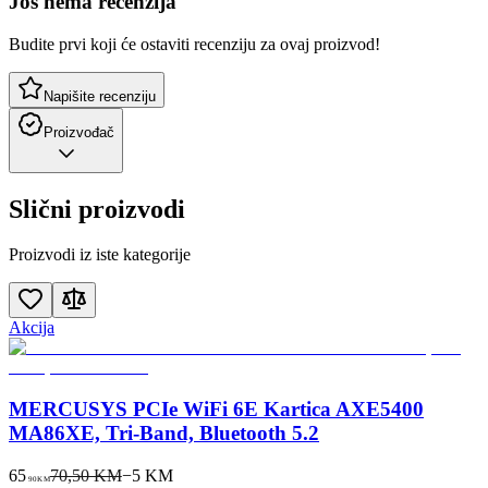
Još nema recenzija
Budite prvi koji će ostaviti recenziju za ovaj proizvod!
Napišite recenziju
Proizvođač
Slični proizvodi
Proizvodi iz iste kategorije
Akcija
MERCUSYS PCIe WiFi 6E Kartica AXE5400
MA86XE, Tri-Band, Bluetooth 5.2
65
70,50 KM
−
5
KM
90
KM