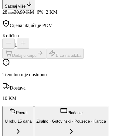
Saznaj više
28
30,90 KM
−
6
%
−
2
KM
90
KM
Cijena uključuje PDV
Količina
1
Dodaj u korpu
Brza narudžba
Trenutno nije dostupno
Dostava
10 KM
Povrat
Plaćanje
U roku
15
dana
Žiralno · Gotovinski · Pouzeće · Kartica