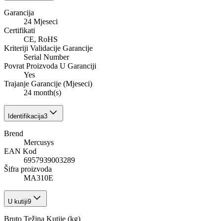
Garancija
24 Mjeseci
Certifikati
CE, RoHS
Kriteriji Validacije Garancije
Serial Number
Povrat Proizvoda U Garanciji
Yes
Trajanje Garancije (Mjeseci)
24 month(s)
Identifikacija
3
Brend
Mercusys
EAN Kod
6957939003289
Šifra proizvoda
MA310E
U kutiji
9
Bruto Težina Kutije (kg)