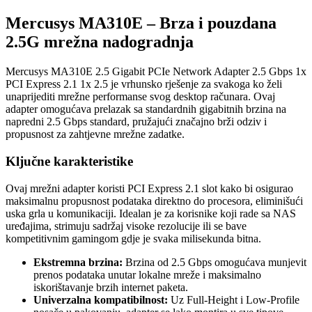
Mercusys MA310E – Brza i pouzdana
2.5G mrežna nadogradnja
Mercusys MA310E 2.5 Gigabit PCIe Network Adapter 2.5 Gbps 1x
PCI Express 2.1 1x 2.5 je vrhunsko rješenje za svakoga ko želi
unaprijediti mrežne performanse svog desktop računara. Ovaj
adapter omogućava prelazak sa standardnih gigabitnih brzina na
napredni 2.5 Gbps standard, pružajući značajno brži odziv i
propusnost za zahtjevne mrežne zadatke.
Ključne karakteristike
Ovaj mrežni adapter koristi PCI Express 2.1 slot kako bi osigurao
maksimalnu propusnost podataka direktno do procesora, eliminišući
uska grla u komunikaciji. Idealan je za korisnike koji rade sa NAS
uređajima, strimuju sadržaj visoke rezolucije ili se bave
kompetitivnim gamingom gdje je svaka milisekunda bitna.
Ekstremna brzina:
Brzina od 2.5 Gbps omogućava munjevit
prenos podataka unutar lokalne mreže i maksimalno
iskorištavanje brzih internet paketa.
Univerzalna kompatibilnost:
Uz Full-Height i Low-Profile