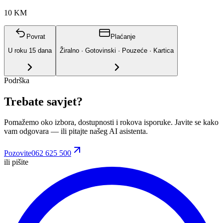
10 KM
Povrat
Plaćanje
U roku
15
dana
Žiralno · Gotovinski · Pouzeće · Kartica
Podrška
Trebate savjet?
Pomažemo oko izbora, dostupnosti i rokova isporuke. Javite se kako
vam odgovara
— ili pitajte našeg AI asistenta.
Pozovite
062 625 500
ili pišite