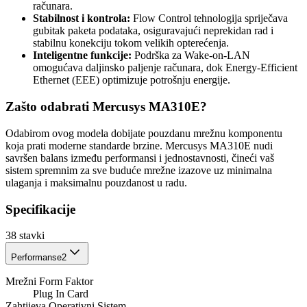
računara.
Stabilnost i kontrola:
Flow Control tehnologija spriječava
gubitak paketa podataka, osiguravajući neprekidan rad i
stabilnu konekciju tokom velikih opterećenja.
Inteligentne funkcije:
Podrška za Wake-on-LAN
omogućava daljinsko paljenje računara, dok Energy-Efficient
Ethernet (EEE) optimizuje potrošnju energije.
Zašto odabrati Mercusys MA310E?
Odabirom ovog modela dobijate pouzdanu mrežnu komponentu
koja prati moderne standarde brzine. Mercusys MA310E nudi
savršen balans između performansi i jednostavnosti, čineći vaš
sistem spremnim za sve buduće mrežne izazove uz minimalna
ulaganja i maksimalnu pouzdanost u radu.
Specifikacije
38
stavki
Performanse
2
Mrežni Form Faktor
Plug In Card
Zahtijeva Operativni Sistem