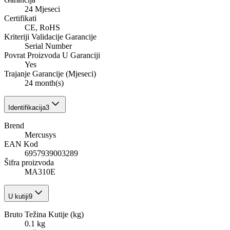
24 Mjeseci
Certifikati
CE, RoHS
Kriteriji Validacije Garancije
Serial Number
Povrat Proizvoda U Garanciji
Yes
Trajanje Garancije (Mjeseci)
24 month(s)
Identifikacija
3
Brend
Mercusys
EAN Kod
6957939003289
Šifra proizvoda
MA310E
U kutiji
9
Bruto Težina Kutije (kg)
0.1 kg