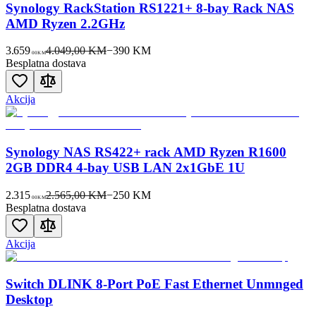
Synology RackStation RS1221+ 8-bay Rack NAS
AMD Ryzen 2.2GHz
3.659
4.049,00 KM
−
390
KM
00
KM
Besplatna dostava
Akcija
Synology NAS RS422+ rack AMD Ryzen R1600
2GB DDR4 4-bay USB LAN 2x1GbE 1U
2.315
2.565,00 KM
−
250
KM
00
KM
Besplatna dostava
Akcija
Switch DLINK 8-Port PoE Fast Ethernet Unmnged
Desktop