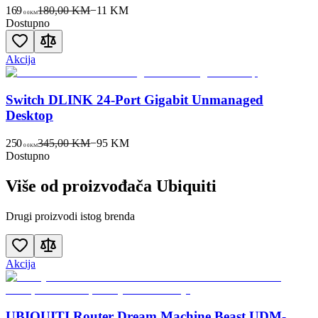
169
180,00 KM
−
11
KM
00
KM
Dostupno
Akcija
Switch DLINK 24-Port Gigabit Unmanaged
Desktop
250
345,00 KM
−
95
KM
00
KM
Dostupno
Više od proizvođača
Ubiquiti
Drugi proizvodi istog brenda
Akcija
UBIQUITI Router Dream Machine Beast UDM-