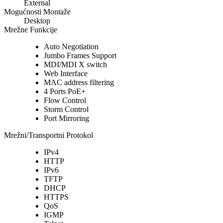
External
Mogućnosti Montaže
Desktop
Mrežne Funkcije
Auto Negotiation
Jumbo Frames Support
MDI/MDI X switch
Web Interface
MAC address filtering
4 Ports PoE+
Flow Control
Storm Control
Port Mirroring
Mrežni/Transportni Protokol
IPv4
HTTP
IPv6
TFTP
DHCP
HTTPS
QoS
IGMP