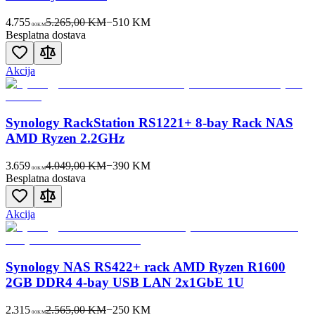
4.755
5.265,00 KM
−
510
KM
00
KM
Besplatna dostava
Akcija
Synology RackStation RS1221+ 8-bay Rack NAS
AMD Ryzen 2.2GHz
3.659
4.049,00 KM
−
390
KM
00
KM
Besplatna dostava
Akcija
Synology NAS RS422+ rack AMD Ryzen R1600
2GB DDR4 4-bay USB LAN 2x1GbE 1U
2.315
2.565,00 KM
−
250
KM
00
KM