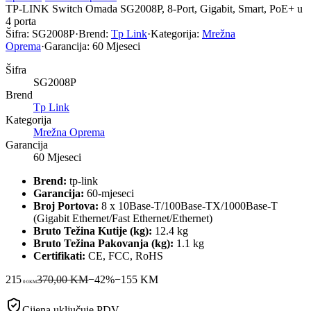
TP-LINK Switch Omada SG2008P, 8-Port, Gigabit, Smart, PoE+ u
4 porta
Šifra:
SG2008P
·
Brend:
Tp Link
·
Kategorija:
Mrežna
Oprema
·
Garancija:
60 Mjeseci
Šifra
SG2008P
Brend
Tp Link
Kategorija
Mrežna Oprema
Garancija
60 Mjeseci
Brend:
tp-link
Garancija:
60-mjeseci
Broj Portova:
8 x 10Base-T/100Base-TX/1000Base-T
(Gigabit Ethernet/Fast Ethernet/Ethernet)
Bruto Težina Kutije (kg):
12.4 kg
Bruto Težina Pakovanja (kg):
1.1 kg
Certifikati:
CE, FCC, RoHS
215
370,00 KM
−
42
%
−
155
KM
00
KM
Cijena uključuje PDV