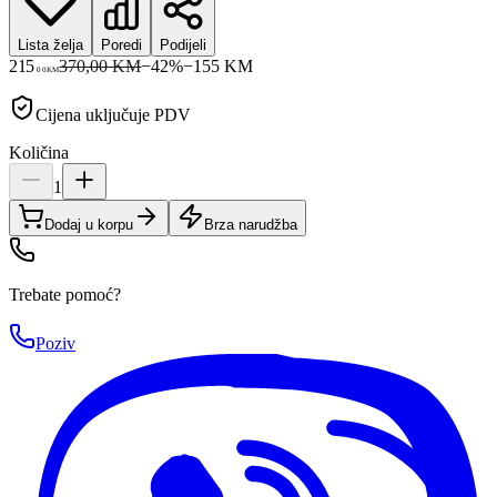
Lista želja
Poredi
Podijeli
215
370,00 KM
−
42
%
−
155
KM
00
KM
Cijena uključuje PDV
Količina
1
Dodaj u korpu
Brza narudžba
Trebate pomoć?
Poziv