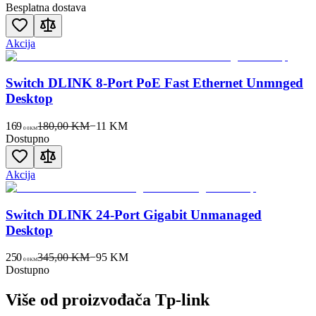
Besplatna dostava
Akcija
Switch DLINK 8-Port PoE Fast Ethernet Unmnged
Desktop
169
180,00 KM
−
11
KM
00
KM
Dostupno
Akcija
Switch DLINK 24-Port Gigabit Unmanaged
Desktop
250
345,00 KM
−
95
KM
00
KM
Dostupno
Više od proizvođača
Tp-link