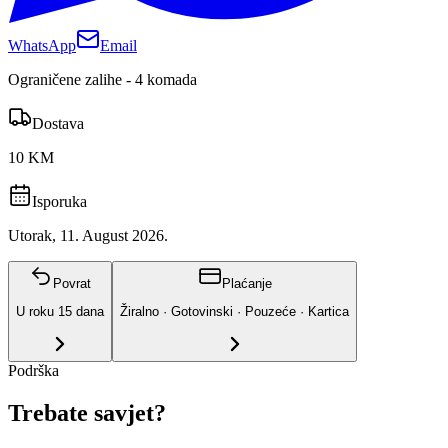
WhatsApp
Email
Ograničene zalihe - 4 komada
Dostava
10 KM
Isporuka
Utorak, 11. August 2026.
Povrat
Plaćanje
U roku
15
dana
Žiralno · Gotovinski · Pouzeće · Kartica
Podrška
Trebate savjet?