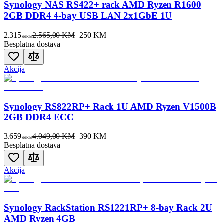
Synology NAS RS422+ rack AMD Ryzen R1600
2GB DDR4 4-bay USB LAN 2x1GbE 1U
2.315
2.565,00 KM
−
250
KM
00
KM
Besplatna dostava
Akcija
Synology RS822RP+ Rack 1U AMD Ryzen V1500B
2GB DDR4 ECC
3.659
4.049,00 KM
−
390
KM
00
KM
Besplatna dostava
Akcija
Synology RackStation RS1221RP+ 8-bay Rack 2U
AMD Ryzen 4GB