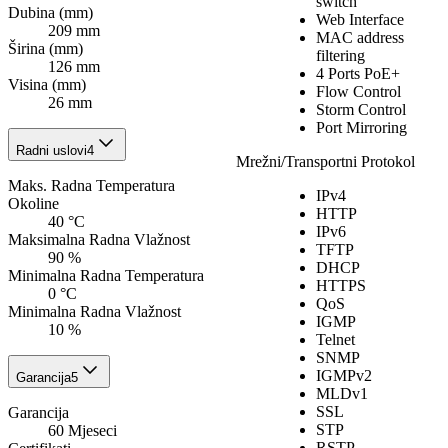
switch
Dubina (mm)
Web Interface
209 mm
MAC address
Širina (mm)
filtering
126 mm
4 Ports PoE+
Visina (mm)
Flow Control
26 mm
Storm Control
Port Mirroring
Radni uslovi
4
Mrežni/Transportni Protokol
Maks. Radna Temperatura
IPv4
Okoline
HTTP
40 °C
IPv6
Maksimalna Radna Vlažnost
TFTP
90 %
DHCP
Minimalna Radna Temperatura
HTTPS
0 °C
QoS
Minimalna Radna Vlažnost
IGMP
10 %
Telnet
SNMP
IGMPv2
Garancija
5
MLDv1
SSL
Garancija
STP
60 Mjeseci
RSTP