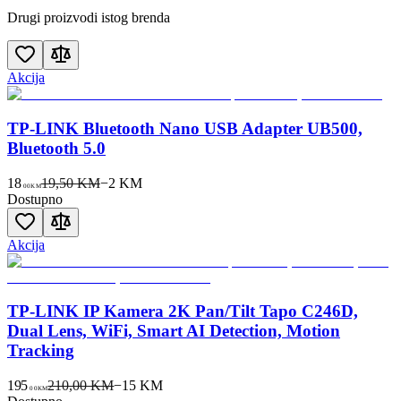
Drugi proizvodi istog brenda
Akcija
TP-LINK Bluetooth Nano USB Adapter UB500,
Bluetooth 5.0
18
19,50 KM
−
2
KM
00
KM
Dostupno
Akcija
TP-LINK IP Kamera 2K Pan/Tilt Tapo C246D,
Dual Lens, WiFi, Smart AI Detection, Motion
Tracking
195
210,00 KM
−
15
KM
00
KM