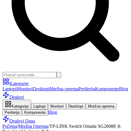
Kategorije
Laptopi
Monitori
Desktopi
Mrežna oprema
Periferija
Komponente
Blog
Dealovi
Kategorije
Laptopi
Monitori
Desktopi
Mrežna oprema
Blog
Periferija
Komponente
Dealovi Dana
Početna
/
Mrežna Oprema
/
TP-LINK Switch Omada SG2008P, 8-