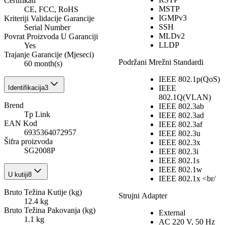
Certifikati
MSTP
CE, FCC, RoHS
IGMPv3
Kriteriji Validacije Garancije
SSH
Serial Number
MLDv2
Povrat Proizvoda U Garanciji
LLDP
Yes
Trajanje Garancije (Mjeseci)
Podržani Mrežni Standardi
60 month(s)
IEEE 802.1p(QoS)
IEEE
Identifikacija
3
802.1Q(VLAN)
Brend
IEEE 802.3ab
Tp Link
IEEE 802.3ad
EAN Kod
IEEE 802.3af
6935364072957
IEEE 802.3u
Šifra proizvoda
IEEE 802.3x
SG2008P
IEEE 802.3i
IEEE 802.1s
IEEE 802.1w
U kutiji
8
IEEE 802.1x <br/
Bruto Težina Kutije (kg)
Strujni Adapter
12.4 kg
Bruto Težina Pakovanja (kg)
External
1.1 kg
AC 220 V, 50 Hz