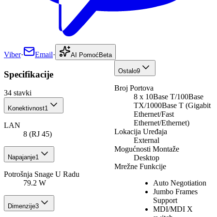
Viber
·
Email
·
AI Pomoć
Beta
Ostalo
9
Specifikacije
Broj Portova
34
stavki
8 x 10Base T/100Base
TX/1000Base T (Gigabit
Konektivnost
1
Ethernet/Fast
Ethernet/Ethernet)
LAN
Lokacija Uređaja
8 (RJ 45)
External
Mogućnosti Montaže
Desktop
Napajanje
1
Mrežne Funkcije
Potrošnja Snage U Radu
Auto Negotiation
79.2 W
Jumbo Frames
Support
Dimenzije
3
MDI/MDI X