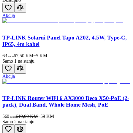
Dostupno
Akcija
TP-LINK Solarni Panel Tapo A202, 4.5W, Type-C,
IP65, 4m kabel
63
67,50 KM
−
5
KM
00
KM
Samo 1 na stanju
Akcija
TP-LINK Router WiFi 6 AX3000 Deco X50-PoE (2-
pack), Dual Band, Whole Home Mesh, PoE
560
619,00 KM
−
59
KM
00
KM
Samo 2 na stanju