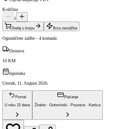
Količina
1
Dodaj u korpu
Brza narudžba
Ograničene zalihe - 4 komada
Dostava
10 KM
Isporuka
Utorak, 11. August 2026.
Povrat
Plaćanje
U roku
15
dana
Žiralno · Gotovinski · Pouzeće · Kartica