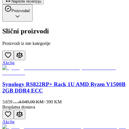
Napišite recenziju
Proizvođač
Slični proizvodi
Proizvodi iz iste kategorije
Akcija
Synology RS822RP+ Rack 1U AMD Ryzen V1500B
2GB DDR4 ECC
3.659
4.049,00 KM
−
390
KM
00
KM
Besplatna dostava
Akcija