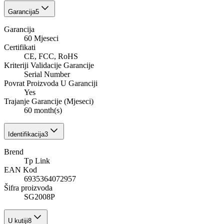
Garancija
5
Garancija
60 Mjeseci
Certifikati
CE, FCC, RoHS
Kriteriji Validacije Garancije
Serial Number
Povrat Proizvoda U Garanciji
Yes
Trajanje Garancije (Mjeseci)
60 month(s)
Identifikacija
3
Brend
Tp Link
EAN Kod
6935364072957
Šifra proizvoda
SG2008P
U kutiji
8