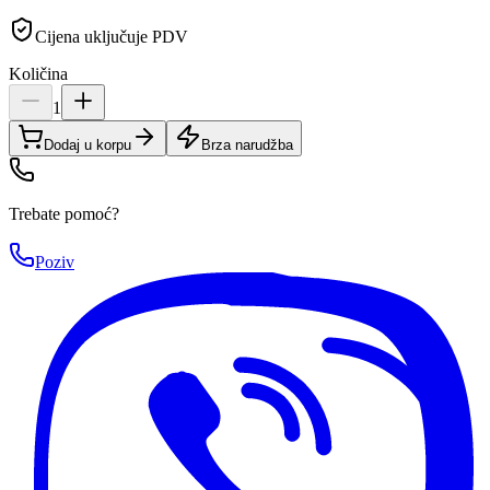
Cijena uključuje PDV
Količina
1
Dodaj u korpu
Brza narudžba
Trebate pomoć?
Poziv