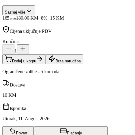
Saznaj više
165
180,00 KM
−
8
%
−
15
KM
00
KM
Cijena uključuje PDV
Količina
1
Dodaj u korpu
Brza narudžba
Ograničene zalihe - 5 komada
Dostava
10 KM
Isporuka
Utorak, 11. August 2026.
Povrat
Plaćanje