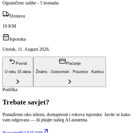
Ograničene zalihe - 5 komada
Dostava
10 KM
Isporuka
Utorak, 11. August 2026.
Povrat
Plaćanje
U roku
15
dana
Žiralno · Gotovinski · Pouzeće · Kartica
Podrška
Trebate savjet?
Pomažemo oko izbora, dostupnosti i rokova isporuke. Javite se kako
vam odgovara
— ili pitajte našeg AI asistenta.
Pozovite
062 625 500