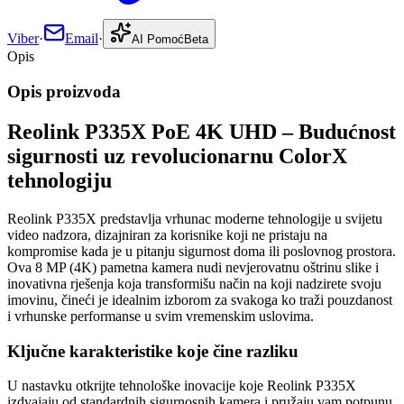
Viber
·
Email
·
AI Pomoć
Beta
Opis
Opis proizvoda
Reolink P335X PoE 4K UHD – Budućnost
sigurnosti uz revolucionarnu ColorX
tehnologiju
Reolink P335X predstavlja vrhunac moderne tehnologije u svijetu
video nadzora, dizajniran za korisnike koji ne pristaju na
kompromise kada je u pitanju sigurnost doma ili poslovnog prostora.
Ova 8 MP (4K) pametna kamera nudi nevjerovatnu oštrinu slike i
inovativna rješenja koja transformišu način na koji nadzirete svoju
imovinu, čineći je idealnim izborom za svakoga ko traži pouzdanost
i vrhunske performanse u svim vremenskim uslovima.
Ključne karakteristike koje čine razliku
U nastavku otkrijte tehnološke inovacije koje Reolink P335X
izdvajaju od standardnih sigurnosnih kamera i pružaju vam potpunu