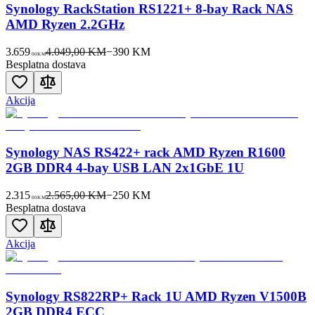
Synology RackStation RS1221+ 8-bay Rack NAS
AMD Ryzen 2.2GHz
3.659
4.049,00 KM
−
390
KM
00
KM
Besplatna dostava
Akcija
Synology NAS RS422+ rack AMD Ryzen R1600
2GB DDR4 4-bay USB LAN 2x1GbE 1U
2.315
2.565,00 KM
−
250
KM
00
KM
Besplatna dostava
Akcija
Synology RS822RP+ Rack 1U AMD Ryzen V1500B
2GB DDR4 ECC