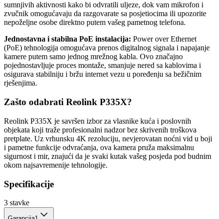
sumnjivih aktivnosti kako bi odvratili uljeze, dok vam mikrofon i
zvučnik omogućavaju da razgovarate sa posjetiocima ili upozorite
nepoželjne osobe direktno putem vašeg pametnog telefona.
Jednostavna i stabilna PoE instalacija:
Power over Ethernet
(PoE) tehnologija omogućava prenos digitalnog signala i napajanje
kamere putem samo jednog mrežnog kabla. Ovo značajno
pojednostavljuje proces montaže, smanjuje nered sa kablovima i
osigurava stabilniju i bržu internet vezu u poređenju sa bežičnim
rješenjima.
Zašto odabrati Reolink P335X?
Reolink P335X je savršen izbor za vlasnike kuća i poslovnih
objekata koji traže profesionalni nadzor bez skrivenih troškova
pretplate. Uz vrhunsku 4K rezoluciju, nevjerovatan noćni vid u boji
i pametne funkcije odvraćanja, ova kamera pruža maksimalnu
sigurnost i mir, znajući da je svaki kutak vašeg posjeda pod budnim
okom najsavremenije tehnologije.
Specifikacije
3
stavke
Garancija
1