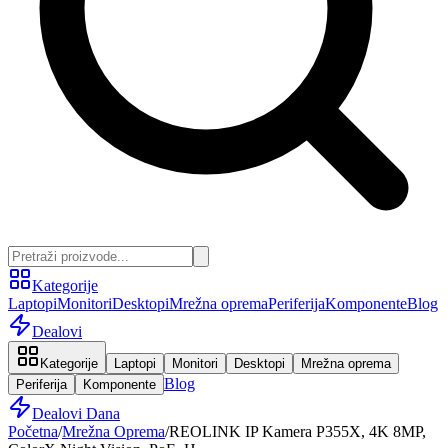
Kategorije
Laptopi
Monitori
Desktopi
Mrežna oprema
Periferija
Komponente
Blog
Dealovi
Kategorije
Laptopi
Monitori
Desktopi
Mrežna oprema
Blog
Periferija
Komponente
Dealovi Dana
Početna
/
Mrežna Oprema
/
REOLINK IP Kamera P355X, 4K 8MP,