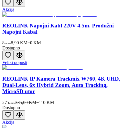
Akcija
REOLINK Napojni Kabl 220V 4.5m, Produžni
Napojni Kabal
8
8,90 KM
−
0
KM
50
KM
Dostupno
Veliki popusti
REOLINK IP Kamera Trackmix W760, 4K UHD,
Dual-Lens, 6x Hybrid Zoom, Auto Tracking,
MicroSD utor
275
385,00 KM
−
110
KM
00
KM
Dostupno
Akcija