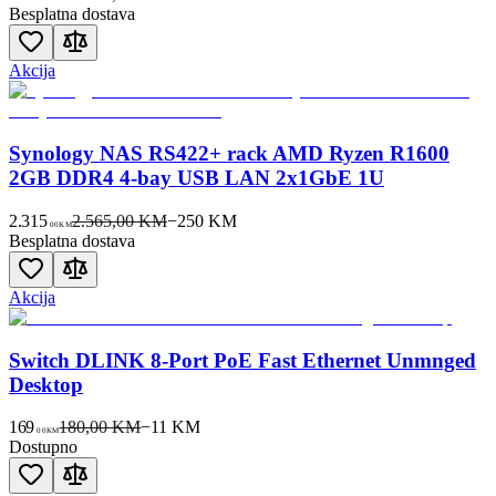
Besplatna dostava
Akcija
Synology NAS RS422+ rack AMD Ryzen R1600
2GB DDR4 4-bay USB LAN 2x1GbE 1U
2.315
2.565,00 KM
−
250
KM
00
KM
Besplatna dostava
Akcija
Switch DLINK 8-Port PoE Fast Ethernet Unmnged
Desktop
169
180,00 KM
−
11
KM
00
KM
Dostupno