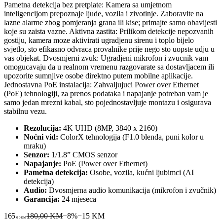
Pametna detekcija bez pretplate: Kamera sa umjetnom
inteligencijom prepoznaje ljude, vozila i zivotinje. Zaboravite na
lazne alarme zbog pomjeranja grana ili kise; primajte samo obavijesti
koje su zaista vazne. Aktivna zastita: Prilikom detekcije nepozvanih
gostiju, kamera moze aktivirati ugradjenu sirenu i toplo bijelo
svjetlo, sto efikasno odvraca provalnike prije nego sto uopste udju u
vas objekat. Dvosmjerni zvuk: Ugradjeni mikrofon i zvucnik vam
omogucavaju da u realnom vremenu razgovarate sa dostavljacem ili
upozorite sumnjive osobe direktno putem mobilne aplikacije.
Jednostavna PoE instalacija: Zahvaljujuci Power over Ethernet
(PoE) tehnologiji, za prenos podataka i napajanje potreban vam je
samo jedan mrezni kabal, sto pojednostavljuje montazu i osigurava
stabilnu vezu.
Rezolucija:
4K UHD (8MP, 3840 x 2160)
Noćni vid:
ColorX tehnologija (F1.0 blenda, puni kolor u
mraku)
Senzor:
1/1.8” CMOS senzor
Napajanje:
PoE (Power over Ethernet)
Pametna detekcija:
Osobe, vozila, kućni ljubimci (AI
detekcija)
Audio:
Dvosmjerna audio komunikacija (mikrofon i zvučnik)
Garancija:
24 mjeseca
165
180,00 KM
−
8
%
−
15
KM
00
KM