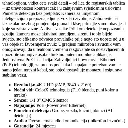
tehnologijom, vidjet cete svaki detalj – od lica do registarskih tablica
– uz uravnotezen kontrast cak i u zahtjevnim svjetlosnim uslovima.
Pametna detekcija bez pretplate: Kamera sa umjetnom
inteligencijom prepoznaje ljude, vozila i zivotinje. Zaboravite na
lazne alarme zbog pomjeranja grana ili kise; primajte samo obavijesti
koje su zaista vazne. Aktivna zastita: Prilikom detekcije nepozvanih
gostiju, kamera moze aktivirati ugradjenu sirenu i toplo bijelo
svjetlo, sto efikasno odvraca provalnike prije nego sto uopste udju u
vas objekat. Dvosmjerni zvuk: Ugradjeni mikrofon i zvucnik vam
omogucavaju da u realnom vremenu razgovarate sa dostavljacem ili
upozorite sumnjive osobe direktno putem mobilne aplikacije.
Jednostavna PoE instalacija: Zahvaljujuci Power over Ethernet
(PoE) tehnologiji, za prenos podataka i napajanje potreban vam je
samo jedan mrezni kabal, sto pojednostavljuje montazu i osigurava
stabilnu vezu.
Rezolucija:
4K UHD (8MP, 3840 x 2160)
Noćni vid:
ColorX tehnologija (F1.0 blenda, puni kolor u
mraku)
Senzor:
1/1.8” CMOS senzor
Napajanje:
PoE (Power over Ethernet)
Pametna detekcija:
Osobe, vozila, kućni ljubimci (AI
detekcija)
Audio:
Dvosmjerna audio komunikacija (mikrofon i zvučnik)
Garancija:
24 mjeseca