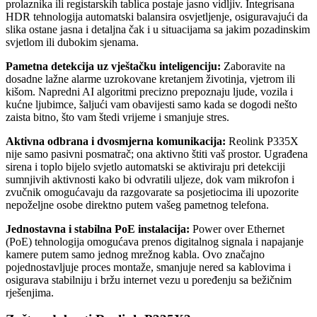
prolaznika ili registarskih tablica postaje jasno vidljiv. Integrisana
HDR tehnologija automatski balansira osvjetljenje, osiguravajući da
slika ostane jasna i detaljna čak i u situacijama sa jakim pozadinskim
svjetlom ili dubokim sjenama.
Pametna detekcija uz vještačku inteligenciju:
Zaboravite na
dosadne lažne alarme uzrokovane kretanjem životinja, vjetrom ili
kišom. Napredni AI algoritmi precizno prepoznaju ljude, vozila i
kućne ljubimce, šaljući vam obavijesti samo kada se dogodi nešto
zaista bitno, što vam štedi vrijeme i smanjuje stres.
Aktivna odbrana i dvosmjerna komunikacija:
Reolink P335X
nije samo pasivni posmatrač; ona aktivno štiti vaš prostor. Ugrađena
sirena i toplo bijelo svjetlo automatski se aktiviraju pri detekciji
sumnjivih aktivnosti kako bi odvratili uljeze, dok vam mikrofon i
zvučnik omogućavaju da razgovarate sa posjetiocima ili upozorite
nepoželjne osobe direktno putem vašeg pametnog telefona.
Jednostavna i stabilna PoE instalacija:
Power over Ethernet
(PoE) tehnologija omogućava prenos digitalnog signala i napajanje
kamere putem samo jednog mrežnog kabla. Ovo značajno
pojednostavljuje proces montaže, smanjuje nered sa kablovima i
osigurava stabilniju i bržu internet vezu u poređenju sa bežičnim
rješenjima.