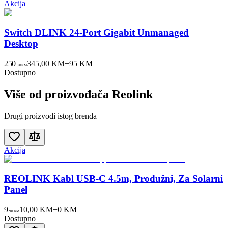
Akcija
Switch DLINK 24-Port Gigabit Unmanaged
Desktop
250
345,00 KM
−
95
KM
00
KM
Dostupno
Više od proizvođača
Reolink
Drugi proizvodi istog brenda
Akcija
REOLINK Kabl USB-C 4.5m, Produžni, Za Solarni
Panel
9
10,00 KM
−
0
KM
90
KM
Dostupno