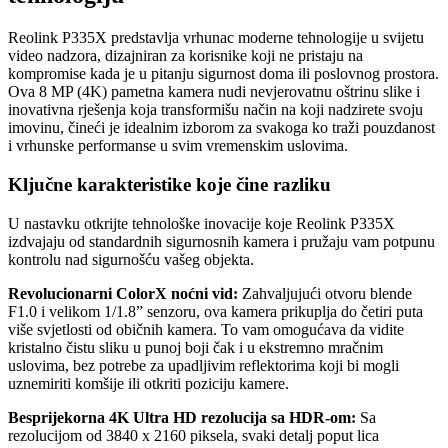
Reolink P335X predstavlja vrhunac moderne tehnologije u svijetu
video nadzora, dizajniran za korisnike koji ne pristaju na
kompromise kada je u pitanju sigurnost doma ili poslovnog prostora.
Ova 8 MP (4K) pametna kamera nudi nevjerovatnu oštrinu slike i
inovativna rješenja koja transformišu način na koji nadzirete svoju
imovinu, čineći je idealnim izborom za svakoga ko traži pouzdanost
i vrhunske performanse u svim vremenskim uslovima.
Ključne karakteristike koje čine razliku
U nastavku otkrijte tehnološke inovacije koje Reolink P335X
izdvajaju od standardnih sigurnosnih kamera i pružaju vam potpunu
kontrolu nad sigurnošću vašeg objekta.
Revolucionarni ColorX noćni vid:
Zahvaljujući otvoru blende
F1.0 i velikom 1/1.8” senzoru, ova kamera prikuplja do četiri puta
više svjetlosti od običnih kamera. To vam omogućava da vidite
kristalno čistu sliku u punoj boji čak i u ekstremno mračnim
uslovima, bez potrebe za upadljivim reflektorima koji bi mogli
uznemiriti komšije ili otkriti poziciju kamere.
Besprijekorna 4K Ultra HD rezolucija sa HDR-om:
Sa
rezolucijom od 3840 x 2160 piksela, svaki detalj poput lica