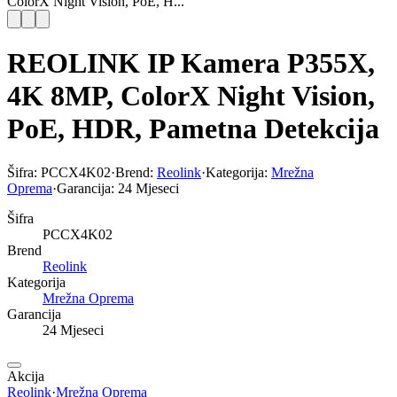
ColorX Night Vision, PoE, H...
REOLINK IP Kamera P355X,
4K 8MP, ColorX Night Vision,
PoE, HDR, Pametna Detekcija
Šifra:
PCCX4K02
·
Brend:
Reolink
·
Kategorija:
Mrežna
Oprema
·
Garancija:
24 Mjeseci
Šifra
PCCX4K02
Brend
Reolink
Kategorija
Mrežna Oprema
Garancija
24 Mjeseci
Akcija
Reolink
·
Mrežna Oprema