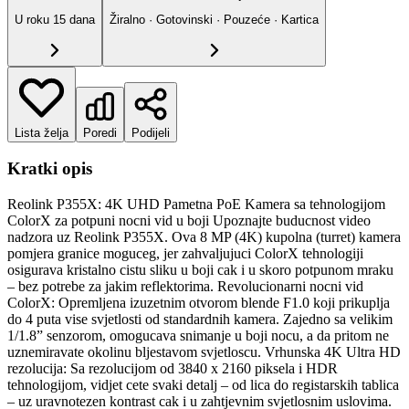
U roku
15
dana
Žiralno · Gotovinski · Pouzeće · Kartica
Lista želja
Poredi
Podijeli
Kratki opis
Reolink P355X: 4K UHD Pametna PoE Kamera sa tehnologijom
ColorX za potpuni nocni vid u boji Upoznajte buducnost video
nadzora uz Reolink P355X. Ova 8 MP (4K) kupolna (turret) kamera
pomjera granice moguceg, jer zahvaljujuci ColorX tehnologiji
osigurava kristalno cistu sliku u boji cak i u skoro potpunom mraku
– bez potrebe za jakim reflektorima. Revolucionarni nocni vid
ColorX: Opremljena izuzetnim otvorom blende F1.0 koji prikuplja
do 4 puta vise svjetlosti od standardnih kamera. Zajedno sa velikim
1/1.8” senzorom, omogucava snimanje u boji nocu, a da pritom ne
uznemiravate okolinu bljestavom svjetloscu. Vrhunska 4K Ultra HD
rezolucija: Sa rezolucijom od 3840 x 2160 piksela i HDR
tehnologijom, vidjet cete svaki detalj – od lica do registarskih tablica
– uz uravnotezen kontrast cak i u zahtjevnim svjetlosnim uslovima.