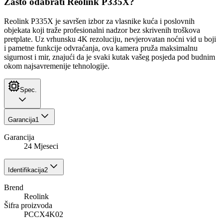
Zašto odabrati Reolink P335X?
Reolink P335X je savršen izbor za vlasnike kuća i poslovnih
objekata koji traže profesionalni nadzor bez skrivenih troškova
pretplate. Uz vrhunsku 4K rezoluciju, nevjerovatan noćni vid u boji
i pametne funkcije odvraćanja, ova kamera pruža maksimalnu
sigurnost i mir, znajući da je svaki kutak vašeg posjeda pod budnim
okom najsavremenije tehnologije.
Spec.
Garancija
1
Garancija
24 Mjeseci
Identifikacija
2
Brend
Reolink
Šifra proizvoda
PCCX4K02