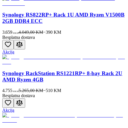
Synology RS822RP+ Rack 1U AMD Ryzen V1500B
2GB DDR4 ECC
3.659
4.049,00 KM
−
390
KM
00
KM
Besplatna dostava
Akcija
Synology RackStation RS1221RP+ 8-bay Rack 2U
AMD Ryzen 4GB
4.755
5.265,00 KM
−
510
KM
00
KM
Besplatna dostava
Akcija