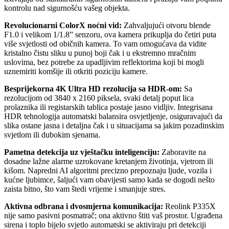
kontrolu nad sigurnošću vašeg objekta.
Revolucionarni ColorX noćni vid:
Zahvaljujući otvoru blende
F1.0 i velikom 1/1.8” senzoru, ova kamera prikuplja do četiri puta
više svjetlosti od običnih kamera. To vam omogućava da vidite
kristalno čistu sliku u punoj boji čak i u ekstremno mračnim
uslovima, bez potrebe za upadljivim reflektorima koji bi mogli
uznemiriti komšije ili otkriti poziciju kamere.
Besprijekorna 4K Ultra HD rezolucija sa HDR-om:
Sa
rezolucijom od 3840 x 2160 piksela, svaki detalj poput lica
prolaznika ili registarskih tablica postaje jasno vidljiv. Integrisana
HDR tehnologija automatski balansira osvjetljenje, osiguravajući da
slika ostane jasna i detaljna čak i u situacijama sa jakim pozadinskim
svjetlom ili dubokim sjenama.
Pametna detekcija uz vještačku inteligenciju:
Zaboravite na
dosadne lažne alarme uzrokovane kretanjem životinja, vjetrom ili
kišom. Napredni AI algoritmi precizno prepoznaju ljude, vozila i
kućne ljubimce, šaljući vam obavijesti samo kada se dogodi nešto
zaista bitno, što vam štedi vrijeme i smanjuje stres.
Aktivna odbrana i dvosmjerna komunikacija:
Reolink P335X
nije samo pasivni posmatrač; ona aktivno štiti vaš prostor. Ugrađena
sirena i toplo bijelo svjetlo automatski se aktiviraju pri detekciji