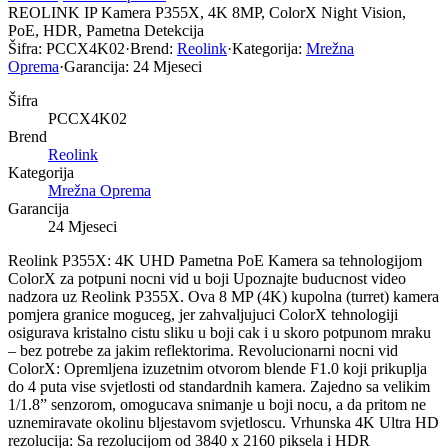
REOLINK IP Kamera P355X, 4K 8MP, ColorX Night Vision,
PoE, HDR, Pametna Detekcija
Šifra:
PCCX4K02
·
Brend:
Reolink
·
Kategorija:
Mrežna
Oprema
·
Garancija:
24 Mjeseci
Šifra
PCCX4K02
Brend
Reolink
Kategorija
Mrežna Oprema
Garancija
24 Mjeseci
Reolink P355X: 4K UHD Pametna PoE Kamera sa tehnologijom
ColorX za potpuni nocni vid u boji Upoznajte buducnost video
nadzora uz Reolink P355X. Ova 8 MP (4K) kupolna (turret) kamera
pomjera granice moguceg, jer zahvaljujuci ColorX tehnologiji
osigurava kristalno cistu sliku u boji cak i u skoro potpunom mraku
– bez potrebe za jakim reflektorima. Revolucionarni nocni vid
ColorX: Opremljena izuzetnim otvorom blende F1.0 koji prikuplja
do 4 puta vise svjetlosti od standardnih kamera. Zajedno sa velikim
1/1.8” senzorom, omogucava snimanje u boji nocu, a da pritom ne
uznemiravate okolinu bljestavom svjetloscu. Vrhunska 4K Ultra HD
rezolucija: Sa rezolucijom od 3840 x 2160 piksela i HDR