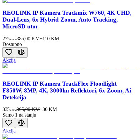
REOLINK IP Kamera Trackmix W760, 4K UHD,
Dual-Lens, 6x Hybrid Zoom, Auto Tracking,
MicroSD utor
275
385,00 KM
−
110
KM
00
KM
Dostupno
Akcija
REOLINK IP Kamera TrackFlex Floodlight
F850W, 8MP, 4K, 3000lm Reflektori, 6x Zoom, Ai
Detekcija
335
365,00 KM
−
30
KM
00
KM
Samo 1 na stanju
Akcija