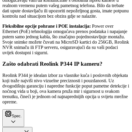
omogućavaju vam da komunicirate s osobama ispred kamere u
realnom vremenu putem vašeg pametnog telefona. Bilo da trebate
dati upute dostavljaču ili upozoriti nepoželjnog gosta, imate potpunu
kontrolu nad situacijom bez obzira gdje se nalazite.
Fleksibilne opcije pohrane i POE instalacija:
Power over
Ethernet (PoE) tehnologija omogućava prenos podataka i napajanje
putem samo jednog kabla, što značajno pojednostavljuje montažu.
Svoje snimke možete čuvati na MicroSD kartici do 256GB, Reolink
NVR snimaču ili FTP serveru, osiguravajući da su vaši podaci
uvijek dostupni i sigurni.
Zašto odabrati Reolink P344 IP kameru?
Reolink P344 je idealan izbor za vlasnike kuća i poslovnih objekata
koji traže najviši nivo vizuelne preciznosti i pouzdanosti. Uz
dvogodišnju garanciju i napredne funkcije poput pametne detekcije i
noćnog vida u boji, ova kamera pruža mir i sigurnost u svakom
trenutku, čineći je jednom od najnaprednijih opcija u svijetu mrežne
opreme.
Spec.