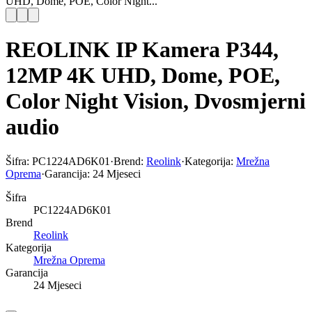
UHD, Dome, POE, Color Night...
REOLINK IP Kamera P344,
12MP 4K UHD, Dome, POE,
Color Night Vision, Dvosmjerni
audio
Šifra:
PC1224AD6K01
·
Brend:
Reolink
·
Kategorija:
Mrežna
Oprema
·
Garancija:
24 Mjeseci
Šifra
PC1224AD6K01
Brend
Reolink
Kategorija
Mrežna Oprema
Garancija
24 Mjeseci