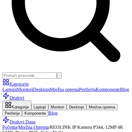
Kategorije
Laptopi
Monitori
Desktopi
Mrežna oprema
Periferija
Komponente
Blog
Dealovi
Kategorije
Laptopi
Monitori
Desktopi
Mrežna oprema
Blog
Periferija
Komponente
Dealovi Dana
Početna
/
Mrežna Oprema
/
REOLINK IP Kamera P344, 12MP 4K