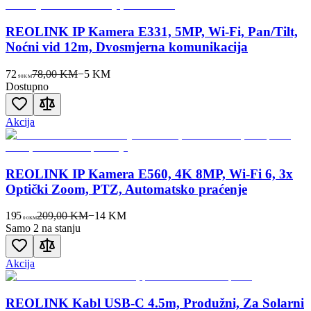
REOLINK IP Kamera E331, 5MP, Wi-Fi, Pan/Tilt,
Noćni vid 12m, Dvosmjerna komunikacija
72
78,00 KM
−
5
KM
90
KM
Dostupno
Akcija
REOLINK IP Kamera E560, 4K 8MP, Wi-Fi 6, 3x
Optički Zoom, PTZ, Automatsko praćenje
195
209,00 KM
−
14
KM
00
KM
Samo 2 na stanju
Akcija
REOLINK Kabl USB-C 4.5m, Produžni, Za Solarni