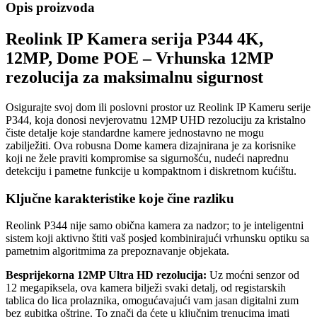
Opis proizvoda
Reolink IP Kamera serija P344 4K,
12MP, Dome POE – Vrhunska 12MP
rezolucija za maksimalnu sigurnost
Osigurajte svoj dom ili poslovni prostor uz Reolink IP Kameru serije
P344, koja donosi nevjerovatnu 12MP UHD rezoluciju za kristalno
čiste detalje koje standardne kamere jednostavno ne mogu
zabilježiti. Ova robusna Dome kamera dizajnirana je za korisnike
koji ne žele praviti kompromise sa sigurnošću, nudeći naprednu
detekciju i pametne funkcije u kompaktnom i diskretnom kućištu.
Ključne karakteristike koje čine razliku
Reolink P344 nije samo obična kamera za nadzor; to je inteligentni
sistem koji aktivno štiti vaš posjed kombinirajući vrhunsku optiku sa
pametnim algoritmima za prepoznavanje objekata.
Besprijekorna 12MP Ultra HD rezolucija:
Uz moćni senzor od
12 megapiksela, ova kamera bilježi svaki detalj, od registarskih
tablica do lica prolaznika, omogućavajući vam jasan digitalni zum
bez gubitka oštrine. To znači da ćete u ključnim trenucima imati