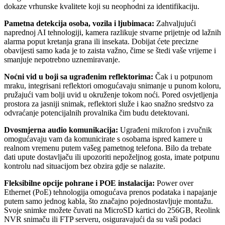
dokaze vrhunske kvalitete koji su neophodni za identifikaciju.
Pametna detekcija osoba, vozila i ljubimaca:
Zahvaljujući
naprednoj AI tehnologiji, kamera razlikuje stvarne prijetnje od lažnih
alarma poput kretanja grana ili insekata. Dobijat ćete precizne
obavijesti samo kada je to zaista važno, čime se štedi vaše vrijeme i
smanjuje nepotrebno uznemiravanje.
Noćni vid u boji sa ugrađenim reflektorima:
Čak i u potpunom
mraku, integrisani reflektori omogućavaju snimanje u punom koloru,
pružajući vam bolji uvid u okruženje tokom noći. Pored osvjetljenja
prostora za jasniji snimak, reflektori služe i kao snažno sredstvo za
odvraćanje potencijalnih provalnika čim budu detektovani.
Dvosmjerna audio komunikacija:
Ugrađeni mikrofon i zvučnik
omogućavaju vam da komunicirate s osobama ispred kamere u
realnom vremenu putem vašeg pametnog telefona. Bilo da trebate
dati upute dostavljaču ili upozoriti nepoželjnog gosta, imate potpunu
kontrolu nad situacijom bez obzira gdje se nalazite.
Fleksibilne opcije pohrane i POE instalacija:
Power over
Ethernet (PoE) tehnologija omogućava prenos podataka i napajanje
putem samo jednog kabla, što značajno pojednostavljuje montažu.
Svoje snimke možete čuvati na MicroSD kartici do 256GB, Reolink
NVR snimaču ili FTP serveru, osiguravajući da su vaši podaci