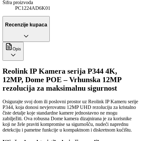
Šifra proizvoda
PC1224AD6K01
Recenzije kupaca
Opis
Reolink IP Kamera serija P344 4K,
12MP, Dome POE – Vrhunska 12MP
rezolucija za maksimalnu sigurnost
Osigurajte svoj dom ili poslovni prostor uz Reolink IP Kameru serije
P344, koja donosi nevjerovatnu 12MP UHD rezoluciju za kristalno
čiste detalje koje standardne kamere jednostavno ne mogu
zabilježiti. Ova robusna Dome kamera dizajnirana je za korisnike
koji ne žele praviti kompromise sa sigurnošću, nudeći naprednu
detekciju i pametne funkcije u kompaktnom i diskretnom kućištu.