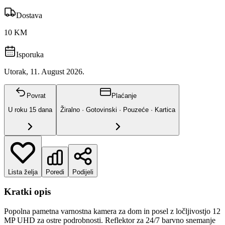
Dostava
10 KM
Isporuka
Utorak, 11. August 2026.
Povrat
Plaćanje
U roku
15
dana
Žiralno · Gotovinski · Pouzeće · Kartica
Lista želja
Poredi
Podijeli
Kratki opis
Popolna pametna varnostna kamera za dom in posel z ločljivostjo 12
MP UHD za ostre podrobnosti. Reflektor za 24/7 barvno snemanje