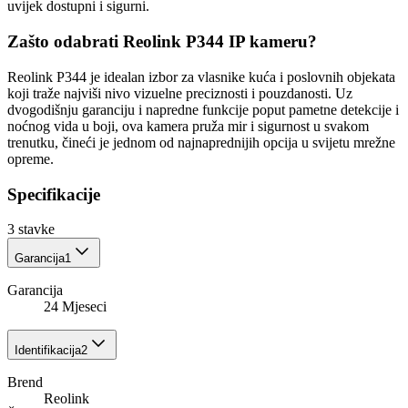
uvijek dostupni i sigurni.
Zašto odabrati Reolink P344 IP kameru?
Reolink P344 je idealan izbor za vlasnike kuća i poslovnih objekata
koji traže najviši nivo vizuelne preciznosti i pouzdanosti. Uz
dvogodišnju garanciju i napredne funkcije poput pametne detekcije i
noćnog vida u boji, ova kamera pruža mir i sigurnost u svakom
trenutku, čineći je jednom od najnaprednijih opcija u svijetu mrežne
opreme.
Specifikacije
3
stavke
Garancija
1
Garancija
24 Mjeseci
Identifikacija
2
Brend
Reolink