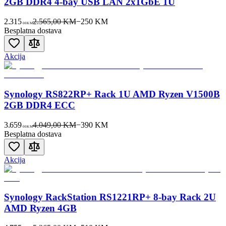
2GB DDR4 4-bay USB LAN 2x1GbE 1U
2.315
2.565,00 KM
−
250
KM
00
KM
Besplatna dostava
Akcija
Synology RS822RP+ Rack 1U AMD Ryzen V1500B
2GB DDR4 ECC
3.659
4.049,00 KM
−
390
KM
00
KM
Besplatna dostava
Akcija
Synology RackStation RS1221RP+ 8-bay Rack 2U
AMD Ryzen 4GB