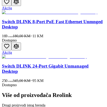
Akcija
Switch DLINK 8-Port PoE Fast Ethernet Unmnged
Desktop
169
180,00 KM
−
11
KM
00
KM
Dostupno
Akcija
Switch DLINK 24-Port Gigabit Unmanaged
Desktop
250
345,00 KM
−
95
KM
00
KM
Dostupno
Više od proizvođača
Reolink
Drugi proizvodi istog brenda