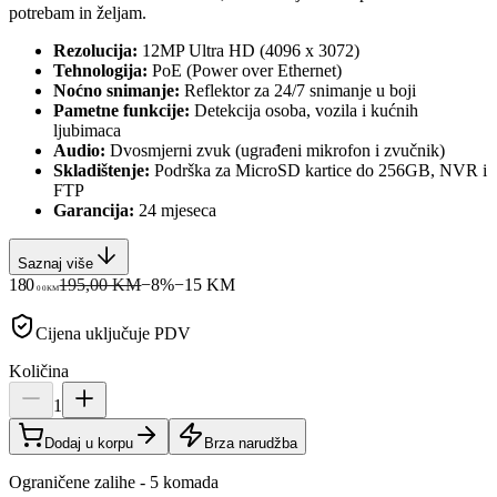
potrebam in željam.
Rezolucija:
12MP Ultra HD (4096 x 3072)
Tehnologija:
PoE (Power over Ethernet)
Noćno snimanje:
Reflektor za 24/7 snimanje u boji
Pametne funkcije:
Detekcija osoba, vozila i kućnih
ljubimaca
Audio:
Dvosmjerni zvuk (ugrađeni mikrofon i zvučnik)
Skladištenje:
Podrška za MicroSD kartice do 256GB, NVR i
FTP
Garancija:
24 mjeseca
Saznaj više
180
195,00 KM
−
8
%
−
15
KM
00
KM
Cijena uključuje PDV
Količina
1
Dodaj u korpu
Brza narudžba
Ograničene zalihe - 5 komada