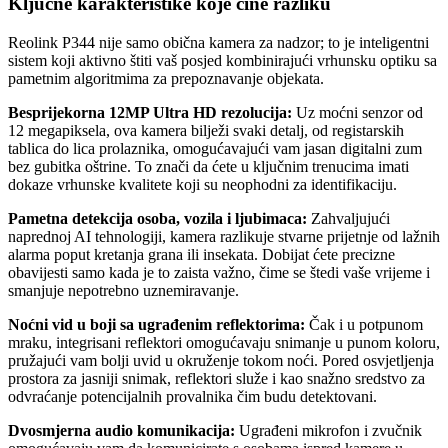
Ključne karakteristike koje čine razliku
Reolink P344 nije samo obična kamera za nadzor; to je inteligentni
sistem koji aktivno štiti vaš posjed kombinirajući vrhunsku optiku sa
pametnim algoritmima za prepoznavanje objekata.
Besprijekorna 12MP Ultra HD rezolucija:
Uz moćni senzor od
12 megapiksela, ova kamera bilježi svaki detalj, od registarskih
tablica do lica prolaznika, omogućavajući vam jasan digitalni zum
bez gubitka oštrine. To znači da ćete u ključnim trenucima imati
dokaze vrhunske kvalitete koji su neophodni za identifikaciju.
Pametna detekcija osoba, vozila i ljubimaca:
Zahvaljujući
naprednoj AI tehnologiji, kamera razlikuje stvarne prijetnje od lažnih
alarma poput kretanja grana ili insekata. Dobijat ćete precizne
obavijesti samo kada je to zaista važno, čime se štedi vaše vrijeme i
smanjuje nepotrebno uznemiravanje.
Noćni vid u boji sa ugrađenim reflektorima:
Čak i u potpunom
mraku, integrisani reflektori omogućavaju snimanje u punom koloru,
pružajući vam bolji uvid u okruženje tokom noći. Pored osvjetljenja
prostora za jasniji snimak, reflektori služe i kao snažno sredstvo za
odvraćanje potencijalnih provalnika čim budu detektovani.
Dvosmjerna audio komunikacija:
Ugrađeni mikrofon i zvučnik