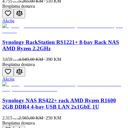
4.755
5.265,00 KM
−
510
KM
00
KM
Besplatna dostava
Akcija
Synology RackStation RS1221+ 8-bay Rack NAS
AMD Ryzen 2.2GHz
3.659
4.049,00 KM
−
390
KM
00
KM
Besplatna dostava
Akcija
Synology NAS RS422+ rack AMD Ryzen R1600
2GB DDR4 4-bay USB LAN 2x1GbE 1U
2.315
2.565,00 KM
−
250
KM
00
KM
Besplatna dostava