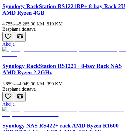
Synology RackStation RS1221RP+ 8-bay Rack 2U
AMD Ryzen 4GB
4.755
5.265,00 KM
−
510
KM
00
KM
Besplatna dostava
Akcija
Synology RackStation RS1221+ 8-bay Rack NAS
AMD Ryzen 2.2GHz
3.659
4.049,00 KM
−
390
KM
00
KM
Besplatna dostava
Akcija
Synology NAS RS422+ rack AMD Ryzen R1600