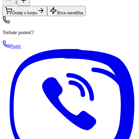
1
Dodaj u korpu
Brza narudžba
Trebate pomoć?
Poziv