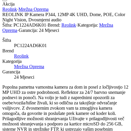
Akcija
Reolink
·
Mrežna Oprema
REOLINK IP Kamera P344, 12MP 4K UHD, Dome, POE, Color
Night Vision, Dvosmjerni audio
Šifra:
PC1224AD6K01
·
Brend:
Reolink
·
Kategorija:
Mrežna
Oprema
·
Garancija:
24 Mjeseci
Šifra
PC1224AD6K01
Brend
Reolink
Kategorija
Mrežna Oprema
Garancija
24 Mjeseci
Popolna pametna varnostna kamera za dom in posel z ločljivostjo 12
MP UHD za ostre podrobnosti. Reflektor za 24/7 barvno snemanje
podnevi in ponoči. Na voljo je tudi z naprednimi opozorili za
osebe/vozila/hišne živali, ki so odlična za takojšnje odvračanje
vsiljivcev. Z dvosmernim zvokom vam ta zmogljiva kamera
omogoča, da govorite in poslušate prek kamere od koder koli.
Prilagodljive možnosti shranjevanja Uživajte v prilagodljivosti več
možnosti shranjevanja s podporo za kartice microSD do 256 GB,
sisteme NVR in strežnike FTP, ki ustrezajo vašim posebnim