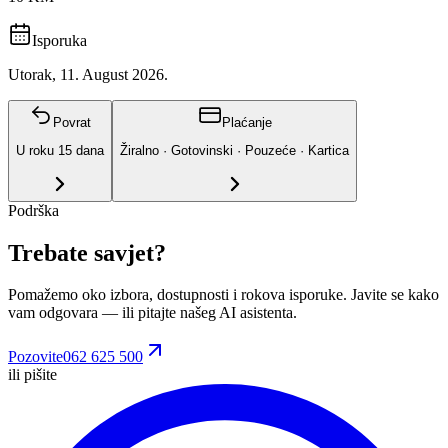
Isporuka
Utorak, 11. August 2026.
Povrat
Plaćanje
U roku
15
dana
Žiralno · Gotovinski · Pouzeće · Kartica
Podrška
Trebate savjet?
Pomažemo oko izbora, dostupnosti i rokova isporuke. Javite se kako
vam odgovara
— ili pitajte našeg AI asistenta.
Pozovite
062 625 500
ili pišite