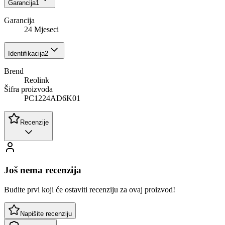
Garancija
1
Garancija
24 Mjeseci
Identifikacija
2
Brend
Reolink
Šifra proizvoda
PC1224AD6K01
Recenzije
Još nema recenzija
Budite prvi koji će ostaviti recenziju za ovaj proizvod!
Napišite recenziju