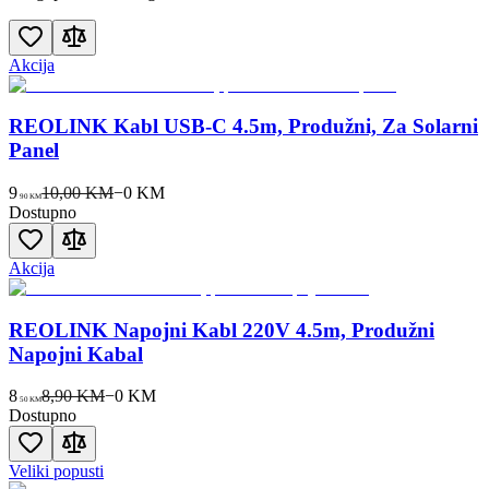
Akcija
REOLINK Kabl USB-C 4.5m, Produžni, Za Solarni
Panel
9
10,00 KM
−
0
KM
90
KM
Dostupno
Akcija
REOLINK Napojni Kabl 220V 4.5m, Produžni
Napojni Kabal
8
8,90 KM
−
0
KM
50
KM
Dostupno
Veliki popusti