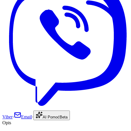
Viber
·
Email
·
AI Pomoć
Beta
Opis