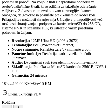
podnevi in ponoči. Na voljo je tudi z naprednimi opozorili za
osebe/vozila/hišne živali, ki so odlična za takojšnje odvračanje
vsiljivcev. Z dvosmernim zvokom vam ta zmogljiva kamera
omogoča, da govorite in poslušate prek kamere od koder koli.
Prilagodljive možnosti shranjevanja Uživajte v prilagodljivosti več
možnosti shranjevanja s podporo za kartice microSD do 256 GB,
sisteme NVR in strežnike FTP, ki ustrezajo vašim posebnim
potrebam in željam.
Rezolucija:
12MP Ultra HD (4096 x 3072)
Tehnologija:
PoE (Power over Ethernet)
Noćno snimanje:
Reflektor za 24/7 snimanje u boji
Pametne funkcije:
Detekcija osoba, vozila i kućnih
ljubimaca
Audio:
Dvosmjerni zvuk (ugrađeni mikrofon i zvučnik)
Skladištenje:
Podrška za MicroSD kartice do 256GB, NVR i
FTP
Garancija:
24 mjeseca
180
195,00 KM
−
8
%
−
15
KM
00
KM
Cijena uključuje PDV
Količina