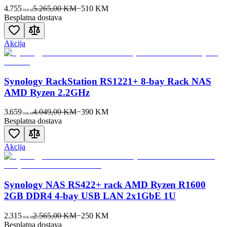
4.755
5.265,00 KM
−
510
KM
00
KM
Besplatna dostava
Akcija
Synology RackStation RS1221+ 8-bay Rack NAS
AMD Ryzen 2.2GHz
3.659
4.049,00 KM
−
390
KM
00
KM
Besplatna dostava
Akcija
Synology NAS RS422+ rack AMD Ryzen R1600
2GB DDR4 4-bay USB LAN 2x1GbE 1U
2.315
2.565,00 KM
−
250
KM
00
KM
Besplatna dostava