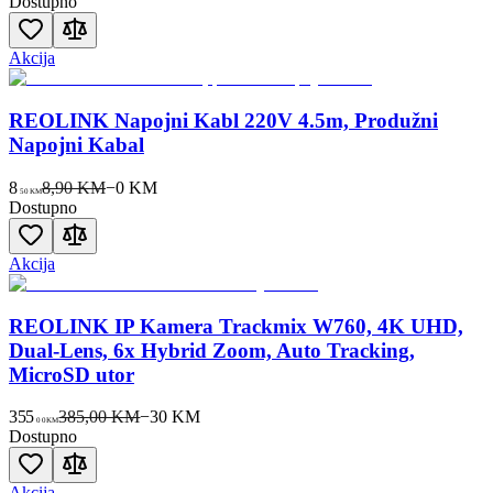
Dostupno
Akcija
REOLINK Napojni Kabl 220V 4.5m, Produžni
Napojni Kabal
8
8,90 KM
−
0
KM
50
KM
Dostupno
Akcija
REOLINK IP Kamera Trackmix W760, 4K UHD,
Dual-Lens, 6x Hybrid Zoom, Auto Tracking,
MicroSD utor
355
385,00 KM
−
30
KM
00
KM
Dostupno
Akcija