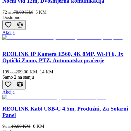
Noćni vid 12m, Dvosmjerna komunikacija
72
78,00 KM
−
5
KM
90
KM
Dostupno
Akcija
REOLINK IP Kamera E560, 4K 8MP, Wi-Fi 6, 3x
Optički Zoom, PTZ, Automatsko praćenje
195
209,00 KM
−
14
KM
00
KM
Samo 2 na stanju
Akcija
REOLINK Kabl USB-C 4.5m, Produžni, Za Solarni
Panel
9
10,00 KM
−
0
KM
90
KM