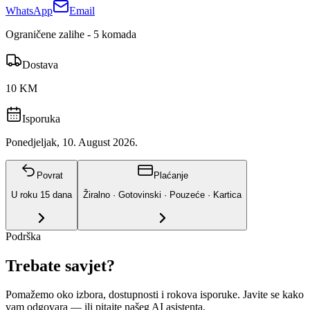
WhatsApp
Email
Ograničene zalihe - 5 komada
Dostava
10 KM
Isporuka
Ponedjeljak, 10. August 2026.
Povrat
Plaćanje
U roku
15
dana
Žiralno · Gotovinski · Pouzeće · Kartica
Podrška
Trebate savjet?
Pomažemo oko izbora, dostupnosti i rokova isporuke. Javite se kako
vam odgovara
— ili pitajte našeg AI asistenta.