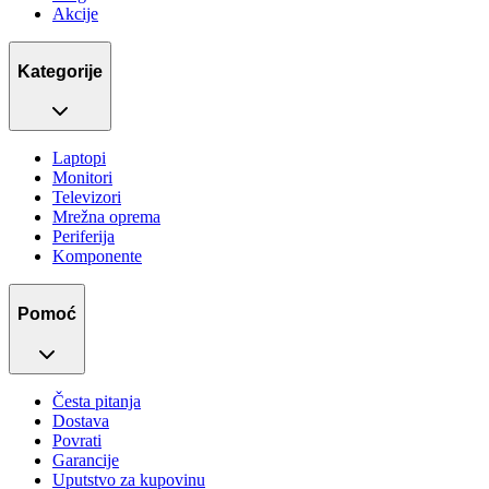
Akcije
Kategorije
Laptopi
Monitori
Televizori
Mrežna oprema
Periferija
Komponente
Pomoć
Česta pitanja
Dostava
Povrati
Garancije
Uputstvo za kupovinu