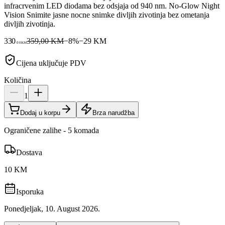
infracrvenim LED diodama bez odsjaja od 940 nm. No-Glow Night
Vision Snimite jasne nocne snimke divljih zivotinja bez ometanja
divljih zivotinja.
330
359,00 KM
−
8
%
−
29
KM
00
KM
Cijena uključuje PDV
Količina
1
Dodaj u korpu
Brza narudžba
Ograničene zalihe - 5 komada
Dostava
10 KM
Isporuka
Ponedjeljak, 10. August 2026.