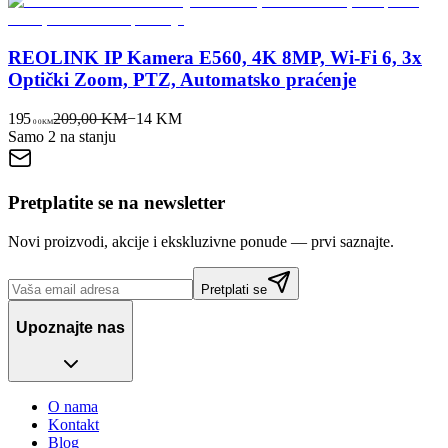
REOLINK IP Kamera E560, 4K 8MP, Wi-Fi 6, 3x
Optički Zoom, PTZ, Automatsko praćenje
195
209,00 KM
−
14
KM
00
KM
Samo 2 na stanju
Pretplatite se na newsletter
Novi proizvodi, akcije i ekskluzivne ponude — prvi saznajte.
Pretplati se
Upoznajte nas
O nama
Kontakt
Blog