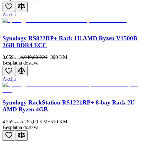
Akcija
Synology RS822RP+ Rack 1U AMD Ryzen V1500B
2GB DDR4 ECC
3.659
4.049,00 KM
−
390
KM
00
KM
Besplatna dostava
Akcija
Synology RackStation RS1221RP+ 8-bay Rack 2U
AMD Ryzen 4GB
4.755
5.265,00 KM
−
510
KM
00
KM
Besplatna dostava