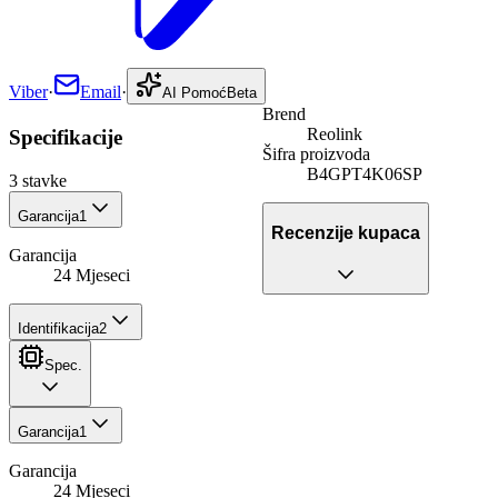
Viber
·
Email
·
AI Pomoć
Beta
Brend
Reolink
Specifikacije
Šifra proizvoda
B4GPT4K06SP
3
stavke
Garancija
1
Recenzije kupaca
Garancija
24 Mjeseci
Identifikacija
2
Spec.
Garancija
1
Garancija
24 Mjeseci