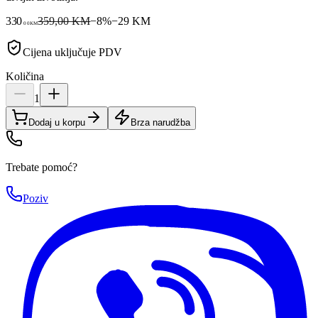
330
359,00 KM
−
8
%
−
29
KM
00
KM
Cijena uključuje PDV
Količina
1
Dodaj u korpu
Brza narudžba
Trebate pomoć?
Poziv