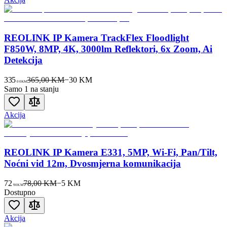
REOLINK IP Kamera TrackFlex Floodlight
F850W, 8MP, 4K, 3000lm Reflektori, 6x Zoom, Ai
Detekcija
335
365,00 KM
−
30
KM
00
KM
Samo 1 na stanju
Akcija
REOLINK IP Kamera E331, 5MP, Wi-Fi, Pan/Tilt,
Noćni vid 12m, Dvosmjerna komunikacija
72
78,00 KM
−
5
KM
90
KM
Dostupno
Akcija