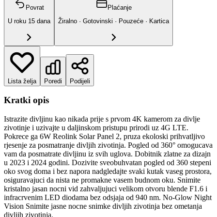
Povrat
Plaćanje
U roku
15
dana
Žiralno · Gotovinski · Pouzeće · Kartica
Lista želja
Poredi
Podijeli
Kratki opis
Istrazite divljinu kao nikada prije s prvom 4K kamerom za divlje
zivotinje i uzivajte u daljinskom pristupu prirodi uz 4G LTE.
Pokrece ga 6W Reolink Solar Panel 2, pruza ekoloski prihvatljivo
rjesenje za posmatranje divljih zivotinja. Pogled od 360° omogucava
vam da posmatrate divljinu iz svih uglova. Dobitnik zlatne za dizajn
u 2023 i 2024 godini. Dozivite sveobuhvatan pogled od 360 stepeni
oko svog doma i bez napora nadgledajte svaki kutak vaseg prostora,
osiguravajuci da nista ne promakne vasem budnom oku. Snimite
kristalno jasan nocni vid zahvaljujuci velikom otvoru blende F1.6 i
infracrvenim LED diodama bez odsjaja od 940 nm. No-Glow Night
Vision Snimite jasne nocne snimke divljih zivotinja bez ometanja
divljih zivotinja.