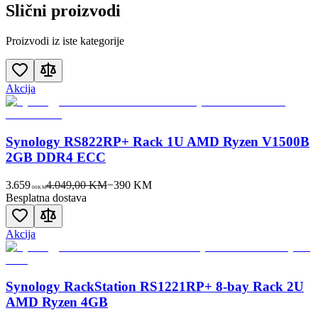
Slični proizvodi
Proizvodi iz iste kategorije
Akcija
Synology RS822RP+ Rack 1U AMD Ryzen V1500B
2GB DDR4 ECC
3.659
4.049,00 KM
−
390
KM
00
KM
Besplatna dostava
Akcija
Synology RackStation RS1221RP+ 8-bay Rack 2U
AMD Ryzen 4GB