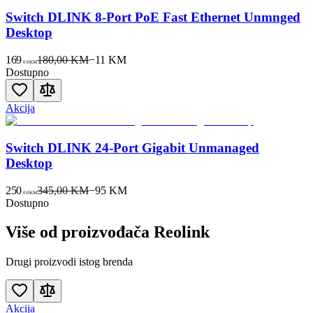
Switch DLINK 8-Port PoE Fast Ethernet Unmnged
Desktop
169
180,00 KM
−
11
KM
00
KM
Dostupno
Akcija
Switch DLINK 24-Port Gigabit Unmanaged
Desktop
250
345,00 KM
−
95
KM
00
KM
Dostupno
Više od proizvođača
Reolink
Drugi proizvodi istog brenda
Akcija