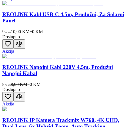
REOLINK Kabl USB-C 4.5m, Produžni, Za Solarni
Panel
9
10,00 KM
−
0
KM
90
KM
Dostupno
Akcija
REOLINK Napojni Kabl 220V 4.5m, Produžni
Napojni Kabal
8
8,90 KM
−
0
KM
50
KM
Dostupno
Akcija
REOLINK IP Kamera Trackmix W760, 4K UHD,
Dual-Lens, 6x Hybrid Zoom, Auto Tracking,