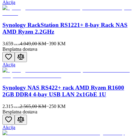
Akcija
Synology RackStation RS1221+ 8-bay Rack NAS
AMD Ryzen 2.2GHz
3.659
4.049,00 KM
−
390
KM
00
KM
Besplatna dostava
Akcija
Synology NAS RS422+ rack AMD Ryzen R1600
2GB DDR4 4-bay USB LAN 2x1GbE 1U
2.315
2.565,00 KM
−
250
KM
00
KM
Besplatna dostava
Akcija