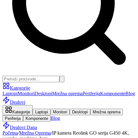
Kategorije
Laptopi
Monitori
Desktopi
Mrežna oprema
Periferija
Komponente
Blog
Dealovi
Kategorije
Laptopi
Monitori
Desktopi
Mrežna oprema
Blog
Periferija
Komponente
Dealovi Dana
Početna
/
Mrežna Oprema
/
IP kamera Reolink GO serija G450 4K,