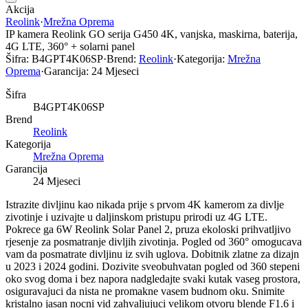
Akcija
Reolink
·
Mrežna Oprema
IP kamera Reolink GO serija G450 4K, vanjska, maskirna, baterija,
4G LTE, 360° + solarni panel
Šifra:
B4GPT4K06SP
·
Brend:
Reolink
·
Kategorija:
Mrežna
Oprema
·
Garancija:
24 Mjeseci
Šifra
B4GPT4K06SP
Brend
Reolink
Kategorija
Mrežna Oprema
Garancija
24 Mjeseci
Istrazite divljinu kao nikada prije s prvom 4K kamerom za divlje
zivotinje i uzivajte u daljinskom pristupu prirodi uz 4G LTE.
Pokrece ga 6W Reolink Solar Panel 2, pruza ekoloski prihvatljivo
rjesenje za posmatranje divljih zivotinja. Pogled od 360° omogucava
vam da posmatrate divljinu iz svih uglova. Dobitnik zlatne za dizajn
u 2023 i 2024 godini. Dozivite sveobuhvatan pogled od 360 stepeni
oko svog doma i bez napora nadgledajte svaki kutak vaseg prostora,
osiguravajuci da nista ne promakne vasem budnom oku. Snimite
kristalno jasan nocni vid zahvaljujuci velikom otvoru blende F1.6 i