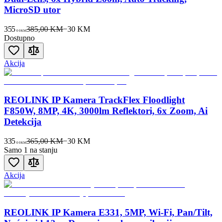
MicroSD utor
355
385,00 KM
−
30
KM
00
KM
Dostupno
Akcija
REOLINK IP Kamera TrackFlex Floodlight
F850W, 8MP, 4K, 3000lm Reflektori, 6x Zoom, Ai
Detekcija
335
365,00 KM
−
30
KM
00
KM
Samo 1 na stanju
Akcija
REOLINK IP Kamera E331, 5MP, Wi-Fi, Pan/Tilt,