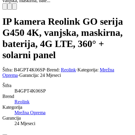
vanjska, maskirna, bate...
IP kamera Reolink GO serija
G450 4K, vanjska, maskirna,
baterija, 4G LTE, 360° +
solarni panel
Šifra:
B4GPT4K06SP
·
Brend:
Reolink
·
Kategorija:
Mrežna
Oprema
·
Garancija:
24 Mjeseci
Šifra
B4GPT4K06SP
Brend
Reolink
Kategorija
Mrežna Oprema
Garancija
24 Mjeseci