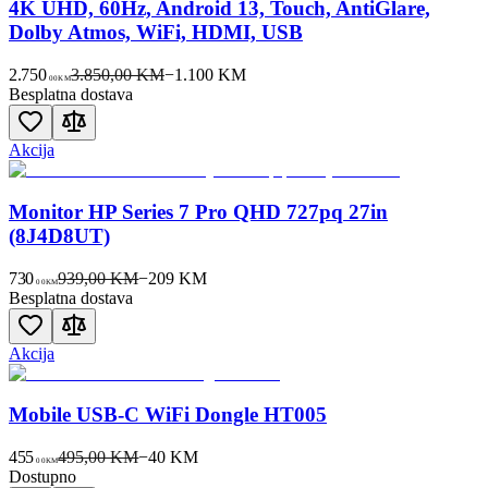
4K UHD, 60Hz, Android 13, Touch, AntiGlare,
Dolby Atmos, WiFi, HDMI, USB
2.750
3.850,00 KM
−
1.100
KM
00
KM
Besplatna dostava
Akcija
Monitor HP Series 7 Pro QHD 727pq 27in
(8J4D8UT)
730
939,00 KM
−
209
KM
00
KM
Besplatna dostava
Akcija
Mobile USB-C WiFi Dongle HT005
455
495,00 KM
−
40
KM
00
KM
Dostupno