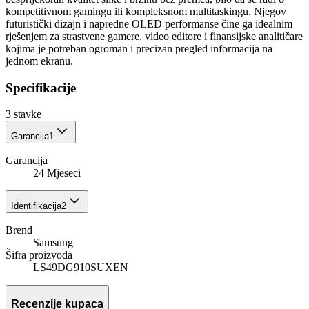
kompetitivnom gamingu ili kompleksnom multitaskingu. Njegov
futuristički dizajn i napredne OLED performanse čine ga idealnim
rješenjem za strastvene gamere, video editore i finansijske analitičare
kojima je potreban ogroman i precizan pregled informacija na
jednom ekranu.
Specifikacije
3
stavke
Garancija
1
Garancija
24 Mjeseci
Identifikacija
2
Brend
Samsung
Šifra proizvoda
LS49DG910SUXEN
Recenzije kupaca