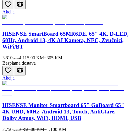
Akcija
HISENSE SmartBoard 65MR6DE. 65" 4K, D-LED,
60Hz, Android 13, 4K AI Kamera, NFC, Zvučnici,
WiFi/BT
3.810
4.115,00 KM
−
305
KM
00
KM
Besplatna dostava
Akcija
HISENSE Monitor Smartboard 65" GoBoard 65"
4K UHD, 60Hz, Android 13, Touch, AntiGlare,
Dolby Atmos, WiFi, HDMI, USB
2.750
3.850,00 KM
−
1.100
KM
00
KM