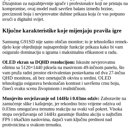
Dizajniran za najzahtjevnije igrače i profesionalce koji ne pristaju na
kompromise, ovaj model nudi savršen balans između brzine,
preciznosti boja i nevjerovatne dubine prikaza koja će vas potpuno
uvući u digitalni svijet.
Ključne karakteristike koje mijenjaju pravila igre
Samsung G91SD nije samo običan monitor; to je tehnološko remek-
djelo koje objedinjuje najnaprednije funkcije prikaza kako bi vam
osiguralo dominaciju u igrama i maksimalnu efikasnost u radu.
OLED ekran sa DQHD rezolucijom:
Iskusite nevjerovatnu
oštrinu sa 5120×1440 piksela na masivnom 49-inčnom panelu, što
vam pruža radni prostor ekvivalentan postavkama od dva 27-inčna
QHD monitora, ali bez ometajućih okvira u sredini. OLED
tehnologija osigurava beskonačan kontrast i savršenu crnu boju,
čineći svaku scenu živopisnom i realističnom.
Munjevito osvježavanje od 144Hz i 0.03ms odziv:
Zaboravite na
zamućenje slike i kašnjenje, jer rekordno brzo vrijeme odziva od
0.03ms omogućava trenutnu reakciju na svaki vaš pokret. Visoka
stopa osvježavanja od 144Hz garantuje fluidnu akciju u najbržim
FPS i trkačkim naslovima, dajući vam ključnu prednost nad
protivnicima u svakom trenutku.