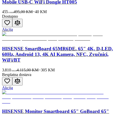
Mobile USB-C WiFi Dongle HT005
455
495,00 KM
−
40
KM
00
KM
Dostupno
Akcija
HISENSE SmartBoard 65MR6DE. 65" 4K, D-LED,
60Hz, Android 13, 4K AI Kamera, NFC, Zvučnici,
WiFi/BT
3.810
4.115,00 KM
−
305
KM
00
KM
Besplatna dostava
Akcija
HISENSE Monitor Smartboard 65" GoBoard 65"