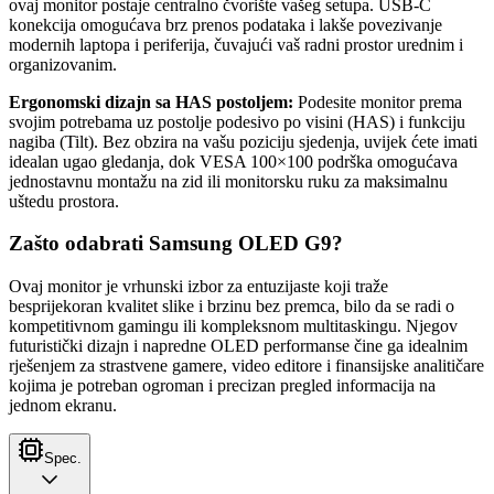
ovaj monitor postaje centralno čvorište vašeg setupa. USB-C
konekcija omogućava brz prenos podataka i lakše povezivanje
modernih laptopa i periferija, čuvajući vaš radni prostor urednim i
organizovanim.
Ergonomski dizajn sa HAS postoljem:
Podesite monitor prema
svojim potrebama uz postolje podesivo po visini (HAS) i funkciju
nagiba (Tilt). Bez obzira na vašu poziciju sjedenja, uvijek ćete imati
idealan ugao gledanja, dok VESA 100×100 podrška omogućava
jednostavnu montažu na zid ili monitorsku ruku za maksimalnu
uštedu prostora.
Zašto odabrati Samsung OLED G9?
Ovaj monitor je vrhunski izbor za entuzijaste koji traže
besprijekoran kvalitet slike i brzinu bez premca, bilo da se radi o
kompetitivnom gamingu ili kompleksnom multitaskingu. Njegov
futuristički dizajn i napredne OLED performanse čine ga idealnim
rješenjem za strastvene gamere, video editore i finansijske analitičare
kojima je potreban ogroman i precizan pregled informacija na
jednom ekranu.
Spec.