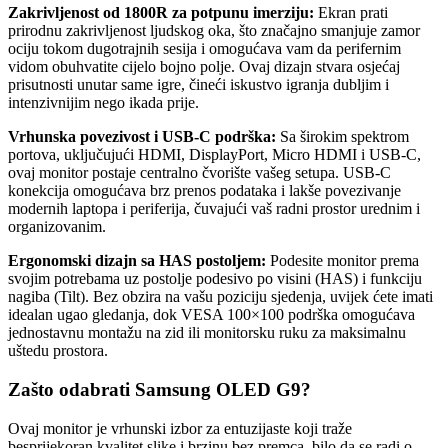
Zakrivljenost od 1800R za potpunu imerziju:
Ekran prati
prirodnu zakrivljenost ljudskog oka, što značajno smanjuje zamor
ociju tokom dugotrajnih sesija i omogućava vam da perifernim
vidom obuhvatite cijelo bojno polje. Ovaj dizajn stvara osjećaj
prisutnosti unutar same igre, čineći iskustvo igranja dubljim i
intenzivnijim nego ikada prije.
Vrhunska povezivost i USB-C podrška:
Sa širokim spektrom
portova, uključujući HDMI, DisplayPort, Micro HDMI i USB-C,
ovaj monitor postaje centralno čvorište vašeg setupa. USB-C
konekcija omogućava brz prenos podataka i lakše povezivanje
modernih laptopa i periferija, čuvajući vaš radni prostor urednim i
organizovanim.
Ergonomski dizajn sa HAS postoljem:
Podesite monitor prema
svojim potrebama uz postolje podesivo po visini (HAS) i funkciju
nagiba (Tilt). Bez obzira na vašu poziciju sjedenja, uvijek ćete imati
idealan ugao gledanja, dok VESA 100×100 podrška omogućava
jednostavnu montažu na zid ili monitorsku ruku za maksimalnu
uštedu prostora.
Zašto odabrati Samsung OLED G9?
Ovaj monitor je vrhunski izbor za entuzijaste koji traže
besprijekoran kvalitet slike i brzinu bez premca, bilo da se radi o