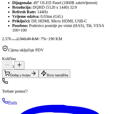
Dijagonala:
49” OLED Panel (1800R zakrivljenost)
Rezolucija:
DQHD (5120 x 1440) 32:9
Refresh Rate:
144Hz
Vrijeme odziva:
0.03ms (GtG)
Priključci:
DP, HDMI, Micro HDMI, USB-C
Posebno:
Podesivo postolje po visini (HAS), Tilt, VESA
100×100
2.370
2.560,00 KM
−
7
%
−
190
KM
00
KM
Cijena uključuje PDV
Količina
1
Dodaj u korpu
Brza narudžba
Trebate pomoć?
Poziv