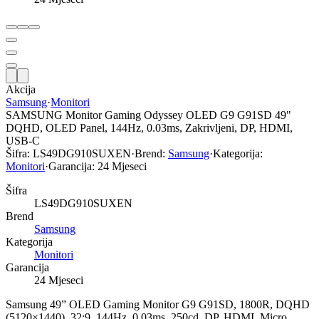
Akcija
Samsung
·
Monitori
SAMSUNG Monitor Gaming Odyssey OLED G9 G91SD 49"
DQHD, OLED Panel, 144Hz, 0.03ms, Zakrivljeni, DP, HDMI,
USB-C
Šifra:
LS49DG910SUXEN
·
Brend:
Samsung
·
Kategorija:
Monitori
·
Garancija:
24 Mjeseci
Šifra
LS49DG910SUXEN
Brend
Samsung
Kategorija
Monitori
Garancija
24 Mjeseci
Samsung 49” OLED Gaming Monitor G9 G91SD, 1800R, DQHD
(5120×1440), 32:9, 144Hz, 0.03ms, 250cd, DP, HDMI, Micro