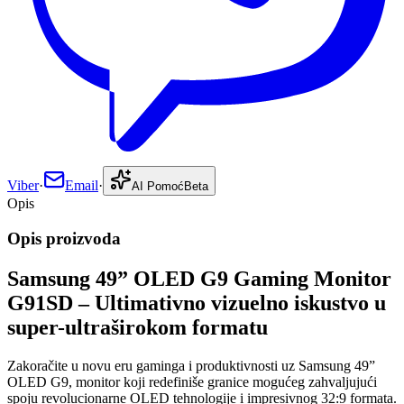
Viber
·
Email
·
AI Pomoć
Beta
Opis
Opis proizvoda
Samsung 49” OLED G9 Gaming Monitor
G91SD – Ultimativno vizuelno iskustvo u
super-ultraširokom formatu
Zakoračite u novu eru gaminga i produktivnosti uz Samsung 49”
OLED G9, monitor koji redefiniše granice mogućeg zahvaljujući
spoju revolucionarne OLED tehnologije i impresivnog 32:9 formata.