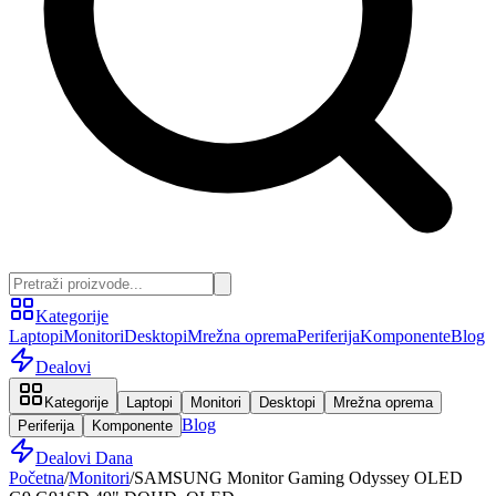
Kategorije
Laptopi
Monitori
Desktopi
Mrežna oprema
Periferija
Komponente
Blog
Dealovi
Kategorije
Laptopi
Monitori
Desktopi
Mrežna oprema
Blog
Periferija
Komponente
Dealovi Dana
Početna
/
Monitori
/
SAMSUNG Monitor Gaming Odyssey OLED