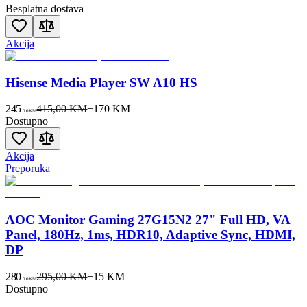
Besplatna dostava
Akcija
Hisense Media Player SW A10 HS
245
415,00 KM
−
170
KM
00
KM
Dostupno
Akcija
Preporuka
AOC Monitor Gaming 27G15N2 27" Full HD, VA
Panel, 180Hz, 1ms, HDR10, Adaptive Sync, HDMI,
DP
280
295,00 KM
−
15
KM
00
KM
Dostupno