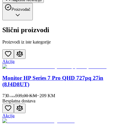
Proizvođač
Slični proizvodi
Proizvodi iz iste kategorije
Akcija
Monitor HP Series 7 Pro QHD 727pq 27in
(8J4D8UT)
730
939,00 KM
−
209
KM
00
KM
Besplatna dostava
Akcija