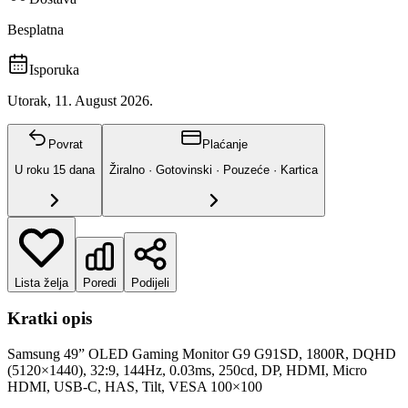
Besplatna
Isporuka
Utorak, 11. August 2026.
Povrat
Plaćanje
U roku
15
dana
Žiralno · Gotovinski · Pouzeće · Kartica
Lista želja
Poredi
Podijeli
Kratki opis
Samsung 49” OLED Gaming Monitor G9 G91SD, 1800R, DQHD
(5120×1440), 32:9, 144Hz, 0.03ms, 250cd, DP, HDMI, Micro
HDMI, USB-C, HAS, Tilt, VESA 100×100