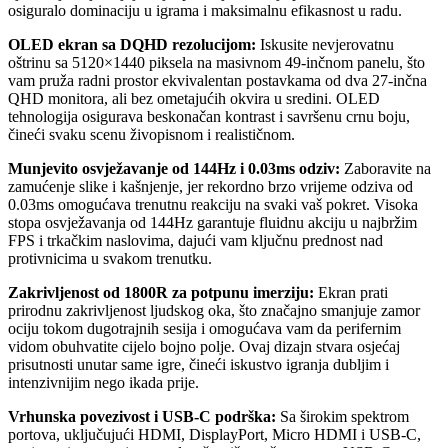
osiguralo dominaciju u igrama i maksimalnu efikasnost u radu.
OLED ekran sa DQHD rezolucijom:
Iskusite nevjerovatnu
oštrinu sa 5120×1440 piksela na masivnom 49-inčnom panelu, što
vam pruža radni prostor ekvivalentan postavkama od dva 27-inčna
QHD monitora, ali bez ometajućih okvira u sredini. OLED
tehnologija osigurava beskonačan kontrast i savršenu crnu boju,
čineći svaku scenu živopisnom i realističnom.
Munjevito osvježavanje od 144Hz i 0.03ms odziv:
Zaboravite na
zamućenje slike i kašnjenje, jer rekordno brzo vrijeme odziva od
0.03ms omogućava trenutnu reakciju na svaki vaš pokret. Visoka
stopa osvježavanja od 144Hz garantuje fluidnu akciju u najbržim
FPS i trkačkim naslovima, dajući vam ključnu prednost nad
protivnicima u svakom trenutku.
Zakrivljenost od 1800R za potpunu imerziju:
Ekran prati
prirodnu zakrivljenost ljudskog oka, što značajno smanjuje zamor
ociju tokom dugotrajnih sesija i omogućava vam da perifernim
vidom obuhvatite cijelo bojno polje. Ovaj dizajn stvara osjećaj
prisutnosti unutar same igre, čineći iskustvo igranja dubljim i
intenzivnijim nego ikada prije.
Vrhunska povezivost i USB-C podrška:
Sa širokim spektrom
portova, uključujući HDMI, DisplayPort, Micro HDMI i USB-C,