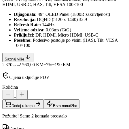
HDMI, USB-C, HAS, Tilt, VESA 100×100
Dijagonala:
49” OLED Panel (1800R zakrivljenost)
Rezolucija:
DQHD (5120 x 1440) 32:9
Refresh Rate:
144Hz
Vrijeme odziva:
0.03ms (GtG)
Priključci:
DP, HDMI, Micro HDMI, USB-C
Posebno:
Podesivo postolje po visini (HAS), Tilt, VESA
100×100
Saznaj više
2.370
2.560,00 KM
−
7
%
−
190
KM
00
KM
Cijena uključuje PDV
Količina
1
Dodaj u korpu
Brza narudžba
Požurite! Samo 2 komada preostalo
Dostava