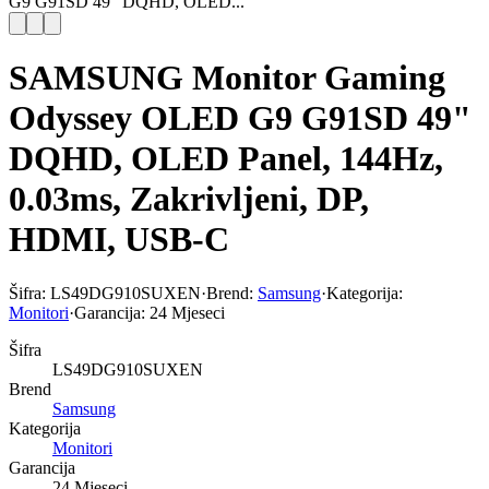
G9 G91SD 49" DQHD, OLED...
SAMSUNG Monitor Gaming
Odyssey OLED G9 G91SD 49"
DQHD, OLED Panel, 144Hz,
0.03ms, Zakrivljeni, DP,
HDMI, USB-C
Šifra:
LS49DG910SUXEN
·
Brend:
Samsung
·
Kategorija:
Monitori
·
Garancija:
24 Mjeseci
Šifra
LS49DG910SUXEN
Brend
Samsung
Kategorija
Monitori
Garancija
24 Mjeseci