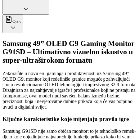
Opis
Samsung 49” OLED G9 Gaming Monitor
G91SD – Ultimativno vizuelno iskustvo u
super-ultraširokom formatu
Zakoračite u novu eru gaminga i produktivnosti uz Samsung 49”
OLED G9, monitor koji redefiniše granice mogućeg zahvaljujući
spoju revolucionarne OLED tehnologije i impresivnog 32:9 formata.
Dizajniran za najzahtjevnije igrače i profesionalce koji ne pristaju na
kompromise, ovaj model nudi savršen balans između brzine,
preciznosti boja i nevjerovatne dubine prikaza koja će vas potpuno
uvući u digitalni svijet.
Ključne karakteristike koje mijenjaju pravila igre
Samsung G91SD nije samo običan monitor; to je tehnološko remek-
djelo koje objedinjuje najnaprednije funkcije prikaza kako bi vam