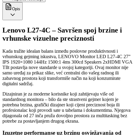
Opis
Lenovo L27-4C – Savršen spoj brzine i
vrhunske vizuelne preciznosti
Kada tražite idealan balans između poslovne produktivnosti i
vrhunskog gejming iskustva, LENOVO Monitor LED L27-4C 27”
IPS 1920×1080 144Hz 1500:1 4ms 300cd Speakers 2xHDMI VGA
TIlt postavlja nove standarde u svojoj kategoriji. Ovaj monitor nije
samo uređaj za prikaz slike, već centralni dio vašeg radnog ili
zabavnog prostora koji transformiše način na koji konzumirate
digitalni sadržaj.
Dizajniran je za moderne korisnike koji zahtijevaju više od
standardnog monitora – bilo da ste strastveni gejmer kojem je
potrebna brzina, grafički dizajner koji cijeni preciznost boja ili
profesionalac koji provodi sate u tabelama i dokumentima. Njegova
dijagonala od 27 inča pruža dovoljno prostora za multitasking bez
potrebe za postavljanjem drugog ekrana.
Izuzetne performanse uz brzinu osvježavanja od