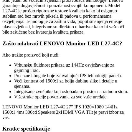
Kao jedan od vodećih svjetskih proizvođača tehnologije, Lenovo
garantuje dugovječnost i pouzdanost svojih komponenti. Model
L27-4C je prošao rigorozne testove kvaliteta kako bi osigurao
stabilan rad bez mrtvih piksela ili padova u performansama
osvjetljenja. Tehnologije za zaštitu vida, poput smanjenja emisije
plave svjetlosti, integrisane su direktno u hardver kako bi vaše oči
bile zaštićene bez kvarenja kvaliteta prikaza.
Zašto odabrati LENOVO Monitor LED L27-4C?
Ako tražite proizvod koji nudi:
Vrhunsku fluidnost prikaza uz 144Hz osvježavanje za
gejming i rad.
Precizne i bogate boje zahvaljujući IPS tehnologiji panela.
Veći kontrast od 1500:1 za bolju dubinu slike i detalje u
sjenama.
Integrisane zvučnike koji oslobađaju prostor na radnom stolu.
Višestruke opcije povezivanja za sve vaše uređaje.
LENOVO Monitor LED L27-4C 27” IPS 1920×1080 144Hz
1500:1 4ms 300cd Speakers 2xHDMI VGA TIlt je pravi izbor za
vas.
Kratke specifikacije