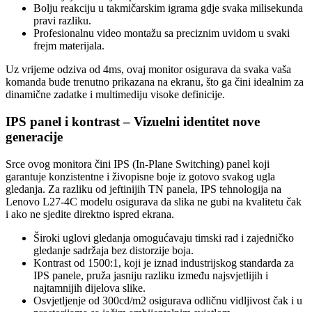
Bolju reakciju u takmičarskim igrama gdje svaka milisekunda
pravi razliku.
Profesionalnu video montažu sa preciznim uvidom u svaki
frejm materijala.
Uz vrijeme odziva od 4ms, ovaj monitor osigurava da svaka vaša
komanda bude trenutno prikazana na ekranu, što ga čini idealnim za
dinamične zadatke i multimediju visoke definicije.
IPS panel i kontrast – Vizuelni identitet nove
generacije
Srce ovog monitora čini IPS (In-Plane Switching) panel koji
garantuje konzistentne i živopisne boje iz gotovo svakog ugla
gledanja. Za razliku od jeftinijih TN panela, IPS tehnologija na
Lenovo L27-4C modelu osigurava da slika ne gubi na kvalitetu čak
i ako ne sjedite direktno ispred ekrana.
Široki uglovi gledanja omogućavaju timski rad i zajedničko
gledanje sadržaja bez distorzije boja.
Kontrast od 1500:1, koji je iznad industrijskog standarda za
IPS panele, pruža jasniju razliku između najsvjetlijih i
najtamnijih dijelova slike.
Osvjetljenje od 300cd/m2 osigurava odličnu vidljivost čak i u