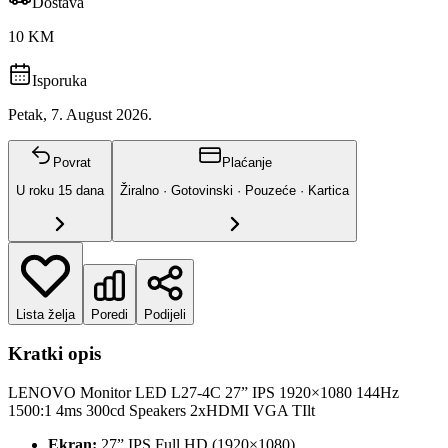
Dostava
10 KM
Isporuka
Petak, 7. August 2026.
Povrat
Plaćanje
U roku
15
dana
Žiralno · Gotovinski · Pouzeće · Kartica
Lista želja
Poredi
Podijeli
Kratki opis
LENOVO Monitor LED L27-4C 27” IPS 1920×1080 144Hz
1500:1 4ms 300cd Speakers 2xHDMI VGA TIlt
Ekran:
27” IPS Full HD (1920×1080)