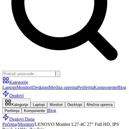
Kategorije
Laptopi
Monitori
Desktopi
Mrežna oprema
Periferija
Komponente
Blog
Dealovi
Kategorije
Laptopi
Monitori
Desktopi
Mrežna oprema
Blog
Periferija
Komponente
Dealovi Dana
Početna
/
Monitori
/
LENOVO Monitor L27-4C 27" Full HD, IPS