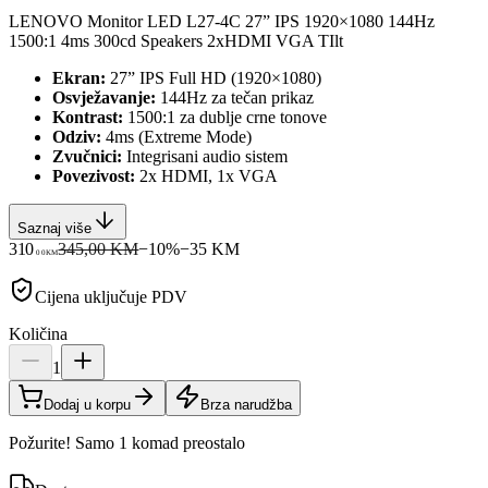
LENOVO Monitor LED L27-4C 27” IPS 1920×1080 144Hz
1500:1 4ms 300cd Speakers 2xHDMI VGA TIlt
Ekran:
27” IPS Full HD (1920×1080)
Osvježavanje:
144Hz za tečan prikaz
Kontrast:
1500:1 za dublje crne tonove
Odziv:
4ms (Extreme Mode)
Zvučnici:
Integrisani audio sistem
Povezivost:
2x HDMI, 1x VGA
Saznaj više
310
345,00 KM
−
10
%
−
35
KM
00
KM
Cijena uključuje PDV
Količina
1
Dodaj u korpu
Brza narudžba
Požurite! Samo 1 komad preostalo