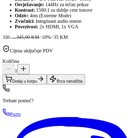
Osvježavanje:
144Hz za tečan prikaz
Kontrast:
1500:1 za dublje crne tonove
Odziv:
4ms (Extreme Mode)
Zvučnici:
Integrisani audio sistem
Povezivost:
2x HDMI, 1x VGA
310
345,00 KM
−
10
%
−
35
KM
00
KM
Cijena uključuje PDV
Količina
1
Dodaj u korpu
Brza narudžba
Trebate pomoć?
Poziv