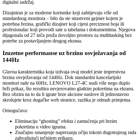
digitalni sadržaj.
Dizajniran je za moderne korisnike koji zahtijevaju više od
standardnog monitora – bilo da ste strastveni gejmer kojem je
potrebna brzina, grafički dizajner koji cijeni preciznost boja ili
profesionalac koji provodi sate u tabelama i dokumentima. Njegova
dijagonala od 27 inča pruža dovoljno prostora za multitasking bez
potrebe za postavljanjem drugog ekrana.
Izuzetne performanse uz brzinu osvježavanja od
144Hz
Glavna karakteristika koja izdvaja ovaj model jeste impresivna
brzina osvježavanja od 144Hz. Dok standardni kancelarijski
monitori rade na 60Hz, LENOVO L27-4C nudi više nego duplo
brži prikaz, što rezultira nevjerovatno glatkim pokretima na ekranu.
Bez obzira na to da li igrate brze akcione naslove ili jednostavno
skrolujete kroz dugačke web stranice, razlika je odmah primjetna.
Omogućava:
Eliminaciju “ghosting” efekta i zamućenja pri brzim
pokretima u video igrama.
Značajno smanjenje naprezanja očiju tokom dugotrajnog rada
zahvaljujući tečnijem prikazu.