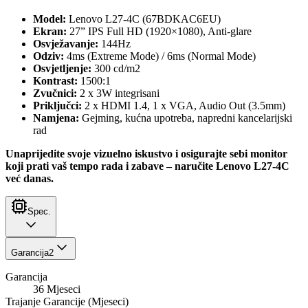
Model:
Lenovo L27-4C (67BDKAC6EU)
Ekran:
27” IPS Full HD (1920×1080), Anti-glare
Osvježavanje:
144Hz
Odziv:
4ms (Extreme Mode) / 6ms (Normal Mode)
Osvjetljenje:
300 cd/m2
Kontrast:
1500:1
Zvučnici:
2 x 3W integrisani
Priključci:
2 x HDMI 1.4, 1 x VGA, Audio Out (3.5mm)
Namjena:
Gejming, kućna upotreba, napredni kancelarijski
rad
Unaprijedite svoje vizuelno iskustvo i osigurajte sebi monitor
koji prati vaš tempo rada i zabave – naručite Lenovo L27-4C
već danas.
Spec.
Garancija
2
Garancija
36 Mjeseci
Trajanje Garancije (Mjeseci)