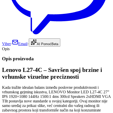
Viber
·
Email
·
AI Pomoć
Beta
Opis
Opis proizvoda
Lenovo L27-4C – Savršen spoj brzine i
vrhunske vizuelne preciznosti
Kada tražite idealan balans između poslovne produktivnosti i
vrhunskog gejming iskustva, LENOVO Monitor LED L27-4C 27”
IPS 1920×1080 144Hz 1500:1 4ms 300cd Speakers 2xHDMI VGA
TIlt postavlja nove standarde u svojoj kategoriji. Ovaj monitor nije
samo uređaj za prikaz slike, već centralni dio vašeg radnog ili
zabavnog prostora koji transformiše način na koji konzumirate