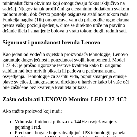
minimalističkim okvirima koji omogućavaju fokus isključivo na
sadržaj. Njegov tanak profil čini ga elegantnim dodatkom svakom
radnom stolu, dok čvrsto postolje osigurava stabilnost tokom rada.
Funkcija nagiba (Tilt) omogućava vam da prilagodite ugao ekrana
prema vašoj poziciji sjedenja, čime se direktno utiče na pravilno
držanje tijela i smanjenje bolova u vratu tokom dugih radnih sati.
Sigurnost i pouzdanost brenda Lenovo
Kao jedan od vodećih svjetskih proizvođača tehnologije, Lenovo
garantuje dugovječnost i pouzdanost svojih komponenti. Model
L27-4C je prošao rigorozne testove kvaliteta kako bi osigurao
stabilan rad bez mrtvih piksela ili padova u performansama
osvjetljenja. Tehnologije za zaštitu vida, poput smanjenja emisije
plave svjetlosti, integrisane su direktno u hardver kako bi vaše oči
bile zaštićene bez kvarenja kvaliteta prikaza.
Zašto odabrati LENOVO Monitor LED L27-4C?
Ako tražite proizvod koji nudi:
Vrhunsku fluidnost prikaza uz 144Hz osvježavanje za
gejming i rad.
Precizne i bogate boje zahvaljujući IPS tehnologiji panela.