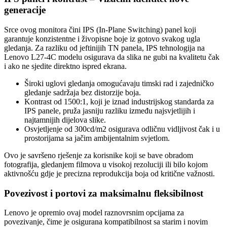
generacije
Srce ovog monitora čini IPS (In-Plane Switching) panel koji
garantuje konzistentne i živopisne boje iz gotovo svakog ugla
gledanja. Za razliku od jeftinijih TN panela, IPS tehnologija na
Lenovo L27-4C modelu osigurava da slika ne gubi na kvalitetu čak
i ako ne sjedite direktno ispred ekrana.
Široki uglovi gledanja omogućavaju timski rad i zajedničko
gledanje sadržaja bez distorzije boja.
Kontrast od 1500:1, koji je iznad industrijskog standarda za
IPS panele, pruža jasniju razliku između najsvjetlijih i
najtamnijih dijelova slike.
Osvjetljenje od 300cd/m2 osigurava odličnu vidljivost čak i u
prostorijama sa jačim ambijentalnim svjetlom.
Ovo je savršeno rješenje za korisnike koji se bave obradom
fotografija, gledanjem filmova u visokoj rezoluciji ili bilo kojom
aktivnošću gdje je precizna reprodukcija boja od kritične važnosti.
Povezivost i portovi za maksimalnu fleksibilnost
Lenovo je opremio ovaj model raznovrsnim opcijama za
povezivanje, čime je osigurana kompatibilnost sa starim i novim