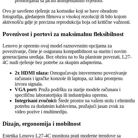
prostorijama sa jačim ambijentalnim svjetlom.
Ovo je savršeno rješenje za korisnike koji se bave obradom
fotografija, gledanjem filmova u visokoj rezoluciji ili bilo kojom
aktivnošću gdje je precizna reprodukcija boja od kritične važnosti.
Povezivost i portovi za maksimalnu fleksibilnost
Lenovo je opremio ovaj model raznovrsnim opcijama za
povezivanje, čime je osigurana kompatibilnost sa starim i novim
generacijama uređaja. Bez obzira na to šta planirate povezati, L27-
4C nudi rješenje bez potrebe za skupim adapterima.
2x HDMI ulaza:
Omogućavaju istovremeno povezivanje
računara i igračke konzole ili laptopa, uz laku promjenu
izvora signala.
VGA port:
Pruža podršku za starije modele računara i
specifičnu laboratorijsku ili industrijsku opremu.
Integrisani zvučnici:
Štede prostor na vašem stolu i eliminišu
potrebu za dodatnim kablovima, pružajući jasan zvuk za
video pozive i multimediju.
Dizajn, ergonomija i mobilnost
Estetika Lenovo L27-4C monitora prati moderne trendove sa