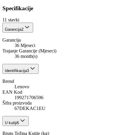
Specifikacije
11
stavki
Garancija
2
Garancija
36 Mjeseci
Trajanje Garancije (Mjeseci)
36 month(s)
Identifikacija
3
Brend
Lenovo
EAN Kod
199271706596
Šifra proizvoda
67DEKAC1EU
U kutiji
6
Bruto Težina Kutije (kg)