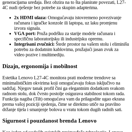
generacijama uređaja. Bez obzira na to šta planirate povezati, L27-
4C nudi rješenje bez potrebe za skupim adapterima.
2x HDMI ulaza:
Omogućavaju istovremeno povezivanje
računara i igračke konzole ili laptopa, uz laku promjenu
izvora signala.
VGA port:
Pruža podršku za starije modele računara i
specifičnu laboratorijsku ili industrijsku opremu.
Integrisani zvučnici:
Štede prostor na vašem stolu i eliminišu
potrebu za dodatnim kablovima, pružajući jasan zvuk za
video pozive i multimediju.
Dizajn, ergonomija i mobilnost
Estetika Lenovo L27-4C monitora prati moderne trendove sa
minimalističkim okvirima koji omogućavaju fokus isključivo na
sadržaj. Njegov tanak profil čini ga elegantnim dodatkom svakom
radnom stolu, dok čvrsto postolje osigurava stabilnost tokom rada.
Funkcija nagiba (Tilt) omogućava vam da prilagodite ugao ekrana
prema vašoj poziciji sjedenja, čime se direktno utiče na pravilno
držanje tijela i smanjenje bolova u vratu tokom dugih radnih sati.
Sigurnost i pouzdanost brenda Lenovo