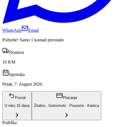
WhatsApp
Email
Požurite! Samo 1 komad preostalo
Dostava
10 KM
Isporuka
Petak, 7. August 2026.
Povrat
Plaćanje
U roku
15
dana
Žiralno · Gotovinski · Pouzeće · Kartica
Podrška