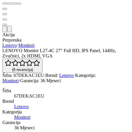
Akcija
Preporuka
Lenovo
·
Monitori
LENOVO Monitor L27-4C 27" Full HD, IPS Panel, 144Hz,
Zvučnici, 2x HDMI, VGA
(
8
recenzija
)
Šifra:
67DEKAC1EU
·
Brend:
Lenovo
·
Kategorija:
Monitori
·
Garancija:
36 Mjeseci
Šifra
67DEKAC1EU
Brend
Lenovo
Kategorija
Monitori
Garancija
36 Mjeseci