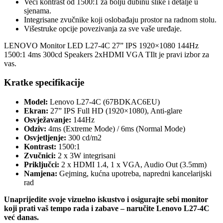
Veći kontrast od 1500:1 za bolju dubinu slike i detalje u
sjenama.
Integrisane zvučnike koji oslobađaju prostor na radnom stolu.
Višestruke opcije povezivanja za sve vaše uređaje.
LENOVO Monitor LED L27-4C 27” IPS 1920×1080 144Hz
1500:1 4ms 300cd Speakers 2xHDMI VGA TIlt je pravi izbor za
vas.
Kratke specifikacije
Model:
Lenovo L27-4C (67BDKAC6EU)
Ekran:
27” IPS Full HD (1920×1080), Anti-glare
Osvježavanje:
144Hz
Odziv:
4ms (Extreme Mode) / 6ms (Normal Mode)
Osvjetljenje:
300 cd/m2
Kontrast:
1500:1
Zvučnici:
2 x 3W integrisani
Priključci:
2 x HDMI 1.4, 1 x VGA, Audio Out (3.5mm)
Namjena:
Gejming, kućna upotreba, napredni kancelarijski
rad
Unaprijedite svoje vizuelno iskustvo i osigurajte sebi monitor
koji prati vaš tempo rada i zabave – naručite Lenovo L27-4C
već danas.