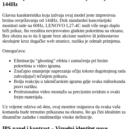
144Hz
Glavna karakteristika koja izdvaja ovaj model jeste impresivna
brzina osvježavanja od 144Hz. Dok standardni kancelarijski
monitori rade na 60Hz, LENOVO L27-4C nudi više nego duplo
brži prikaz, što rezultira nevjerovatno glatkim pokretima na ekranu.
Bez obzira na to da li igrate brze akcione naslove ili jednostavno
skrolujete kroz dugačke web stranice, razlika je odmah primjetna.
Omogućava:
Eliminaciju “ghosting” efekta i zamućenja pri brzim
pokretima u video igrama.
Značajno smanjenje naprezanja očiju tokom dugotrajnog rada
zahvaljujući tečnijem prikazu.
Bolju reakciju u takmičarskim igrama gdje svaka milisekunda
pravi razliku.
Profesionalnu video montažu sa preciznim uvidom u svaki
frejm materijala.
Uz vrijeme odziva od 4ms, ovaj monitor osigurava da svaka vaša
komanda bude trenutno prikazana na ekranu, što ga čini idealnim za
dinamične zadatke i multimediju visoke definicije.
IPS panel i kontrast – Vizuelni identitet nove