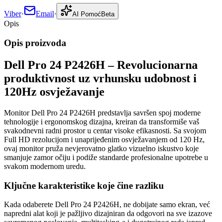
Viber
·
Email
·
AI Pomoć
Beta
Opis
Opis proizvoda
Dell Pro 24 P2426H – Revolucionarna
produktivnost uz vrhunsku udobnost i
120Hz osvježavanje
Monitor Dell Pro 24 P2426H predstavlja savršen spoj moderne
tehnologije i ergonomskog dizajna, kreiran da transformiše vaš
svakodnevni radni prostor u centar visoke efikasnosti. Sa svojom
Full HD rezolucijom i unaprijeđenim osvježavanjem od 120 Hz,
ovaj monitor pruža nevjerovatno glatko vizuelno iskustvo koje
smanjuje zamor očiju i podiže standarde profesionalne upotrebe u
svakom modernom uredu.
Ključne karakteristike koje čine razliku
Kada odaberete Dell Pro 24 P2426H, ne dobijate samo ekran, već
napredni alat koji je pažljivo dizajniran da odgovori na sve izazove