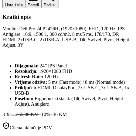
Lista želja
Poredi
Podijeli
Kratki opis
Monitor Dell Pro 24 P2426H, (1920×1080), FHD, 120 Hz, IPS
Antiglare, 16:9, 1500:1, 300 cd/m2, 8 ms/5 ms, 178/178, DP,
HDMI, 2xUSB-C, 2xUSB-A, USB-B, Tilt, Swivel, Pivot, Height
Adjust, 3Y
Dijagonala:
24” IPS Panel
Rezolucija:
1920×1080 FHD
Refresh Rate:
120 Hz
Vrijeme odziva:
5 ms (Fast mode) / 8 ms (Normal mode)
Priključci:
HDMI, DisplayPort, 2x USB-C, 3x USB-A, 1x
USB-B
Posebno:
Ergonomski stalak (Tilt, Swivel, Pivot, Height
Adjust), Antiglare
319
355,00 KM
−
10
%
−
36
KM
00
KM
Cijena uključuje PDV