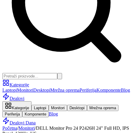
Kategorije
Laptopi
Monitori
Desktopi
Mrežna oprema
Periferija
Komponente
Blog
Dealovi
Kategorije
Laptopi
Monitori
Desktopi
Mrežna oprema
Blog
Periferija
Komponente
Dealovi Dana
Početna
/
Monitori
/
DELL Monitor Pro 24 P2426H 24" Full HD, IPS