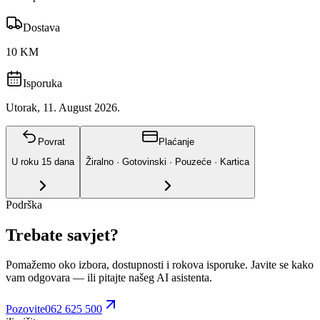
Dostava
10 KM
Isporuka
Utorak, 11. August 2026.
Povrat
Plaćanje
U roku
15
dana
Žiralno · Gotovinski · Pouzeće · Kartica
Podrška
Trebate savjet?
Pomažemo oko izbora, dostupnosti i rokova isporuke. Javite se kako
vam odgovara
— ili pitajte našeg AI asistenta.
Pozovite
062 625 500