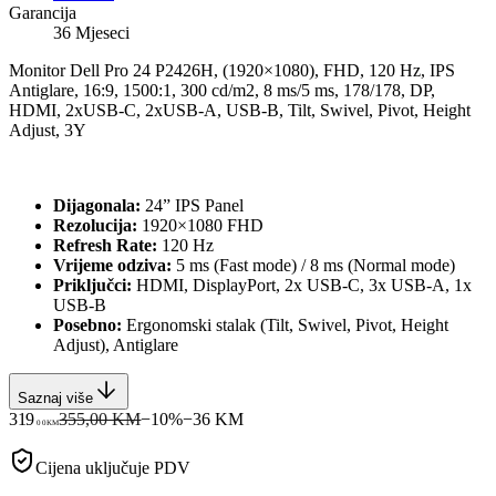
Garancija
36 Mjeseci
Monitor Dell Pro 24 P2426H, (1920×1080), FHD, 120 Hz, IPS
Antiglare, 16:9, 1500:1, 300 cd/m2, 8 ms/5 ms, 178/178, DP,
HDMI, 2xUSB-C, 2xUSB-A, USB-B, Tilt, Swivel, Pivot, Height
Adjust, 3Y
Dijagonala:
24” IPS Panel
Rezolucija:
1920×1080 FHD
Refresh Rate:
120 Hz
Vrijeme odziva:
5 ms (Fast mode) / 8 ms (Normal mode)
Priključci:
HDMI, DisplayPort, 2x USB-C, 3x USB-A, 1x
USB-B
Posebno:
Ergonomski stalak (Tilt, Swivel, Pivot, Height
Adjust), Antiglare
Saznaj više
319
355,00 KM
−
10
%
−
36
KM
00
KM
Cijena uključuje PDV