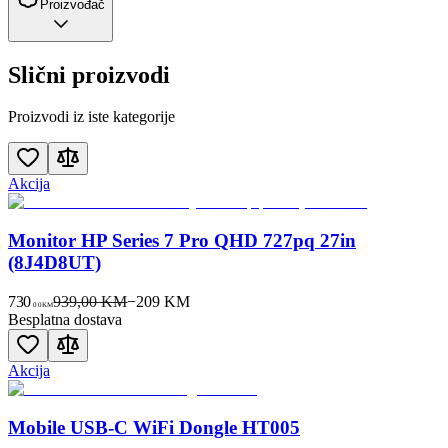
Proizvođač
Slični proizvodi
Proizvodi iz iste kategorije
Akcija
Monitor HP Series 7 Pro QHD 727pq 27in
(8J4D8UT)
730
939,00 KM
−
209
KM
00
KM
Besplatna dostava
Akcija
Mobile USB-C WiFi Dongle HT005