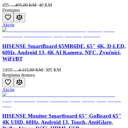
455
495,00 KM
−
40
KM
00
KM
Dostupno
Akcija
HISENSE SmartBoard 65MR6DE. 65" 4K, D-LED,
60Hz, Android 13, 4K AI Kamera, NFC, Zvučnici,
WiFi/BT
3.810
4.115,00 KM
−
305
KM
00
KM
Besplatna dostava
Akcija
HISENSE Monitor Smartboard 65" GoBoard 65"
4K UHD, 60Hz, Android 13, Touch, AntiGlare,