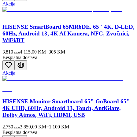
Akcija
HISENSE SmartBoard 65MR6DE. 65" 4K, D-LED,
60Hz, Android 13, 4K AI Kamera, NFC, Zvučnici,
WiFi/BT
3.810
4.115,00 KM
−
305
KM
00
KM
Besplatna dostava
Akcija
HISENSE Monitor Smartboard 65" GoBoard 65"
4K UHD, 60Hz, Android 13, Touch, AntiGlare,
Dolby Atmos, WiFi, HDMI, USB
2.750
3.850,00 KM
−
1.100
KM
00
KM
Besplatna dostava