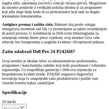
nagiba (tilt), zakretanja (swivel) i rotacije ekrana (pivot). Mogućnost
da monitor postavite u vertikalni položaj idealna je za programere
koji pišu duge linije koda ili za profesionalce koji rade sa dugim
tekstualnim dokumentima.
Antiglare premaz i zaštita vida:
Matirani sloj protiv odsjaja
omogućava nesmetan rad čak i u prostorijama sa jakim osvjetljenjem
ili pored prozora. U kombinaciji sa Dell-ovim tehnologijama za
smanjenje emisije štetne plave svjetlosti, ovaj monitor čuva vaše
zdravlje bez kompromisa u pogledu kvaliteta i živopisnosti prikaza.
Zašto odabrati Dell Pro 24 P2426H?
Ovaj monitor je idealan izbor za administrativne profesionalce,
programere i kancelarijske radnike koji traže pouzdanost i vrhunsku
ergonomiju. Uz trogodišnju garanciju i Dell-ovu reputaciju za
besprijekoran kvalitet izrade, P2426H osigurava dugoročnu
investiciju koja će unaprijediti vašu produktivnost i pružiti vam
vizuelni komfor kakav zaslužujete.
Specifikacije
10
stavki