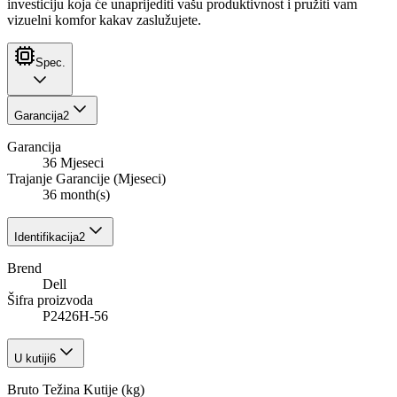
investiciju koja će unaprijediti vašu produktivnost i pružiti vam
vizuelni komfor kakav zaslužujete.
Spec.
Garancija
2
Garancija
36 Mjeseci
Trajanje Garancije (Mjeseci)
36 month(s)
Identifikacija
2
Brend
Dell
Šifra proizvoda
P2426H-56
U kutiji
6
Bruto Težina Kutije (kg)