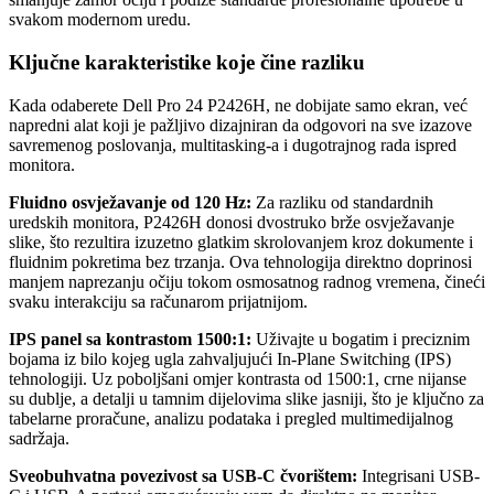
svakom modernom uredu.
Ključne karakteristike koje čine razliku
Kada odaberete Dell Pro 24 P2426H, ne dobijate samo ekran, već
napredni alat koji je pažljivo dizajniran da odgovori na sve izazove
savremenog poslovanja, multitasking-a i dugotrajnog rada ispred
monitora.
Fluidno osvježavanje od 120 Hz:
Za razliku od standardnih
uredskih monitora, P2426H donosi dvostruko brže osvježavanje
slike, što rezultira izuzetno glatkim skrolovanjem kroz dokumente i
fluidnim pokretima bez trzanja. Ova tehnologija direktno doprinosi
manjem naprezanju očiju tokom osmosatnog radnog vremena, čineći
svaku interakciju sa računarom prijatnijom.
IPS panel sa kontrastom 1500:1:
Uživajte u bogatim i preciznim
bojama iz bilo kojeg ugla zahvaljujući In-Plane Switching (IPS)
tehnologiji. Uz poboljšani omjer kontrasta od 1500:1, crne nijanse
su dublje, a detalji u tamnim dijelovima slike jasniji, što je ključno za
tabelarne proračune, analizu podataka i pregled multimedijalnog
sadržaja.
Sveobuhvatna povezivost sa USB-C čvorištem:
Integrisani USB-