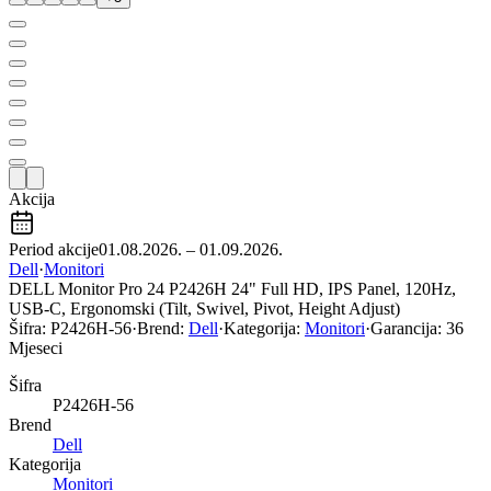
Akcija
Period akcije
01.08.2026. – 01.09.2026.
Dell
·
Monitori
DELL Monitor Pro 24 P2426H 24" Full HD, IPS Panel, 120Hz,
USB-C, Ergonomski (Tilt, Swivel, Pivot, Height Adjust)
Šifra:
P2426H-56
·
Brend:
Dell
·
Kategorija:
Monitori
·
Garancija:
36
Mjeseci
Šifra
P2426H-56
Brend
Dell
Kategorija
Monitori