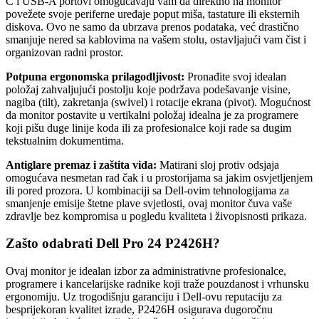
C i USB-A portovi omogućavaju vam da direktno na monitor
povežete svoje periferne uređaje poput miša, tastature ili eksternih
diskova. Ovo ne samo da ubrzava prenos podataka, već drastično
smanjuje nered sa kablovima na vašem stolu, ostavljajući vam čist i
organizovan radni prostor.
Potpuna ergonomska prilagodljivost:
Pronađite svoj idealan
položaj zahvaljujući postolju koje podržava podešavanje visine,
nagiba (tilt), zakretanja (swivel) i rotacije ekrana (pivot). Mogućnost
da monitor postavite u vertikalni položaj idealna je za programere
koji pišu duge linije koda ili za profesionalce koji rade sa dugim
tekstualnim dokumentima.
Antiglare premaz i zaštita vida:
Matirani sloj protiv odsjaja
omogućava nesmetan rad čak i u prostorijama sa jakim osvjetljenjem
ili pored prozora. U kombinaciji sa Dell-ovim tehnologijama za
smanjenje emisije štetne plave svjetlosti, ovaj monitor čuva vaše
zdravlje bez kompromisa u pogledu kvaliteta i živopisnosti prikaza.
Zašto odabrati Dell Pro 24 P2426H?
Ovaj monitor je idealan izbor za administrativne profesionalce,
programere i kancelarijske radnike koji traže pouzdanost i vrhunsku
ergonomiju. Uz trogodišnju garanciju i Dell-ovu reputaciju za
besprijekoran kvalitet izrade, P2426H osigurava dugoročnu