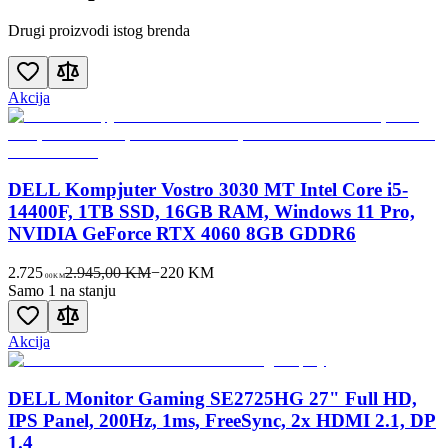
Drugi proizvodi istog brenda
Akcija
DELL Kompjuter Vostro 3030 MT Intel Core i5-
14400F, 1TB SSD, 16GB RAM, Windows 11 Pro,
NVIDIA GeForce RTX 4060 8GB GDDR6
2.725
2.945,00 KM
−
220
KM
00
KM
Samo 1 na stanju
Akcija
DELL Monitor Gaming SE2725HG 27" Full HD,
IPS Panel, 200Hz, 1ms, FreeSync, 2x HDMI 2.1, DP
1.4