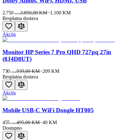
Dolby Atmos, WiFi, HDMI, USB
2.750
3.850,00 KM
−
1.100
KM
00
KM
Besplatna dostava
Akcija
Monitor HP Series 7 Pro QHD 727pq 27in
(8J4D8UT)
730
939,00 KM
−
209
KM
00
KM
Besplatna dostava
Akcija
Mobile USB-C WiFi Dongle HT005
455
495,00 KM
−
40
KM
00
KM
Dostupno