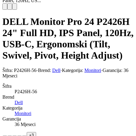
Panel, 120Hz, US...
DELL Monitor Pro 24 P2426H
24" Full HD, IPS Panel, 120Hz,
USB-C, Ergonomski (Tilt,
Swivel, Pivot, Height Adjust)
Šifra:
P2426H-56
·
Brend:
Dell
·
Kategorija:
Monitori
·
Garancija:
36
Mjeseci
Šifra
P2426H-56
Brend
Dell
Kategorija
Monitori
Garancija
36 Mjeseci
+
3