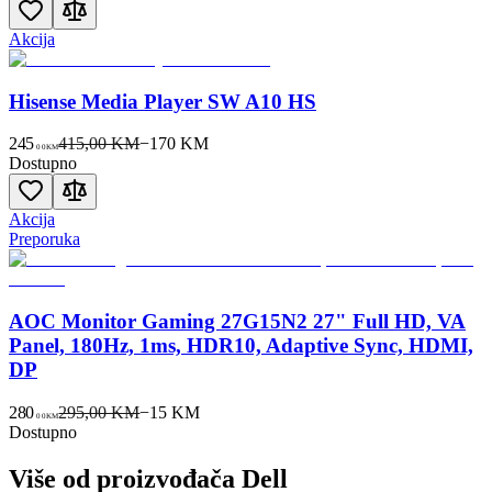
Akcija
Hisense Media Player SW A10 HS
245
415,00 KM
−
170
KM
00
KM
Dostupno
Akcija
Preporuka
AOC Monitor Gaming 27G15N2 27" Full HD, VA
Panel, 180Hz, 1ms, HDR10, Adaptive Sync, HDMI,
DP
280
295,00 KM
−
15
KM
00
KM
Dostupno
Više od proizvođača
Dell