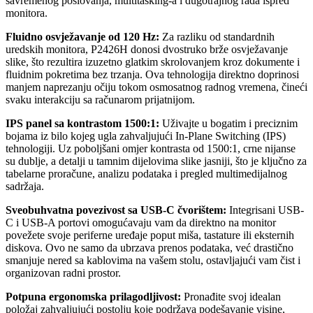
savremenog poslovanja, multitasking-a i dugotrajnog rada ispred
monitora.
Fluidno osvježavanje od 120 Hz:
Za razliku od standardnih
uredskih monitora, P2426H donosi dvostruko brže osvježavanje
slike, što rezultira izuzetno glatkim skrolovanjem kroz dokumente i
fluidnim pokretima bez trzanja. Ova tehnologija direktno doprinosi
manjem naprezanju očiju tokom osmosatnog radnog vremena, čineći
svaku interakciju sa računarom prijatnijom.
IPS panel sa kontrastom 1500:1:
Uživajte u bogatim i preciznim
bojama iz bilo kojeg ugla zahvaljujući In-Plane Switching (IPS)
tehnologiji. Uz poboljšani omjer kontrasta od 1500:1, crne nijanse
su dublje, a detalji u tamnim dijelovima slike jasniji, što je ključno za
tabelarne proračune, analizu podataka i pregled multimedijalnog
sadržaja.
Sveobuhvatna povezivost sa USB-C čvorištem:
Integrisani USB-
C i USB-A portovi omogućavaju vam da direktno na monitor
povežete svoje periferne uređaje poput miša, tastature ili eksternih
diskova. Ovo ne samo da ubrzava prenos podataka, već drastično
smanjuje nered sa kablovima na vašem stolu, ostavljajući vam čist i
organizovan radni prostor.
Potpuna ergonomska prilagodljivost:
Pronađite svoj idealan
položaj zahvaljujući postolju koje podržava podešavanje visine,