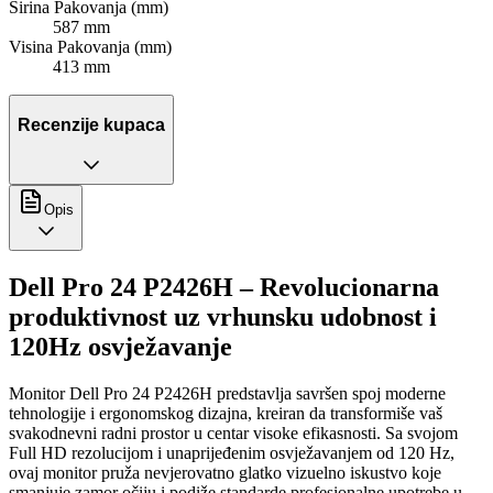
Širina Pakovanja (mm)
587 mm
Visina Pakovanja (mm)
413 mm
Recenzije kupaca
Opis
Dell Pro 24 P2426H – Revolucionarna
produktivnost uz vrhunsku udobnost i
120Hz osvježavanje
Monitor Dell Pro 24 P2426H predstavlja savršen spoj moderne
tehnologije i ergonomskog dizajna, kreiran da transformiše vaš
svakodnevni radni prostor u centar visoke efikasnosti. Sa svojom
Full HD rezolucijom i unaprijeđenim osvježavanjem od 120 Hz,
ovaj monitor pruža nevjerovatno glatko vizuelno iskustvo koje
smanjuje zamor očiju i podiže standarde profesionalne upotrebe u