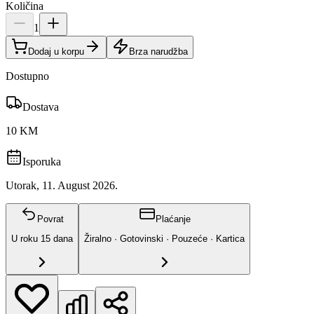
Količina
1
Dodaj u korpu
Brza narudžba
Dostupno
Dostava
10 KM
Isporuka
Utorak, 11. August 2026.
Povrat
Plaćanje
U roku
15
dana
Žiralno · Gotovinski · Pouzeće · Kartica