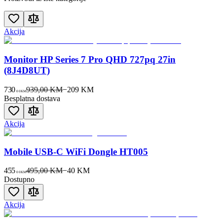
Akcija
Monitor HP Series 7 Pro QHD 727pq 27in
(8J4D8UT)
730
939,00 KM
−
209
KM
00
KM
Besplatna dostava
Akcija
Mobile USB-C WiFi Dongle HT005
455
495,00 KM
−
40
KM
00
KM
Dostupno
Akcija