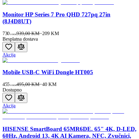
Monitor HP Series 7 Pro QHD 727pq 27in
(8J4D8UT)
730
939,00 KM
−
209
KM
00
KM
Besplatna dostava
Akcija
Mobile USB-C WiFi Dongle HT005
455
495,00 KM
−
40
KM
00
KM
Dostupno
Akcija
HISENSE SmartBoard 65MR6DE. 65" 4K, D-LED,
60Hz, Android 13, 4K AI Kamera, NFC, Zvučnici,