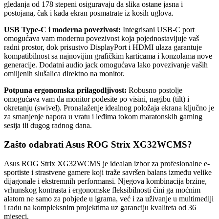
gledanja od 178 stepeni osiguravaju da slika ostane jasna i
postojana, čak i kada ekran posmatrate iz kosih uglova.
USB Type-C i moderna povezivost:
Integrisani USB-C port
omogućava vam modernu povezivost koja pojednostavljuje vaš
radni prostor, dok prisustvo DisplayPort i HDMI ulaza garantuje
kompatibilnost sa najnovijim grafičkim karticama i konzolama nove
generacije. Dodatni audio jack omogućava lako povezivanje vaših
omiljenih slušalica direktno na monitor.
Potpuna ergonomska prilagodljivost:
Robusno postolje
omogućava vam da monitor podesite po visini, nagibu (tilt) i
okretanju (swivel). Pronalaženje idealnog položaja ekrana ključno je
za smanjenje napora u vratu i leđima tokom maratonskih gaming
sesija ili dugog radnog dana.
Zašto odabrati Asus ROG Strix XG32WCMS?
Asus ROG Strix XG32WCMS je idealan izbor za profesionalne e-
sportiste i strastvene gamere koji traže savršen balans između velike
dijagonale i ekstremnih performansi. Njegova kombinacija brzine,
vrhunskog kontrasta i ergonomske fleksibilnosti čini ga moćnim
alatom ne samo za pobjede u igrama, već i za uživanje u multimediji
i radu na kompleksnim projektima uz garanciju kvaliteta od 36
mjeseci.