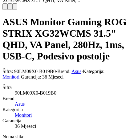
XG32WCMS 31.5" QHD, VA Panel,...
ASUS Monitor Gaming ROG
STRIX XG32WCMS 31.5"
QHD, VA Panel, 280Hz, 1ms,
USB-C, Podesivo postolje
Šifra:
90LM09X0-B019B0
·
Brend:
Asus
·
Kategorija:
Monitori
·
Garancija:
36 Mjeseci
Šifra
90LM09X0-B019B0
Brend
Asus
Kategorija
Monitori
Garancija
36 Mjeseci
Nema slike