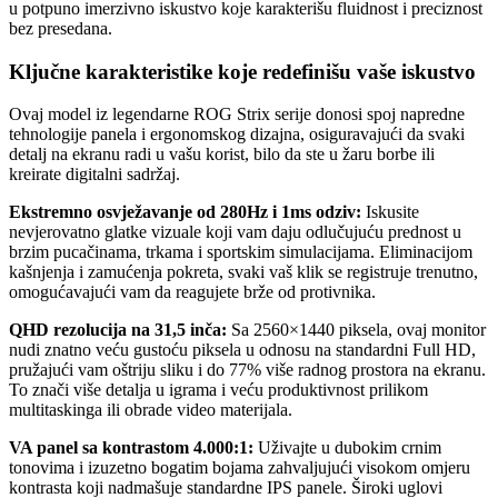
u potpuno imerzivno iskustvo koje karakterišu fluidnost i preciznost
bez presedana.
Ključne karakteristike koje redefinišu vaše iskustvo
Ovaj model iz legendarne ROG Strix serije donosi spoj napredne
tehnologije panela i ergonomskog dizajna, osiguravajući da svaki
detalj na ekranu radi u vašu korist, bilo da ste u žaru borbe ili
kreirate digitalni sadržaj.
Ekstremno osvježavanje od 280Hz i 1ms odziv:
Iskusite
nevjerovatno glatke vizuale koji vam daju odlučujuću prednost u
brzim pucačinama, trkama i sportskim simulacijama. Eliminacijom
kašnjenja i zamućenja pokreta, svaki vaš klik se registruje trenutno,
omogućavajući vam da reagujete brže od protivnika.
QHD rezolucija na 31,5 inča:
Sa 2560×1440 piksela, ovaj monitor
nudi znatno veću gustoću piksela u odnosu na standardni Full HD,
pružajući vam oštriju sliku i do 77% više radnog prostora na ekranu.
To znači više detalja u igrama i veću produktivnost prilikom
multitaskinga ili obrade video materijala.
VA panel sa kontrastom 4.000:1:
Uživajte u dubokim crnim
tonovima i izuzetno bogatim bojama zahvaljujući visokom omjeru
kontrasta koji nadmašuje standardne IPS panele. Široki uglovi