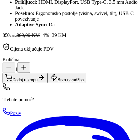
Prikljucci:
HDMI, DisplayPort, USB Type-C, 3,5 mm Audio
Jack
Posebno:
Ergonomsko postolje (visina, swivel, tilt), USB-C
povezivanje
Adaptive Sync:
Da
850
889,00 KM
−
4
%
−
39
KM
00
KM
Cijena uključuje PDV
Količina
1
Dodaj u korpu
Brza narudžba
Trebate pomoć?
Poziv