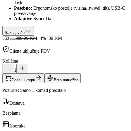
Jack
Posebno:
Ergonomsko postolje (visina, swivel, tilt), USB-C
povezivanje
Adaptive Sync:
Da
Saznaj više
850
889,00 KM
−
4
%
−
39
KM
00
KM
Cijena uključuje PDV
Količina
1
Dodaj u korpu
Brza narudžba
Požurite! Samo 1 komad preostalo
Dostava
Besplatna
Isporuka