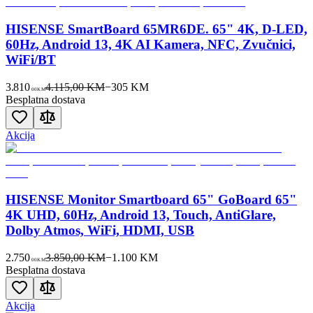
HISENSE SmartBoard 65MR6DE. 65" 4K, D-LED,
60Hz, Android 13, 4K AI Kamera, NFC, Zvučnici,
WiFi/BT
3.810
4.115,00 KM
−
305
KM
00
KM
Besplatna dostava
Akcija
HISENSE Monitor Smartboard 65" GoBoard 65"
4K UHD, 60Hz, Android 13, Touch, AntiGlare,
Dolby Atmos, WiFi, HDMI, USB
2.750
3.850,00 KM
−
1.100
KM
00
KM
Besplatna dostava
Akcija