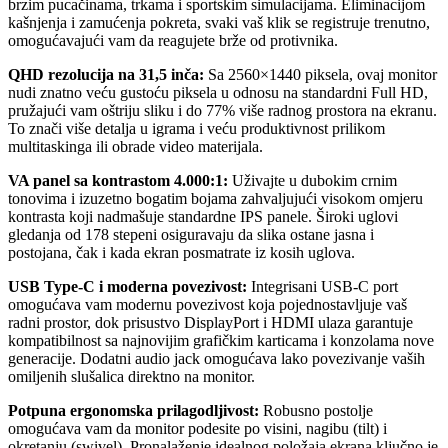
brzim pucačinama, trkama i sportskim simulacijama. Eliminacijom
kašnjenja i zamućenja pokreta, svaki vaš klik se registruje trenutno,
omogućavajući vam da reagujete brže od protivnika.
QHD rezolucija na 31,5 inča:
Sa 2560×1440 piksela, ovaj monitor
nudi znatno veću gustoću piksela u odnosu na standardni Full HD,
pružajući vam oštriju sliku i do 77% više radnog prostora na ekranu.
To znači više detalja u igrama i veću produktivnost prilikom
multitaskinga ili obrade video materijala.
VA panel sa kontrastom 4.000:1:
Uživajte u dubokim crnim
tonovima i izuzetno bogatim bojama zahvaljujući visokom omjeru
kontrasta koji nadmašuje standardne IPS panele. Široki uglovi
gledanja od 178 stepeni osiguravaju da slika ostane jasna i
postojana, čak i kada ekran posmatrate iz kosih uglova.
USB Type-C i moderna povezivost:
Integrisani USB-C port
omogućava vam modernu povezivost koja pojednostavljuje vaš
radni prostor, dok prisustvo DisplayPort i HDMI ulaza garantuje
kompatibilnost sa najnovijim grafičkim karticama i konzolama nove
generacije. Dodatni audio jack omogućava lako povezivanje vaših
omiljenih slušalica direktno na monitor.
Potpuna ergonomska prilagodljivost:
Robusno postolje
omogućava vam da monitor podesite po visini, nagibu (tilt) i
okretanju (swivel). Pronalaženje idealnog položaja ekrana ključno je