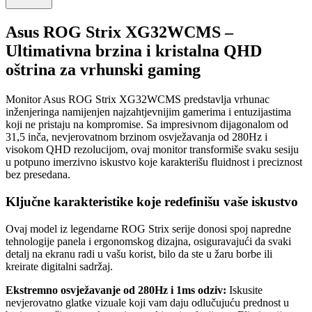
Asus ROG Strix XG32WCMS –
Ultimativna brzina i kristalna QHD
oštrina za vrhunski gaming
Monitor Asus ROG Strix XG32WCMS predstavlja vrhunac
inženjeringa namijenjen najzahtjevnijim gamerima i entuzijastima
koji ne pristaju na kompromise. Sa impresivnom dijagonalom od
31,5 inča, nevjerovatnom brzinom osvježavanja od 280Hz i
visokom QHD rezolucijom, ovaj monitor transformiše svaku sesiju
u potpuno imerzivno iskustvo koje karakterišu fluidnost i preciznost
bez presedana.
Ključne karakteristike koje redefinišu vaše iskustvo
Ovaj model iz legendarne ROG Strix serije donosi spoj napredne
tehnologije panela i ergonomskog dizajna, osiguravajući da svaki
detalj na ekranu radi u vašu korist, bilo da ste u žaru borbe ili
kreirate digitalni sadržaj.
Ekstremno osvježavanje od 280Hz i 1ms odziv:
Iskusite
nevjerovatno glatke vizuale koji vam daju odlučujuću prednost u