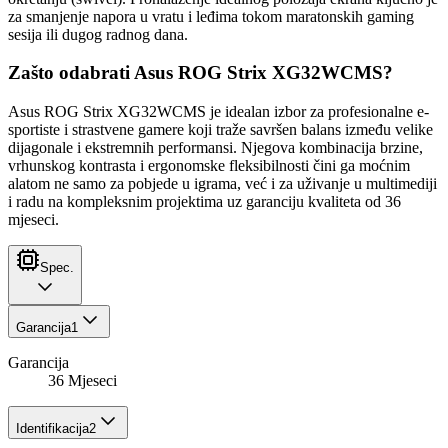
za smanjenje napora u vratu i leđima tokom maratonskih gaming
sesija ili dugog radnog dana.
Zašto odabrati Asus ROG Strix XG32WCMS?
Asus ROG Strix XG32WCMS je idealan izbor za profesionalne e-
sportiste i strastvene gamere koji traže savršen balans između velike
dijagonale i ekstremnih performansi. Njegova kombinacija brzine,
vrhunskog kontrasta i ergonomske fleksibilnosti čini ga moćnim
alatom ne samo za pobjede u igrama, već i za uživanje u multimediji
i radu na kompleksnim projektima uz garanciju kvaliteta od 36
mjeseci.
Spec.
Garancija
1
Garancija
36 Mjeseci
Identifikacija
2