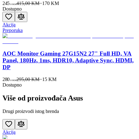
245
415,00 KM
−
170
KM
00
KM
Dostupno
Akcija
Preporuka
AOC Monitor Gaming 27G15N2 27" Full HD, VA
Panel, 180Hz, 1ms, HDR10, Adaptive Sync, HDMI,
DP
280
295,00 KM
−
15
KM
00
KM
Dostupno
Više od proizvođača
Asus
Drugi proizvodi istog brenda
Akcija