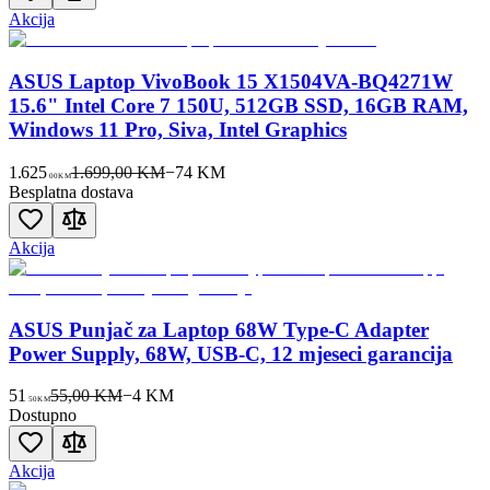
Akcija
ASUS Laptop VivoBook 15 X1504VA-BQ4271W
15.6" Intel Core 7 150U, 512GB SSD, 16GB RAM,
Windows 11 Pro, Siva, Intel Graphics
1.625
1.699,00 KM
−
74
KM
00
KM
Besplatna dostava
Akcija
ASUS Punjač za Laptop 68W Type-C Adapter
Power Supply, 68W, USB-C, 12 mjeseci garancija
51
55,00 KM
−
4
KM
50
KM
Dostupno
Akcija