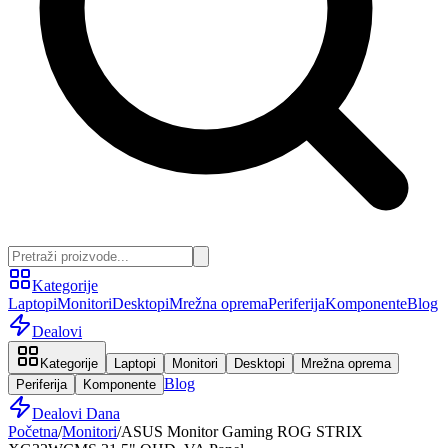
Kategorije
Laptopi
Monitori
Desktopi
Mrežna oprema
Periferija
Komponente
Blog
Dealovi
Kategorije
Laptopi
Monitori
Desktopi
Mrežna oprema
Blog
Periferija
Komponente
Dealovi Dana
Početna
/
Monitori
/
ASUS Monitor Gaming ROG STRIX