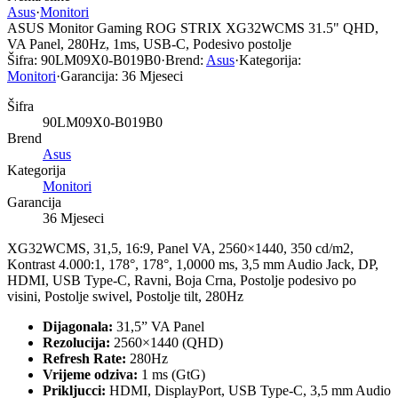
Asus
·
Monitori
ASUS Monitor Gaming ROG STRIX XG32WCMS 31.5" QHD,
VA Panel, 280Hz, 1ms, USB-C, Podesivo postolje
Šifra:
90LM09X0-B019B0
·
Brend:
Asus
·
Kategorija:
Monitori
·
Garancija:
36 Mjeseci
Šifra
90LM09X0-B019B0
Brend
Asus
Kategorija
Monitori
Garancija
36 Mjeseci
XG32WCMS, 31,5, 16:9, Panel VA, 2560×1440, 350 cd/m2,
Kontrast 4.000:1, 178°, 178°, 1,0000 ms, 3,5 mm Audio Jack, DP,
HDMI, USB Type-C, Ravni, Boja Crna, Postolje podesivo po
visini, Postolje swivel, Postolje tilt, 280Hz
Dijagonala:
31,5” VA Panel
Rezolucija:
2560×1440 (QHD)
Refresh Rate:
280Hz
Vrijeme odziva:
1 ms (GtG)
Prikljucci:
HDMI, DisplayPort, USB Type-C, 3,5 mm Audio