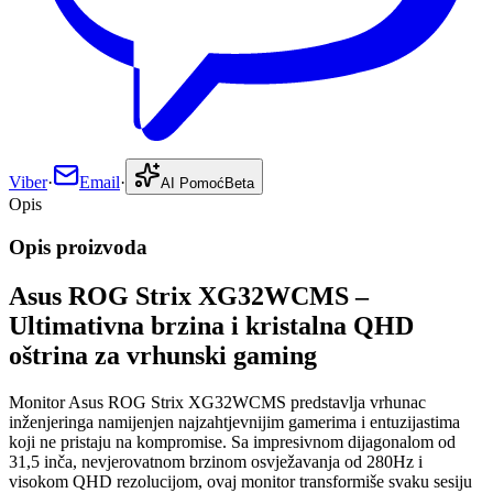
Viber
·
Email
·
AI Pomoć
Beta
Opis
Opis proizvoda
Asus ROG Strix XG32WCMS –
Ultimativna brzina i kristalna QHD
oštrina za vrhunski gaming
Monitor Asus ROG Strix XG32WCMS predstavlja vrhunac
inženjeringa namijenjen najzahtjevnijim gamerima i entuzijastima
koji ne pristaju na kompromise. Sa impresivnom dijagonalom od
31,5 inča, nevjerovatnom brzinom osvježavanja od 280Hz i
visokom QHD rezolucijom, ovaj monitor transformiše svaku sesiju