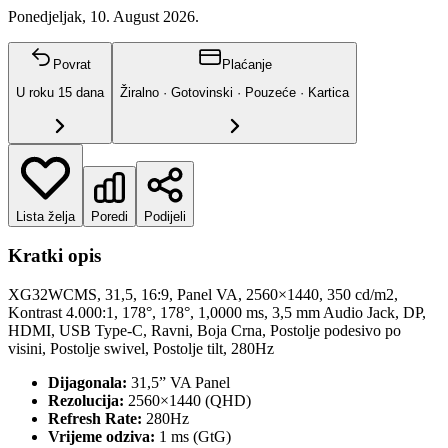
Ponedjeljak, 10. August 2026.
Povrat
Plaćanje
U roku
15
dana
Žiralno · Gotovinski · Pouzeće · Kartica
Lista želja
Poredi
Podijeli
Kratki opis
XG32WCMS, 31,5, 16:9, Panel VA, 2560×1440, 350 cd/m2,
Kontrast 4.000:1, 178°, 178°, 1,0000 ms, 3,5 mm Audio Jack, DP,
HDMI, USB Type-C, Ravni, Boja Crna, Postolje podesivo po
visini, Postolje swivel, Postolje tilt, 280Hz
Dijagonala:
31,5” VA Panel
Rezolucija:
2560×1440 (QHD)
Refresh Rate:
280Hz
Vrijeme odziva:
1 ms (GtG)