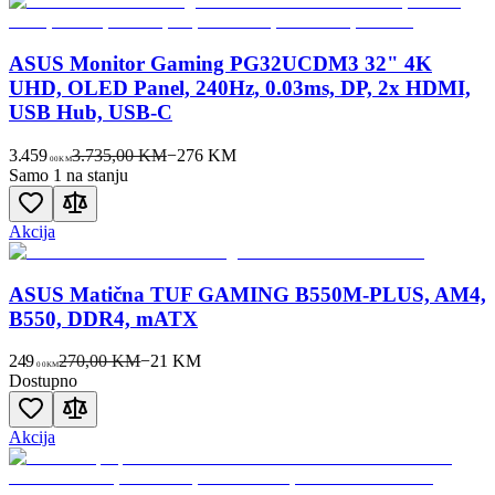
ASUS Monitor Gaming PG32UCDM3 32" 4K
UHD, OLED Panel, 240Hz, 0.03ms, DP, 2x HDMI,
USB Hub, USB-C
3.459
3.735,00 KM
−
276
KM
00
KM
Samo 1 na stanju
Akcija
ASUS Matična TUF GAMING B550M-PLUS, AM4,
B550, DDR4, mATX
249
270,00 KM
−
21
KM
00
KM
Dostupno
Akcija