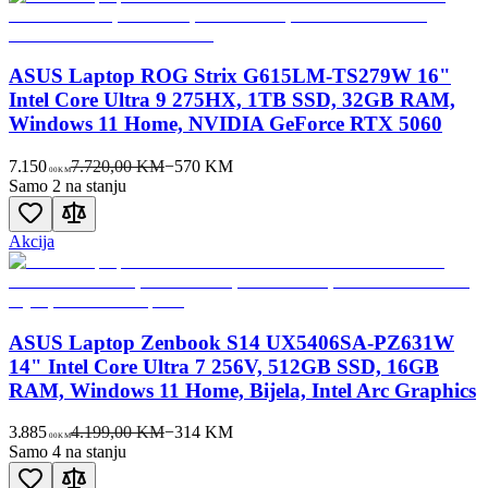
ASUS Laptop ROG Strix G615LM-TS279W 16"
Intel Core Ultra 9 275HX, 1TB SSD, 32GB RAM,
Windows 11 Home, NVIDIA GeForce RTX 5060
7.150
7.720,00 KM
−
570
KM
00
KM
Samo 2 na stanju
Akcija
ASUS Laptop Zenbook S14 UX5406SA-PZ631W
14" Intel Core Ultra 7 256V, 512GB SSD, 16GB
RAM, Windows 11 Home, Bijela, Intel Arc Graphics
3.885
4.199,00 KM
−
314
KM
00
KM
Samo 4 na stanju