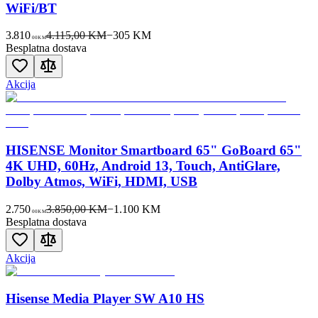
WiFi/BT
3.810
4.115,00 KM
−
305
KM
00
KM
Besplatna dostava
Akcija
HISENSE Monitor Smartboard 65" GoBoard 65"
4K UHD, 60Hz, Android 13, Touch, AntiGlare,
Dolby Atmos, WiFi, HDMI, USB
2.750
3.850,00 KM
−
1.100
KM
00
KM
Besplatna dostava
Akcija
Hisense Media Player SW A10 HS