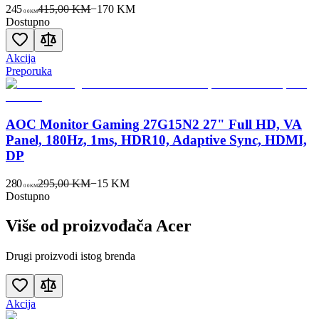
245
415,00 KM
−
170
KM
00
KM
Dostupno
Akcija
Preporuka
AOC Monitor Gaming 27G15N2 27" Full HD, VA
Panel, 180Hz, 1ms, HDR10, Adaptive Sync, HDMI,
DP
280
295,00 KM
−
15
KM
00
KM
Dostupno
Više od proizvođača
Acer
Drugi proizvodi istog brenda
Akcija