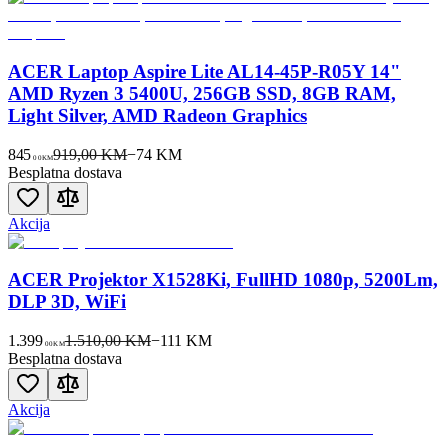
ACER Laptop Aspire Lite AL14-45P-R05Y 14"
AMD Ryzen 3 5400U, 256GB SSD, 8GB RAM,
Light Silver, AMD Radeon Graphics
845
919,00 KM
−
74
KM
00
KM
Besplatna dostava
Akcija
ACER Projektor X1528Ki, FullHD 1080p, 5200Lm,
DLP 3D, WiFi
1.399
1.510,00 KM
−
111
KM
00
KM
Besplatna dostava
Akcija