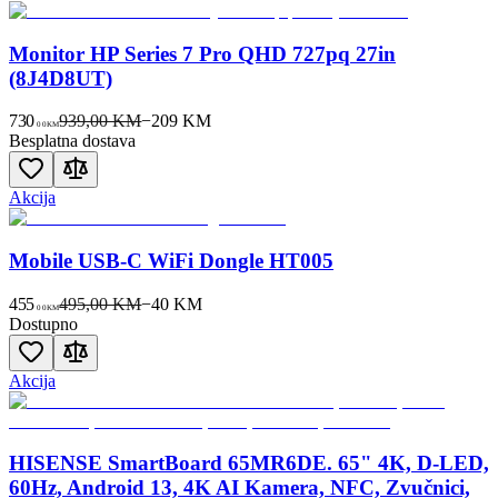
Monitor HP Series 7 Pro QHD 727pq 27in
(8J4D8UT)
730
939,00 KM
−
209
KM
00
KM
Besplatna dostava
Akcija
Mobile USB-C WiFi Dongle HT005
455
495,00 KM
−
40
KM
00
KM
Dostupno
Akcija
HISENSE SmartBoard 65MR6DE. 65" 4K, D-LED,
60Hz, Android 13, 4K AI Kamera, NFC, Zvučnici,