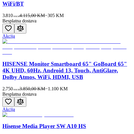
WiFi/BT
3.810
4.115,00 KM
−
305
KM
00
KM
Besplatna dostava
Akcija
HISENSE Monitor Smartboard 65" GoBoard 65"
4K UHD, 60Hz, Android 13, Touch, AntiGlare,
Dolby Atmos, WiFi, HDMI, USB
2.750
3.850,00 KM
−
1.100
KM
00
KM
Besplatna dostava
Akcija
Hisense Media Player SW A10 HS