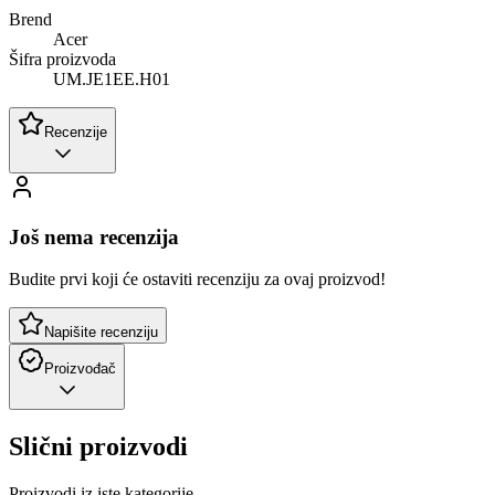
Brend
Acer
Šifra proizvoda
UM.JE1EE.H01
Recenzije
Još nema recenzija
Budite prvi koji će ostaviti recenziju za ovaj proizvod!
Napišite recenziju
Proizvođač
Slični proizvodi
Proizvodi iz iste kategorije