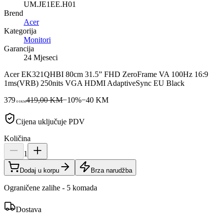
UM.JE1EE.H01
Brend
Acer
Kategorija
Monitori
Garancija
24 Mjeseci
Acer EK321QHBI 80cm 31.5” FHD ZeroFrame VA 100Hz 16:9
1ms(VRB) 250nits VGA HDMI AdaptiveSync EU Black
379
419,00 KM
−
10
%
−
40
KM
00
KM
Cijena uključuje PDV
Količina
1
Dodaj u korpu
Brza narudžba
Ograničene zalihe - 5 komada
Dostava