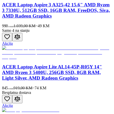
ACER Laptop Aspire 3 A325-42 15.6" AMD Ryzen
3 7330U, 512GB SSD, 16GB RAM, FreeDOS, Siva,
AMD Radeon Graphics
990
1.039,00 KM
−
49
KM
00
KM
Samo 4 na stanju
Akcija
ACER Laptop Aspire Lite AL14-45P-R05Y 14"
AMD Ryzen 3 5400U, 256GB SSD, 8GB RAM,
Light Silver, AMD Radeon Graphics
845
919,00 KM
−
74
KM
00
KM
Besplatna dostava
Akcija