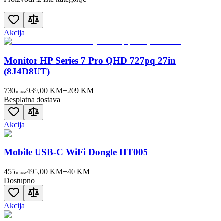
Akcija
Monitor HP Series 7 Pro QHD 727pq 27in
(8J4D8UT)
730
939,00 KM
−
209
KM
00
KM
Besplatna dostava
Akcija
Mobile USB-C WiFi Dongle HT005
455
495,00 KM
−
40
KM
00
KM
Dostupno
Akcija