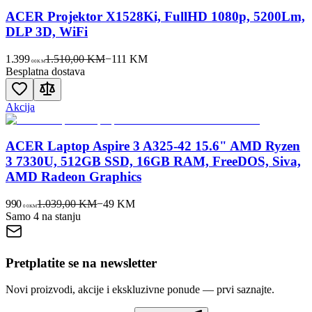
ACER Projektor X1528Ki, FullHD 1080p, 5200Lm,
DLP 3D, WiFi
1.399
1.510,00 KM
−
111
KM
00
KM
Besplatna dostava
Akcija
ACER Laptop Aspire 3 A325-42 15.6" AMD Ryzen
3 7330U, 512GB SSD, 16GB RAM, FreeDOS, Siva,
AMD Radeon Graphics
990
1.039,00 KM
−
49
KM
00
KM
Samo 4 na stanju
Pretplatite se na newsletter
Novi proizvodi, akcije i ekskluzivne ponude — prvi saznajte.