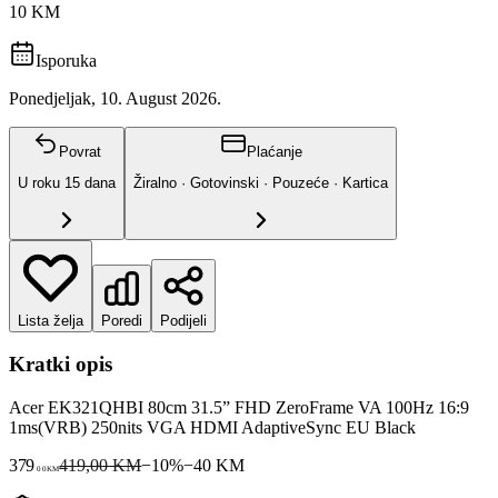
10 KM
Isporuka
Ponedjeljak, 10. August 2026.
Povrat
Plaćanje
U roku
15
dana
Žiralno · Gotovinski · Pouzeće · Kartica
Lista želja
Poredi
Podijeli
Kratki opis
Acer EK321QHBI 80cm 31.5” FHD ZeroFrame VA 100Hz 16:9
1ms(VRB) 250nits VGA HDMI AdaptiveSync EU Black
379
419,00 KM
−
10
%
−
40
KM
00
KM