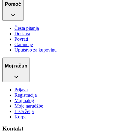
Pomoć
Česta pitanja
Dostava
Povrati
Garancije
Uputstvo za kupovinu
Moj račun
Prijava
Registracija
Moj nalog
Moje narudžbe
Lista želja
Korpa
Kontakt