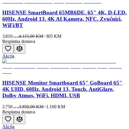
HISENSE SmartBoard 65MR6DE. 65" 4K, D-LED,
60Hz, Android 13, 4K AI Kamera, NFC, Zvučnici,
WiFi/BT
3.810
4.115,00 KM
−
305
KM
00
KM
Besplatna dostava
Akcija
HISENSE Monitor Smartboard 65" GoBoard 65"
4K UHD, 60Hz, Android 13, Touch, AntiGlare,
Dolby Atmos, WiFi, HDMI, USB
2.750
3.850,00 KM
−
1.100
KM
00
KM
Besplatna dostava
Akcija