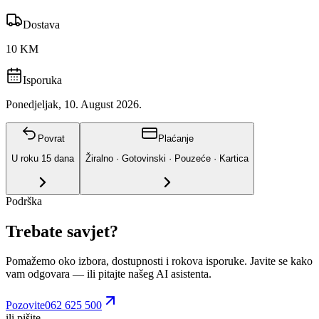
Dostava
10 KM
Isporuka
Ponedjeljak, 10. August 2026.
Povrat
Plaćanje
U roku
15
dana
Žiralno · Gotovinski · Pouzeće · Kartica
Podrška
Trebate savjet?
Pomažemo oko izbora, dostupnosti i rokova isporuke. Javite se kako
vam odgovara
— ili pitajte našeg AI asistenta.
Pozovite
062 625 500
ili pišite