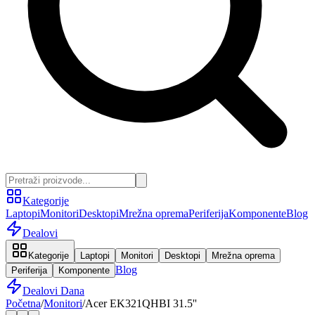
Kategorije
Laptopi
Monitori
Desktopi
Mrežna oprema
Periferija
Komponente
Blog
Dealovi
Kategorije
Laptopi
Monitori
Desktopi
Mrežna oprema
Blog
Periferija
Komponente
Dealovi Dana
Početna
/
Monitori
/
Acer EK321QHBI 31.5''