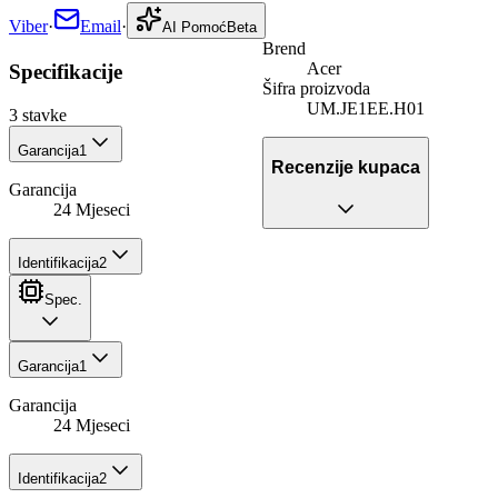
Viber
·
Email
·
AI Pomoć
Beta
Brend
Acer
Specifikacije
Šifra proizvoda
UM.JE1EE.H01
3
stavke
Garancija
1
Recenzije kupaca
Garancija
24 Mjeseci
Identifikacija
2
Spec.
Garancija
1
Garancija
24 Mjeseci
Identifikacija
2