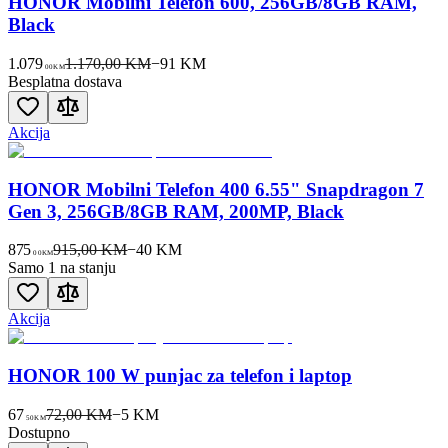
HONOR Mobilni Telefon 600, 256GB/8GB RAM,
Black
1.079
1.170,00 KM
−
91
KM
00
KM
Besplatna dostava
Akcija
HONOR Mobilni Telefon 400 6.55" Snapdragon 7
Gen 3, 256GB/8GB RAM, 200MP, Black
875
915,00 KM
−
40
KM
00
KM
Samo 1 na stanju
Akcija
HONOR 100 W punjac za telefon i laptop
67
72,00 KM
−
5
KM
50
KM
Dostupno