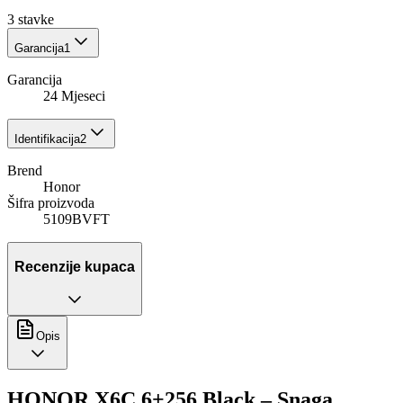
3
stavke
Garancija
1
Garancija
24 Mjeseci
Identifikacija
2
Brend
Honor
Šifra proizvoda
5109BVFT
Recenzije kupaca
Opis
HONOR X6C 6+256 Black – Snaga,