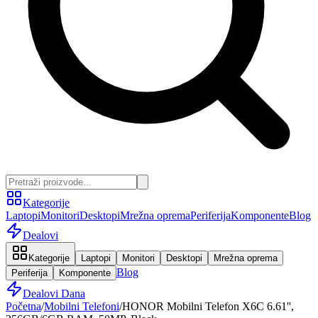
Kategorije
Laptopi
Monitori
Desktopi
Mrežna oprema
Periferija
Komponente
Blog
Dealovi
Kategorije
Laptopi
Monitori
Desktopi
Mrežna oprema
Blog
Periferija
Komponente
Dealovi Dana
Početna
/
Mobilni Telefoni
/
HONOR Mobilni Telefon X6C 6.61'',