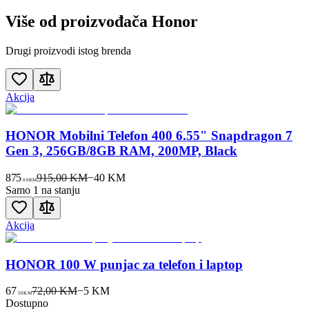
Više od proizvođača
Honor
Drugi proizvodi istog brenda
Akcija
HONOR Mobilni Telefon 400 6.55" Snapdragon 7
Gen 3, 256GB/8GB RAM, 200MP, Black
875
915,00 KM
−
40
KM
00
KM
Samo 1 na stanju
Akcija
HONOR 100 W punjac za telefon i laptop
67
72,00 KM
−
5
KM
50
KM
Dostupno