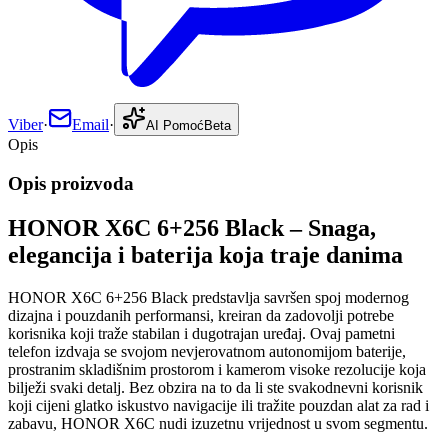
Viber
·
Email
·
AI Pomoć
Beta
Opis
Opis proizvoda
HONOR X6C 6+256 Black – Snaga,
elegancija i baterija koja traje danima
HONOR X6C 6+256 Black predstavlja savršen spoj modernog
dizajna i pouzdanih performansi, kreiran da zadovolji potrebe
korisnika koji traže stabilan i dugotrajan uređaj. Ovaj pametni
telefon izdvaja se svojom nevjerovatnom autonomijom baterije,
prostranim skladišnim prostorom i kamerom visoke rezolucije koja
bilježi svaki detalj. Bez obzira na to da li ste svakodnevni korisnik
koji cijeni glatko iskustvo navigacije ili tražite pouzdan alat za rad i
zabavu, HONOR X6C nudi izuzetnu vrijednost u svom segmentu.