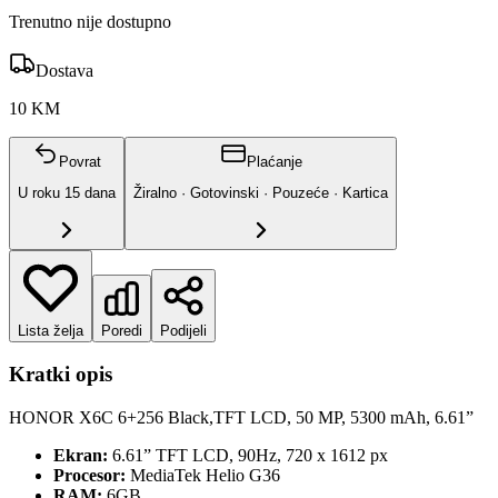
Trenutno nije dostupno
Dostava
10 KM
Povrat
Plaćanje
U roku
15
dana
Žiralno · Gotovinski · Pouzeće · Kartica
Lista želja
Poredi
Podijeli
Kratki opis
HONOR X6C 6+256 Black,TFT LCD, 50 MP, 5300 mAh, 6.61”
Ekran:
6.61” TFT LCD, 90Hz, 720 x 1612 px
Procesor:
MediaTek Helio G36
RAM:
6GB