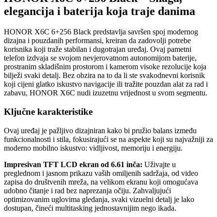
elegancija i baterija koja traje danima
HONOR X6C 6+256 Black predstavlja savršen spoj modernog
dizajna i pouzdanih performansi, kreiran da zadovolji potrebe
korisnika koji traže stabilan i dugotrajan uređaj. Ovaj pametni
telefon izdvaja se svojom nevjerovatnom autonomijom baterije,
prostranim skladišnim prostorom i kamerom visoke rezolucije koja
bilježi svaki detalj. Bez obzira na to da li ste svakodnevni korisnik
koji cijeni glatko iskustvo navigacije ili tražite pouzdan alat za rad i
zabavu, HONOR X6C nudi izuzetnu vrijednost u svom segmentu.
Ključne karakteristike
Ovaj uređaj je pažljivo dizajniran kako bi pružio balans između
funkcionalnosti i stila, fokusirajući se na aspekte koji su najvažniji za
moderno mobilno iskustvo: vidljivost, memoriju i energiju.
Impresivan TFT LCD ekran od 6.61 inča:
Uživajte u
preglednom i jasnom prikazu vaših omiljenih sadržaja, od video
zapisa do društvenih mreža, na velikom ekranu koji omogućava
udobno čitanje i rad bez naprezanja očiju. Zahvaljujući
optimizovanim uglovima gledanja, svaki vizuelni detalj je lako
dostupan, čineći multitasking jednostavnijim nego ikada.