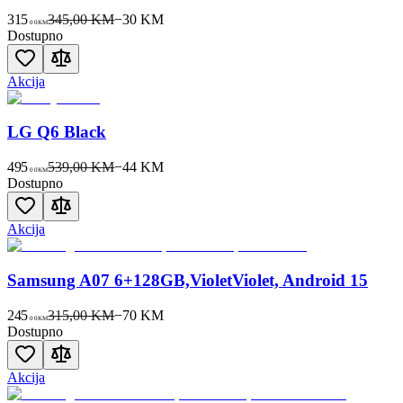
315
345,00 KM
−
30
KM
00
KM
Dostupno
Akcija
LG Q6 Black
495
539,00 KM
−
44
KM
00
KM
Dostupno
Akcija
Samsung A07 6+128GB,VioletViolet, Android 15
245
315,00 KM
−
70
KM
00
KM
Dostupno
Akcija