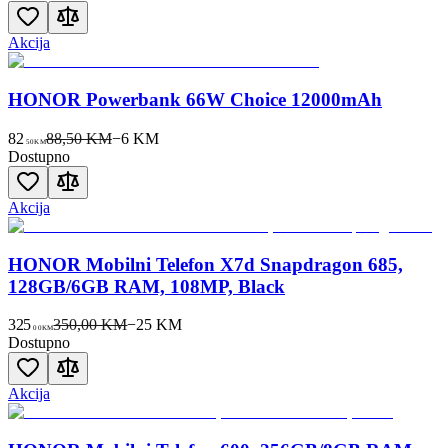
Akcija
HONOR Powerbank 66W Choice 12000mAh
82
88,50 KM
−
6
KM
50
KM
Dostupno
Akcija
HONOR Mobilni Telefon X7d Snapdragon 685,
128GB/6GB RAM, 108MP, Black
325
350,00 KM
−
25
KM
00
KM
Dostupno
Akcija