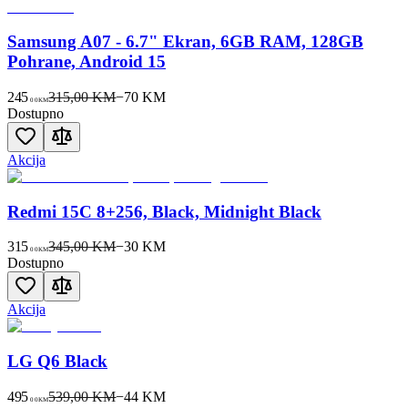
Samsung A07 - 6.7" Ekran, 6GB RAM, 128GB
Pohrane, Android 15
245
315,00 KM
−
70
KM
00
KM
Dostupno
Akcija
Redmi 15C 8+256, Black, Midnight Black
315
345,00 KM
−
30
KM
00
KM
Dostupno
Akcija
LG Q6 Black
495
539,00 KM
−
44
KM
00
KM