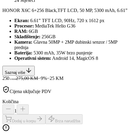
24 Mjeseci
HONOR X6C 6+256 Black,TFT LCD, 50 MP, 5300 mAh, 6.61”
Ekran:
6.61” TFT LCD, 90Hz, 720 x 1612 px
Procesor:
MediaTek Helio G36
RAM:
6GB
Skladištenje:
256GB
Kamera:
Glavna 50MP + 2MP dubinski senzor / 5MP
prednja
Baterija:
5300 mAh, 35W brzo punjenje
Operativni sistem:
Android 14, MagicOS 8
Saznaj više
250
275,00 KM
−
9
%
−
25
KM
00
KM
Cijena uključuje PDV
Količina
1
Dodaj u korpu
Brza narudžba