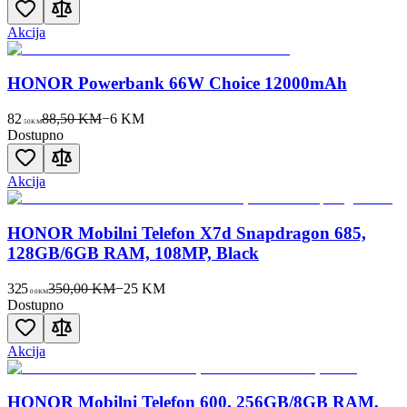
Akcija
HONOR Powerbank 66W Choice 12000mAh
82
88,50 KM
−
6
KM
50
KM
Dostupno
Akcija
HONOR Mobilni Telefon X7d Snapdragon 685,
128GB/6GB RAM, 108MP, Black
325
350,00 KM
−
25
KM
00
KM
Dostupno
Akcija
HONOR Mobilni Telefon 600, 256GB/8GB RAM,