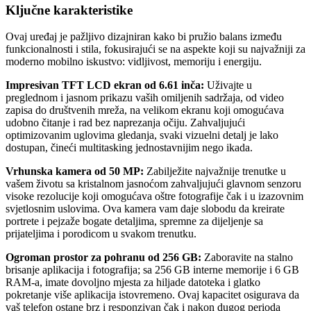
Ključne karakteristike
Ovaj uređaj je pažljivo dizajniran kako bi pružio balans između
funkcionalnosti i stila, fokusirajući se na aspekte koji su najvažniji za
moderno mobilno iskustvo: vidljivost, memoriju i energiju.
Impresivan TFT LCD ekran od 6.61 inča:
Uživajte u
preglednom i jasnom prikazu vaših omiljenih sadržaja, od video
zapisa do društvenih mreža, na velikom ekranu koji omogućava
udobno čitanje i rad bez naprezanja očiju. Zahvaljujući
optimizovanim uglovima gledanja, svaki vizuelni detalj je lako
dostupan, čineći multitasking jednostavnijim nego ikada.
Vrhunska kamera od 50 MP:
Zabilježite najvažnije trenutke u
vašem životu sa kristalnom jasnoćom zahvaljujući glavnom senzoru
visoke rezolucije koji omogućava oštre fotografije čak i u izazovnim
svjetlosnim uslovima. Ova kamera vam daje slobodu da kreirate
portrete i pejzaže bogate detaljima, spremne za dijeljenje sa
prijateljima i porodicom u svakom trenutku.
Ogroman prostor za pohranu od 256 GB:
Zaboravite na stalno
brisanje aplikacija i fotografija; sa 256 GB interne memorije i 6 GB
RAM-a, imate dovoljno mjesta za hiljade datoteka i glatko
pokretanje više aplikacija istovremeno. Ovaj kapacitet osigurava da
vaš telefon ostane brz i responzivan čak i nakon dugog perioda