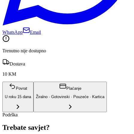
WhatsApp
Email
Trenutno nije dostupno
Dostava
10 KM
Povrat
Plaćanje
U roku
15
dana
Žiralno · Gotovinski · Pouzeće · Kartica
Podrška
Trebate savjet?