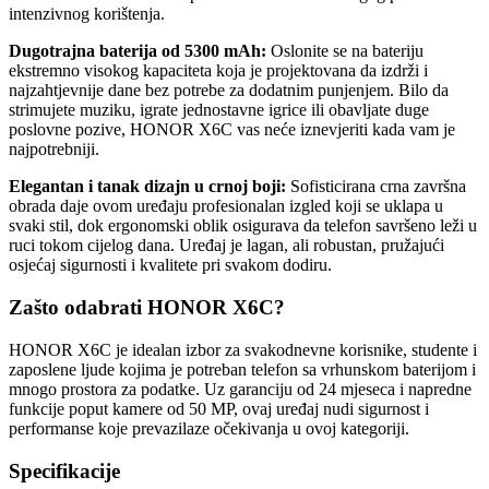
intenzivnog korištenja.
Dugotrajna baterija od 5300 mAh:
Oslonite se na bateriju
ekstremno visokog kapaciteta koja je projektovana da izdrži i
najzahtjevnije dane bez potrebe za dodatnim punjenjem. Bilo da
strimujete muziku, igrate jednostavne igrice ili obavljate duge
poslovne pozive, HONOR X6C vas neće iznevjeriti kada vam je
najpotrebniji.
Elegantan i tanak dizajn u crnoj boji:
Sofisticirana crna završna
obrada daje ovom uređaju profesionalan izgled koji se uklapa u
svaki stil, dok ergonomski oblik osigurava da telefon savršeno leži u
ruci tokom cijelog dana. Uređaj je lagan, ali robustan, pružajući
osjećaj sigurnosti i kvalitete pri svakom dodiru.
Zašto odabrati HONOR X6C?
HONOR X6C je idealan izbor za svakodnevne korisnike, studente i
zaposlene ljude kojima je potreban telefon sa vrhunskom baterijom i
mnogo prostora za podatke. Uz garanciju od 24 mjeseca i napredne
funkcije poput kamere od 50 MP, ovaj uređaj nudi sigurnost i
performanse koje prevazilaze očekivanja u ovoj kategoriji.
Specifikacije