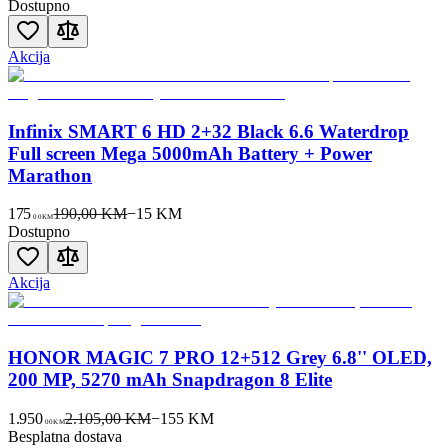
Dostupno
Akcija
Infinix SMART 6 HD 2+32 Black 6.6 Waterdrop
Full screen Mega 5000mAh Battery + Power
Marathon
175
190,00 KM
−
15
KM
00
KM
Dostupno
Akcija
HONOR MAGIC 7 PRO 12+512 Grey 6.8'' OLED,
200 MP, 5270 mAh Snapdragon 8 Elite
1.950
2.105,00 KM
−
155
KM
00
KM
Besplatna dostava