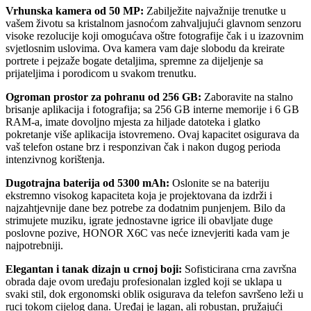
Vrhunska kamera od 50 MP:
Zabilježite najvažnije trenutke u
vašem životu sa kristalnom jasnoćom zahvaljujući glavnom senzoru
visoke rezolucije koji omogućava oštre fotografije čak i u izazovnim
svjetlosnim uslovima. Ova kamera vam daje slobodu da kreirate
portrete i pejzaže bogate detaljima, spremne za dijeljenje sa
prijateljima i porodicom u svakom trenutku.
Ogroman prostor za pohranu od 256 GB:
Zaboravite na stalno
brisanje aplikacija i fotografija; sa 256 GB interne memorije i 6 GB
RAM-a, imate dovoljno mjesta za hiljade datoteka i glatko
pokretanje više aplikacija istovremeno. Ovaj kapacitet osigurava da
vaš telefon ostane brz i responzivan čak i nakon dugog perioda
intenzivnog korištenja.
Dugotrajna baterija od 5300 mAh:
Oslonite se na bateriju
ekstremno visokog kapaciteta koja je projektovana da izdrži i
najzahtjevnije dane bez potrebe za dodatnim punjenjem. Bilo da
strimujete muziku, igrate jednostavne igrice ili obavljate duge
poslovne pozive, HONOR X6C vas neće iznevjeriti kada vam je
najpotrebniji.
Elegantan i tanak dizajn u crnoj boji:
Sofisticirana crna završna
obrada daje ovom uređaju profesionalan izgled koji se uklapa u
svaki stil, dok ergonomski oblik osigurava da telefon savršeno leži u
ruci tokom cijelog dana. Uređaj je lagan, ali robustan, pružajući