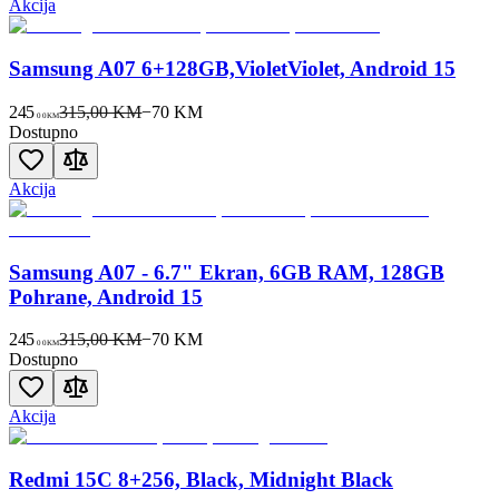
Akcija
Samsung A07 6+128GB,VioletViolet, Android 15
245
315,00 KM
−
70
KM
00
KM
Dostupno
Akcija
Samsung A07 - 6.7" Ekran, 6GB RAM, 128GB
Pohrane, Android 15
245
315,00 KM
−
70
KM
00
KM
Dostupno
Akcija
Redmi 15C 8+256, Black, Midnight Black