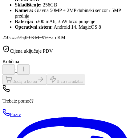
Skladištenje:
256GB
Kamera:
Glavna 50MP + 2MP dubinski senzor / 5MP
prednja
Baterija:
5300 mAh, 35W brzo punjenje
Operativni sistem:
Android 14, MagicOS 8
250
275,00 KM
−
9
%
−
25
KM
00
KM
Cijena uključuje PDV
Količina
1
Dodaj u korpu
Brza narudžba
Trebate pomoć?
Poziv