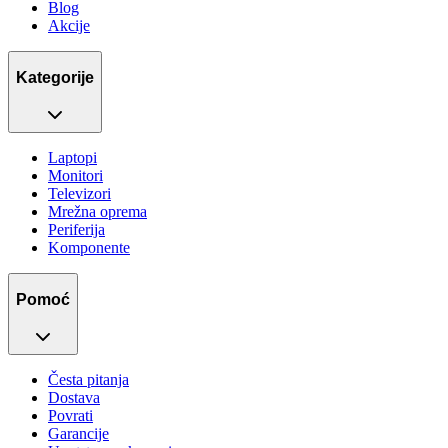
Blog
Akcije
Kategorije
Laptopi
Monitori
Televizori
Mrežna oprema
Periferija
Komponente
Pomoć
Česta pitanja
Dostava
Povrati
Garancije