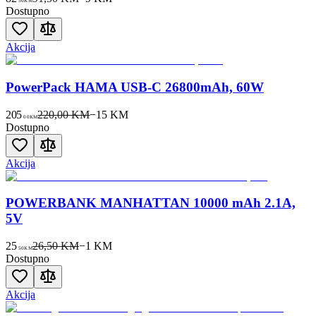
50
KM
Dostupno
Akcija
PowerPack HAMA USB-C 26800mAh, 60W
205
220,00 KM
−
15
KM
00
KM
Dostupno
Akcija
POWERBANK MANHATTAN 10000 mAh 2.1A,
5V
25
26,50 KM
−
1
KM
50
KM
Dostupno
Akcija