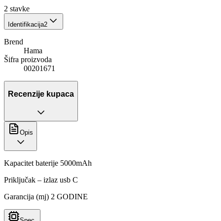
2
stavke
Identifikacija
2
Brend
Hama
Šifra proizvoda
00201671
Recenzije kupaca
Opis
Kapacitet baterije 5000mAh
Priključak – izlaz usb C
Garancija (mj) 2 GODINE
Spec.