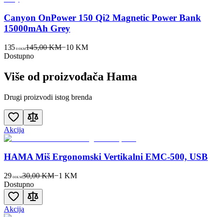
Canyon OnPower 150 Qi2 Magnetic Power Bank
15000mAh Grey
135
145,00 KM
−
10
KM
00
KM
Dostupno
Više od proizvođača
Hama
Drugi proizvodi istog brenda
Akcija
HAMA Miš Ergonomski Vertikalni EMC-500, USB
29
30,00 KM
−
1
KM
00
KM
Dostupno
Akcija