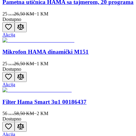
Pametna utičnica HAMA sa tajmerom, 20 programa
25
26,50 KM
−
1
KM
50
KM
Dostupno
Akcija
Mikrofon HAMA dinamički M151
25
26,50 KM
−
1
KM
50
KM
Dostupno
Akcija
Filter Hama Smart 3u1 00186437
56
58,50 KM
−
2
KM
50
KM
Dostupno
Akcija