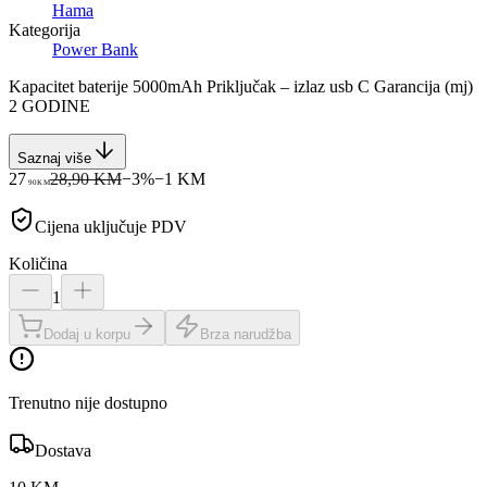
Hama
Kategorija
Power Bank
Kapacitet baterije 5000mAh Priključak – izlaz usb C Garancija (mj)
2 GODINE
Saznaj više
27
28,90 KM
−
3
%
−
1
KM
90
KM
Cijena uključuje PDV
Količina
1
Dodaj u korpu
Brza narudžba
Trenutno nije dostupno
Dostava