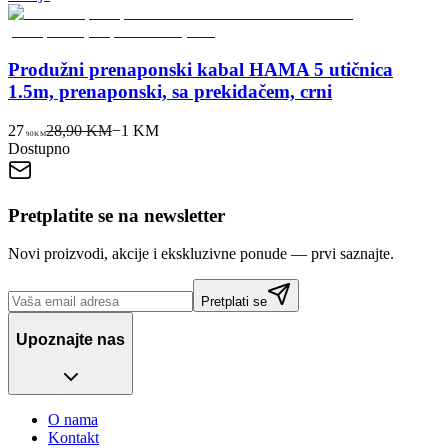
Produžni prenaponski kabal HAMA 5 utičnica
1.5m, prenaponski, sa prekidačem, crni
27
28,90 KM
−
1
KM
90
KM
Dostupno
Pretplatite se na newsletter
Novi proizvodi, akcije i ekskluzivne ponude — prvi saznajte.
Pretplati se
Upoznajte nas
O nama
Kontakt