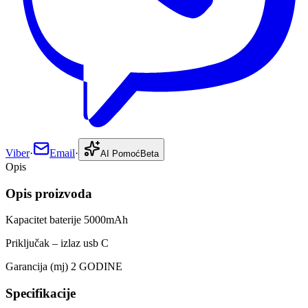
Viber
·
Email
·
AI Pomoć
Beta
Opis
Opis proizvoda
Kapacitet baterije 5000mAh
Priključak – izlaz usb C
Garancija (mj) 2 GODINE
Specifikacije