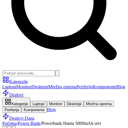
Kategorije
Laptopi
Monitori
Desktopi
Mrežna oprema
Periferija
Komponente
Blog
Dealovi
Kategorije
Laptopi
Monitori
Desktopi
Mrežna oprema
Blog
Periferija
Komponente
Dealovi Dana
Početna
/
Power Bank
/
Powerbank Hama 5000mAh sivi