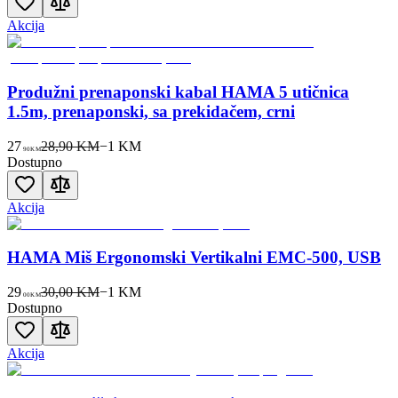
Akcija
Produžni prenaponski kabal HAMA 5 utičnica
1.5m, prenaponski, sa prekidačem, crni
27
28,90 KM
−
1
KM
90
KM
Dostupno
Akcija
HAMA Miš Ergonomski Vertikalni EMC-500, USB
29
30,00 KM
−
1
KM
00
KM
Dostupno
Akcija