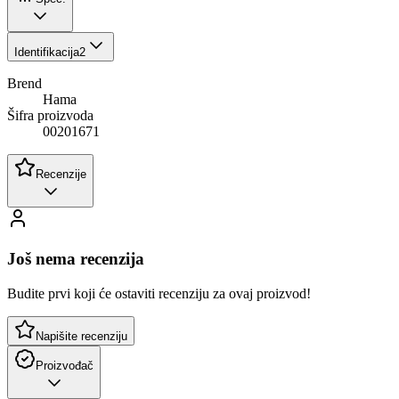
Identifikacija
2
Brend
Hama
Šifra proizvoda
00201671
Recenzije
Još nema recenzija
Budite prvi koji će ostaviti recenziju za ovaj proizvod!
Napišite recenziju
Proizvođač