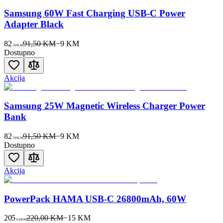
Samsung 60W Fast Charging USB-C Power
Adapter Black
82
91,50 KM
−
9
KM
50
KM
Dostupno
Akcija
Samsung 25W Magnetic Wireless Charger Power
Bank
82
91,50 KM
−
9
KM
50
KM
Dostupno
Akcija
PowerPack HAMA USB-C 26800mAh, 60W
205
220,00 KM
−
15
KM
00
KM