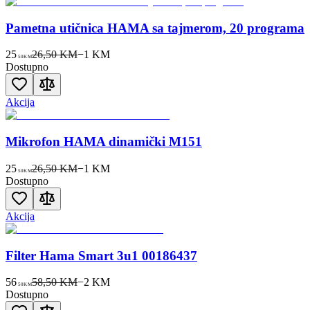
Pametna utičnica HAMA sa tajmerom, 20 programa
25
26,50 KM
−
1
KM
50
KM
Dostupno
Akcija
Mikrofon HAMA dinamički M151
25
26,50 KM
−
1
KM
50
KM
Dostupno
Akcija
Filter Hama Smart 3u1 00186437
56
58,50 KM
−
2
KM
50
KM
Dostupno