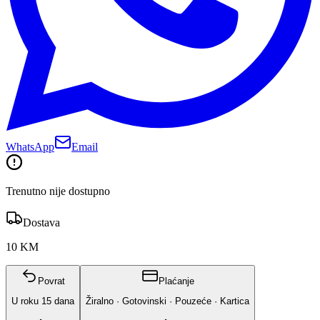
WhatsApp
Email
Trenutno nije dostupno
Dostava
10 KM
Povrat
Plaćanje
U roku
15
dana
Žiralno · Gotovinski · Pouzeće · Kartica