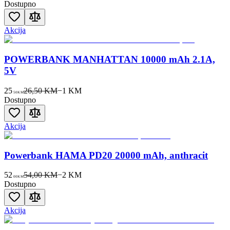
Dostupno
Akcija
POWERBANK MANHATTAN 10000 mAh 2.1A,
5V
25
26,50 KM
−
1
KM
50
KM
Dostupno
Akcija
Powerbank HAMA PD20 20000 mAh, anthracit
52
54,00 KM
−
2
KM
00
KM
Dostupno
Akcija