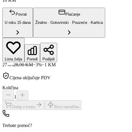
10 KM
Povrat
Plaćanje
U roku
15
dana
Žiralno · Gotovinski · Pouzeće · Kartica
Lista želja
Poredi
Podijeli
27
28,90 KM
−
3
%
−
1
KM
90
KM
Cijena uključuje PDV
Količina
1
Dodaj u korpu
Brza narudžba
Trebate pomoć?