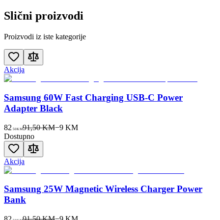
Slični proizvodi
Proizvodi iz iste kategorije
Akcija
Samsung 60W Fast Charging USB-C Power
Adapter Black
82
91,50 KM
−
9
KM
50
KM
Dostupno
Akcija
Samsung 25W Magnetic Wireless Charger Power
Bank
82
91,50 KM
−
9
KM