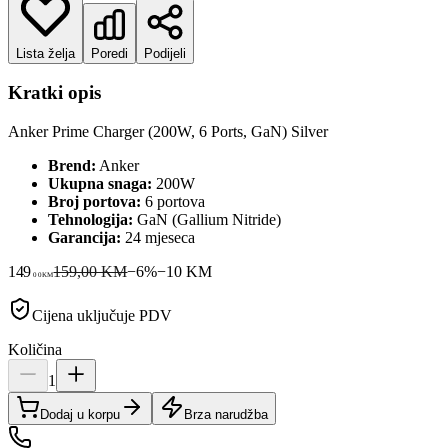
Lista želja
Poredi
Podijeli
Kratki opis
Anker Prime Charger (200W, 6 Ports, GaN) Silver
Brend:
Anker
Ukupna snaga:
200W
Broj portova:
6 portova
Tehnologija:
GaN (Gallium Nitride)
Garancija:
24 mjeseca
149
159,00 KM
−
6
%
−
10
KM
00
KM
Cijena uključuje PDV
Količina
1
Dodaj u korpu
Brza narudžba