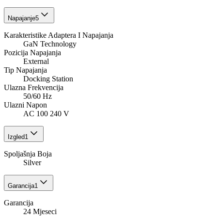
Napajanje
5
Karakteristike Adaptera I Napajanja
GaN Technology
Pozicija Napajanja
External
Tip Napajanja
Docking Station
Ulazna Frekvencija
50/60 Hz
Ulazni Napon
AC 100 240 V
Izgled
1
Spoljašnja Boja
Silver
Garancija
1
Garancija
24 Mjeseci