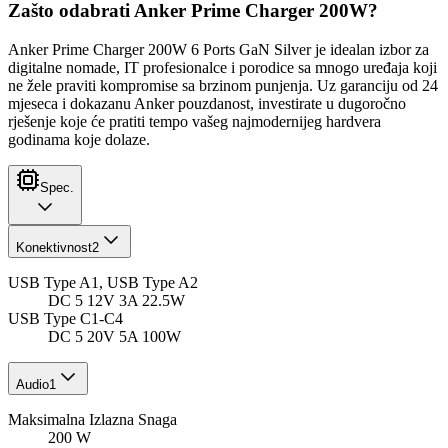
Zašto odabrati Anker Prime Charger 200W?
Anker Prime Charger 200W 6 Ports GaN Silver je idealan izbor za
digitalne nomade, IT profesionalce i porodice sa mnogo uređaja koji
ne žele praviti kompromise sa brzinom punjenja. Uz garanciju od 24
mjeseca i dokazanu Anker pouzdanost, investirate u dugoročno
rješenje koje će pratiti tempo vašeg najmodernijeg hardvera
godinama koje dolaze.
Spec.
Konektivnost
2
USB Type A1, USB Type A2
DC 5 12V 3A 22.5W
USB Type C1-C4
DC 5 20V 5A 100W
Audio
1
Maksimalna Izlazna Snaga
200 W