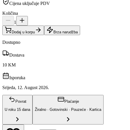
Cijena uključuje PDV
Količina
1
Dodaj u korpu
Brza narudžba
Dostupno
Dostava
10 KM
Isporuka
Srijeda, 12. August 2026.
Povrat
Plaćanje
U roku
15
dana
Žiralno · Gotovinski · Pouzeće · Kartica