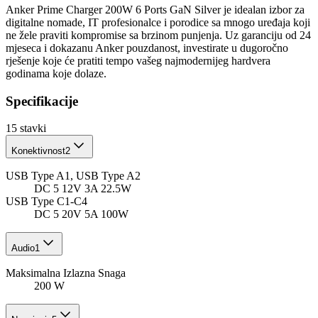
Anker Prime Charger 200W 6 Ports GaN Silver je idealan izbor za
digitalne nomade, IT profesionalce i porodice sa mnogo uređaja koji
ne žele praviti kompromise sa brzinom punjenja. Uz garanciju od 24
mjeseca i dokazanu Anker pouzdanost, investirate u dugoročno
rješenje koje će pratiti tempo vašeg najmodernijeg hardvera
godinama koje dolaze.
Specifikacije
15
stavki
Konektivnost
2
USB Type A1, USB Type A2
DC 5 12V 3A 22.5W
USB Type C1-C4
DC 5 20V 5A 100W
Audio
1
Maksimalna Izlazna Snaga
200 W