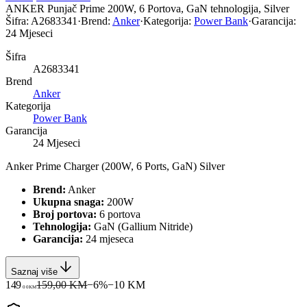
ANKER Punjač Prime 200W, 6 Portova, GaN tehnologija, Silver
Šifra:
A2683341
·
Brend:
Anker
·
Kategorija:
Power Bank
·
Garancija:
24 Mjeseci
Šifra
A2683341
Brend
Anker
Kategorija
Power Bank
Garancija
24 Mjeseci
Anker Prime Charger (200W, 6 Ports, GaN) Silver
Brend:
Anker
Ukupna snaga:
200W
Broj portova:
6 portova
Tehnologija:
GaN (Gallium Nitride)
Garancija:
24 mjeseca
Saznaj više
149
159,00 KM
−
6
%
−
10
KM
00
KM