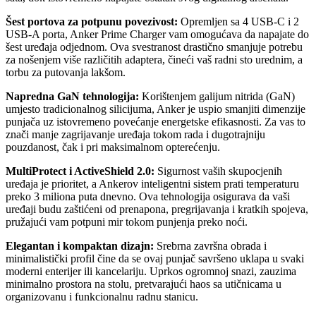
Šest portova za potpunu povezivost:
Opremljen sa 4 USB-C i 2
USB-A porta, Anker Prime Charger vam omogućava da napajate do
šest uređaja odjednom. Ova svestranost drastično smanjuje potrebu
za nošenjem više različitih adaptera, čineći vaš radni sto urednim, a
torbu za putovanja lakšom.
Napredna GaN tehnologija:
Korištenjem galijum nitrida (GaN)
umjesto tradicionalnog silicijuma, Anker je uspio smanjiti dimenzije
punjača uz istovremeno povećanje energetske efikasnosti. Za vas to
znači manje zagrijavanje uređaja tokom rada i dugotrajniju
pouzdanost, čak i pri maksimalnom opterećenju.
MultiProtect i ActiveShield 2.0:
Sigurnost vaših skupocjenih
uređaja je prioritet, a Ankerov inteligentni sistem prati temperaturu
preko 3 miliona puta dnevno. Ova tehnologija osigurava da vaši
uređaji budu zaštićeni od prenapona, pregrijavanja i kratkih spojeva,
pružajući vam potpuni mir tokom punjenja preko noći.
Elegantan i kompaktan dizajn:
Srebrna završna obrada i
minimalistički profil čine da se ovaj punjač savršeno uklapa u svaki
moderni enterijer ili kancelariju. Uprkos ogromnoj snazi, zauzima
minimalno prostora na stolu, pretvarajući haos sa utičnicama u
organizovanu i funkcionalnu radnu stanicu.