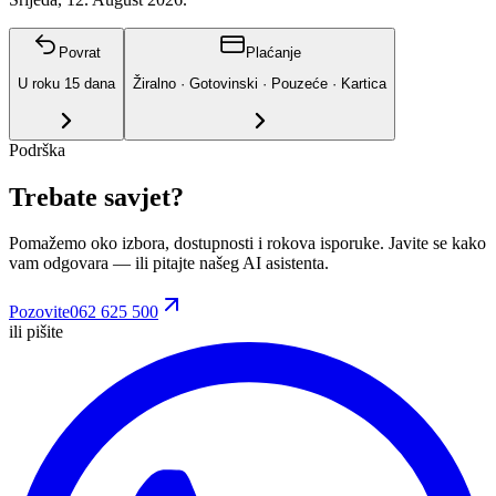
Povrat
Plaćanje
U roku
15
dana
Žiralno · Gotovinski · Pouzeće · Kartica
Podrška
Trebate savjet?
Pomažemo oko izbora, dostupnosti i rokova isporuke. Javite se kako
vam odgovara
— ili pitajte našeg AI asistenta.
Pozovite
062 625 500
ili pišite