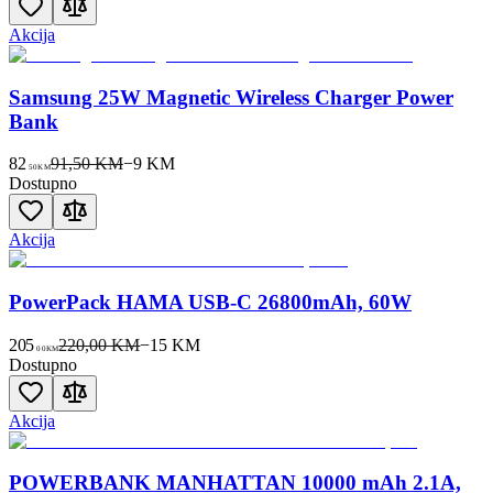
Akcija
Samsung 25W Magnetic Wireless Charger Power
Bank
82
91,50 KM
−
9
KM
50
KM
Dostupno
Akcija
PowerPack HAMA USB-C 26800mAh, 60W
205
220,00 KM
−
15
KM
00
KM
Dostupno
Akcija
POWERBANK MANHATTAN 10000 mAh 2.1A,