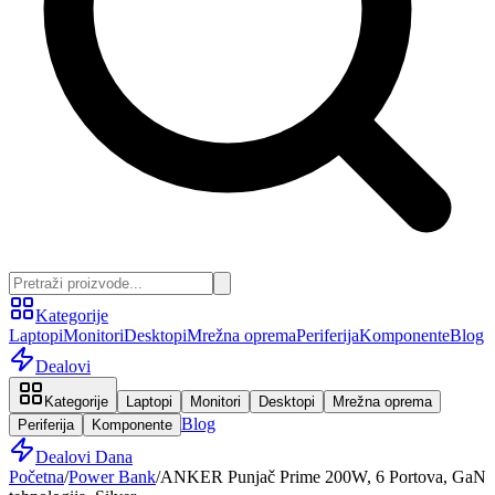
Kategorije
Laptopi
Monitori
Desktopi
Mrežna oprema
Periferija
Komponente
Blog
Dealovi
Kategorije
Laptopi
Monitori
Desktopi
Mrežna oprema
Blog
Periferija
Komponente
Dealovi Dana
Početna
/
Power Bank
/
ANKER Punjač Prime 200W, 6 Portova, GaN