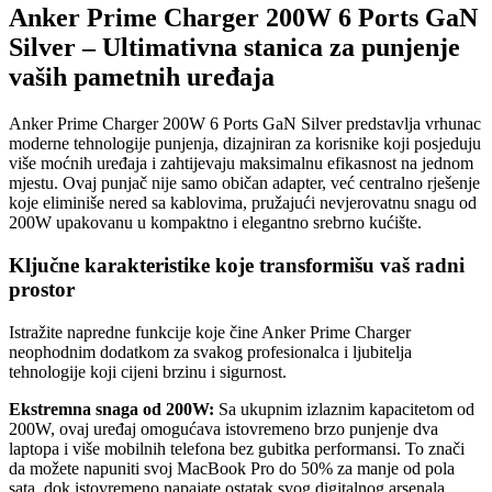
Anker Prime Charger 200W 6 Ports GaN
Silver – Ultimativna stanica za punjenje
vaših pametnih uređaja
Anker Prime Charger 200W 6 Ports GaN Silver predstavlja vrhunac
moderne tehnologije punjenja, dizajniran za korisnike koji posjeduju
više moćnih uređaja i zahtijevaju maksimalnu efikasnost na jednom
mjestu. Ovaj punjač nije samo običan adapter, već centralno rješenje
koje eliminiše nered sa kablovima, pružajući nevjerovatnu snagu od
200W upakovanu u kompaktno i elegantno srebrno kućište.
Ključne karakteristike koje transformišu vaš radni
prostor
Istražite napredne funkcije koje čine Anker Prime Charger
neophodnim dodatkom za svakog profesionalca i ljubitelja
tehnologije koji cijeni brzinu i sigurnost.
Ekstremna snaga od 200W:
Sa ukupnim izlaznim kapacitetom od
200W, ovaj uređaj omogućava istovremeno brzo punjenje dva
laptopa i više mobilnih telefona bez gubitka performansi. To znači
da možete napuniti svoj MacBook Pro do 50% za manje od pola
sata, dok istovremeno napajate ostatak svog digitalnog arsenala.