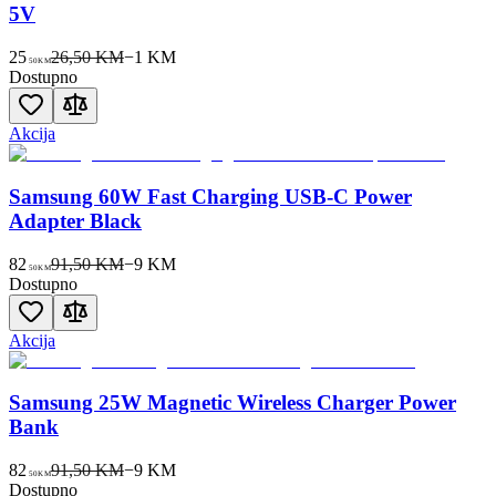
5V
25
26,50 KM
−
1
KM
50
KM
Dostupno
Akcija
Samsung 60W Fast Charging USB-C Power
Adapter Black
82
91,50 KM
−
9
KM
50
KM
Dostupno
Akcija
Samsung 25W Magnetic Wireless Charger Power
Bank
82
91,50 KM
−
9
KM
50
KM
Dostupno