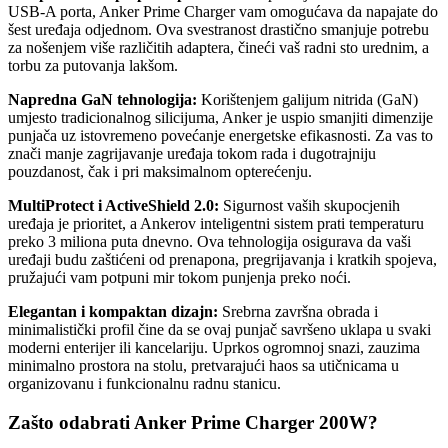
USB-A porta, Anker Prime Charger vam omogućava da napajate do
šest uređaja odjednom. Ova svestranost drastično smanjuje potrebu
za nošenjem više različitih adaptera, čineći vaš radni sto urednim, a
torbu za putovanja lakšom.
Napredna GaN tehnologija:
Korištenjem galijum nitrida (GaN)
umjesto tradicionalnog silicijuma, Anker je uspio smanjiti dimenzije
punjača uz istovremeno povećanje energetske efikasnosti. Za vas to
znači manje zagrijavanje uređaja tokom rada i dugotrajniju
pouzdanost, čak i pri maksimalnom opterećenju.
MultiProtect i ActiveShield 2.0:
Sigurnost vaših skupocjenih
uređaja je prioritet, a Ankerov inteligentni sistem prati temperaturu
preko 3 miliona puta dnevno. Ova tehnologija osigurava da vaši
uređaji budu zaštićeni od prenapona, pregrijavanja i kratkih spojeva,
pružajući vam potpuni mir tokom punjenja preko noći.
Elegantan i kompaktan dizajn:
Srebrna završna obrada i
minimalistički profil čine da se ovaj punjač savršeno uklapa u svaki
moderni enterijer ili kancelariju. Uprkos ogromnoj snazi, zauzima
minimalno prostora na stolu, pretvarajući haos sa utičnicama u
organizovanu i funkcionalnu radnu stanicu.
Zašto odabrati Anker Prime Charger 200W?