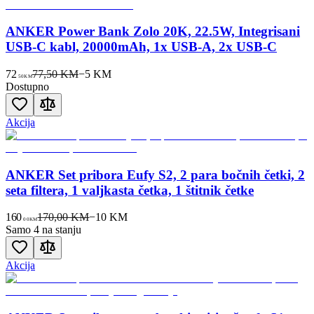
ANKER Power Bank Zolo 20K, 22.5W, Integrisani
USB-C kabl, 20000mAh, 1x USB-A, 2x USB-C
72
77,50 KM
−
5
KM
50
KM
Dostupno
Akcija
ANKER Set pribora Eufy S2, 2 para bočnih četki, 2
seta filtera, 1 valjkasta četka, 1 štitnik četke
160
170,00 KM
−
10
KM
00
KM
Samo 4 na stanju
Akcija