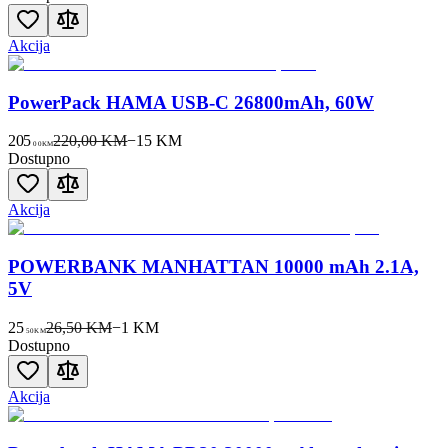
Akcija
PowerPack HAMA USB-C 26800mAh, 60W
205
220,00 KM
−
15
KM
00
KM
Dostupno
Akcija
POWERBANK MANHATTAN 10000 mAh 2.1A,
5V
25
26,50 KM
−
1
KM
50
KM
Dostupno
Akcija