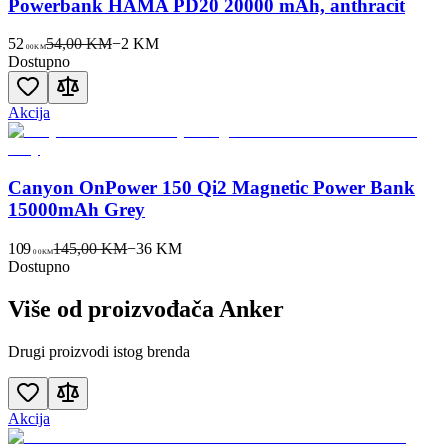
Powerbank HAMA PD20 20000 mAh, anthracit
52
54,00 KM
−
2
KM
00
KM
Dostupno
Akcija
Canyon OnPower 150 Qi2 Magnetic Power Bank
15000mAh Grey
109
145,00 KM
−
36
KM
00
KM
Dostupno
Više od proizvođača
Anker
Drugi proizvodi istog brenda
Akcija