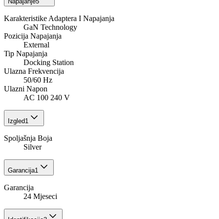
Napajanje
5
Karakteristike Adaptera I Napajanja
GaN Technology
Pozicija Napajanja
External
Tip Napajanja
Docking Station
Ulazna Frekvencija
50/60 Hz
Ulazni Napon
AC 100 240 V
Izgled
1
Spoljašnja Boja
Silver
Garancija
1
Garancija
24 Mjeseci