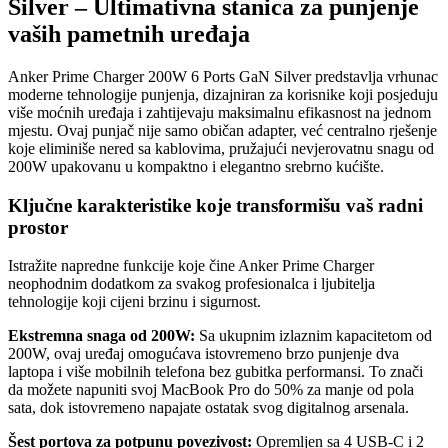
Silver – Ultimativna stanica za punjenje
vaših pametnih uređaja
Anker Prime Charger 200W 6 Ports GaN Silver predstavlja vrhunac
moderne tehnologije punjenja, dizajniran za korisnike koji posjeduju
više moćnih uređaja i zahtijevaju maksimalnu efikasnost na jednom
mjestu. Ovaj punjač nije samo običan adapter, već centralno rješenje
koje eliminiše nered sa kablovima, pružajući nevjerovatnu snagu od
200W upakovanu u kompaktno i elegantno srebrno kućište.
Ključne karakteristike koje transformišu vaš radni
prostor
Istražite napredne funkcije koje čine Anker Prime Charger
neophodnim dodatkom za svakog profesionalca i ljubitelja
tehnologije koji cijeni brzinu i sigurnost.
Ekstremna snaga od 200W:
Sa ukupnim izlaznim kapacitetom od
200W, ovaj uređaj omogućava istovremeno brzo punjenje dva
laptopa i više mobilnih telefona bez gubitka performansi. To znači
da možete napuniti svoj MacBook Pro do 50% za manje od pola
sata, dok istovremeno napajate ostatak svog digitalnog arsenala.
Šest portova za potpunu povezivost:
Opremljen sa 4 USB-C i 2