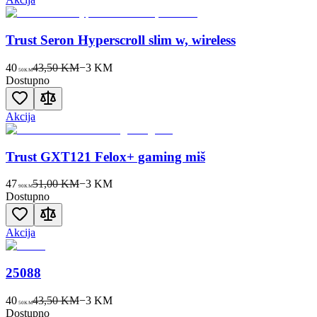
Trust Seron Hyperscroll slim w, wireless
40
43,50 KM
−
3
KM
50
KM
Dostupno
Akcija
Trust GXT121 Felox+ gaming miš
47
51,00 KM
−
3
KM
90
KM
Dostupno
Akcija
25088
40
43,50 KM
−
3
KM
50
KM
Dostupno