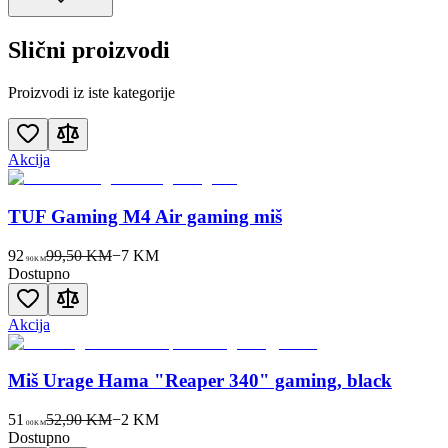
Slični proizvodi
Proizvodi iz iste kategorije
Akcija
TUF Gaming M4 Air gaming miš
92
99,50 KM
−
7
KM
90
KM
Dostupno
Akcija
Miš Urage Hama "Reaper 340" gaming, black
51
52,90 KM
−
2
KM
00
KM
Dostupno