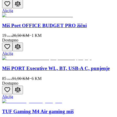
Akcija
Miš Port OFFICE BUDGET PRO žični
19
20,50 KM
−
1
KM
90
KM
Dostupno
Akcija
Miš PORT Executive WL, BT, USB-A C, punjenje
85
91,90 KM
−
6
KM
50
KM
Dostupno
Akcija
TUF Gaming M4 Air gaming miš