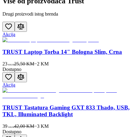
Više od proizvođača
Trust
Drugi proizvodi istog brenda
Akcija
TRUST Laptop Torba 14" Bologna Slim, Crna
23
25,50 KM
−
2
KM
90
KM
Dostupno
Akcija
TRUST Tastatura Gaming GXT 833 Thado, USB,
TKL, Illuminated Backlight
39
42,00 KM
−
3
KM
50
KM
Dostupno