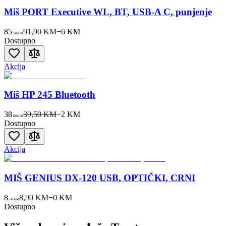
Miš PORT Executive WL, BT, USB-A C, punjenje
85
91,90 KM
−
6
KM
50
KM
Dostupno
Akcija
Miš HP 245 Bluetooth
38
39,50 KM
−
2
KM
00
KM
Dostupno
Akcija
MIŠ GENIUS DX-120 USB, OPTIČKI, CRNI
8
8,90 KM
−
0
KM
50
KM
Dostupno