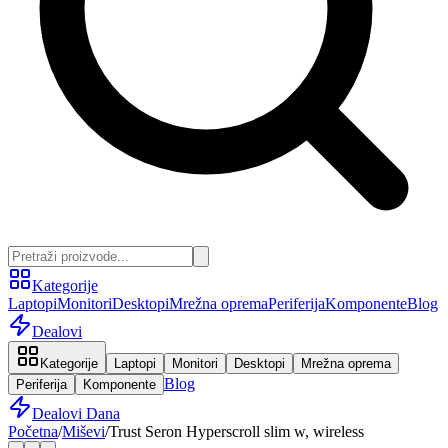
Kategorije
Laptopi
Monitori
Desktopi
Mrežna oprema
Periferija
Komponente
Blog
Dealovi
Kategorije
Laptopi
Monitori
Desktopi
Mrežna oprema
Blog
Periferija
Komponente
Dealovi Dana
Početna
/
Miševi
/
Trust Seron Hyperscroll slim w, wireless