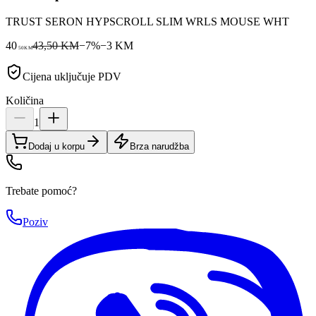
TRUST SERON HYPSCROLL SLIM WRLS MOUSE WHT
40
43,50 KM
−
7
%
−
3
KM
50
KM
Cijena uključuje PDV
Količina
1
Dodaj u korpu
Brza narudžba
Trebate pomoć?
Poziv