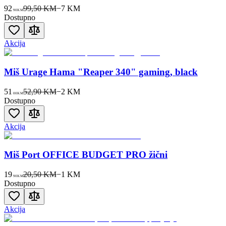
92
99,50 KM
−
7
KM
90
KM
Dostupno
Akcija
Miš Urage Hama "Reaper 340" gaming, black
51
52,90 KM
−
2
KM
00
KM
Dostupno
Akcija
Miš Port OFFICE BUDGET PRO žični
19
20,50 KM
−
1
KM
90
KM
Dostupno
Akcija