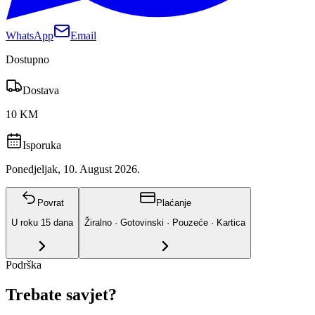
WhatsApp
Email
Dostupno
Dostava
10 KM
Isporuka
Ponedjeljak, 10. August 2026.
Povrat
Plaćanje
U roku
15
dana
Žiralno · Gotovinski · Pouzeće · Kartica
Podrška
Trebate savjet?