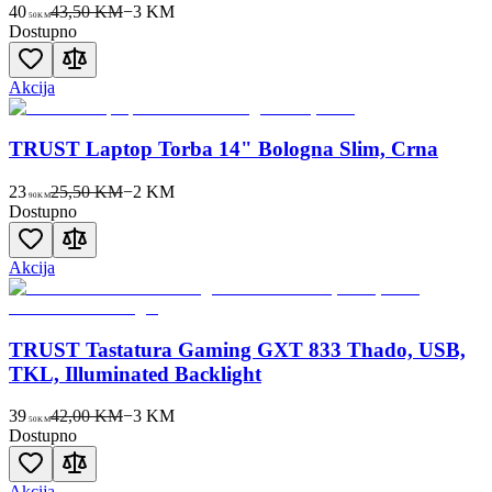
40
43,50 KM
−
3
KM
50
KM
Dostupno
Akcija
TRUST Laptop Torba 14" Bologna Slim, Crna
23
25,50 KM
−
2
KM
90
KM
Dostupno
Akcija
TRUST Tastatura Gaming GXT 833 Thado, USB,
TKL, Illuminated Backlight
39
42,00 KM
−
3
KM
50
KM
Dostupno
Akcija