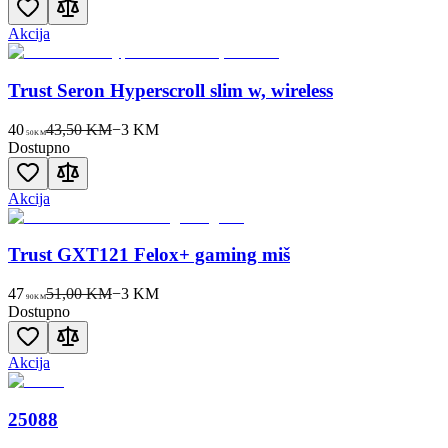
Akcija
Trust Seron Hyperscroll slim w, wireless
40
43,50 KM
−
3
KM
50
KM
Dostupno
Akcija
Trust GXT121 Felox+ gaming miš
47
51,00 KM
−
3
KM
90
KM
Dostupno
Akcija
25088