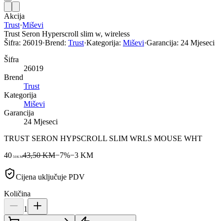
Akcija
Trust
·
Miševi
Trust Seron Hyperscroll slim w, wireless
Šifra:
26019
·
Brend:
Trust
·
Kategorija:
Miševi
·
Garancija:
24 Mjeseci
Šifra
26019
Brend
Trust
Kategorija
Miševi
Garancija
24 Mjeseci
TRUST SERON HYPSCROLL SLIM WRLS MOUSE WHT
40
43,50 KM
−
7
%
−
3
KM
50
KM
Cijena uključuje PDV
Količina
1