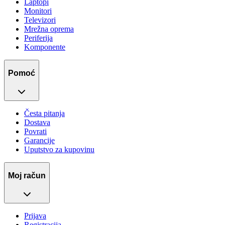
Laptopi
Monitori
Televizori
Mrežna oprema
Periferija
Komponente
Pomoć
Česta pitanja
Dostava
Povrati
Garancije
Uputstvo za kupovinu
Moj račun
Prijava
Registracija