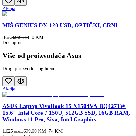
Akcija
MIŠ GENIUS DX-120 USB, OPTIČKI, CRNI
8
8,90 KM
−
0
KM
50
KM
Dostupno
Više od proizvođača
Asus
Drugi proizvodi istog brenda
Akcija
ASUS Laptop VivoBook 15 X1504VA-BQ4271W
15.6" Intel Core 7 150U, 512GB SSD, 16GB RAM,
Windows 11 Pro, Siva, Intel Graphics
1.625
1.699,00 KM
−
74
KM
00
KM