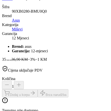
Šifra
90XB0280-BMU0Q0
Brend
Asus
Kategorija
Miševi
Garancija
12 Mjeseci
Brend:
asus
Garancija:
12-mjeseci
35
36,90 KM
−
3
%
−
1
KM
90
KM
Cijena uključuje PDV
Količina
1
Dodaj u korpu
Brza narudžba
Trenutno nije dostupno