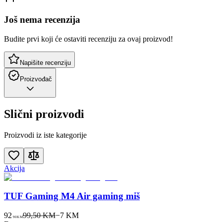
Još nema recenzija
Budite prvi koji će ostaviti recenziju za ovaj proizvod!
Napišite recenziju
Proizvođač
Slični proizvodi
Proizvodi iz iste kategorije
Akcija
TUF Gaming M4 Air gaming miš
92
99,50 KM
−
7
KM
90
KM