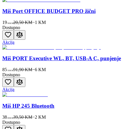
Miš Port OFFICE BUDGET PRO žični
19
20,50 KM
−
1
KM
90
KM
Dostupno
Akcija
Miš PORT Executive WL, BT, USB-A C, punjenje
85
91,90 KM
−
6
KM
50
KM
Dostupno
Akcija
Miš HP 245 Bluetooth
38
39,50 KM
−
2
KM
00
KM
Dostupno