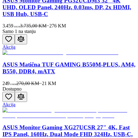
ASUS Monitor Gaming PG32UCDM3 32" 4K
UHD, OLED Panel, 240Hz, 0.03ms, DP, 2x HDMI,
USB Hub, USB-C
3.459
3.735,00 KM
−
276
KM
00
KM
Samo 1 na stanju
Akcija
ASUS Matična TUF GAMING B550M-PLUS, AM4,
B550, DDR4, mATX
249
270,00 KM
−
21
KM
00
KM
Dostupno
Akcija
ASUS Monitor Gaming XG27UCSR 27" 4K, Fast
IPS Panel, 160Hz, Dual Mode FHD 324Hz, USB-C,