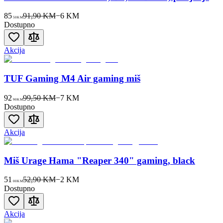
85
91,90 KM
−
6
KM
50
KM
Dostupno
Akcija
TUF Gaming M4 Air gaming miš
92
99,50 KM
−
7
KM
90
KM
Dostupno
Akcija
Miš Urage Hama "Reaper 340" gaming, black
51
52,90 KM
−
2
KM
00
KM
Dostupno
Akcija