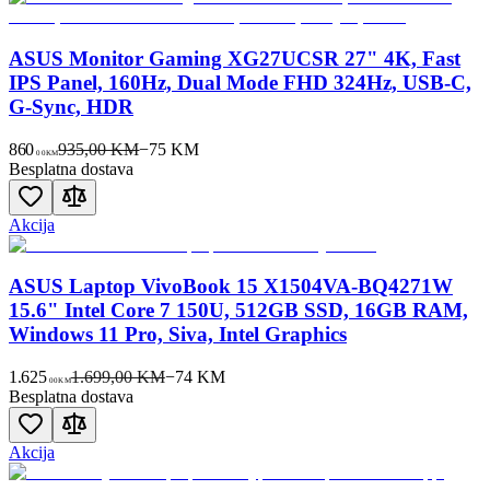
ASUS Monitor Gaming XG27UCSR 27" 4K, Fast
IPS Panel, 160Hz, Dual Mode FHD 324Hz, USB-C,
G-Sync, HDR
860
935,00 KM
−
75
KM
00
KM
Besplatna dostava
Akcija
ASUS Laptop VivoBook 15 X1504VA-BQ4271W
15.6" Intel Core 7 150U, 512GB SSD, 16GB RAM,
Windows 11 Pro, Siva, Intel Graphics
1.625
1.699,00 KM
−
74
KM
00
KM
Besplatna dostava
Akcija