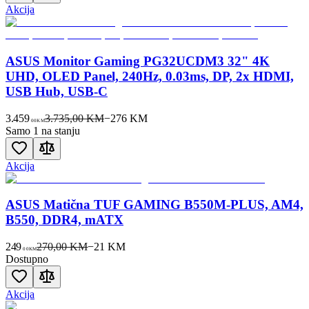
Akcija
ASUS Monitor Gaming PG32UCDM3 32" 4K
UHD, OLED Panel, 240Hz, 0.03ms, DP, 2x HDMI,
USB Hub, USB-C
3.459
3.735,00 KM
−
276
KM
00
KM
Samo 1 na stanju
Akcija
ASUS Matična TUF GAMING B550M-PLUS, AM4,
B550, DDR4, mATX
249
270,00 KM
−
21
KM
00
KM
Dostupno
Akcija