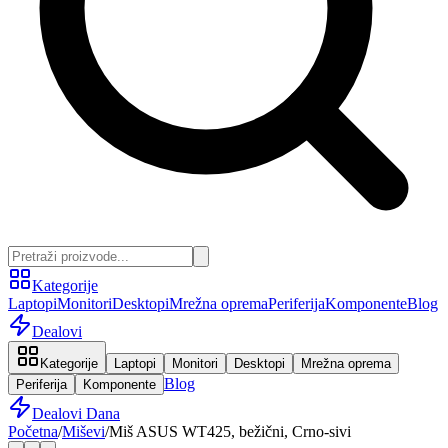
Kategorije
Laptopi
Monitori
Desktopi
Mrežna oprema
Periferija
Komponente
Blog
Dealovi
Kategorije
Laptopi
Monitori
Desktopi
Mrežna oprema
Blog
Periferija
Komponente
Dealovi Dana
Početna
/
Miševi
/
Miš ASUS WT425, bežični, Crno-sivi