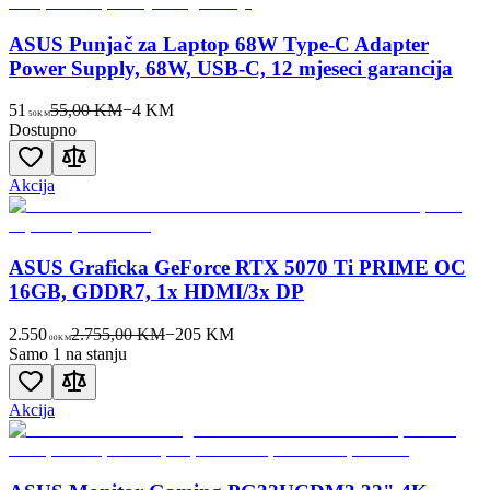
ASUS Punjač za Laptop 68W Type-C Adapter
Power Supply, 68W, USB-C, 12 mjeseci garancija
51
55,00 KM
−
4
KM
50
KM
Dostupno
Akcija
ASUS Graficka GeForce RTX 5070 Ti PRIME OC
16GB, GDDR7, 1x HDMI/3x DP
2.550
2.755,00 KM
−
205
KM
00
KM
Samo 1 na stanju
Akcija