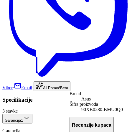
Viber
·
Email
·
AI Pomoć
Beta
Brend
Asus
Specifikacije
Šifra proizvoda
90XB0280-BMU0Q0
3
stavke
Garancija
1
Recenzije kupaca
Garancija