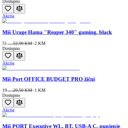
Dostupno
Akcija
Miš Urage Hama "Reaper 340" gaming, black
51
52,90 KM
−
2
KM
00
KM
Dostupno
Akcija
Miš Port OFFICE BUDGET PRO žični
19
20,50 KM
−
1
KM
90
KM
Dostupno
Akcija
Miš PORT Executive WL, BT, USB-A C, punjenje