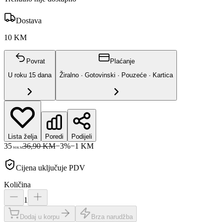
Dostava
10 KM
Povrat
Plaćanje
U roku
15
dana
Žiralno · Gotovinski · Pouzeće · Kartica
Lista želja
Poredi
Podijeli
35
36,90 KM
−
3
%
−
1
KM
90
KM
Cijena uključuje PDV
Količina
1
Dodaj u korpu
Brza narudžba