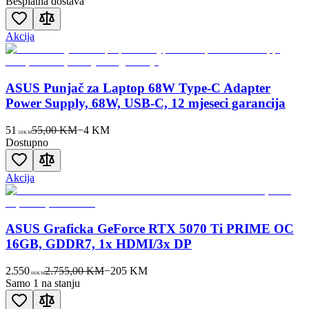
Besplatna dostava
Akcija
ASUS Punjač za Laptop 68W Type-C Adapter
Power Supply, 68W, USB-C, 12 mjeseci garancija
51
55,00 KM
−
4
KM
50
KM
Dostupno
Akcija
ASUS Graficka GeForce RTX 5070 Ti PRIME OC
16GB, GDDR7, 1x HDMI/3x DP
2.550
2.755,00 KM
−
205
KM
00
KM
Samo 1 na stanju