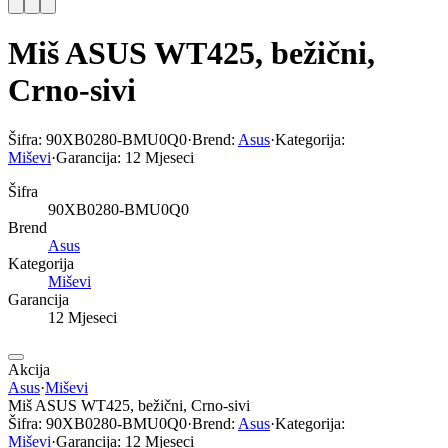
Miš ASUS WT425, bežični,
Crno-sivi
Šifra:
90XB0280-BMU0Q0
·
Brend:
Asus
·
Kategorija:
Miševi
·
Garancija:
12 Mjeseci
Šifra
90XB0280-BMU0Q0
Brend
Asus
Kategorija
Miševi
Garancija
12 Mjeseci
Akcija
Asus
·
Miševi
Miš ASUS WT425, bežični, Crno-sivi
Šifra:
90XB0280-BMU0Q0
·
Brend:
Asus
·
Kategorija:
Miševi
·
Garancija:
12 Mjeseci