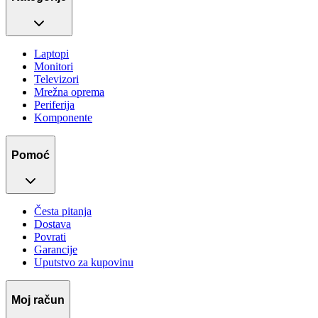
Laptopi
Monitori
Televizori
Mrežna oprema
Periferija
Komponente
Pomoć
Česta pitanja
Dostava
Povrati
Garancije
Uputstvo za kupovinu
Moj račun