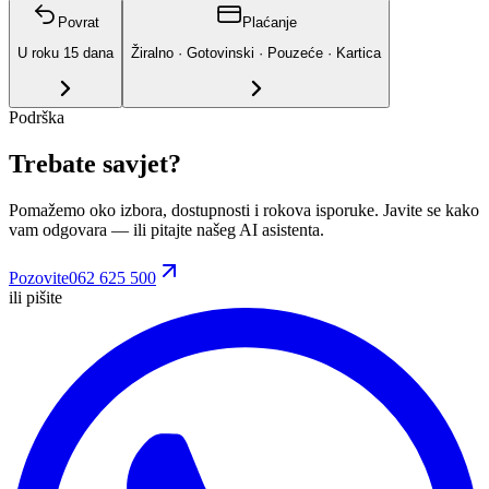
Povrat
Plaćanje
U roku
15
dana
Žiralno · Gotovinski · Pouzeće · Kartica
Podrška
Trebate savjet?
Pomažemo oko izbora, dostupnosti i rokova isporuke. Javite se kako
vam odgovara
— ili pitajte našeg AI asistenta.
Pozovite
062 625 500
ili pišite