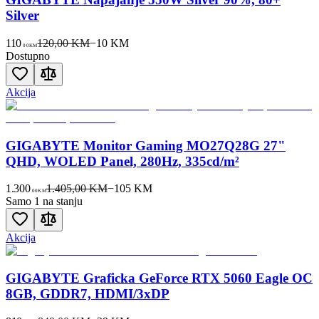
Silver
110
120,00 KM
−
10
KM
00
KM
Dostupno
Akcija
GIGABYTE Monitor Gaming MO27Q28G 27"
QHD, WOLED Panel, 280Hz, 335cd/m²
1.300
1.405,00 KM
−
105
KM
00
KM
Samo 1 na stanju
Akcija
GIGABYTE Graficka GeForce RTX 5060 Eagle OC
8GB, GDDR7, HDMI/3xDP