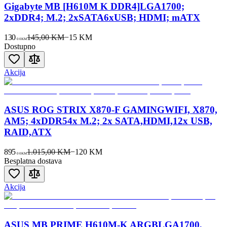
Gigabyte MB [H610M K DDR4]LGA1700;
2xDDR4; M.2; 2xSATA6xUSB; HDMI; mATX
130
145,00 KM
−
15
KM
00
KM
Dostupno
Akcija
ASUS ROG STRIX X870-F GAMINGWIFI, X870,
AM5; 4xDDR54x M.2; 2x SATA,HDMI,12x USB,
RAID,ATX
895
1.015,00 KM
−
120
KM
00
KM
Besplatna dostava
Akcija
ASUS MB PRIME H610M-K ARGBLGA1700,