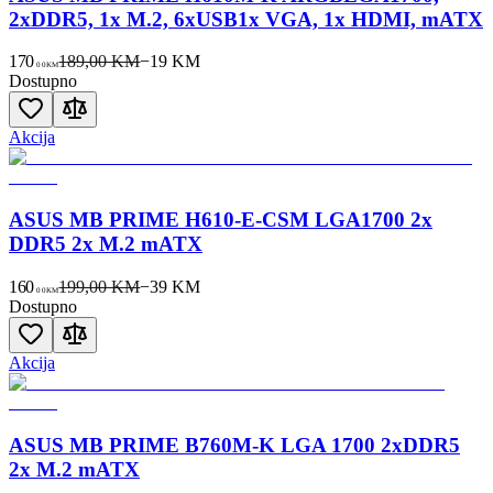
2xDDR5, 1x M.2, 6xUSB1x VGA, 1x HDMI, mATX
170
189,00 KM
−
19
KM
00
KM
Dostupno
Akcija
ASUS MB PRIME H610-E-CSM LGA1700 2x
DDR5 2x M.2 mATX
160
199,00 KM
−
39
KM
00
KM
Dostupno
Akcija
ASUS MB PRIME B760M-K LGA 1700 2xDDR5
2x M.2 mATX