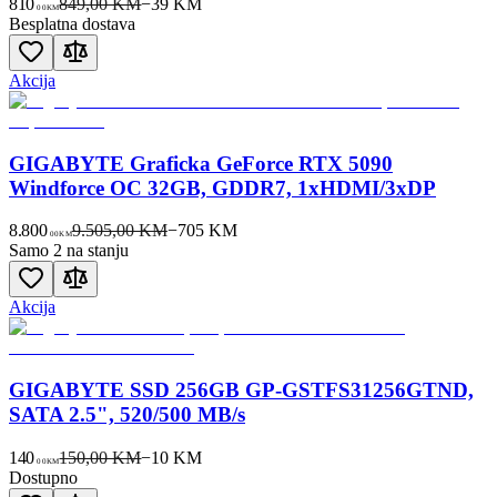
810
849,00 KM
−
39
KM
00
KM
Besplatna dostava
Akcija
GIGABYTE Graficka GeForce RTX 5090
Windforce OC 32GB, GDDR7, 1xHDMI/3xDP
8.800
9.505,00 KM
−
705
KM
00
KM
Samo 2 na stanju
Akcija
GIGABYTE SSD 256GB GP-GSTFS31256GTND,
SATA 2.5", 520/500 MB/s
140
150,00 KM
−
10
KM
00
KM
Dostupno