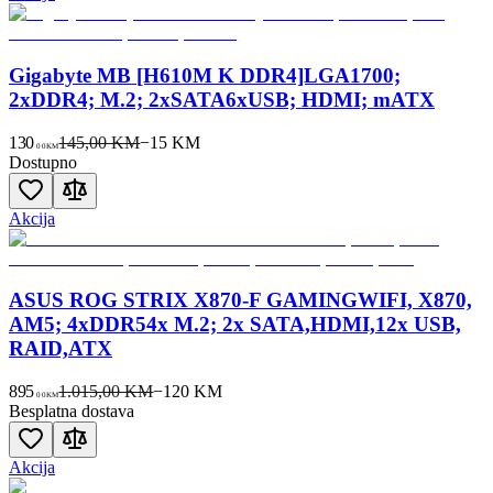
Gigabyte MB [H610M K DDR4]LGA1700;
2xDDR4; M.2; 2xSATA6xUSB; HDMI; mATX
130
145,00 KM
−
15
KM
00
KM
Dostupno
Akcija
ASUS ROG STRIX X870-F GAMINGWIFI, X870,
AM5; 4xDDR54x M.2; 2x SATA,HDMI,12x USB,
RAID,ATX
895
1.015,00 KM
−
120
KM
00
KM
Besplatna dostava
Akcija