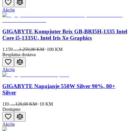
Akcija
GIGABYTE Kompjuter Brix GB-BRI5H-1335 Intel
Core i5-1335U, Intel Iris Xe Graphics
1.159
1.259,00 KM
−
100
KM
00
KM
Besplatna dostava
Akcija
GIGABYTE Napajanje 550W Silver 90%, 80+
Silver
110
120,00 KM
−
10
KM
00
KM
Dostupno
Akcija