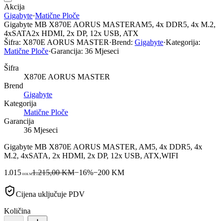
Akcija
Gigabyte
·
Matične Ploče
Gigabyte MB X870E AORUS MASTERAM5, 4x DDR5, 4x M.2,
4xSATA2x HDMI, 2x DP, 12x USB, ATX
Šifra:
X870E AORUS MASTER
·
Brend:
Gigabyte
·
Kategorija:
Matične Ploče
·
Garancija:
36 Mjeseci
Šifra
X870E AORUS MASTER
Brend
Gigabyte
Kategorija
Matične Ploče
Garancija
36 Mjeseci
Gigabyte MB X870E AORUS MASTER, AM5, 4x DDR5, 4x
M.2, 4xSATA, 2x HDMI, 2x DP, 12x USB, ATX,WIFI
1.015
1.215,00 KM
−
16
%
−
200
KM
00
KM
Cijena uključuje PDV
Količina