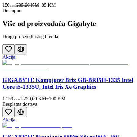
150
235,00 KM
−
85
KM
00
KM
Dostupno
Više od proizvođača
Gigabyte
Drugi proizvodi istog brenda
Akcija
GIGABYTE Kompjuter Brix GB-BRI5H-1335 Intel
Core i5-1335U, Intel Iris Xe Graphics
1.159
1.259,00 KM
−
100
KM
00
KM
Besplatna dostava
Akcija
GIGABYTE Napajanje 550W Silver 90%, 80+