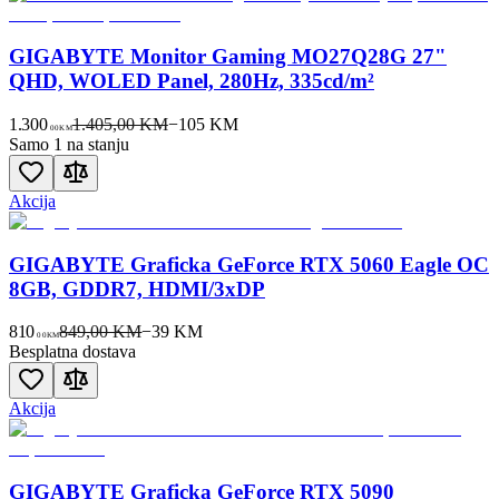
GIGABYTE Monitor Gaming MO27Q28G 27"
QHD, WOLED Panel, 280Hz, 335cd/m²
1.300
1.405,00 KM
−
105
KM
00
KM
Samo 1 na stanju
Akcija
GIGABYTE Graficka GeForce RTX 5060 Eagle OC
8GB, GDDR7, HDMI/3xDP
810
849,00 KM
−
39
KM
00
KM
Besplatna dostava
Akcija
GIGABYTE Graficka GeForce RTX 5090