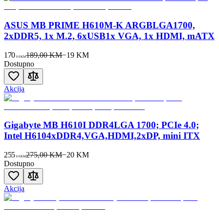
ASUS MB PRIME H610M-K ARGBLGA1700,
2xDDR5, 1x M.2, 6xUSB1x VGA, 1x HDMI, mATX
170
189,00 KM
−
19
KM
00
KM
Dostupno
Akcija
Gigabyte MB H610I DDR4LGA 1700; PCIe 4.0;
Intel H6104xDDR4,VGA,HDMI,2xDP, mini ITX
255
275,00 KM
−
20
KM
00
KM
Dostupno
Akcija