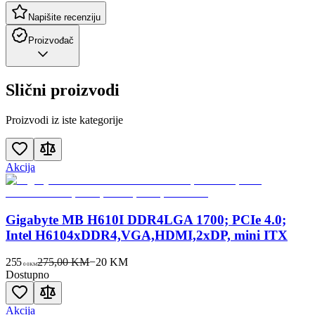
Napišite recenziju
Proizvođač
Slični proizvodi
Proizvodi iz iste kategorije
Akcija
Gigabyte MB H610I DDR4LGA 1700; PCIe 4.0;
Intel H6104xDDR4,VGA,HDMI,2xDP, mini ITX
255
275,00 KM
−
20
KM
00
KM
Dostupno
Akcija