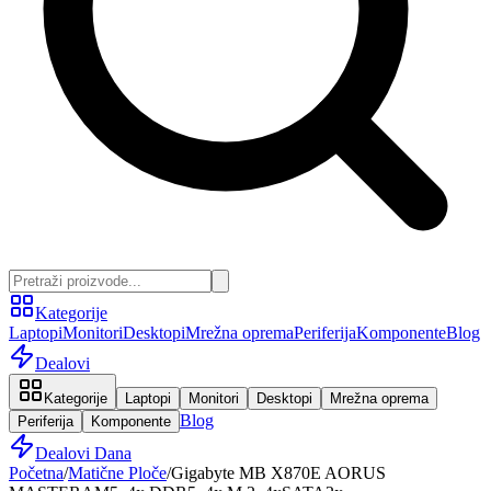
Kategorije
Laptopi
Monitori
Desktopi
Mrežna oprema
Periferija
Komponente
Blog
Dealovi
Kategorije
Laptopi
Monitori
Desktopi
Mrežna oprema
Blog
Periferija
Komponente
Dealovi Dana
Početna
/
Matične Ploče
/
Gigabyte MB X870E AORUS