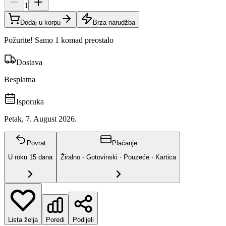
1
Dodaj u korpu
Brza narudžba
Požurite! Samo 1 komad preostalo
Dostava
Besplatna
Isporuka
Petak, 7. August 2026.
Povrat
Plaćanje
U roku
15
dana
Žiralno · Gotovinski · Pouzeće · Kartica
Lista želja
Poredi
Podijeli