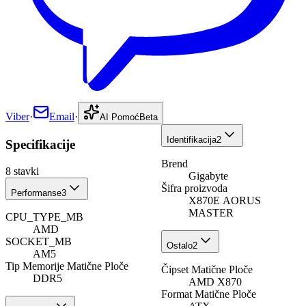
Viber
·
Email
·
AI Pomoć
Beta
Identifikacija
2
Specifikacije
Brend
8
stavki
Gigabyte
Šifra proizvoda
Performanse
3
X870E AORUS
MASTER
CPU_TYPE_MB
AMD
SOCKET_MB
Ostalo
2
AM5
Tip Memorije Matične Ploče
Čipset Matične Ploče
DDR5
AMD X870
Format Matične Ploče