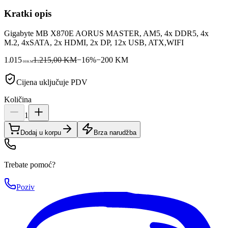
Kratki opis
Gigabyte MB X870E AORUS MASTER, AM5, 4x DDR5, 4x
M.2, 4xSATA, 2x HDMI, 2x DP, 12x USB, ATX,WIFI
1.015
1.215,00 KM
−
16
%
−
200
KM
00
KM
Cijena uključuje PDV
Količina
1
Dodaj u korpu
Brza narudžba
Trebate pomoć?
Poziv