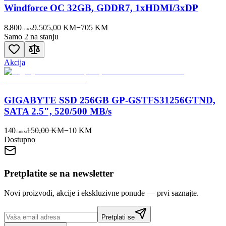
Windforce OC 32GB, GDDR7, 1xHDMI/3xDP
8.800
9.505,00 KM
−
705
KM
00
KM
Samo 2 na stanju
Akcija
GIGABYTE SSD 256GB GP-GSTFS31256GTND,
SATA 2.5", 520/500 MB/s
140
150,00 KM
−
10
KM
00
KM
Dostupno
Pretplatite se na newsletter
Novi proizvodi, akcije i ekskluzivne ponude — prvi saznajte.
Pretplati se