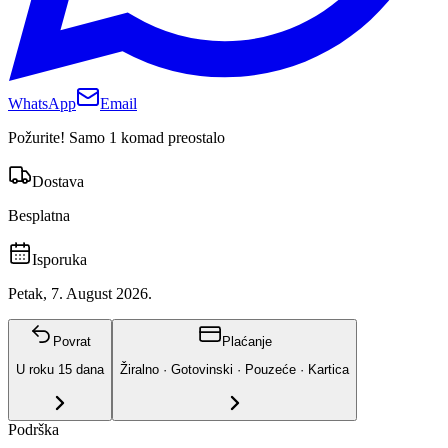
WhatsApp
Email
Požurite! Samo 1 komad preostalo
Dostava
Besplatna
Isporuka
Petak, 7. August 2026.
Povrat
Plaćanje
U roku
15
dana
Žiralno · Gotovinski · Pouzeće · Kartica
Podrška