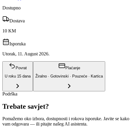
Dostupno
Dostava
10 KM
Isporuka
Utorak, 11. August 2026.
Povrat
Plaćanje
U roku
15
dana
Žiralno · Gotovinski · Pouzeće · Kartica
Podrška
Trebate savjet?
Pomažemo oko izbora, dostupnosti i rokova isporuke. Javite se kako
vam odgovara
— ili pitajte našeg AI asistenta.