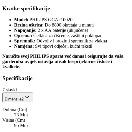
Kratke specifikacije
Model:
PHILIPS GCA210020
Brzina oštrica:
Do 8800 okretaja u minuti
Napajanje:
2 x AA baterije (uključene)
Oprema:
Četkica za čišćenje, zaštitni poklopac
Spremnik:
Odvojiv i prozirni spremnik za vlakna
Namjena:
Svi tipovi odjeće i kućni tekstil
Naručite svoj PHILIPS aparat već danas i osigurajte da vaša
garderoba uvijek ostavlja utisak besprijekorne čistoće i
kvalitete.
Specifikacije
7
stavki
Dimenzije
2
Dubina (Cm)
73 Mm
Visina (Cm)
95 Mm