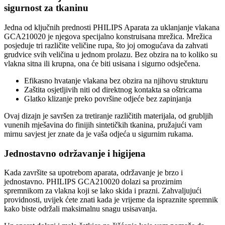
sigurnost za tkaninu
Jedna od ključnih prednosti PHILIPS Aparata za uklanjanje vlakana
GCA210020 je njegova specijalno konstruisana mrežica. Mrežica
posjeduje tri različite veličine rupa, što joj omogućava da zahvati
grudvice svih veličina u jednom prolazu. Bez obzira na to koliko su
vlakna sitna ili krupna, ona će biti usisana i sigurno odsječena.
Efikasno hvatanje vlakana bez obzira na njihovu strukturu
Zaštita osjetljivih niti od direktnog kontakta sa oštricama
Glatko klizanje preko površine odjeće bez zapinjanja
Ovaj dizajn je savršen za tretiranje različitih materijala, od grubljih
vunenih mješavina do finijih sintetičkih tkanina, pružajući vam
mirnu savjest jer znate da je vaša odjeća u sigurnim rukama.
Jednostavno održavanje i higijena
Kada završite sa upotrebom aparata, održavanje je brzo i
jednostavno. PHILIPS GCA210020 dolazi sa prozirnim
spremnikom za vlakna koji se lako skida i prazni. Zahvaljujući
providnosti, uvijek ćete znati kada je vrijeme da ispraznite spremnik
kako biste održali maksimalnu snagu usisavanja.