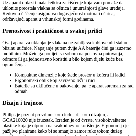
Uz aparat dolazi i mala četkica za čišćenje koja vam pomaže da
uklonite preostala vlakna sa oštrica i unutrašnjosti glave uređaja.
Redovno čišćenje osigurava dugovječnost motora i oštrica,
održavajući aparat u vrhunskoj formi godinama.
Prenosivost i praktičnost u svakoj prilici
Ovaj aparat za uklanjanje vlakana ne zahtijeva kablove niti stalnu
blizinu utičnice. Napajanje putem dvije AA baterije čini ga izuzetno
mobilnim. Možete ga ponijeti sa sobom na poslovna putovanja,
odmore ili ga jednostavno koristiti u bilo kojem dijelu kuće bez
ograničenja.
Kompaktne dimenzije koje štede prostor u koferu ili ladici
Ergonomski oblik koji savršeno leži u ruci
Baterije su uključene u pakovanje, pa je aparat spreman za rad
odmah
Dizajn i trajnost
Philips je poznat po vrhunskom industrijskom dizajnu, a
GCA210020 nije izuzetak. Izrađen je od čvrste, visokokvalitetne
plastike koja je otporna na svakodnevno korištenje. Ergonomija je
pažljivo planirana kako bi se smanjio zamor ruke tokom dužeg