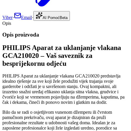
Viber
·
Email
·
AI Pomoć
Beta
Opis
Opis proizvoda
PHILIPS Aparat za uklanjanje vlakana
GCA210020 – Vaš saveznik za
besprijekornu odjeću
PHILIPS Aparat za uklanjanje vlakana GCA210020 predstavlja
idealno rješenje za sve koji žele produžiti vijek trajanja svoje
garderobe i održati je u savršenom stanju. Ovaj kompaktni, ali
izuzetno snažni uređaj efikasno uklanja sitna vlakna, grudvice i
čvoriće koji se vremenom pojavljuju na džemperima, kaputima, pa
čak i dekama, čineći ih ponovo novim i glatkim na dodir.
Bilo da se radi o osjetljivom vunenom džemperu ili čvrstom
pamučnom prekrivaču, ovaj aparat je dizajniran da pruži
profesionalne rezultate u udobnosti vašeg doma. Idealan je za
zaposlene profesionalce koji žele izgledati uredno, porodice sa