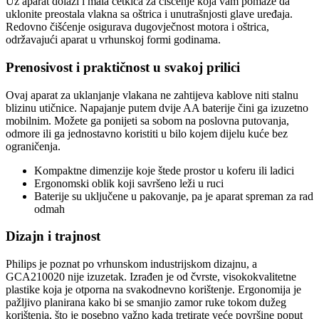
Uz aparat dolazi i mala četkica za čišćenje koja vam pomaže da
uklonite preostala vlakna sa oštrica i unutrašnjosti glave uređaja.
Redovno čišćenje osigurava dugovječnost motora i oštrica,
održavajući aparat u vrhunskoj formi godinama.
Prenosivost i praktičnost u svakoj prilici
Ovaj aparat za uklanjanje vlakana ne zahtijeva kablove niti stalnu
blizinu utičnice. Napajanje putem dvije AA baterije čini ga izuzetno
mobilnim. Možete ga ponijeti sa sobom na poslovna putovanja,
odmore ili ga jednostavno koristiti u bilo kojem dijelu kuće bez
ograničenja.
Kompaktne dimenzije koje štede prostor u koferu ili ladici
Ergonomski oblik koji savršeno leži u ruci
Baterije su uključene u pakovanje, pa je aparat spreman za rad
odmah
Dizajn i trajnost
Philips je poznat po vrhunskom industrijskom dizajnu, a
GCA210020 nije izuzetak. Izrađen je od čvrste, visokokvalitetne
plastike koja je otporna na svakodnevno korištenje. Ergonomija je
pažljivo planirana kako bi se smanjio zamor ruke tokom dužeg
korištenja, što je posebno važno kada tretirate veće površine poput