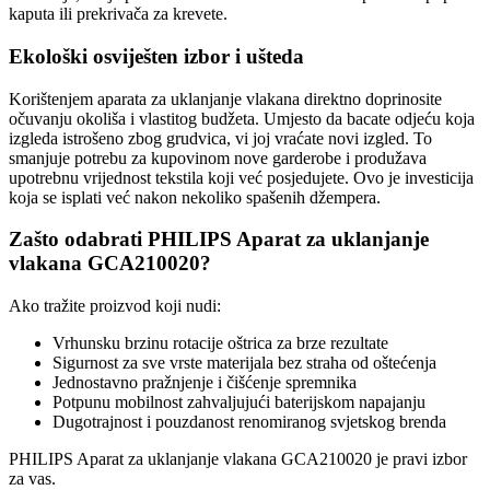
kaputa ili prekrivača za krevete.
Ekološki osviješten izbor i ušteda
Korištenjem aparata za uklanjanje vlakana direktno doprinosite
očuvanju okoliša i vlastitog budžeta. Umjesto da bacate odjeću koja
izgleda istrošeno zbog grudvica, vi joj vraćate novi izgled. To
smanjuje potrebu za kupovinom nove garderobe i produžava
upotrebnu vrijednost tekstila koji već posjedujete. Ovo je investicija
koja se isplati već nakon nekoliko spašenih džempera.
Zašto odabrati PHILIPS Aparat za uklanjanje
vlakana GCA210020?
Ako tražite proizvod koji nudi:
Vrhunsku brzinu rotacije oštrica za brze rezultate
Sigurnost za sve vrste materijala bez straha od oštećenja
Jednostavno pražnjenje i čišćenje spremnika
Potpunu mobilnost zahvaljujući baterijskom napajanju
Dugotrajnost i pouzdanost renomiranog svjetskog brenda
PHILIPS Aparat za uklanjanje vlakana GCA210020 je pravi izbor
za vas.