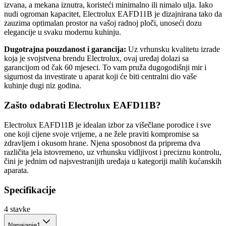
izvana, a mekana iznutra, koristeći minimalno ili nimalo ulja. Iako
nudi ogroman kapacitet, Electrolux EAFD11B je dizajnirana tako da
zauzima optimalan prostor na vašoj radnoj ploči, unoseći dozu
elegancije u svaku modernu kuhinju.
Dugotrajna pouzdanost i garancija:
Uz vrhunsku kvalitetu izrade
koja je svojstvena brendu Electrolux, ovaj uređaj dolazi sa
garancijom od čak 60 mjeseci. To vam pruža dugogodišnji mir i
sigurnost da investirate u aparat koji će biti centralni dio vaše
kuhinje dugi niz godina.
Zašto odabrati Electrolux EAFD11B?
Electrolux EAFD11B je idealan izbor za višečlane porodice i sve
one koji cijene svoje vrijeme, a ne žele praviti kompromise sa
zdravljem i okusom hrane. Njena sposobnost da priprema dva
različita jela istovremeno, uz vrhunsku vidljivost i preciznu kontrolu,
čini je jednim od najsvestranijih uređaja u kategoriji malih kućanskih
aparata.
Specifikacije
4
stavke
Napajanje
1