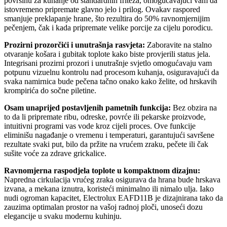
površinu za kuhanje od standardnih friteza, omogućavajući vam da
istovremeno pripremate glavno jelo i prilog. Ovakav raspored
smanjuje preklapanje hrane, što rezultira do 50% ravnomjernijim
pečenjem, čak i kada pripremate velike porcije za cijelu porodicu.
Prozirni prozorčići i unutrašnja rasvjeta:
Zaboravite na stalno
otvaranje košara i gubitak toplote kako biste provjerili status jela.
Integrisani prozirni prozori i unutrašnje svjetlo omogućavaju vam
potpunu vizuelnu kontrolu nad procesom kuhanja, osiguravajući da
svaka namirnica bude pečena tačno onako kako želite, od hrskavih
krompirića do sočne piletine.
Osam unaprijed postavljenih pametnih funkcija:
Bez obzira na
to da li pripremate ribu, odreske, povrće ili pekarske proizvode,
intuitivni programi vas vode kroz cijeli proces. Ove funkcije
eliminišu nagađanje o vremenu i temperaturi, garantujući savršene
rezultate svaki put, bilo da pržite na vrućem zraku, pečete ili čak
sušite voće za zdrave grickalice.
Ravnomjerna raspodjela toplote u kompaktnom dizajnu:
Napredna cirkulacija vrućeg zraka osigurava da hrana bude hrskava
izvana, a mekana iznutra, koristeći minimalno ili nimalo ulja. Iako
nudi ogroman kapacitet, Electrolux EAFD11B je dizajnirana tako da
zauzima optimalan prostor na vašoj radnoj ploči, unoseći dozu
elegancije u svaku modernu kuhinju.