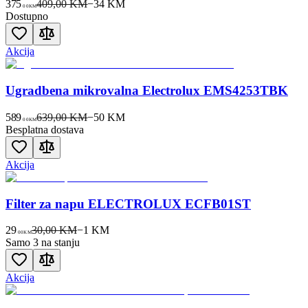
375
409,00 KM
−
34
KM
00
KM
Dostupno
Akcija
Ugradbena mikrovalna Electrolux EMS4253TBK
589
639,00 KM
−
50
KM
00
KM
Besplatna dostava
Akcija
Filter za napu ELECTROLUX ECFB01ST
29
30,00 KM
−
1
KM
00
KM
Samo 3 na stanju
Akcija