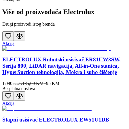
Više od proizvođača
Electrolux
Drugi proizvodi istog brenda
Akcija
ELECTROLUX Robotski usisivač ER81UW3SW,
Serija 800, LiDAR navigacija, All-in-One stanica,
HyperSuction tehnologija, Mokro i suho čišćenje
1.090
1.185,00 KM
−
95
KM
00
KM
Besplatna dostava
Akcija
Štapni usisivač ELECTROLUX EW51U1DB