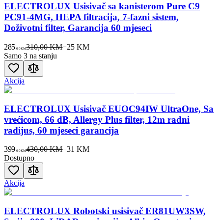
ELECTROLUX Usisivač sa kanisterom Pure C9
PC91-4MG, HEPA filtracija, 7-fazni sistem,
Doživotni filter, Garancija 60 mjeseci
285
310,00 KM
−
25
KM
00
KM
Samo 3 na stanju
Akcija
ELECTROLUX Usisivač EUOC94IW UltraOne, Sa
vrećicom, 66 dB, Allergy Plus filter, 12m radni
radijus, 60 mjeseci garancija
399
430,00 KM
−
31
KM
00
KM
Dostupno
Akcija
ELECTROLUX Robotski usisivač ER81UW3SW,