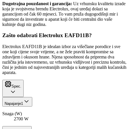
Dugotrajna pouzdanost i garancija:
Uz vrhunsku kvalitetu izrade
koja je svojstvena brendu Electrolux, ovaj uređaj dolazi sa
garancijom od čak 60 mjeseci. To vam pruža dugogodišnji mir i
sigurnost da investirate u aparat koji će biti centralni dio vaše
kuhinje dugi niz godina.
Zašto odabrati Electrolux EAFD11B?
Electrolux EAFD11B je idealan izbor za višečlane porodice i sve
one koji cijene svoje vrijeme, a ne žele praviti kompromise sa
zdravljem i okusom hrane. Njena sposobnost da priprema dva
različita jela istovremeno, uz vrhunsku vidljivost i preciznu kontrolu,
čini je jednim od najsvestranijih uređaja u kategoriji malih kućanskih
aparata.
Spec.
Napajanje
1
Snaga (W)
2700 W