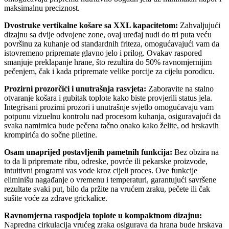
maksimalnu preciznost.
Dvostruke vertikalne košare sa XXL kapacitetom:
Zahvaljujući
dizajnu sa dvije odvojene zone, ovaj uređaj nudi do tri puta veću
površinu za kuhanje od standardnih friteza, omogućavajući vam da
istovremeno pripremate glavno jelo i prilog. Ovakav raspored
smanjuje preklapanje hrane, što rezultira do 50% ravnomjernijim
pečenjem, čak i kada pripremate velike porcije za cijelu porodicu.
Prozirni prozorčići i unutrašnja rasvjeta:
Zaboravite na stalno
otvaranje košara i gubitak toplote kako biste provjerili status jela.
Integrisani prozirni prozori i unutrašnje svjetlo omogućavaju vam
potpunu vizuelnu kontrolu nad procesom kuhanja, osiguravajući da
svaka namirnica bude pečena tačno onako kako želite, od hrskavih
krompirića do sočne piletine.
Osam unaprijed postavljenih pametnih funkcija:
Bez obzira na
to da li pripremate ribu, odreske, povrće ili pekarske proizvode,
intuitivni programi vas vode kroz cijeli proces. Ove funkcije
eliminišu nagađanje o vremenu i temperaturi, garantujući savršene
rezultate svaki put, bilo da pržite na vrućem zraku, pečete ili čak
sušite voće za zdrave grickalice.
Ravnomjerna raspodjela toplote u kompaktnom dizajnu:
Napredna cirkulacija vrućeg zraka osigurava da hrana bude hrskava