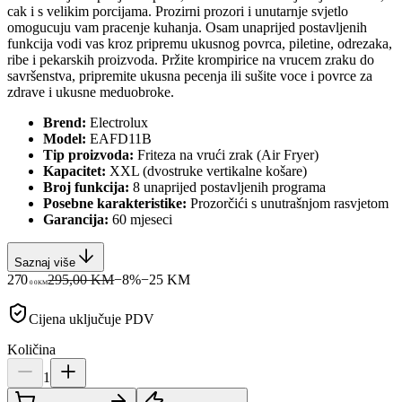
cak i s velikim porcijama. Prozirni prozori i unutarnje svjetlo
omogucuju vam pracenje kuhanja. Osam unaprijed postavljenih
funkcija vodi vas kroz pripremu ukusnog povrca, piletine, odrezaka,
ribe i pekarskih proizvoda. Pržite krompirice na vrucem zraku do
savršenstva, pripremite ukusna pecenja ili sušite voce i povrce za
zdrave i ukusne meduobroke.
Brend:
Electrolux
Model:
EAFD11B
Tip proizvoda:
Friteza na vrući zrak (Air Fryer)
Kapacitet:
XXL (dvostruke vertikalne košare)
Broj funkcija:
8 unaprijed postavljenih programa
Posebne karakteristike:
Prozorčići s unutrašnjom rasvjetom
Garancija:
60 mjeseci
Saznaj više
270
295,00 KM
−
8
%
−
25
KM
00
KM
Cijena uključuje PDV
Količina
1