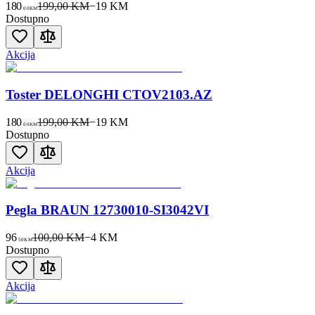
180
199,00 KM
−
19
KM
00
KM
Dostupno
Akcija
Toster DELONGHI CTOV2103.AZ
180
199,00 KM
−
19
KM
00
KM
Dostupno
Akcija
Pegla BRAUN 12730010-SI3042VI
96
100,00 KM
−
4
KM
50
KM
Dostupno
Akcija