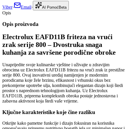
Viber
·
Email
·
AI Pomoć
Beta
Opis
Opis proizvoda
Electrolux EAFD11B friteza na vrući
zrak serije 800 – Dvostruka snaga
kuhanja za savršene porodične obroke
Unaprijedite svoje kulinarske vještine i uživajte u zdravijim
obrocima uz Electrolux EAFD11B fritezu na vrući zrak iz prestižne
serije 800. Ovaj inovativni uređaj namijenjen je modernim
porodicama koje žele brzinu, efikasnost i vrhunski okus bez
prekomjerne upotrebe ulja, kombinujući elegantan dizajn koji štedi
prostor s naprednom tehnologijom kuhanja. Uz Electrolux
EAFD11B, priprema kompleksnih obroka postaje jednostavna i
zabavna aktivnost koja štedi vaše vrijeme.
Ključne karakteristike koje čine razliku
Otkrijte kako pametne funkcije i dizajn fokusiran na korisnika
omogućavaju pripremu nutritivno bogatih jela uz minimalan napor i