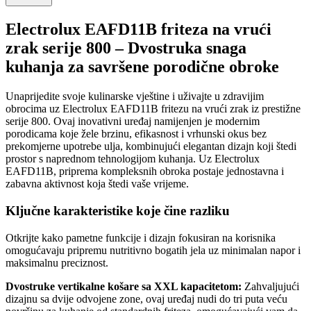
Electrolux EAFD11B friteza na vrući
zrak serije 800 – Dvostruka snaga
kuhanja za savršene porodične obroke
Unaprijedite svoje kulinarske vještine i uživajte u zdravijim
obrocima uz Electrolux EAFD11B fritezu na vrući zrak iz prestižne
serije 800. Ovaj inovativni uređaj namijenjen je modernim
porodicama koje žele brzinu, efikasnost i vrhunski okus bez
prekomjerne upotrebe ulja, kombinujući elegantan dizajn koji štedi
prostor s naprednom tehnologijom kuhanja. Uz Electrolux
EAFD11B, priprema kompleksnih obroka postaje jednostavna i
zabavna aktivnost koja štedi vaše vrijeme.
Ključne karakteristike koje čine razliku
Otkrijte kako pametne funkcije i dizajn fokusiran na korisnika
omogućavaju pripremu nutritivno bogatih jela uz minimalan napor i
maksimalnu preciznost.
Dvostruke vertikalne košare sa XXL kapacitetom:
Zahvaljujući
dizajnu sa dvije odvojene zone, ovaj uređaj nudi do tri puta veću