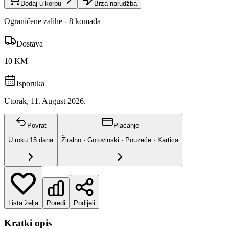
Dodaj u korpu
Brza narudžba
Ograničene zalihe - 8 komada
Dostava
10 KM
Isporuka
Utorak, 11. August 2026.
Povrat
Plaćanje
U roku
15
dana
Žiralno · Gotovinski · Pouzeće · Kartica
Lista želja
Poredi
Podijeli
Kratki opis