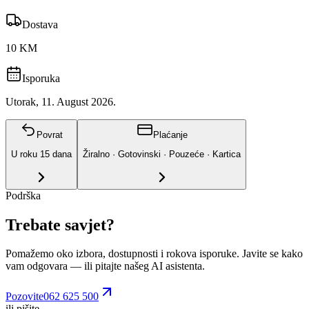
Dostava
10 KM
Isporuka
Utorak, 11. August 2026.
Povrat
Plaćanje
U roku
15
dana
Žiralno · Gotovinski · Pouzeće · Kartica
Podrška
Trebate savjet?
Pomažemo oko izbora, dostupnosti i rokova isporuke. Javite se kako
vam odgovara
— ili pitajte našeg AI asistenta.
Pozovite
062 625 500
ili pišite