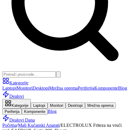
Kategorije
Laptopi
Monitori
Desktopi
Mrežna oprema
Periferija
Komponente
Blog
Dealovi
Kategorije
Laptopi
Monitori
Desktopi
Mrežna oprema
Blog
Periferija
Komponente
Dealovi Dana
Početna
/
Mali Kućanski Aparati
/
ELECTROLUX Friteza na vrući