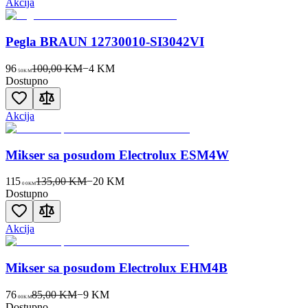
Akcija
Pegla BRAUN 12730010-SI3042VI
96
100,00 KM
−
4
KM
50
KM
Dostupno
Akcija
Mikser sa posudom Electrolux ESM4W
115
135,00 KM
−
20
KM
00
KM
Dostupno
Akcija
Mikser sa posudom Electrolux EHM4B
76
85,00 KM
−
9
KM
00
KM
Dostupno