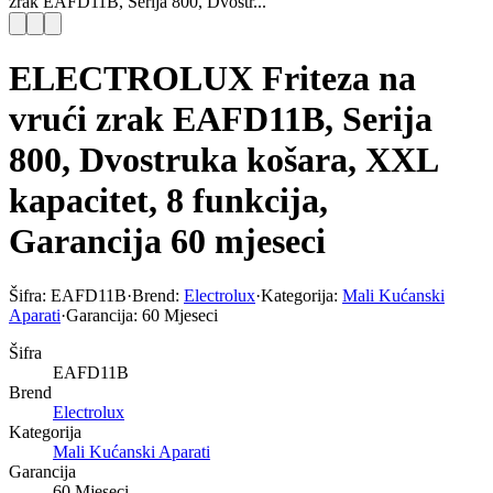
zrak EAFD11B, Serija 800, Dvostr...
ELECTROLUX Friteza na
vrući zrak EAFD11B, Serija
800, Dvostruka košara, XXL
kapacitet, 8 funkcija,
Garancija 60 mjeseci
Šifra:
EAFD11B
·
Brend:
Electrolux
·
Kategorija:
Mali Kućanski
Aparati
·
Garancija:
60 Mjeseci
Šifra
EAFD11B
Brend
Electrolux
Kategorija
Mali Kućanski Aparati
Garancija
60 Mjeseci