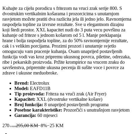
Kuhajte za cijelu porodicu s fritezom na vruci zrak serije 800. S
dvostrukim vertikalnim košarama i prozorcicima s unutarnjom
rasvjetom možete pratiti dva razlicita jela ili jedno jelo. Ravnomjerna
raspodjela topline za izvrsne rezultate. Sve u elegantnom dizajnu
koji štedi prostor. XXL kapacitet nudi do 3 puta vecu površinu za
kuhanje od friteze s jednom košarom od 5 l. Manje preklapanja
hrane i bolja raspodjela topline, za do 50% ravnomjernije rezultate,
cak i s velikim porcijama. Prozirni prozori i unutarnje svjetlo
omogucuju vam pracenje kuhanja. Osam unaprijed postavljenih
funkcija vodi vas kroz pripremu ukusnog povrca, piletine, odrezaka,
ribe i pekarskih proizvoda. Pržite krompirice na vrucem zraku do
savršenstva, pripremite ukusna pecenja ili sušite voce i povrce za
zdrave i ukusne meduobroke.
Brend:
Electrolux
Model:
EAFD11B
Tip proizvoda:
Friteza na vrući zrak (Air Fryer)
Kapacitet:
XXL (dvostruke vertikalne košare)
Broj funkcija:
8 unaprijed postavljenih programa
Posebne karakteristike:
Prozorčići s unutrašnjom rasvjetom
Garancija:
60 mjeseci
270
295,00 KM
−
8
%
−
25
KM
00
KM