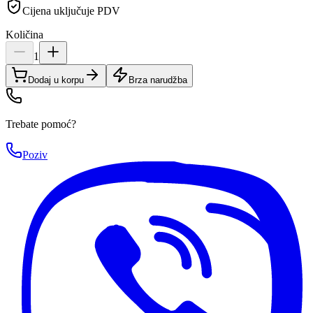
Cijena uključuje PDV
Količina
1
Dodaj u korpu
Brza narudžba
Trebate pomoć?
Poziv