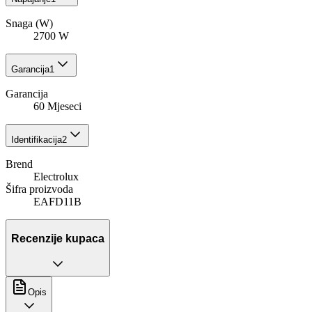
Snaga (W)
2700 W
Garancija
1
Garancija
60 Mjeseci
Identifikacija
2
Brend
Electrolux
Šifra proizvoda
EAFD11B
Recenzije kupaca
Opis