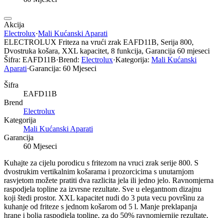
Akcija
Electrolux
·
Mali Kućanski Aparati
ELECTROLUX Friteza na vrući zrak EAFD11B, Serija 800,
Dvostruka košara, XXL kapacitet, 8 funkcija, Garancija 60 mjeseci
Šifra:
EAFD11B
·
Brend:
Electrolux
·
Kategorija:
Mali Kućanski
Aparati
·
Garancija:
60 Mjeseci
Šifra
EAFD11B
Brend
Electrolux
Kategorija
Mali Kućanski Aparati
Garancija
60 Mjeseci
Kuhajte za cijelu porodicu s fritezom na vruci zrak serije 800. S
dvostrukim vertikalnim košarama i prozorcicima s unutarnjom
rasvjetom možete pratiti dva razlicita jela ili jedno jelo. Ravnomjerna
raspodjela topline za izvrsne rezultate. Sve u elegantnom dizajnu
koji štedi prostor. XXL kapacitet nudi do 3 puta vecu površinu za
kuhanje od friteze s jednom košarom od 5 l. Manje preklapanja
hrane i bolja raspodjela topline, za do 50% ravnomjernije rezultate,