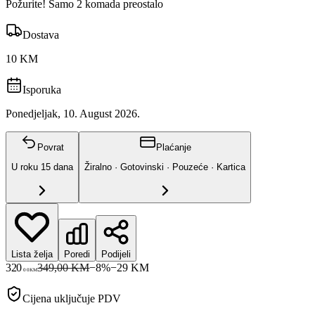
Požurite! Samo 2 komada preostalo
Dostava
10 KM
Isporuka
Ponedjeljak, 10. August 2026.
Povrat
Plaćanje
U roku
15
dana
Žiralno · Gotovinski · Pouzeće · Kartica
Lista želja
Poredi
Podijeli
320
349,00 KM
−
8
%
−
29
KM
00
KM
Cijena uključuje PDV