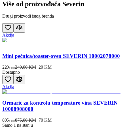
Više od proizvođača
Severin
Drugi proizvodi istog brenda
Akcija
Mini pećnica/toaster-oven SEVERIN 10002078000
220
240,00 KM
−
20
KM
00
KM
Dostupno
Akcija
Ormarić za kontrolu temperature vina SEVERIN
10008908000
805
875,00 KM
−
70
KM
00
KM
Samo 1 na stanju