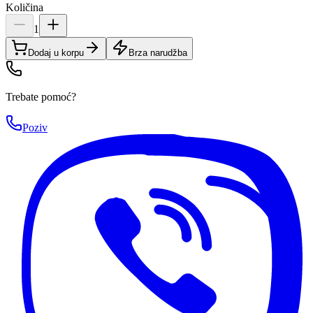
Količina
1
Dodaj u korpu
Brza narudžba
Trebate pomoć?
Poziv