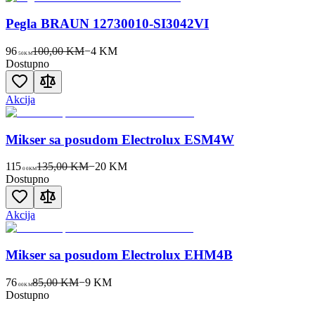
Pegla BRAUN 12730010-SI3042VI
96
100,00 KM
−
4
KM
50
KM
Dostupno
Akcija
Mikser sa posudom Electrolux ESM4W
115
135,00 KM
−
20
KM
00
KM
Dostupno
Akcija
Mikser sa posudom Electrolux EHM4B
76
85,00 KM
−
9
KM
00
KM
Dostupno