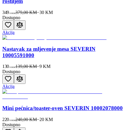
roštiljem
349
379,00 KM
−
30
KM
00
KM
Dostupno
Akcija
Nastavak za mljevenje mesa SEVERIN
10005591000
130
139,00 KM
−
9
KM
00
KM
Dostupno
Akcija
Mini pećnica/toaster-oven SEVERIN 10002078000
220
240,00 KM
−
20
KM
00
KM
Dostupno