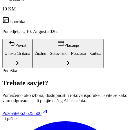
10 KM
Isporuka
Ponedjeljak, 10. August 2026.
Povrat
Plaćanje
U roku
15
dana
Žiralno · Gotovinski · Pouzeće · Kartica
Podrška
Trebate savjet?
Pomažemo oko izbora, dostupnosti i rokova isporuke. Javite se kako
vam odgovara
— ili pitajte našeg AI asistenta.
Pozovite
062 625 500
ili pišite