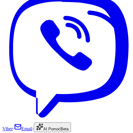
Viber
·
Email
·
AI Pomoć
Beta