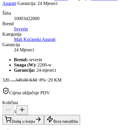
Aparati
·
Garancija:
24 Mjeseci
Šifra
10003422000
Brend
Severin
Kategorija
Mali Kućanski Aparati
Garancija
24 Mjeseci
Brend:
severin
Snaga (W):
2200-w
Garancija:
24-mjeseci
320
349,00 KM
−
8
%
−
29
KM
00
KM
Cijena uključuje PDV
Količina
1
Dodaj u korpu
Brza narudžba