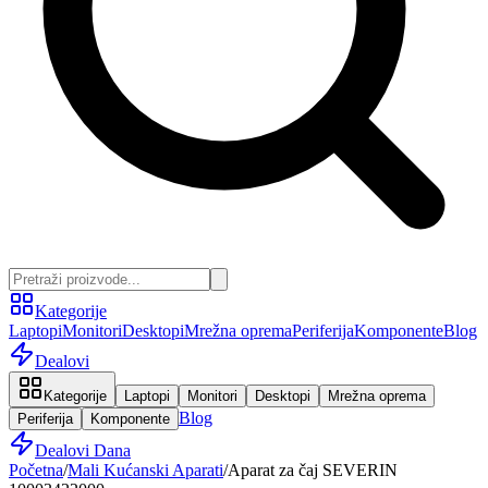
Kategorije
Laptopi
Monitori
Desktopi
Mrežna oprema
Periferija
Komponente
Blog
Dealovi
Kategorije
Laptopi
Monitori
Desktopi
Mrežna oprema
Blog
Periferija
Komponente
Dealovi Dana
Početna
/
Mali Kućanski Aparati
/
Aparat za čaj SEVERIN