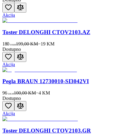
Akcija
Toster DELONGHI CTOV2103.AZ
180
199,00 KM
−
19
KM
00
KM
Dostupno
Akcija
Pegla BRAUN 12730010-SI3042VI
96
100,00 KM
−
4
KM
50
KM
Dostupno
Akcija
Toster DELONGHI CTOV2103.GR