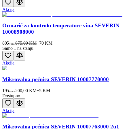
Akcija
Ormarić za kontrolu temperature vina SEVERIN
10008908000
805
875,00 KM
−
70
KM
00
KM
Samo 1 na stanju
Akcija
Mikrovalna pećnica SEVERIN 10007770000
195
200,00 KM
−
5
KM
00
KM
Dostupno
Akcija
Mikrovalna pećnica SEVERIN 10007763000 2u1