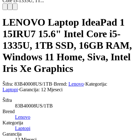
Core i5-1335U, 1T...
LENOVO Laptop IdeaPad 1
15IRU7 15.6" Intel Core i5-
1335U, 1TB SSD, 16GB RAM,
Windows 11 Home, Siva, Intel
Iris Xe Graphics
Šifra:
83B40008US/1TB
·
Brend:
Lenovo
·
Kategorija:
Laptopi
·
Garancija:
12 Mjeseci
Šifra
83B40008US/1TB
Brend
Lenovo
Kategorija
Laptopi
Garancija
12 Mjeseci