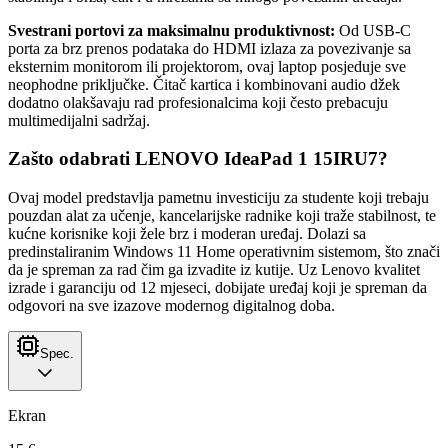
Svestrani portovi za maksimalnu produktivnost:
Od USB-C
porta za brz prenos podataka do HDMI izlaza za povezivanje sa
eksternim monitorom ili projektorom, ovaj laptop posjeduje sve
neophodne priključke. Čitač kartica i kombinovani audio džek
dodatno olakšavaju rad profesionalcima koji često prebacuju
multimedijalni sadržaj.
Zašto odabrati LENOVO IdeaPad 1 15IRU7?
Ovaj model predstavlja pametnu investiciju za studente koji trebaju
pouzdan alat za učenje, kancelarijske radnike koji traže stabilnost, te
kućne korisnike koji žele brz i moderan uređaj. Dolazi sa
predinstaliranim Windows 11 Home operativnim sistemom, što znači
da je spreman za rad čim ga izvadite iz kutije. Uz Lenovo kvalitet
izrade i garanciju od 12 mjeseci, dobijate uređaj koji je spreman da
odgovori na sve izazove modernog digitalnog doba.
Spec.
Ekran