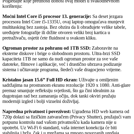
Pogledajte koje prednosti donosi ovaj model u svakodnevnom
korištenju:
Moćni Intel Core i5 procesor 13. generacije:
Sa deset jezgara
procesora Intel Core i5-1335U, ovaj laptop omogućava munjevit
multitasking bez zastoja. Bez obzira da li obrađujete velike tabele,
uređujete fotografije ili držite otvoren veliki broj kartica u
pretraživaču, osjetit ćete fluidnost u svakom kliku.
Ogroman prostor za pohranu od 1TB SSD:
Zaboravite na
eksterne diskove i brige o slobodnom prostoru. Ultra-brzi SSD
kapaciteta 1TB ne samo da nudi ogroman prostor za sve vaše
datoteke, filmove i aplikacije, već i drastično ubrzava podizanje
sistema i učitavanje programa, štedeći vaše dragocjeno vrijeme.
Kristalno jasan 15.6” Full HD ekran:
Uživajte u omiljenim
sadržajima na prostranom ekranu rezolucije 1920 x 1080. Anti-glare
premaz smanjuje refleksiju svjetlosti, što ga čini idealnim za
dugotrajan rad bez zamaranja očiju, dok tanki okviri pružaju
moderniji izgled i bolji vizuelni doživljaj.
Napredna privatnost i povezivost:
Ugrađena HD web kamera od
720p dolazi sa fizičkim zatvaračem (Privacy Shutter), pružajući vam
potpunu kontrolu nad vašom privatnošću kada kamera nije u
upotrebi. Uz Wi-Fi 6 standard, vaša internet konekcija će biti
stabilnija i brža, čak i u mrežama sa mnogo povezanih uređaja.