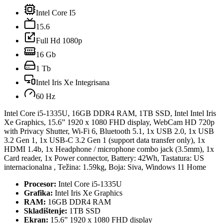
Intel Core I5
15.6
Full Hd 1080p
16 Gb
1 Tb
Intel Iris Xe Integrisana
60 Hz
Intel Core i5-1335U, 16GB DDR4 RAM, 1TB SSD, Intel Intel Iris
Xe Graphics, 15.6” 1920 x 1080 FHD display, WebCam HD 720p
with Privacy Shutter, Wi-Fi 6, Bluetooth 5.1, 1x USB 2.0, 1x USB
3.2 Gen 1, 1x USB-C 3.2 Gen 1 (support data transfer only), 1x
HDMI 1.4b, 1x Headphone / microphone combo jack (3.5mm), 1x
Card reader, 1x Power connector, Battery: 42Wh, Tastatura: US
internacionalna , Težina: 1.59kg, Boja: Siva, Windows 11 Home
Procesor:
Intel Core i5-1335U
Grafika:
Intel Iris Xe Graphics
RAM:
16GB DDR4 RAM
Skladištenje:
1TB SSD
Ekran:
15.6” 1920 x 1080 FHD display