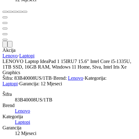
Akcija
Lenovo
·
Laptopi
LENOVO Laptop IdeaPad 1 15IRU7 15.6" Intel Core i5-1335U,
1TB SSD, 16GB RAM, Windows 11 Home, Siva, Intel Iris Xe
Graphics
Šifra:
83B40008US/1TB
·
Brend:
Lenovo
·
Kategorija:
Laptopi
·
Garancija:
12 Mjeseci
Šifra
83B40008US/1TB
Brend
Lenovo
Kategorija
Laptopi
Garancija
12 Mjeseci