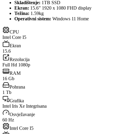
Skladištenje:
1TB SSD
Ekran:
15.6” 1920 x 1080 FHD display
Težina:
1.59kg
Operativni sistem:
Windows 11 Home
CPU
Intel Core I5
Ekran
15.6
Rezolucija
Full Hd 1080p
RAM
16 Gb
Pohrana
1 Tb
Grafika
Intel Iris Xe Integrisana
Osvježavanje
60 Hz
Intel Core I5