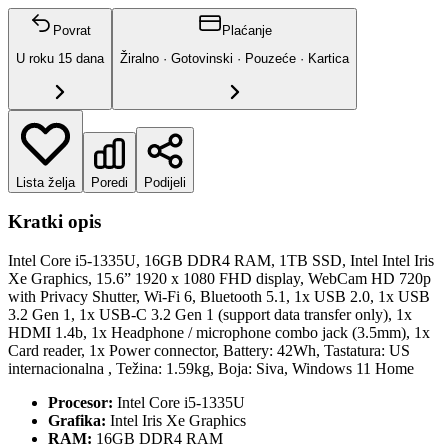
Povrat
Plaćanje
U roku
15
dana
Žiralno · Gotovinski · Pouzeće · Kartica
Lista želja
Poredi
Podijeli
Kratki opis
Intel Core i5-1335U, 16GB DDR4 RAM, 1TB SSD, Intel Intel Iris
Xe Graphics, 15.6” 1920 x 1080 FHD display, WebCam HD 720p
with Privacy Shutter, Wi-Fi 6, Bluetooth 5.1, 1x USB 2.0, 1x USB
3.2 Gen 1, 1x USB-C 3.2 Gen 1 (support data transfer only), 1x
HDMI 1.4b, 1x Headphone / microphone combo jack (3.5mm), 1x
Card reader, 1x Power connector, Battery: 42Wh, Tastatura: US
internacionalna , Težina: 1.59kg, Boja: Siva, Windows 11 Home
Procesor:
Intel Core i5-1335U
Grafika:
Intel Iris Xe Graphics
RAM:
16GB DDR4 RAM