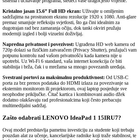
sistema i učitavanje programa, štedeći vaše dragocjeno vrijeme.
Kristalno jasan 15.6” Full HD ekran:
Uživajte u omiljenim
sadržajima na prostranom ekranu rezolucije 1920 x 1080. Anti-glare
premaz smanjuje refleksiju svjetlosti, što ga čini idealnim za
dugotrajan rad bez zamaranja očiju, dok tanki okviri pružaju
moderniji izgled i bolji vizuelni doživljaj.
Napredna privatnost i povezivost:
Ugrađena HD web kamera od
720p dolazi sa fizičkim zatvaračem (Privacy Shutter), pružajući vam
potpunu kontrolu nad vašom privatnošću kada kamera nije u
upotrebi. Uz Wi-Fi 6 standard, vaša internet konekcija će biti
stabilnija i brža, čak i u mrežama sa mnogo povezanih uređaja.
Svestrani portovi za maksimalnu produktivnost:
Od USB-C
porta za brz prenos podataka do HDMI izlaza za povezivanje sa
eksternim monitorom ili projektorom, ovaj laptop posjeduje sve
neophodne priključke. Čitač kartica i kombinovani audio džek
dodatno olakšavaju rad profesionalcima koji često prebacuju
multimedijalni sadržaj.
Zašto odabrati LENOVO IdeaPad 1 15IRU7?
Ovaj model predstavlja pametnu investiciju za studente koji trebaju
pouzdan alat za učenje, kancelarijske radnike koji traže stabilnost, te