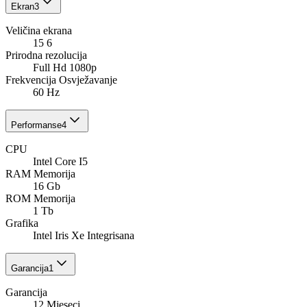
Ekran
3
Veličina ekrana
15 6
Prirodna rezolucija
Full Hd 1080p
Frekvencija Osvježavanje
60 Hz
Performanse
4
CPU
Intel Core I5
RAM Memorija
16 Gb
ROM Memorija
1 Tb
Grafika
Intel Iris Xe Integrisana
Garancija
1
Garancija
12 Mjeseci