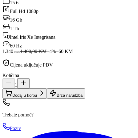
15.6
Full Hd 1080p
16 Gb
1 Tb
Intel Iris Xe Integrisana
60 Hz
1.340
1.400,00 KM
−
4
%
−
60
KM
00
KM
Cijena uključuje PDV
Količina
1
Dodaj u korpu
Brza narudžba
Trebate pomoć?
Poziv