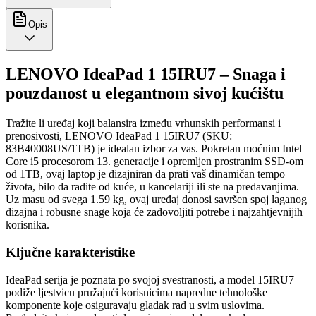
Opis
LENOVO IdeaPad 1 15IRU7 – Snaga i
pouzdanost u elegantnom sivoj kućištu
Tražite li uređaj koji balansira između vrhunskih performansi i
prenosivosti, LENOVO IdeaPad 1 15IRU7 (SKU:
83B40008US/1TB) je idealan izbor za vas. Pokretan moćnim Intel
Core i5 procesorom 13. generacije i opremljen prostranim SSD-om
od 1TB, ovaj laptop je dizajniran da prati vaš dinamičan tempo
života, bilo da radite od kuće, u kancelariji ili ste na predavanjima.
Uz masu od svega 1.59 kg, ovaj uređaj donosi savršen spoj laganog
dizajna i robusne snage koja će zadovoljiti potrebe i najzahtjevnijih
korisnika.
Ključne karakteristike
IdeaPad serija je poznata po svojoj svestranosti, a model 15IRU7
podiže ljestvicu pružajući korisnicima napredne tehnološke
komponente koje osiguravaju gladak rad u svim uslovima.