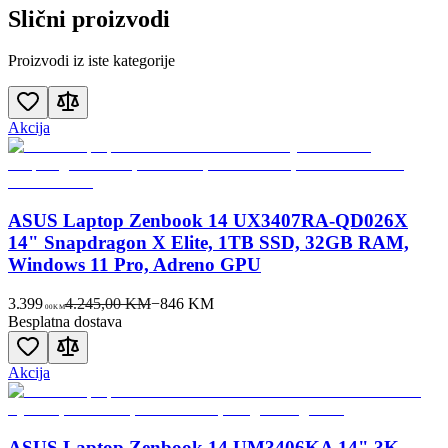
Slični proizvodi
Proizvodi iz iste kategorije
Akcija
ASUS Laptop Zenbook 14 UX3407RA-QD026X
14" Snapdragon X Elite, 1TB SSD, 32GB RAM,
Windows 11 Pro, Adreno GPU
3.399
4.245,00 KM
−
846
KM
00
KM
Besplatna dostava
Akcija
ASUS Laptop Zenbook 14 UM3406KA 14" 3K