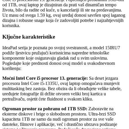
od 1TB, ovaj laptop je dizajniran da prati vaš dinamičan tempo
života, bilo da radite od kuće, u kancelariji ili ste na predavanjima.
Uz masu od svega 1.59 kg, ovaj uređaj donosi savršen spoj laganog
dizajna i robusne snage koja će zadovoljiti potrebe i najzahtjevnijih
korisnika.
Ključne karakteristike
IdeaPad serija je poznata po svojoj svestranosti, a model 15IRU7
podiže ljestvicu pružajući korisnicima napredne tehnološke
komponente koje osiguravaju gladak rad u svim uslovima.
Pogledajte koje prednosti donosi ovaj model u svakodnevnom
korištenju:
Moćni Intel Core i5 procesor 13. generacije:
Sa deset jezgara
procesora Intel Core i5-1335U, ovaj laptop omogućava munjevit
multitasking bez zastoja. Bez obzira da li obrađujete velike tabele,
uređujete fotografije ili držite otvoren veliki broj kartica u
pretraživaču, osjetit ćete fluidnost u svakom kliku.
Ogroman prostor za pohranu od 1TB SSD:
Zaboravite na
eksterne diskove i brige o slobodnom prostoru. Ultra-brzi SSD
kapaciteta 1TB ne samo da nudi ogroman prostor za sve vaše
datoteke, filmove i aplikacije, već i drastično ubrzava podizanje