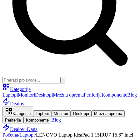
Kategorije
Laptopi
Monitori
Desktopi
Mrežna oprema
Periferija
Komponente
Blog
Dealovi
Kategorije
Laptopi
Monitori
Desktopi
Mrežna oprema
Blog
Periferija
Komponente
Dealovi Dana
Početna
/
Laptopi
/
LENOVO Laptop IdeaPad 1 15IRU7 15.6" Intel