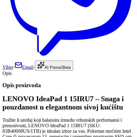
Viber
·
Email
·
AI Pomoć
Beta
Opis
Opis proizvoda
LENOVO IdeaPad 1 15IRU7 – Snaga i
pouzdanost u elegantnom sivoj kućištu
Tražite li uređaj koji balansira između vrhunskih performansi i
prenosivosti, LENOVO IdeaPad 1 15IRU7 (SKU:
83B40008US/1TB) je idealan izbor za vas. Pokretan moćnim Intel
Core i5 procesorom 13. generacije i opremljen prostranim SSD-om