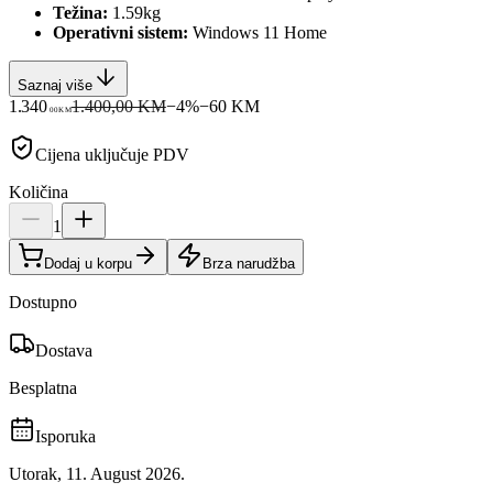
Težina:
1.59kg
Operativni sistem:
Windows 11 Home
Saznaj više
1.340
1.400,00 KM
−
4
%
−
60
KM
00
KM
Cijena uključuje PDV
Količina
1
Dodaj u korpu
Brza narudžba
Dostupno
Dostava
Besplatna
Isporuka
Utorak, 11. August 2026.