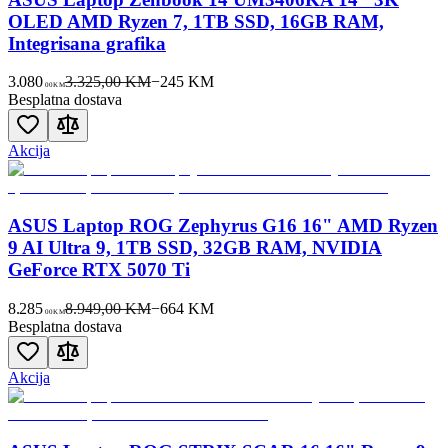
OLED AMD Ryzen 7, 1TB SSD, 16GB RAM,
Integrisana grafika
3.080
3.325,00 KM
−
245
KM
00
KM
Besplatna dostava
Akcija
ASUS Laptop ROG Zephyrus G16 16" AMD Ryzen
9 AI Ultra 9, 1TB SSD, 32GB RAM, NVIDIA
GeForce RTX 5070 Ti
8.285
8.949,00 KM
−
664
KM
00
KM
Besplatna dostava
Akcija