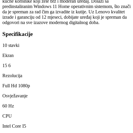
kućne korisnike koji žele brz i moderan uređaj. Dolazi sa
predinstaliranim Windows 11 Home operativnim sistemom, što znači
da je spreman za rad čim ga izvadite iz kutije. Uz Lenovo kvalitet
izrade i garanciju od 12 mjeseci, dobijate uređaj koji je spreman da
odgovori na sve izazove modernog digitalnog doba.
Specifikacije
10
stavki
Ekran
15 6
Rezolucija
Full Hd 1080p
Osvježavanje
60 Hz
CPU
Intel Core I5