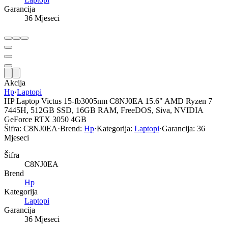
Garancija
36 Mjeseci
Akcija
Hp
·
Laptopi
HP Laptop Victus 15-fb3005nm C8NJ0EA 15.6" AMD Ryzen 7
7445H, 512GB SSD, 16GB RAM, FreeDOS, Siva, NVIDIA
GeForce RTX 3050 4GB
Šifra:
C8NJ0EA
·
Brend:
Hp
·
Kategorija:
Laptopi
·
Garancija:
36
Mjeseci
Šifra
C8NJ0EA
Brend
Hp
Kategorija
Laptopi
Garancija
36 Mjeseci