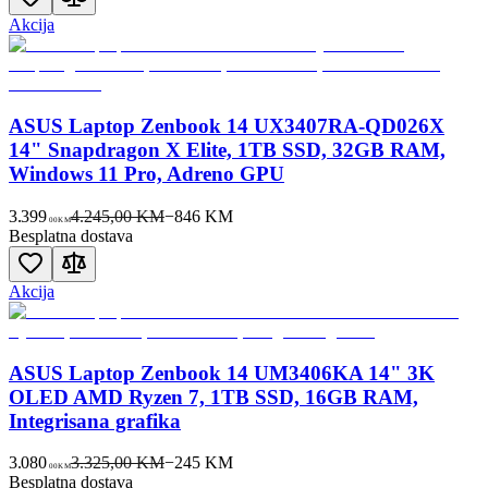
Akcija
ASUS Laptop Zenbook 14 UX3407RA-QD026X
14" Snapdragon X Elite, 1TB SSD, 32GB RAM,
Windows 11 Pro, Adreno GPU
3.399
4.245,00 KM
−
846
KM
00
KM
Besplatna dostava
Akcija
ASUS Laptop Zenbook 14 UM3406KA 14" 3K
OLED AMD Ryzen 7, 1TB SSD, 16GB RAM,
Integrisana grafika
3.080
3.325,00 KM
−
245
KM
00
KM
Besplatna dostava