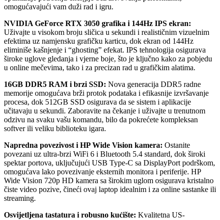
omogućavajući vam duži rad i igru.
NVIDIA GeForce RTX 3050 grafika i 144Hz IPS ekran:
Uživajte u visokom broju sličica u sekundi i realističnim vizuelnim
efektima uz namjensku grafičku karticu, dok ekran od 144Hz
eliminiše kašnjenje i “ghosting” efekat. IPS tehnologija osigurava
široke uglove gledanja i vjerne boje, što je ključno kako za pobjedu
u online mečevima, tako i za precizan rad u grafičkim alatima.
16GB DDR5 RAM i brzi SSD:
Nova generacija DDR5 radne
memorije omogućava brži protok podataka i efikasnije izvršavanje
procesa, dok 512GB SSD osigurava da se sistem i aplikacije
učitavaju u sekundi. Zaboravite na čekanje i uživajte u trenutnom
odzivu na svaku vašu komandu, bilo da pokrećete kompleksan
softver ili veliku biblioteku igara.
Napredna povezivost i HP Wide Vision kamera:
Ostanite
povezani uz ultra-brzi WiFi 6 i Bluetooth 5.4 standard, dok široki
spektar portova, uključujući USB Type-C sa DisplayPort podrškom,
omogućava lako povezivanje eksternih monitora i periferije. HP
Wide Vision 720p HD kamera sa širokim uglom osigurava kristalno
čiste video pozive, čineći ovaj laptop idealnim i za online sastanke ili
streaming.
Osvijetljena tastatura i robusno kućište:
Kvalitetna US-