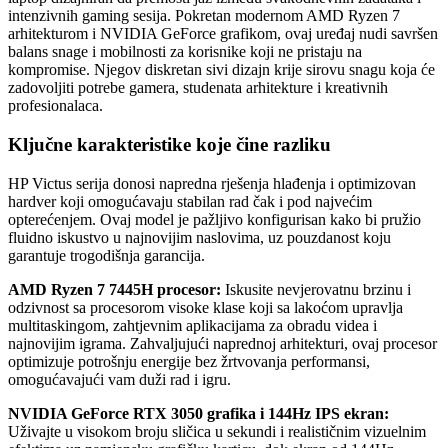
intenzivnih gaming sesija. Pokretan modernom AMD Ryzen 7
arhitekturom i NVIDIA GeForce grafikom, ovaj uređaj nudi savršen
balans snage i mobilnosti za korisnike koji ne pristaju na
kompromise. Njegov diskretan sivi dizajn krije sirovu snagu koja će
zadovoljiti potrebe gamera, studenata arhitekture i kreativnih
profesionalaca.
Ključne karakteristike koje čine razliku
HP Victus serija donosi napredna rješenja hlađenja i optimizovan
hardver koji omogućavaju stabilan rad čak i pod najvećim
opterećenjem. Ovaj model je pažljivo konfigurisan kako bi pružio
fluidno iskustvo u najnovijim naslovima, uz pouzdanost koju
garantuje trogodišnja garancija.
AMD Ryzen 7 7445H procesor:
Iskusite nevjerovatnu brzinu i
odzivnost sa procesorom visoke klase koji sa lakoćom upravlja
multitaskingom, zahtjevnim aplikacijama za obradu videa i
najnovijim igrama. Zahvaljujući naprednoj arhitekturi, ovaj procesor
optimizuje potrošnju energije bez žrtvovanja performansi,
omogućavajući vam duži rad i igru.
NVIDIA GeForce RTX 3050 grafika i 144Hz IPS ekran:
Uživajte u visokom broju sličica u sekundi i realističnim vizuelnim