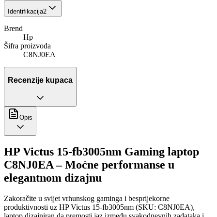
Identifikacija
2
Brend
Hp
Šifra proizvoda
C8NJ0EA
Recenzije kupaca
Opis
HP Victus 15-fb3005nm Gaming laptop
C8NJ0EA – Moćne performanse u
elegantnom dizajnu
Zakoračite u svijet vrhunskog gaminga i besprijekorne
produktivnosti uz HP Victus 15-fb3005nm (SKU: C8NJ0EA),
laptop dizajniran da premosti jaz između svakodnevnih zadataka i