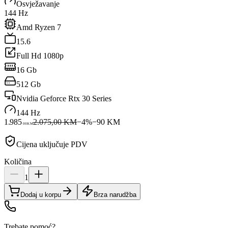
Osvježavanje
144 Hz
Amd Ryzen 7
15.6
Full Hd 1080p
16 Gb
512 Gb
Nvidia Geforce Rtx 30 Series
144 Hz
1.985
2.075,00 KM
−
4
%
−
90
KM
00
KM
Cijena uključuje PDV
Količina
1
Dodaj u korpu
Brza narudžba
Trebate pomoć?