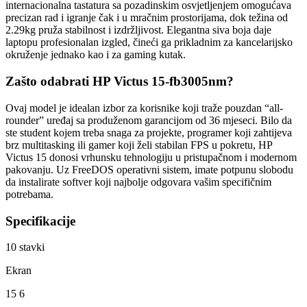
internacionalna tastatura sa pozadinskim osvjetljenjem omogućava
precizan rad i igranje čak i u mračnim prostorijama, dok težina od
2.29kg pruža stabilnost i izdržljivost. Elegantna siva boja daje
laptopu profesionalan izgled, čineći ga prikladnim za kancelarijsko
okruženje jednako kao i za gaming kutak.
Zašto odabrati HP Victus 15-fb3005nm?
Ovaj model je idealan izbor za korisnike koji traže pouzdan “all-
rounder” uređaj sa produženom garancijom od 36 mjeseci. Bilo da
ste student kojem treba snaga za projekte, programer koji zahtijeva
brz multitasking ili gamer koji želi stabilan FPS u pokretu, HP
Victus 15 donosi vrhunsku tehnologiju u pristupačnom i modernom
pakovanju. Uz FreeDOS operativni sistem, imate potpunu slobodu
da instalirate softver koji najbolje odgovara vašim specifičnim
potrebama.
Specifikacije
10
stavki
Ekran
15 6