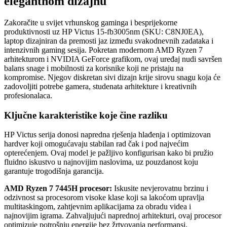
elegantnom dizajnu
Zakoračite u svijet vrhunskog gaminga i besprijekorne
produktivnosti uz HP Victus 15-fb3005nm (SKU: C8NJ0EA),
laptop dizajniran da premosti jaz između svakodnevnih zadataka i
intenzivnih gaming sesija. Pokretan modernom AMD Ryzen 7
arhitekturom i NVIDIA GeForce grafikom, ovaj uređaj nudi savršen
balans snage i mobilnosti za korisnike koji ne pristaju na
kompromise. Njegov diskretan sivi dizajn krije sirovu snagu koja će
zadovoljiti potrebe gamera, studenata arhitekture i kreativnih
profesionalaca.
Ključne karakteristike koje čine razliku
HP Victus serija donosi napredna rješenja hlađenja i optimizovan
hardver koji omogućavaju stabilan rad čak i pod najvećim
opterećenjem. Ovaj model je pažljivo konfigurisan kako bi pružio
fluidno iskustvo u najnovijim naslovima, uz pouzdanost koju
garantuje trogodišnja garancija.
AMD Ryzen 7 7445H procesor:
Iskusite nevjerovatnu brzinu i
odzivnost sa procesorom visoke klase koji sa lakoćom upravlja
multitaskingom, zahtjevnim aplikacijama za obradu videa i
najnovijim igrama. Zahvaljujući naprednoj arhitekturi, ovaj procesor
optimizuje potrošnju energije bez žrtvovanja performansi,