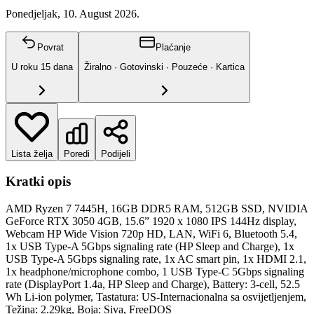
Ponedjeljak, 10. August 2026.
Povrat
Plaćanje
U roku
15
dana
Žiralno · Gotovinski · Pouzeće · Kartica
Lista želja
Poredi
Podijeli
Kratki opis
AMD Ryzen 7 7445H, 16GB DDR5 RAM, 512GB SSD, NVIDIA
GeForce RTX 3050 4GB, 15.6” 1920 x 1080 IPS 144Hz display,
Webcam HP Wide Vision 720p HD, LAN, WiFi 6, Bluetooth 5.4,
1x USB Type-A 5Gbps signaling rate (HP Sleep and Charge), 1x
USB Type-A 5Gbps signaling rate, 1x AC smart pin, 1x HDMI 2.1,
1x headphone/microphone combo, 1 USB Type-C 5Gbps signaling
rate (DisplayPort 1.4a, HP Sleep and Charge), Battery: 3-cell, 52.5
Wh Li-ion polymer, Tastatura: US-Internacionalna sa osvijetljenjem,
Težina: 2.29kg, Boja: Siva, FreeDOS