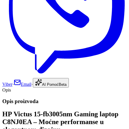
Viber
·
Email
·
AI Pomoć
Beta
Opis
Opis proizvoda
HP Victus 15-fb3005nm Gaming laptop
C8NJ0EA – Moćne performanse u