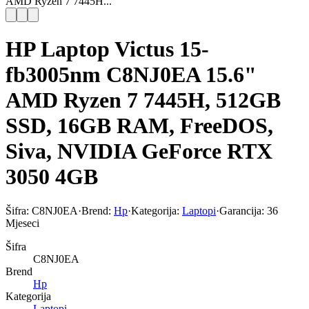
AMD Ryzen 7 7445H...
HP Laptop Victus 15-
fb3005nm C8NJ0EA 15.6"
AMD Ryzen 7 7445H, 512GB
SSD, 16GB RAM, FreeDOS,
Siva, NVIDIA GeForce RTX
3050 4GB
Šifra:
C8NJ0EA
·
Brend:
Hp
·
Kategorija:
Laptopi
·
Garancija:
36
Mjeseci
Šifra
C8NJ0EA
Brend
Hp
Kategorija
Laptopi