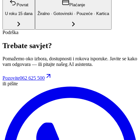
Povrat
Plaćanje
U roku
15
dana
Žiralno · Gotovinski · Pouzeće · Kartica
Podrška
Trebate savjet?
Pomažemo oko izbora, dostupnosti i rokova isporuke. Javite se kako
vam odgovara
— ili pitajte našeg AI asistenta.
Pozovite
062 625 500
ili pišite