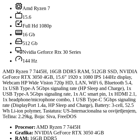
Amd Ryzen 7
15.6
Full Hd 1080p
16 Gb
512 Gb
Nvidia Geforce Rtx 30 Series
144 Hz
AMD Ryzen 7 7445H, 16GB DDR5 RAM, 512GB SSD, NVIDIA
GeForce RTX 3050 4GB, 15.6” 1920 x 1080 IPS 144Hz display,
Webcam HP Wide Vision 720p HD, LAN, WiFi 6, Bluetooth 5.4,
1x USB Type-A 5Gbps signaling rate (HP Sleep and Charge), 1x
USB Type-A 5Gbps signaling rate, 1x AC smart pin, 1x HDMI 2.1,
1x headphone/microphone combo, 1 USB Type-C 5Gbps signaling
rate (DisplayPort 1.4a, HP Sleep and Charge), Battery: 3-cell, 52.5
Wh Li-ion polymer, Tastatura: US-Internacionalna sa osvijetljenjem,
Težina: 2.29kg, Boja: Siva, FreeDOS
Procesor:
AMD Ryzen 7 7445H
Grafika:
NVIDIA GeForce RTX 3050 4GB
RAM:
16GB DDR5