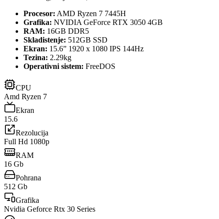
Procesor:
AMD Ryzen 7 7445H
Grafika:
NVIDIA GeForce RTX 3050 4GB
RAM:
16GB DDR5
Skladistenje:
512GB SSD
Ekran:
15.6” 1920 x 1080 IPS 144Hz
Tezina:
2.29kg
Operativni sistem:
FreeDOS
CPU
Amd Ryzen 7
Ekran
15.6
Rezolucija
Full Hd 1080p
RAM
16 Gb
Pohrana
512 Gb
Grafika
Nvidia Geforce Rtx 30 Series