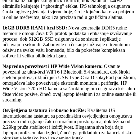
efektima uz namjensku grafičku karticu, dok ekran od 144Hz
eliminiše kašnjenje i “ghosting” efekat. IPS tehnologija osigurava
široke uglove gledanja i vjerne boje, što je ključno kako za pobjedu
u online mečevima, tako i za precizan rad u grafičkim alatima.
16GB DDR5 RAM i brzi SSD:
Nova generacija DDR5 radne
memorije omogućava brži protok podataka i efikasnije izvršavanje
procesa, dok 512GB SSD osigurava da se sistem i aplikacije
učitavaju u sekundi. Zaboravite na čekanje i uživajte u trenutnom
odzivu na svaku vašu komandu, bilo da pokrećete kompleksan
softver ili veliku biblioteku igara.
Napredna povezivost i HP Wide Vision kamera:
Ostanite
povezani uz ultra-brzi WiFi 6 i Bluetooth 5.4 standard, dok široki
spektar portova, uključujući USB Type-C sa DisplayPort podrškom,
omogućava lako povezivanje eksternih monitora i periferije. HP
Wide Vision 720p HD kamera sa širokim uglom osigurava kristalno
čiste video pozive, čineći ovaj laptop idealnim i za online sastanke ili
streaming.
Osvijetljena tastatura i robusno kućište:
Kvalitetna US-
internacionalna tastatura sa pozadinskim osvjetljenjem omogućava
precizan rad i igranje čak i u mračnim prostorijama, dok težina od
2.29kg pruža stabilnost i izdržljivost. Elegantna siva boja daje
laptopu profesionalan izgled, čineći ga prikladnim za kancelarijsko
okruženje jednako kao i za gaming kutak.