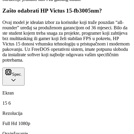
Zašto odabrati HP Victus 15-fb3005nm?
Ovaj model je idealan izbor za korisnike koji traže pouzdan “all-
rounder” uređaj sa produženom garancijom od 36 mjeseci. Bilo da
ste student kojem treba snaga za projekte, programer koji zahtijeva
brz multitasking ili gamer koji želi stabilan FPS u pokretu, HP
Victus 15 donosi vrhunsku tehnologiju u pristupačnom i modernom
pakovanju. Uz FreeDOS operativni sistem, imate potpunu slobodu
da instalirate softver koji najbolje odgovara vašim specifičnim
potrebama.
Spec.
Ekran
15 6
Rezolucija
Full Hd 1080p
Osvježavanje