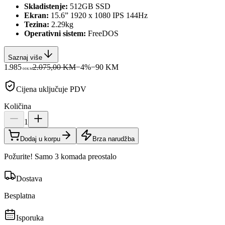
Skladistenje:
512GB SSD
Ekran:
15.6” 1920 x 1080 IPS 144Hz
Tezina:
2.29kg
Operativni sistem:
FreeDOS
Saznaj više
1.985
2.075,00 KM
−
4
%
−
90
KM
00
KM
Cijena uključuje PDV
Količina
1
Dodaj u korpu
Brza narudžba
Požurite! Samo 3 komada preostalo
Dostava
Besplatna
Isporuka