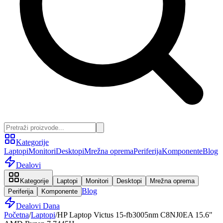
Kategorije
Laptopi
Monitori
Desktopi
Mrežna oprema
Periferija
Komponente
Blog
Dealovi
Kategorije
Laptopi
Monitori
Desktopi
Mrežna oprema
Blog
Periferija
Komponente
Dealovi Dana
Početna
/
Laptopi
/
HP Laptop Victus 15-fb3005nm C8NJ0EA 15.6"