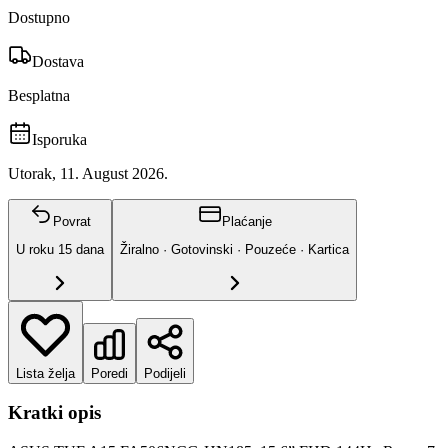
Dostupno
Dostava
Besplatna
Isporuka
Utorak, 11. August 2026.
Povrat
Plaćanje
U roku
15
dana
Žiralno · Gotovinski · Pouzeće · Kartica
Lista želja
Poredi
Podijeli
Kratki opis