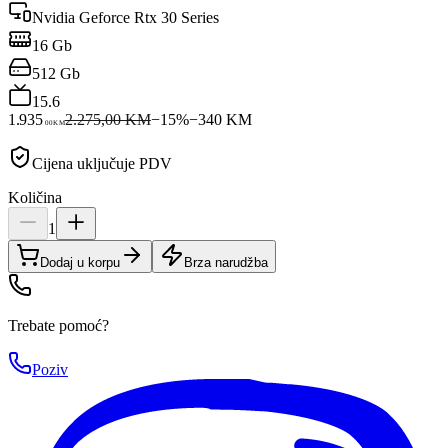
Nvidia Geforce Rtx 30 Series
16 Gb
512 Gb
15.6
1.935
2.275,00 KM
−
15
%
−
340
KM
00
KM
Cijena uključuje PDV
Količina
1
Dodaj u korpu
Brza narudžba
Trebate pomoć?
Poziv