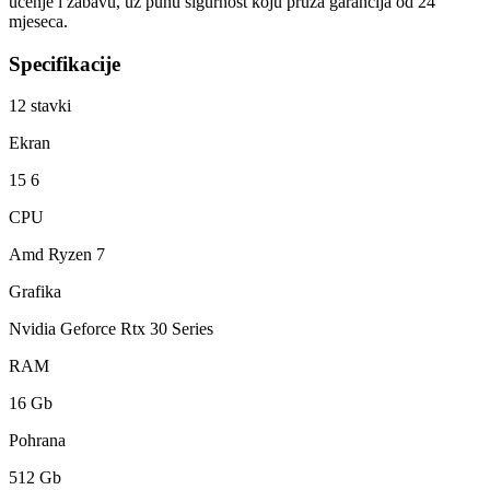
učenje i zabavu, uz punu sigurnost koju pruža garancija od 24
mjeseca.
Specifikacije
12
stavki
Ekran
15 6
CPU
Amd Ryzen 7
Grafika
Nvidia Geforce Rtx 30 Series
RAM
16 Gb
Pohrana
512 Gb