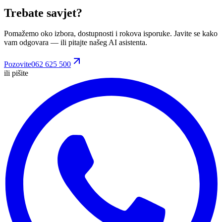
Trebate savjet?
Pomažemo oko izbora, dostupnosti i rokova isporuke. Javite se kako
vam odgovara
— ili pitajte našeg AI asistenta.
Pozovite
062 625 500
ili pišite