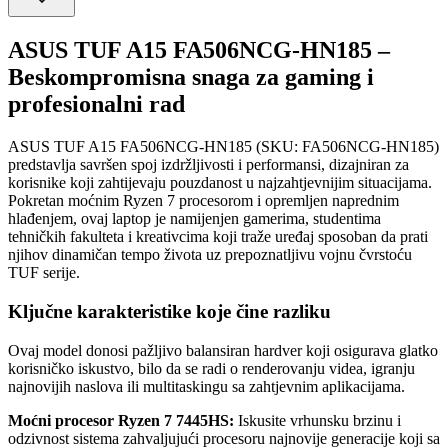
ASUS TUF A15 FA506NCG-HN185 –
Beskompromisna snaga za gaming i
profesionalni rad
ASUS TUF A15 FA506NCG-HN185 (SKU: FA506NCG-HN185)
predstavlja savršen spoj izdržljivosti i performansi, dizajniran za
korisnike koji zahtijevaju pouzdanost u najzahtjevnijim situacijama.
Pokretan moćnim Ryzen 7 procesorom i opremljen naprednim
hlađenjem, ovaj laptop je namijenjen gamerima, studentima
tehničkih fakulteta i kreativcima koji traže uređaj sposoban da prati
njihov dinamičan tempo života uz prepoznatljivu vojnu čvrstoću
TUF serije.
Ključne karakteristike koje čine razliku
Ovaj model donosi pažljivo balansiran hardver koji osigurava glatko
korisničko iskustvo, bilo da se radi o renderovanju videa, igranju
najnovijih naslova ili multitaskingu sa zahtjevnim aplikacijama.
Moćni procesor Ryzen 7 7445HS:
Iskusite vrhunsku brzinu i
odzivnost sistema zahvaljujući procesoru najnovije generacije koji sa