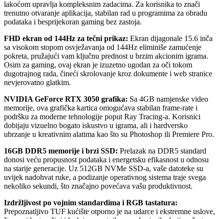
lakoćom upravlja kompleksnim zadacima. Za korisnika to znači
trenutno otvaranje aplikacija, stabilan rad u programima za obradu
podataka i besprijekoran gaming bez zastoja.
FHD ekran od 144Hz za tečni prikaz:
Ekran dijagonale 15.6 inča
sa visokom stopom osvježavanja od 144Hz eliminiše zamućenje
pokreta, pružajući vam ključnu prednost u brzim akcionim igrama.
Osim za gaming, ovaj ekran je izuzetno ugodan za oči tokom
dugotrajnog rada, čineći skrolovanje kroz dokumente i web stranice
nevjerovatno glatkim.
NVIDIA GeForce RTX 3050 grafika:
Sa 4GB namjenske video
memorije, ova grafička kartica omogućava stabilan frame-rate i
podršku za moderne tehnologije poput Ray Tracing-a. Korisnici
dobijaju vizuelno bogato iskustvo u igrama, ali i hardversko
ubrzanje u kreativnim alatima kao što su Photoshop ili Premiere Pro.
16GB DDR5 memorije i brzi SSD:
Prelazak na DDR5 standard
donosi veću propusnost podataka i energetsku efikasnost u odnosu
na starije generacije. Uz 512GB NVMe SSD-a, vaše datoteke su
uvijek nadohvat ruke, a podizanje operativnog sistema traje svega
nekoliko sekundi, što značajno povećava vašu produktivnost.
Izdržljivost po vojnim standardima i RGB tastatura:
Prepoznatljivo TUF kućište otporno je na udarce i ekstremne uslove,