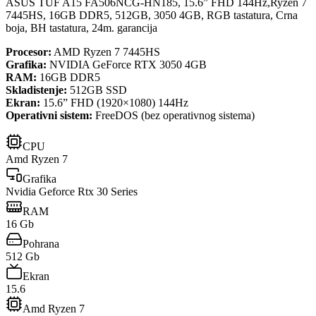
ASUS TUF A15 FA506NCG-HN185, 15.6” FHD 144Hz,Ryzen 7
7445HS, 16GB DDR5, 512GB, 3050 4GB, RGB tastatura, Crna
boja, BH tastatura, 24m. garancija
Procesor:
AMD Ryzen 7 7445HS
Grafika:
NVIDIA GeForce RTX 3050 4GB
RAM:
16GB DDR5
Skladistenje:
512GB SSD
Ekran:
15.6” FHD (1920×1080) 144Hz
Operativni sistem:
FreeDOS (bez operativnog sistema)
CPU
Amd Ryzen 7
Grafika
Nvidia Geforce Rtx 30 Series
RAM
16 Gb
Pohrana
512 Gb
Ekran
15.6
Amd Ryzen 7