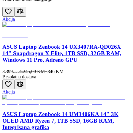
Akcija
ASUS Laptop Zenbook 14 UX3407RA-QD026X
14" Snapdragon X Elite, 1TB SSD, 32GB RAM,
Windows 11 Pro, Adreno GPU
3.399
4.245,00 KM
−
846
KM
00
KM
Besplatna dostava
Akcija
ASUS Laptop Zenbook 14 UM3406KA 14" 3K
OLED AMD Ryzen 7, 1TB SSD, 16GB RAM,
Integrisana grafika