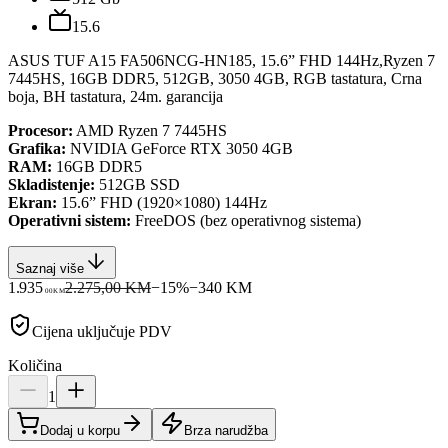
15.6
ASUS TUF A15 FA506NCG-HN185, 15.6” FHD 144Hz,Ryzen 7
7445HS, 16GB DDR5, 512GB, 3050 4GB, RGB tastatura, Crna
boja, BH tastatura, 24m. garancija
Procesor:
AMD Ryzen 7 7445HS
Grafika:
NVIDIA GeForce RTX 3050 4GB
RAM:
16GB DDR5
Skladistenje:
512GB SSD
Ekran:
15.6” FHD (1920×1080) 144Hz
Operativni sistem:
FreeDOS (bez operativnog sistema)
Saznaj više
1.935
2.275,00 KM
−
15
%
−
340
KM
00
KM
Cijena uključuje PDV
Količina
1
Dodaj u korpu
Brza narudžba