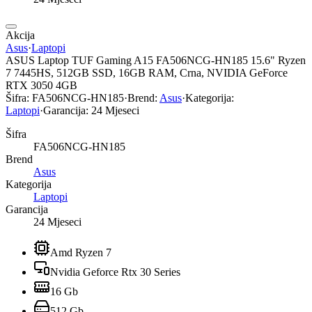
Akcija
Asus
·
Laptopi
ASUS Laptop TUF Gaming A15 FA506NCG-HN185 15.6" Ryzen
7 7445HS, 512GB SSD, 16GB RAM, Crna, NVIDIA GeForce
RTX 3050 4GB
Šifra:
FA506NCG-HN185
·
Brend:
Asus
·
Kategorija:
Laptopi
·
Garancija:
24 Mjeseci
Šifra
FA506NCG-HN185
Brend
Asus
Kategorija
Laptopi
Garancija
24 Mjeseci
Amd Ryzen 7
Nvidia Geforce Rtx 30 Series
16 Gb
512 Gb