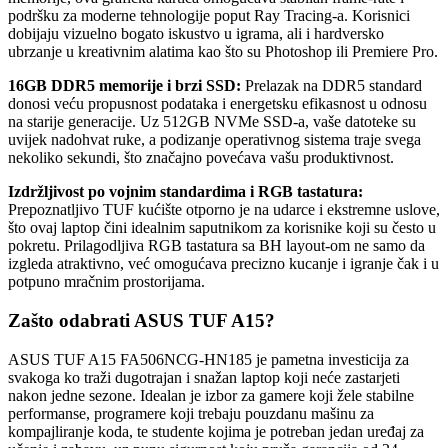
podršku za moderne tehnologije poput Ray Tracing-a. Korisnici
dobijaju vizuelno bogato iskustvo u igrama, ali i hardversko
ubrzanje u kreativnim alatima kao što su Photoshop ili Premiere Pro.
16GB DDR5 memorije i brzi SSD:
Prelazak na DDR5 standard
donosi veću propusnost podataka i energetsku efikasnost u odnosu
na starije generacije. Uz 512GB NVMe SSD-a, vaše datoteke su
uvijek nadohvat ruke, a podizanje operativnog sistema traje svega
nekoliko sekundi, što značajno povećava vašu produktivnost.
Izdržljivost po vojnim standardima i RGB tastatura:
Prepoznatljivo TUF kućište otporno je na udarce i ekstremne uslove,
što ovaj laptop čini idealnim saputnikom za korisnike koji su često u
pokretu. Prilagodljiva RGB tastatura sa BH layout-om ne samo da
izgleda atraktivno, već omogućava precizno kucanje i igranje čak i u
potpuno mračnim prostorijama.
Zašto odabrati ASUS TUF A15?
ASUS TUF A15 FA506NCG-HN185 je pametna investicija za
svakoga ko traži dugotrajan i snažan laptop koji neće zastarjeti
nakon jedne sezone. Idealan je izbor za gamere koji žele stabilne
performanse, programere koji trebaju pouzdanu mašinu za
kompajliranje koda, te studente kojima je potreban jedan uređaj za