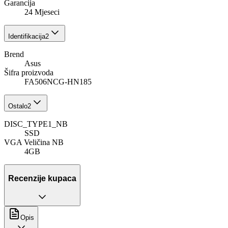
Garancija
24 Mjeseci
Identifikacija
2
Brend
Asus
Šifra proizvoda
FA506NCG-HN185
Ostalo
2
DISC_TYPE1_NB
SSD
VGA Veličina NB
4GB
Recenzije kupaca
Opis