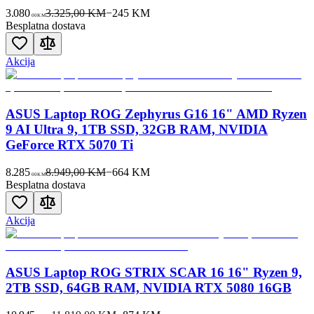
3.080
3.325,00 KM
−
245
KM
00
KM
Besplatna dostava
Akcija
ASUS Laptop ROG Zephyrus G16 16" AMD Ryzen
9 AI Ultra 9, 1TB SSD, 32GB RAM, NVIDIA
GeForce RTX 5070 Ti
8.285
8.949,00 KM
−
664
KM
00
KM
Besplatna dostava
Akcija
ASUS Laptop ROG STRIX SCAR 16 16" Ryzen 9,
2TB SSD, 64GB RAM, NVIDIA RTX 5080 16GB