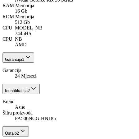
RAM Memorija
16 Gb
ROM Memorija
512 Gb
CPU_MODEL_NB
7445HS
CPU_NB
AMD
Garancija
1
Garancija
24 Mjeseci
Identifikacija
2
Brend
Asus
Šifra proizvoda
FA506NCG-HN185
Ostalo
2