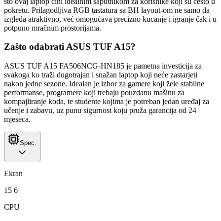
što ovaj laptop čini idealnim saputnikom za korisnike koji su često u
pokretu. Prilagodljiva RGB tastatura sa BH layout-om ne samo da
izgleda atraktivno, već omogućava precizno kucanje i igranje čak i u
potpuno mračnim prostorijama.
Zašto odabrati ASUS TUF A15?
ASUS TUF A15 FA506NCG-HN185 je pametna investicija za
svakoga ko traži dugotrajan i snažan laptop koji neće zastarjeti
nakon jedne sezone. Idealan je izbor za gamere koji žele stabilne
performanse, programere koji trebaju pouzdanu mašinu za
kompajliranje koda, te studente kojima je potreban jedan uređaj za
učenje i zabavu, uz punu sigurnost koju pruža garancija od 24
mjeseca.
Spec.
Ekran
15 6
CPU