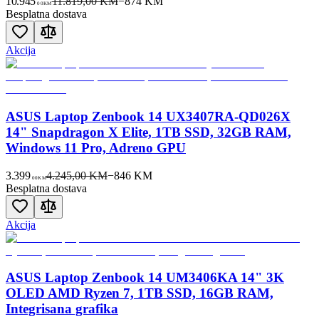
10.945
11.819,00 KM
−
874
KM
00
KM
Besplatna dostava
Akcija
ASUS Laptop Zenbook 14 UX3407RA-QD026X
14" Snapdragon X Elite, 1TB SSD, 32GB RAM,
Windows 11 Pro, Adreno GPU
3.399
4.245,00 KM
−
846
KM
00
KM
Besplatna dostava
Akcija
ASUS Laptop Zenbook 14 UM3406KA 14" 3K
OLED AMD Ryzen 7, 1TB SSD, 16GB RAM,
Integrisana grafika