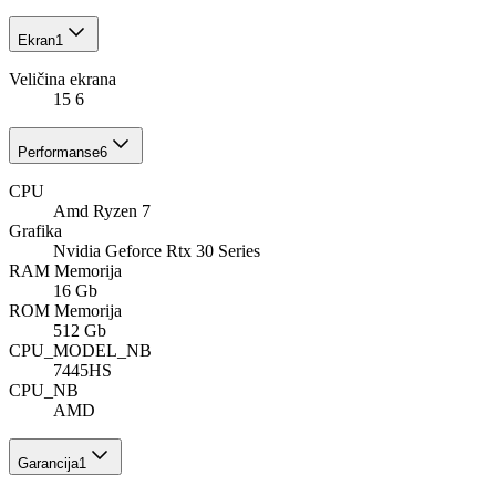
Ekran
1
Veličina ekrana
15 6
Performanse
6
CPU
Amd Ryzen 7
Grafika
Nvidia Geforce Rtx 30 Series
RAM Memorija
16 Gb
ROM Memorija
512 Gb
CPU_MODEL_NB
7445HS
CPU_NB
AMD
Garancija
1