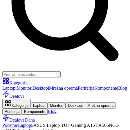
Kategorije
Laptopi
Monitori
Desktopi
Mrežna oprema
Periferija
Komponente
Blog
Dealovi
Kategorije
Laptopi
Monitori
Desktopi
Mrežna oprema
Blog
Periferija
Komponente
Dealovi Dana
Početna
/
Laptopi
/
ASUS Laptop TUF Gaming A15 FA506NCG-