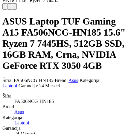
HN185 15.6" Ryzen 7 7445...
ASUS Laptop TUF Gaming
A15 FA506NCG-HN185 15.6"
Ryzen 7 7445HS, 512GB SSD,
16GB RAM, Crna, NVIDIA
GeForce RTX 3050 4GB
Šifra:
FA506NCG-HN185
·
Brend:
Asus
·
Kategorija:
Laptopi
·
Garancija:
24 Mjeseci
Šifra
FA506NCG-HN185
Brend
Asus
Kategorija
Laptopi
Garancija
24 Mjeseci