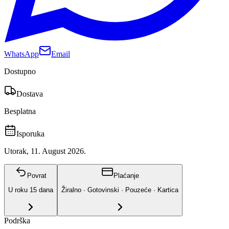
WhatsApp
Email
Dostupno
Dostava
Besplatna
Isporuka
Utorak, 11. August 2026.
Povrat
Plaćanje
U roku
15
dana
Žiralno · Gotovinski · Pouzeće · Kartica
Podrška