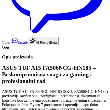
Viber
·
Email
·
AI Pomoć
Beta
Opis
Opis proizvoda
ASUS TUF A15 FA506NCG-HN185 –
Beskompromisna snaga za gaming i
profesionalni rad
ASUS TUF A15 FA506NCG-HN185 (SKU: FA506NCG-HN185)
predstavlja savršen spoj izdržljivosti i performansi, dizajniran za
korisnike koji zahtijevaju pouzdanost u najzahtjevnijim situacijama.
Pokretan moćnim Ryzen 7 procesorom i opremljen naprednim
hlađenjem, ovaj laptop je namijenjen gamerima, studentima