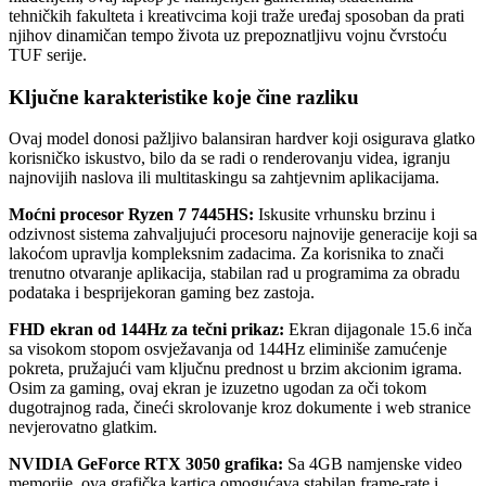
tehničkih fakulteta i kreativcima koji traže uređaj sposoban da prati
njihov dinamičan tempo života uz prepoznatljivu vojnu čvrstoću
TUF serije.
Ključne karakteristike koje čine razliku
Ovaj model donosi pažljivo balansiran hardver koji osigurava glatko
korisničko iskustvo, bilo da se radi o renderovanju videa, igranju
najnovijih naslova ili multitaskingu sa zahtjevnim aplikacijama.
Moćni procesor Ryzen 7 7445HS:
Iskusite vrhunsku brzinu i
odzivnost sistema zahvaljujući procesoru najnovije generacije koji sa
lakoćom upravlja kompleksnim zadacima. Za korisnika to znači
trenutno otvaranje aplikacija, stabilan rad u programima za obradu
podataka i besprijekoran gaming bez zastoja.
FHD ekran od 144Hz za tečni prikaz:
Ekran dijagonale 15.6 inča
sa visokom stopom osvježavanja od 144Hz eliminiše zamućenje
pokreta, pružajući vam ključnu prednost u brzim akcionim igrama.
Osim za gaming, ovaj ekran je izuzetno ugodan za oči tokom
dugotrajnog rada, čineći skrolovanje kroz dokumente i web stranice
nevjerovatno glatkim.
NVIDIA GeForce RTX 3050 grafika:
Sa 4GB namjenske video
memorije, ova grafička kartica omogućava stabilan frame-rate i