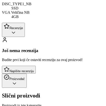
DISC_TYPE1_NB
SSD
VGA Veličina NB
4GB
Recenzije
Još nema recenzija
Budite prvi koji će ostaviti recenziju za ovaj proizvod!
Napišite recenziju
Proizvođač
Slični proizvodi
Proizvodi iz iste kategorije