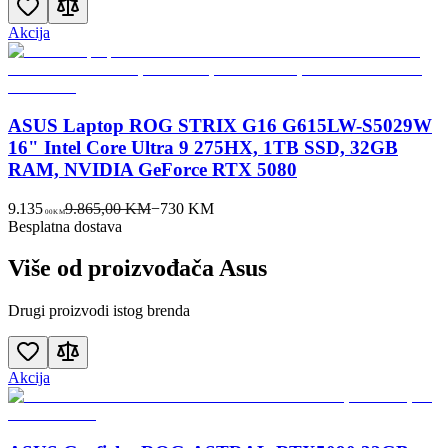
Akcija
ASUS Laptop ROG STRIX G16 G615LW-S5029W
16" Intel Core Ultra 9 275HX, 1TB SSD, 32GB
RAM, NVIDIA GeForce RTX 5080
9.135
9.865,00 KM
−
730
KM
00
KM
Besplatna dostava
Više od proizvođača
Asus
Drugi proizvodi istog brenda
Akcija