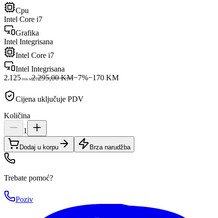
Cpu
Intel Core i7
Grafika
Intel Integrisana
Intel Core i7
Intel Integrisana
2.125
2.295,00 KM
−
7
%
−
170
KM
00
KM
Cijena uključuje PDV
Količina
1
Dodaj u korpu
Brza narudžba
Trebate pomoć?
Poziv