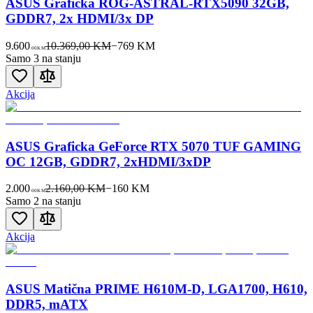
ASUS Graficka ROG-ASTRAL-RTX5090 32GB,
GDDR7, 2x HDMI/3x DP
9.600
10.369,00 KM
−
769
KM
00
KM
Samo 3 na stanju
Akcija
ASUS Graficka GeForce RTX 5070 TUF GAMING
OC 12GB, GDDR7, 2xHDMI/3xDP
2.000
2.160,00 KM
−
160
KM
00
KM
Samo 2 na stanju
Akcija
ASUS Matična PRIME H610M-D, LGA1700, H610,
DDR5, mATX