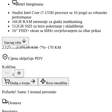
Intel Integrisana
Snažni Intel Core i7-155H procesor sa 16 jezgri za vrhunske
performanse
16GB RAM memorije za glatki multitasking
512GB SSD za brzo pokretanje i skladištenje
16” FHD+ ekran sa 60Hz osvježavanjem za oštar prikaz
Saznaj više
2.125
2.295,00 KM
−
7
%
−
170
KM
00
KM
Cijena uključuje PDV
Količina
1
Dodaj u korpu
Brza narudžba
Požurite! Samo 1 komad preostalo
Dostava
Besplatna