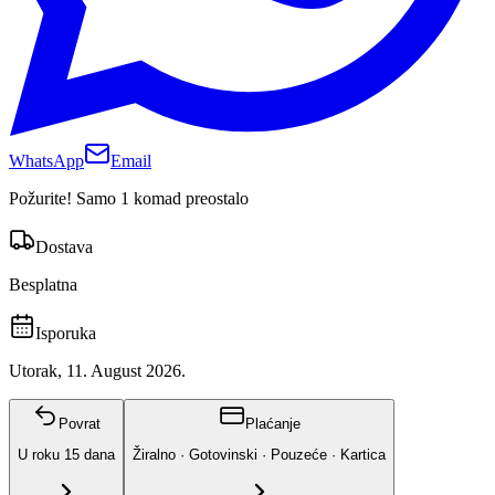
WhatsApp
Email
Požurite! Samo 1 komad preostalo
Dostava
Besplatna
Isporuka
Utorak, 11. August 2026.
Povrat
Plaćanje
U roku
15
dana
Žiralno · Gotovinski · Pouzeće · Kartica