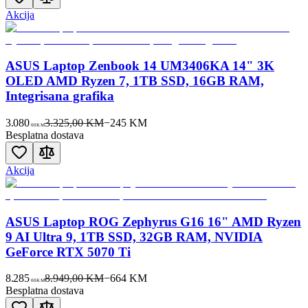
Akcija
ASUS Laptop Zenbook 14 UM3406KA 14" 3K
OLED AMD Ryzen 7, 1TB SSD, 16GB RAM,
Integrisana grafika
3.080
3.325,00 KM
−
245
KM
00
KM
Besplatna dostava
Akcija
ASUS Laptop ROG Zephyrus G16 16" AMD Ryzen
9 AI Ultra 9, 1TB SSD, 32GB RAM, NVIDIA
GeForce RTX 5070 Ti
8.285
8.949,00 KM
−
664
KM
00
KM
Besplatna dostava