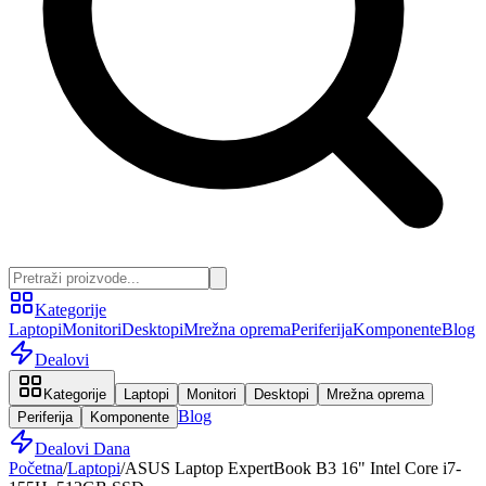
Kategorije
Laptopi
Monitori
Desktopi
Mrežna oprema
Periferija
Komponente
Blog
Dealovi
Kategorije
Laptopi
Monitori
Desktopi
Mrežna oprema
Blog
Periferija
Komponente
Dealovi Dana
Početna
/
Laptopi
/
ASUS Laptop ExpertBook B3 16" Intel Core i7-