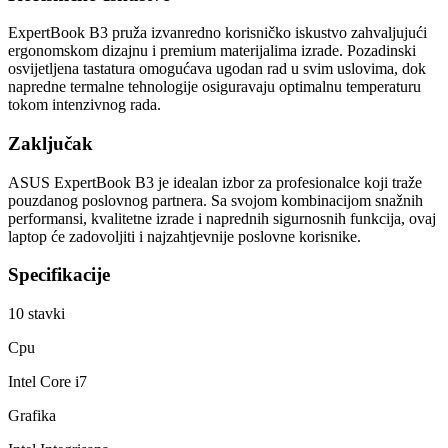
ExpertBook B3 pruža izvanredno korisničko iskustvo zahvaljujući
ergonomskom dizajnu i premium materijalima izrade. Pozadinski
osvijetljena tastatura omogućava ugodan rad u svim uslovima, dok
napredne termalne tehnologije osiguravaju optimalnu temperaturu
tokom intenzivnog rada.
Zaključak
ASUS ExpertBook B3 je idealan izbor za profesionalce koji traže
pouzdanog poslovnog partnera. Sa svojom kombinacijom snažnih
performansi, kvalitetne izrade i naprednih sigurnosnih funkcija, ovaj
laptop će zadovoljiti i najzahtjevnije poslovne korisnike.
Specifikacije
10
stavki
Cpu
Intel Core i7
Grafika