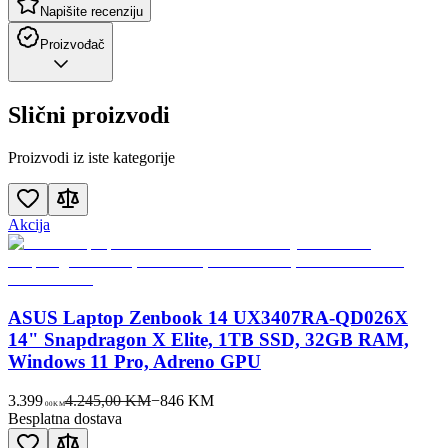
Napišite recenziju
Proizvođač
Slični proizvodi
Proizvodi iz iste kategorije
Akcija
ASUS Laptop Zenbook 14 UX3407RA-QD026X
14" Snapdragon X Elite, 1TB SSD, 32GB RAM,
Windows 11 Pro, Adreno GPU
3.399
4.245,00 KM
−
846
KM
00
KM
Besplatna dostava