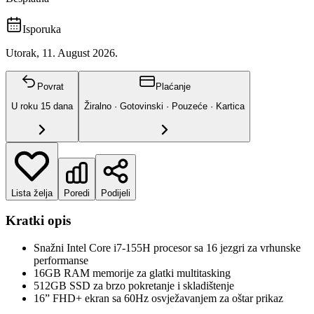
Isporuka
Utorak, 11. August 2026.
Povrat
Plaćanje
U roku
15
dana
Žiralno · Gotovinski · Pouzeće · Kartica
Lista želja
Poredi
Podijeli
Kratki opis
Snažni Intel Core i7-155H procesor sa 16 jezgri za vrhunske
performanse
16GB RAM memorije za glatki multitasking
512GB SSD za brzo pokretanje i skladištenje
16” FHD+ ekran sa 60Hz osvježavanjem za oštar prikaz