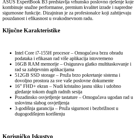
ASUS ExpertBook B3 predstavlja vrhunsko poslovno rješenje koje
kombinuje snažne performanse, premium kvalitet izrade i napredne
sigurnosne funkcije. Dizajniran je za profesionalce koji zahtijevaju
pouzdanost i efikasnost u svakodnevnom radu.
Ključne Karakteristike
Intel Core i7-155H procesor – Omogućava brzu obradu
podataka i efikasan rad više aplikacija istovremeno
16GB RAM memorije – Osigurava glatko multitaskovanje i
rad sa zahtjevnim aplikacijama
512GB SSD storage – Pruža brzo pokretanje sistema i
dovoljno prostora za sve vaše poslovne dokumente
16” FHD+ ekran – Nudi kristalno jasnu sliku i udobno
gledanje tokom dugih radnih sesija
Pozadinsko osvjetljenje tastature – Omogućava ugodan rad u
uslovima slabog osvjetljenja
3-godišnja garancija – Pruža sigurnost i bezbrižnost u
dugogodišnjem korištenju
Korisničko Iskustvo