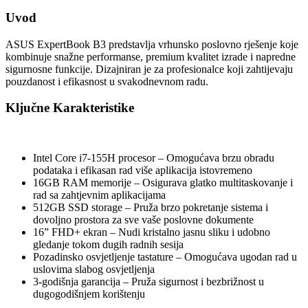
Uvod
ASUS ExpertBook B3 predstavlja vrhunsko poslovno rješenje koje
kombinuje snažne performanse, premium kvalitet izrade i napredne
sigurnosne funkcije. Dizajniran je za profesionalce koji zahtijevaju
pouzdanost i efikasnost u svakodnevnom radu.
Ključne Karakteristike
Intel Core i7-155H procesor – Omogućava brzu obradu
podataka i efikasan rad više aplikacija istovremeno
16GB RAM memorije – Osigurava glatko multitaskovanje i
rad sa zahtjevnim aplikacijama
512GB SSD storage – Pruža brzo pokretanje sistema i
dovoljno prostora za sve vaše poslovne dokumente
16” FHD+ ekran – Nudi kristalno jasnu sliku i udobno
gledanje tokom dugih radnih sesija
Pozadinsko osvjetljenje tastature – Omogućava ugodan rad u
uslovima slabog osvjetljenja
3-godišnja garancija – Pruža sigurnost i bezbrižnost u
dugogodišnjem korištenju