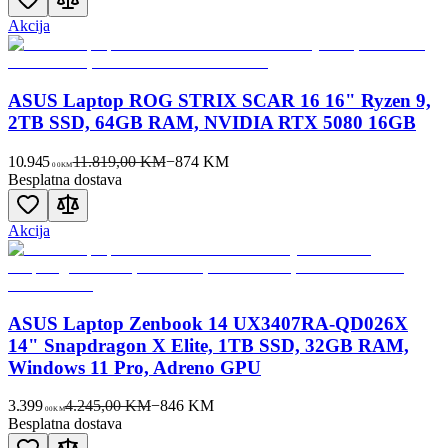
Akcija
ASUS Laptop ROG STRIX SCAR 16 16" Ryzen 9,
2TB SSD, 64GB RAM, NVIDIA RTX 5080 16GB
10.945
11.819,00 KM
−
874
KM
00
KM
Besplatna dostava
Akcija
ASUS Laptop Zenbook 14 UX3407RA-QD026X
14" Snapdragon X Elite, 1TB SSD, 32GB RAM,
Windows 11 Pro, Adreno GPU
3.399
4.245,00 KM
−
846
KM
00
KM
Besplatna dostava