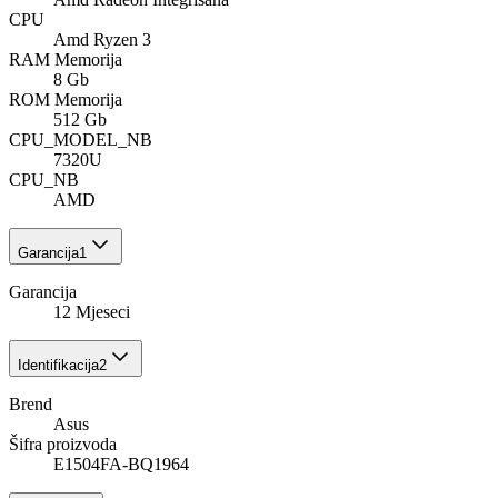
CPU
Amd Ryzen 3
RAM Memorija
8 Gb
ROM Memorija
512 Gb
CPU_MODEL_NB
7320U
CPU_NB
AMD
Garancija
1
Garancija
12 Mjeseci
Identifikacija
2
Brend
Asus
Šifra proizvoda
E1504FA-BQ1964