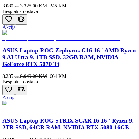
3.080
3.325,00 KM
−
245
KM
00
KM
Besplatna dostava
Akcija
ASUS Laptop ROG Zephyrus G16 16" AMD Ryzen
9 AI Ultra 9, 1TB SSD, 32GB RAM, NVIDIA
GeForce RTX 5070 Ti
8.285
8.949,00 KM
−
664
KM
00
KM
Besplatna dostava
Akcija
ASUS Laptop ROG STRIX SCAR 16 16" Ryzen 9,
2TB SSD, 64GB RAM, NVIDIA RTX 5080 16GB