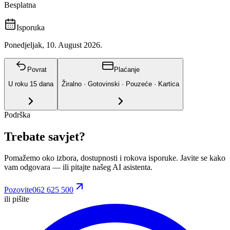
Besplatna
Isporuka
Ponedjeljak, 10. August 2026.
Povrat
Plaćanje
U roku
15
dana
Žiralno · Gotovinski · Pouzeće · Kartica
Podrška
Trebate savjet?
Pomažemo oko izbora, dostupnosti i rokova isporuke. Javite se kako
vam odgovara
— ili pitajte našeg AI asistenta.
Pozovite
062 625 500
ili pišite