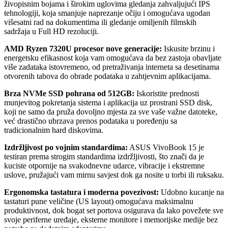
živopisnim bojama i širokim uglovima gledanja zahvaljujući IPS
tehnologiji, koja smanjuje naprezanje očiju i omogućava ugodan
višesatni rad na dokumentima ili gledanje omiljenih filmskih
sadržaja u Full HD rezoluciji.
AMD Ryzen 7320U procesor nove generacije:
Iskusite brzinu i
energetsku efikasnost koja vam omogućava da bez zastoja obavljate
više zadataka istovremeno, od pretraživanja interneta sa desetinama
otvorenih tabova do obrade podataka u zahtjevnim aplikacijama.
Brza NVMe SSD pohrana od 512GB:
Iskoristite prednosti
munjevitog pokretanja sistema i aplikacija uz prostrani SSD disk,
koji ne samo da pruža dovoljno mjesta za sve vaše važne datoteke,
već drastično ubrzava prenos podataka u poređenju sa
tradicionalnim hard diskovima.
Izdržljivost po vojnim standardima:
ASUS VivoBook 15 je
testiran prema strogim standardima izdržljivosti, što znači da je
kuciste otpornije na svakodnevne udarce, vibracije i ekstremne
uslove, pružajući vam mirnu savjest dok ga nosite u torbi ili ruksaku.
Ergonomska tastatura i moderna povezivost:
Udobno kucanje na
tastaturi pune veličine (US layout) omogućava maksimalnu
produktivnost, dok bogat set portova osigurava da lako povežete sve
svoje periferne uređaje, eksterne monitore i memorijske medije bez