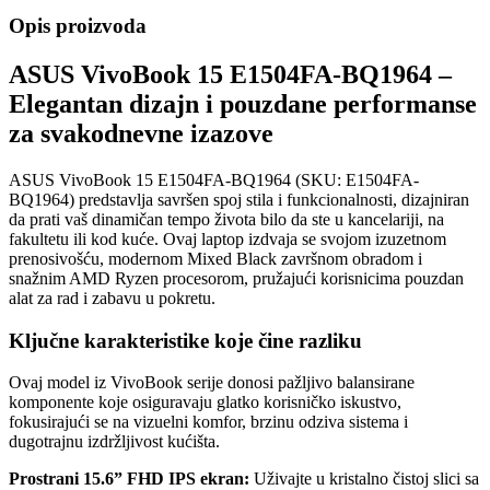
Opis proizvoda
ASUS VivoBook 15 E1504FA-BQ1964 –
Elegantan dizajn i pouzdane performanse
za svakodnevne izazove
ASUS VivoBook 15 E1504FA-BQ1964 (SKU: E1504FA-
BQ1964) predstavlja savršen spoj stila i funkcionalnosti, dizajniran
da prati vaš dinamičan tempo života bilo da ste u kancelariji, na
fakultetu ili kod kuće. Ovaj laptop izdvaja se svojom izuzetnom
prenosivošću, modernom Mixed Black završnom obradom i
snažnim AMD Ryzen procesorom, pružajući korisnicima pouzdan
alat za rad i zabavu u pokretu.
Ključne karakteristike koje čine razliku
Ovaj model iz VivoBook serije donosi pažljivo balansirane
komponente koje osiguravaju glatko korisničko iskustvo,
fokusirajući se na vizuelni komfor, brzinu odziva sistema i
dugotrajnu izdržljivost kućišta.
Prostrani 15.6” FHD IPS ekran:
Uživajte u kristalno čistoj slici sa