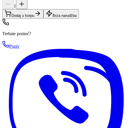
1
Dodaj u korpu
Brza narudžba
Trebate pomoć?
Poziv