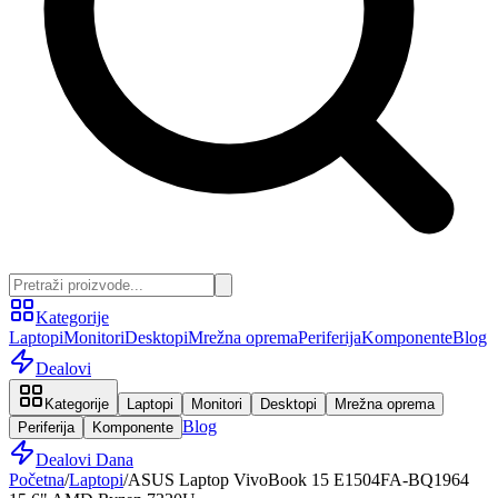
Kategorije
Laptopi
Monitori
Desktopi
Mrežna oprema
Periferija
Komponente
Blog
Dealovi
Kategorije
Laptopi
Monitori
Desktopi
Mrežna oprema
Blog
Periferija
Komponente
Dealovi Dana
Početna
/
Laptopi
/
ASUS Laptop VivoBook 15 E1504FA-BQ1964