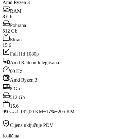
Amd Ryzen 3
RAM
8 Gb
Pohrana
512 Gb
Ekran
15.6
Full Hd 1080p
Amd Radeon Integrisana
60 Hz
Amd Ryzen 3
8 Gb
512 Gb
15.6
990
1.195,00 KM
−
17
%
−
205
KM
00
KM
Cijena uključuje PDV
Količina