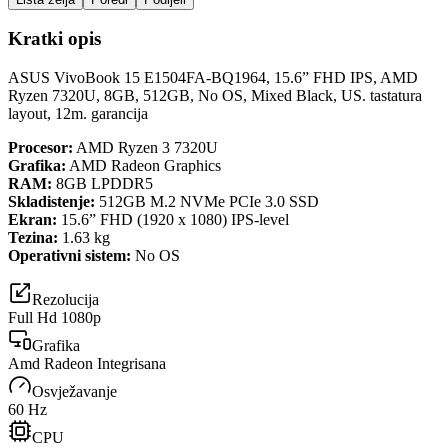
Kratki opis
ASUS VivoBook 15 E1504FA-BQ1964, 15.6” FHD IPS, AMD
Ryzen 7320U, 8GB, 512GB, No OS, Mixed Black, US. tastatura
layout, 12m. garancija
Procesor:
AMD Ryzen 3 7320U
Grafika:
AMD Radeon Graphics
RAM:
8GB LPDDR5
Skladistenje:
512GB M.2 NVMe PCIe 3.0 SSD
Ekran:
15.6” FHD (1920 x 1080) IPS-level
Tezina:
1.63 kg
Operativni sistem:
No OS
Rezolucija
Full Hd 1080p
Grafika
Amd Radeon Integrisana
Osvježavanje
60 Hz
CPU