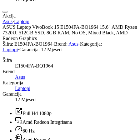
Akcija
Asus
·
Laptopi
ASUS Laptop VivoBook 15 E1504FA-BQ1964 15.6" AMD Ryzen
7320U, 512GB SSD, 8GB RAM, No OS, Mixed Black, AMD
Radeon Graphics
Šifra:
E1504FA-BQ1964
·
Brend:
Asus
·
Kategorija:
Laptopi
·
Garancija:
12 Mjeseci
Šifra
E1504FA-BQ1964
Brend
Asus
Kategorija
Laptopi
Garancija
12 Mjeseci
Full Hd 1080p
Amd Radeon Integrisana
60 Hz
Amd Ryzen 3