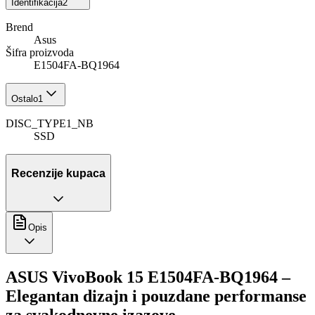
Identifikacija
2
Brend
Asus
Šifra proizvoda
E1504FA-BQ1964
Ostalo
1
DISC_TYPE1_NB
SSD
Recenzije kupaca
Opis
ASUS VivoBook 15 E1504FA-BQ1964 –
Elegantan dizajn i pouzdane performanse