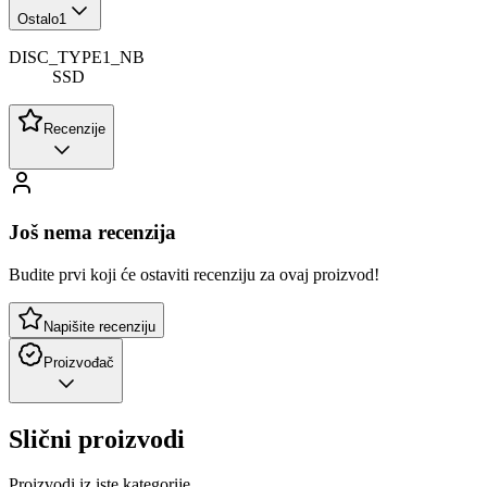
Ostalo
1
DISC_TYPE1_NB
SSD
Recenzije
Još nema recenzija
Budite prvi koji će ostaviti recenziju za ovaj proizvod!
Napišite recenziju
Proizvođač
Slični proizvodi
Proizvodi iz iste kategorije