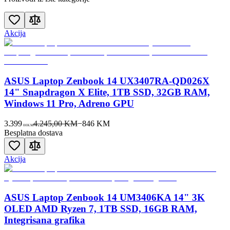
Akcija
ASUS Laptop Zenbook 14 UX3407RA-QD026X
14" Snapdragon X Elite, 1TB SSD, 32GB RAM,
Windows 11 Pro, Adreno GPU
3.399
4.245,00 KM
−
846
KM
00
KM
Besplatna dostava
Akcija
ASUS Laptop Zenbook 14 UM3406KA 14" 3K
OLED AMD Ryzen 7, 1TB SSD, 16GB RAM,
Integrisana grafika