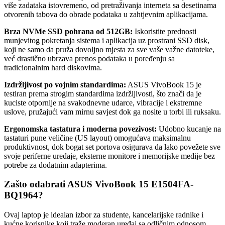
više zadataka istovremeno, od pretraživanja interneta sa desetinama
otvorenih tabova do obrade podataka u zahtjevnim aplikacijama.
Brza NVMe SSD pohrana od 512GB:
Iskoristite prednosti
munjevitog pokretanja sistema i aplikacija uz prostrani SSD disk,
koji ne samo da pruža dovoljno mjesta za sve vaše važne datoteke,
već drastično ubrzava prenos podataka u poređenju sa
tradicionalnim hard diskovima.
Izdržljivost po vojnim standardima:
ASUS VivoBook 15 je
testiran prema strogim standardima izdržljivosti, što znači da je
kuciste otpornije na svakodnevne udarce, vibracije i ekstremne
uslove, pružajući vam mirnu savjest dok ga nosite u torbi ili ruksaku.
Ergonomska tastatura i moderna povezivost:
Udobno kucanje na
tastaturi pune veličine (US layout) omogućava maksimalnu
produktivnost, dok bogat set portova osigurava da lako povežete sve
svoje periferne uređaje, eksterne monitore i memorijske medije bez
potrebe za dodatnim adapterima.
Zašto odabrati ASUS VivoBook 15 E1504FA-
BQ1964?
Ovaj laptop je idealan izbor za studente, kancelarijske radnike i
kućne korisnike koji traže moderan uređaj sa odličnim odnosom