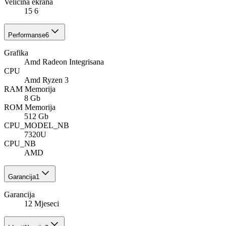
Veličina ekrana
15 6
Performanse
6
Grafika
Amd Radeon Integrisana
CPU
Amd Ryzen 3
RAM Memorija
8 Gb
ROM Memorija
512 Gb
CPU_MODEL_NB
7320U
CPU_NB
AMD
Garancija
1
Garancija
12 Mjeseci