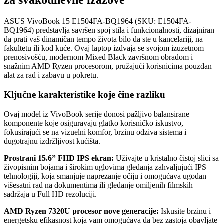
za svakodnevne izazove
ASUS VivoBook 15 E1504FA-BQ1964 (SKU: E1504FA-
BQ1964) predstavlja savršen spoj stila i funkcionalnosti, dizajniran
da prati vaš dinamičan tempo života bilo da ste u kancelariji, na
fakultetu ili kod kuće. Ovaj laptop izdvaja se svojom izuzetnom
prenosivošću, modernom Mixed Black završnom obradom i
snažnim AMD Ryzen procesorom, pružajući korisnicima pouzdan
alat za rad i zabavu u pokretu.
Ključne karakteristike koje čine razliku
Ovaj model iz VivoBook serije donosi pažljivo balansirane
komponente koje osiguravaju glatko korisničko iskustvo,
fokusirajući se na vizuelni komfor, brzinu odziva sistema i
dugotrajnu izdržljivost kućišta.
Prostrani 15.6” FHD IPS ekran:
Uživajte u kristalno čistoj slici sa
živopisnim bojama i širokim uglovima gledanja zahvaljujući IPS
tehnologiji, koja smanjuje naprezanje očiju i omogućava ugodan
višesatni rad na dokumentima ili gledanje omiljenih filmskih
sadržaja u Full HD rezoluciji.
AMD Ryzen 7320U procesor nove generacije:
Iskusite brzinu i
energetsku efikasnost koja vam omogućava da bez zastoja obavljate