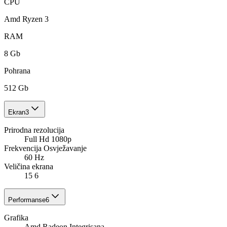
CPU
Amd Ryzen 3
RAM
8 Gb
Pohrana
512 Gb
Ekran
3
Prirodna rezolucija
Full Hd 1080p
Frekvencija Osvježavanje
60 Hz
Veličina ekrana
15 6
Performanse
6
Grafika
Amd Radeon Integrisana