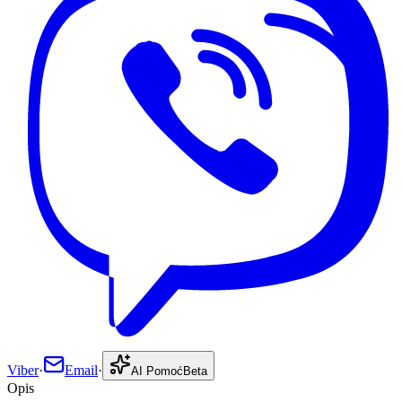
Viber
·
Email
·
AI Pomoć
Beta
Opis