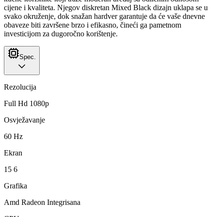
cijene i kvaliteta. Njegov diskretan Mixed Black dizajn uklapa se u
svako okruženje, dok snažan hardver garantuje da će vaše dnevne
obaveze biti završene brzo i efikasno, čineći ga pametnom
investicijom za dugoročno korištenje.
Spec.
Rezolucija
Full Hd 1080p
Osvježavanje
60 Hz
Ekran
15 6
Grafika
Amd Radeon Integrisana