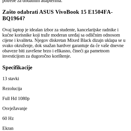
potrebe za dodatnim adapterima.
Zašto odabrati ASUS VivoBook 15 E1504FA-
BQ1964?
Ovaj laptop je idealan izbor za studente, kancelarijske radnike i
kućne korisnike koji traže moderan uređaj sa odličnim odnosom
cijene i kvaliteta. Njegov diskretan Mixed Black dizajn uklapa se u
svako okruženje, dok snažan hardver garantuje da će vaše dnevne
obaveze biti završene brzo i efikasno, čineći ga pametnom
investicijom za dugoročno korištenje.
Specifikacije
13
stavki
Rezolucija
Full Hd 1080p
Osvježavanje
60 Hz
Ekran