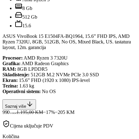
8 Gb
512 Gb
15.6
ASUS VivoBook 15 E1504FA-BQ1964, 15.6” FHD IPS, AMD
Ryzen 7320U, 8GB, 512GB, No OS, Mixed Black, US. tastatura
layout, 12m. garancija
Procesor:
AMD Ryzen 3 7320U
Grafika:
AMD Radeon Graphics
RAM:
8GB LPDDR5
Skladistenje:
512GB M.2 NVMe PCIe 3.0 SSD
Ekran:
15.6” FHD (1920 x 1080) IPS-level
Tezina:
1.63 kg
Operativni sistem:
No OS
Saznaj više
990
1.195,00 KM
−
17
%
−
205
KM
00
KM
Cijena uključuje PDV
Količina