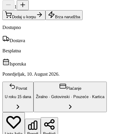
1
Dodaj u korpu
Brza narudžba
Dostupno
Dostava
Besplatna
Isporuka
Ponedjeljak, 10. August 2026.
Povrat
Plaćanje
U roku
15
dana
Žiralno · Gotovinski · Pouzeće · Kartica
Lista želja
Poredi
Podijeli