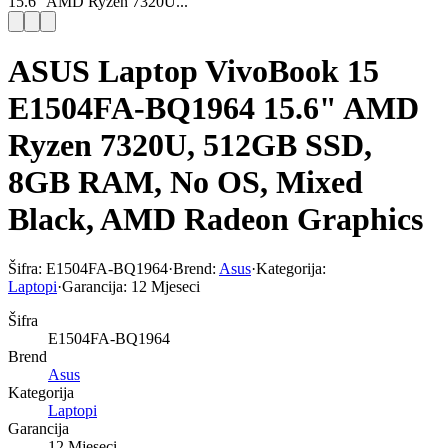
15.6" AMD Ryzen 7320U...
ASUS Laptop VivoBook 15
E1504FA-BQ1964 15.6" AMD
Ryzen 7320U, 512GB SSD,
8GB RAM, No OS, Mixed
Black, AMD Radeon Graphics
Šifra:
E1504FA-BQ1964
·
Brend:
Asus
·
Kategorija:
Laptopi
·
Garancija:
12 Mjeseci
Šifra
E1504FA-BQ1964
Brend
Asus
Kategorija
Laptopi
Garancija
12 Mjeseci