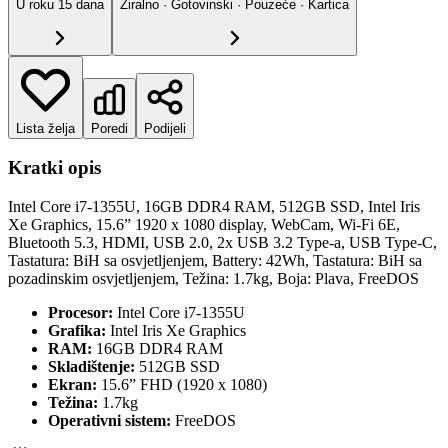
U roku
15
dana
Žiralno · Gotovinski · Pouzeće · Kartica
Lista želja
Poredi
Podijeli
Kratki opis
Intel Core i7-1355U, 16GB DDR4 RAM, 512GB SSD, Intel Iris
Xe Graphics, 15.6” 1920 x 1080 display, WebCam, Wi-Fi 6E,
Bluetooth 5.3, HDMI, USB 2.0, 2x USB 3.2 Type-a, USB Type-C,
Tastatura: BiH sa osvjetljenjem, Battery: 42Wh, Tastatura: BiH sa
pozadinskim osvjetljenjem, Težina: 1.7kg, Boja: Plava, FreeDOS
Procesor:
Intel Core i7-1355U
Grafika:
Intel Iris Xe Graphics
RAM:
16GB DDR4 RAM
Skladištenje:
512GB SSD
Ekran:
15.6” FHD (1920 x 1080)
Težina:
1.7kg
Operativni sistem:
FreeDOS