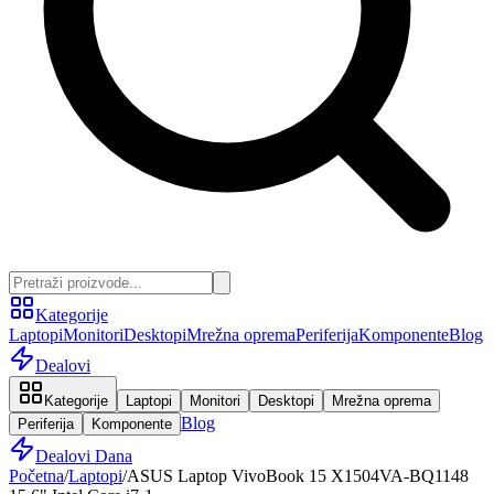
Kategorije
Laptopi
Monitori
Desktopi
Mrežna oprema
Periferija
Komponente
Blog
Dealovi
Kategorije
Laptopi
Monitori
Desktopi
Mrežna oprema
Blog
Periferija
Komponente
Dealovi Dana
Početna
/
Laptopi
/
ASUS Laptop VivoBook 15 X1504VA-BQ1148