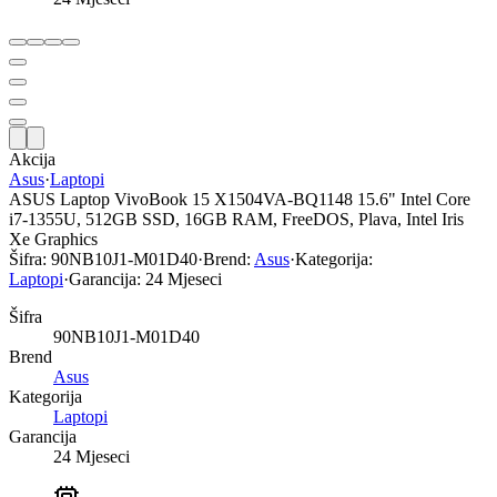
Akcija
Asus
·
Laptopi
ASUS Laptop VivoBook 15 X1504VA-BQ1148 15.6" Intel Core
i7-1355U, 512GB SSD, 16GB RAM, FreeDOS, Plava, Intel Iris
Xe Graphics
Šifra:
90NB10J1-M01D40
·
Brend:
Asus
·
Kategorija:
Laptopi
·
Garancija:
24 Mjeseci
Šifra
90NB10J1-M01D40
Brend
Asus
Kategorija
Laptopi
Garancija
24 Mjeseci