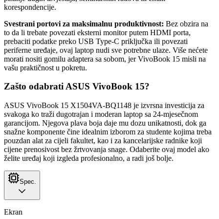
korespondencije.
Svestrani portovi za maksimalnu produktivnost:
Bez obzira na
to da li trebate povezati eksterni monitor putem HDMI porta,
prebaciti podatke preko USB Type-C priključka ili povezati
periferne uređaje, ovaj laptop nudi sve potrebne ulaze. Više nećete
morati nositi gomilu adaptera sa sobom, jer VivoBook 15 misli na
vašu praktičnost u pokretu.
Zašto odabrati ASUS VivoBook 15?
ASUS VivoBook 15 X1504VA-BQ1148 je izvrsna investicija za
svakoga ko traži dugotrajan i moderan laptop sa 24-mjesečnom
garancijom. Njegova plava boja daje mu dozu unikatnosti, dok ga
snažne komponente čine idealnim izborom za studente kojima treba
pouzdan alat za cijeli fakultet, kao i za kancelarijske radnike koji
cijene prenosivost bez žrtvovanja snage. Odaberite ovaj model ako
želite uređaj koji izgleda profesionalno, a radi još bolje.
Spec.
Ekran