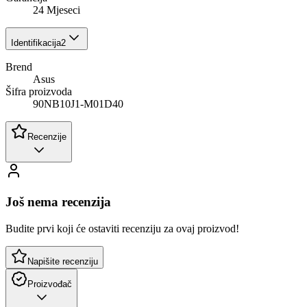
24 Mjeseci
Identifikacija
2
Brend
Asus
Šifra proizvoda
90NB10J1-M01D40
Recenzije
Još nema recenzija
Budite prvi koji će ostaviti recenziju za ovaj proizvod!
Napišite recenziju
Proizvođač