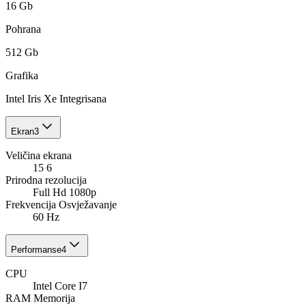
16 Gb
Pohrana
512 Gb
Grafika
Intel Iris Xe Integrisana
Ekran
3
Veličina ekrana
15 6
Prirodna rezolucija
Full Hd 1080p
Frekvencija Osvježavanje
60 Hz
Performanse
4
CPU
Intel Core I7
RAM Memorija