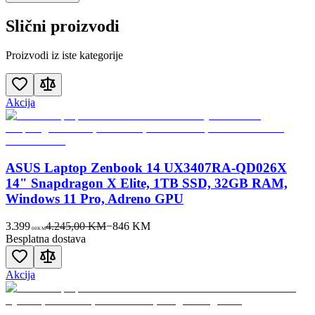
Slični proizvodi
Proizvodi iz iste kategorije
Akcija
ASUS Laptop Zenbook 14 UX3407RA-QD026X
14" Snapdragon X Elite, 1TB SSD, 32GB RAM,
Windows 11 Pro, Adreno GPU
3.399
4.245,00 KM
−
846
KM
00
KM
Besplatna dostava
Akcija