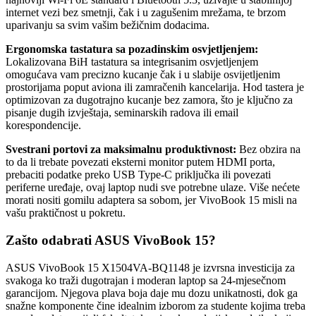
internet vezi bez smetnji, čak i u zagušenim mrežama, te brzom
uparivanju sa svim vašim bežičnim dodacima.
Ergonomska tastatura sa pozadinskim osvjetljenjem:
Lokalizovana BiH tastatura sa integrisanim osvjetljenjem
omogućava vam precizno kucanje čak i u slabije osvijetljenim
prostorijama poput aviona ili zamračenih kancelarija. Hod tastera je
optimizovan za dugotrajno kucanje bez zamora, što je ključno za
pisanje dugih izvještaja, seminarskih radova ili email
korespondencije.
Svestrani portovi za maksimalnu produktivnost:
Bez obzira na
to da li trebate povezati eksterni monitor putem HDMI porta,
prebaciti podatke preko USB Type-C priključka ili povezati
periferne uređaje, ovaj laptop nudi sve potrebne ulaze. Više nećete
morati nositi gomilu adaptera sa sobom, jer VivoBook 15 misli na
vašu praktičnost u pokretu.
Zašto odabrati ASUS VivoBook 15?
ASUS VivoBook 15 X1504VA-BQ1148 je izvrsna investicija za
svakoga ko traži dugotrajan i moderan laptop sa 24-mjesečnom
garancijom. Njegova plava boja daje mu dozu unikatnosti, dok ga
snažne komponente čine idealnim izborom za studente kojima treba