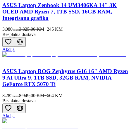
ASUS Laptop Zenbook 14 UM3406KA 14" 3K
OLED AMD Ryzen 7, 1TB SSD, 16GB RAM,
Integrisana grafika
3.080
3.325,00 KM
−
245
KM
00
KM
Besplatna dostava
Akcija
ASUS Laptop ROG Zephyrus G16 16" AMD Ryzen
9 AI Ultra 9, 1TB SSD, 32GB RAM, NVIDIA
GeForce RTX 5070 Ti
8.285
8.949,00 KM
−
664
KM
00
KM
Besplatna dostava
Akcija