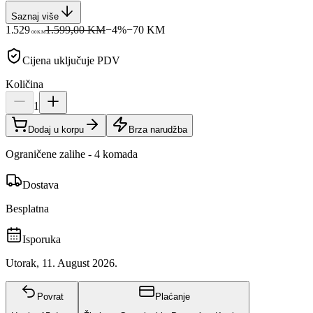
Saznaj više
1.529
1.599,00 KM
−
4
%
−
70
KM
00
KM
Cijena uključuje PDV
Količina
1
Dodaj u korpu
Brza narudžba
Ograničene zalihe - 4 komada
Dostava
Besplatna
Isporuka
Utorak, 11. August 2026.
Povrat
Plaćanje