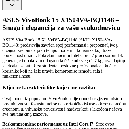
ASUS VivoBook 15 X1504VA-BQ1148 –
Snaga i elegancija za vašu svakodnevicu
ASUS VivoBook 15 X1504VA-BQ1148 (SKU: X1504VA-
BQ1148) predstavlja savršen spoj performansi i prepoznatljivog
dizajna, kreiran da prati tempo modernih korisnika koji traže
pouzdanost u radu. Pokretan moćnim Intel Core i7 procesorom 13.
generacije i upakovan u lagano kućište od svega 1.7 kg, ovaj laptop
je idealan saputnik za studente, poslovne profesionalce i kućne
korisnike koji ne žele praviti kompromise između stila i
funkcionalnosti.
Ključne karakteristike koje čine razliku
Ovaj model iz popularne VivoBook serije donosi osvježen pristup
produktivnosti, fokusirajući se na korisničko iskustvo kroz naprednu
ergonomiju, vrhunsku povezivost i hardver koji s lakoćom rješava
sve multitasking izazove.
Beskompromisne performanse uz Intel Core i7:
Srce ovog