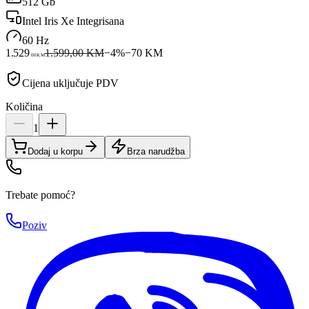
512 Gb
Intel Iris Xe Integrisana
60 Hz
1.529
1.599,00 KM
−
4
%
−
70
KM
00
KM
Cijena uključuje PDV
Količina
1
Dodaj u korpu
Brza narudžba
Trebate pomoć?
Poziv