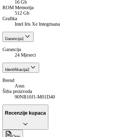
16 Gb
ROM Memorija
512 Gb
Grafika
Intel Iris Xe Integrisana
Garancija
1
Garancija
24 Mjeseci
Identifikacija
2
Brend
Asus
Šifra proizvoda
90NB10J1-M01D40
Recenzije kupaca
Opis