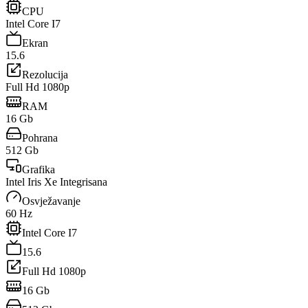
CPU
Intel Core I7
Ekran
15.6
Rezolucija
Full Hd 1080p
RAM
16 Gb
Pohrana
512 Gb
Grafika
Intel Iris Xe Integrisana
Osvježavanje
60 Hz
Intel Core I7
15.6
Full Hd 1080p
16 Gb