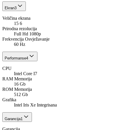
Ekran
3
Veličina ekrana
15 6
Prirodna rezolucija
Full Hd 1080p
Frekvencija Osvježavanje
60 Hz
Performanse
4
CPU
Intel Core I7
RAM Memorija
16 Gb
ROM Memorija
512 Gb
Grafika
Intel Iris Xe Integrisana
Garancija
1
Garancija