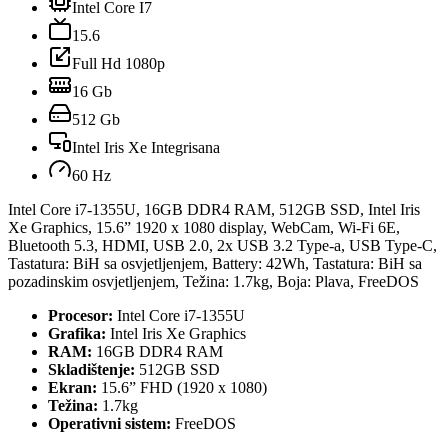
Intel Core I7
15.6
Full Hd 1080p
16 Gb
512 Gb
Intel Iris Xe Integrisana
60 Hz
Intel Core i7-1355U, 16GB DDR4 RAM, 512GB SSD, Intel Iris
Xe Graphics, 15.6” 1920 x 1080 display, WebCam, Wi-Fi 6E,
Bluetooth 5.3, HDMI, USB 2.0, 2x USB 3.2 Type-a, USB Type-C,
Tastatura: BiH sa osvjetljenjem, Battery: 42Wh, Tastatura: BiH sa
pozadinskim osvjetljenjem, Težina: 1.7kg, Boja: Plava, FreeDOS
Procesor:
Intel Core i7-1355U
Grafika:
Intel Iris Xe Graphics
RAM:
16GB DDR4 RAM
Skladištenje:
512GB SSD
Ekran:
15.6” FHD (1920 x 1080)
Težina:
1.7kg
Operativni sistem:
FreeDOS