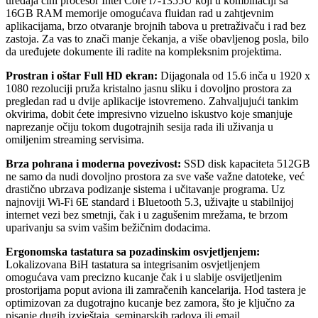
uređaja čini procesor Intel Core i7-1355U koji u kombinaciji sa
16GB RAM memorije omogućava fluidan rad u zahtjevnim
aplikacijama, brzo otvaranje brojnih tabova u pretraživaču i rad bez
zastoja. Za vas to znači manje čekanja, a više obavljenog posla, bilo
da uređujete dokumente ili radite na kompleksnim projektima.
Prostran i oštar Full HD ekran:
Dijagonala od 15.6 inča u 1920 x
1080 rezoluciji pruža kristalno jasnu sliku i dovoljno prostora za
pregledan rad u dvije aplikacije istovremeno. Zahvaljujući tankim
okvirima, dobit ćete impresivno vizuelno iskustvo koje smanjuje
naprezanje očiju tokom dugotrajnih sesija rada ili uživanja u
omiljenim streaming servisima.
Brza pohrana i moderna povezivost:
SSD disk kapaciteta 512GB
ne samo da nudi dovoljno prostora za sve vaše važne datoteke, već
drastično ubrzava podizanje sistema i učitavanje programa. Uz
najnoviji Wi-Fi 6E standard i Bluetooth 5.3, uživajte u stabilnijoj
internet vezi bez smetnji, čak i u zagušenim mrežama, te brzom
uparivanju sa svim vašim bežičnim dodacima.
Ergonomska tastatura sa pozadinskim osvjetljenjem:
Lokalizovana BiH tastatura sa integrisanim osvjetljenjem
omogućava vam precizno kucanje čak i u slabije osvijetljenim
prostorijama poput aviona ili zamračenih kancelarija. Hod tastera je
optimizovan za dugotrajno kucanje bez zamora, što je ključno za
pisanje dugih izvještaja, seminarskih radova ili email