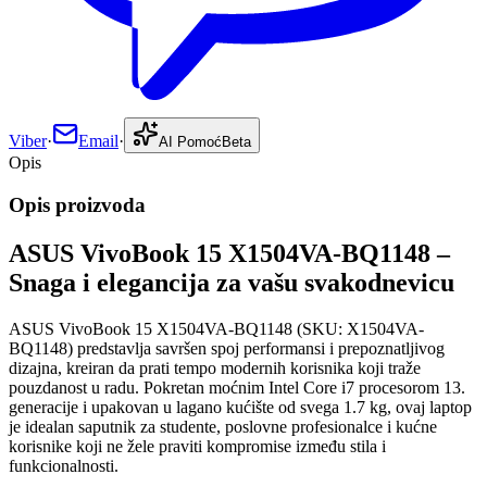
Viber
·
Email
·
AI Pomoć
Beta
Opis
Opis proizvoda
ASUS VivoBook 15 X1504VA-BQ1148 –
Snaga i elegancija za vašu svakodnevicu
ASUS VivoBook 15 X1504VA-BQ1148 (SKU: X1504VA-
BQ1148) predstavlja savršen spoj performansi i prepoznatljivog
dizajna, kreiran da prati tempo modernih korisnika koji traže
pouzdanost u radu. Pokretan moćnim Intel Core i7 procesorom 13.
generacije i upakovan u lagano kućište od svega 1.7 kg, ovaj laptop
je idealan saputnik za studente, poslovne profesionalce i kućne
korisnike koji ne žele praviti kompromise između stila i
funkcionalnosti.