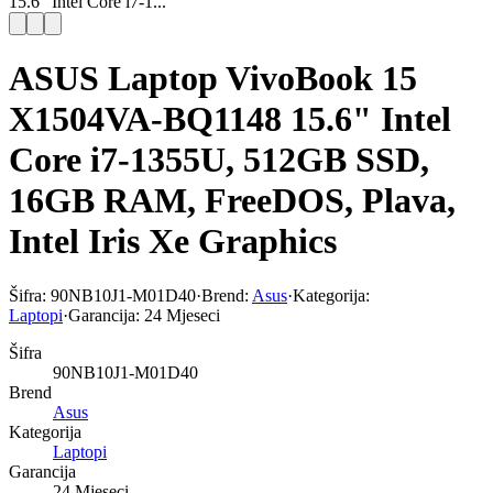
15.6" Intel Core i7-1...
ASUS Laptop VivoBook 15
X1504VA-BQ1148 15.6" Intel
Core i7-1355U, 512GB SSD,
16GB RAM, FreeDOS, Plava,
Intel Iris Xe Graphics
Šifra:
90NB10J1-M01D40
·
Brend:
Asus
·
Kategorija:
Laptopi
·
Garancija:
24 Mjeseci
Šifra
90NB10J1-M01D40
Brend
Asus
Kategorija
Laptopi
Garancija
24 Mjeseci