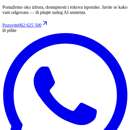
Pomažemo oko izbora, dostupnosti i rokova isporuke. Javite se kako
vam odgovara
— ili pitajte našeg AI asistenta.
Pozovite
062 625 500
ili pišite