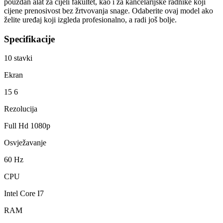
pouzdan alat za cijeli fakultet, kao i za kancelarijske radnike koji
cijene prenosivost bez žrtvovanja snage. Odaberite ovaj model ako
želite uređaj koji izgleda profesionalno, a radi još bolje.
Specifikacije
10
stavki
Ekran
15 6
Rezolucija
Full Hd 1080p
Osvježavanje
60 Hz
CPU
Intel Core I7
RAM