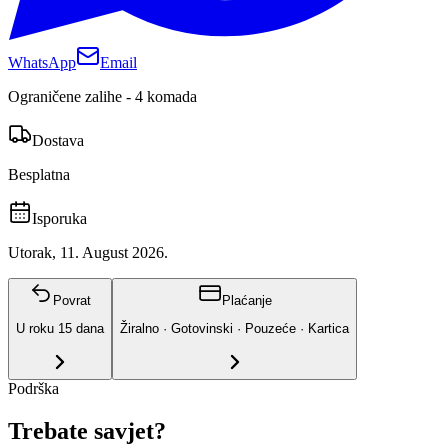
WhatsApp
Email
Ograničene zalihe - 4 komada
Dostava
Besplatna
Isporuka
Utorak, 11. August 2026.
Povrat
Plaćanje
U roku
15
dana
Žiralno · Gotovinski · Pouzeće · Kartica
Podrška
Trebate savjet?