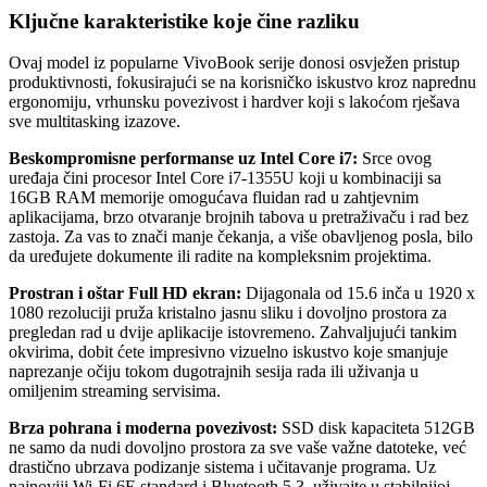
Ključne karakteristike koje čine razliku
Ovaj model iz popularne VivoBook serije donosi osvježen pristup
produktivnosti, fokusirajući se na korisničko iskustvo kroz naprednu
ergonomiju, vrhunsku povezivost i hardver koji s lakoćom rješava
sve multitasking izazove.
Beskompromisne performanse uz Intel Core i7:
Srce ovog
uređaja čini procesor Intel Core i7-1355U koji u kombinaciji sa
16GB RAM memorije omogućava fluidan rad u zahtjevnim
aplikacijama, brzo otvaranje brojnih tabova u pretraživaču i rad bez
zastoja. Za vas to znači manje čekanja, a više obavljenog posla, bilo
da uređujete dokumente ili radite na kompleksnim projektima.
Prostran i oštar Full HD ekran:
Dijagonala od 15.6 inča u 1920 x
1080 rezoluciji pruža kristalno jasnu sliku i dovoljno prostora za
pregledan rad u dvije aplikacije istovremeno. Zahvaljujući tankim
okvirima, dobit ćete impresivno vizuelno iskustvo koje smanjuje
naprezanje očiju tokom dugotrajnih sesija rada ili uživanja u
omiljenim streaming servisima.
Brza pohrana i moderna povezivost:
SSD disk kapaciteta 512GB
ne samo da nudi dovoljno prostora za sve vaše važne datoteke, već
drastično ubrzava podizanje sistema i učitavanje programa. Uz
najnoviji Wi-Fi 6E standard i Bluetooth 5.3, uživajte u stabilnijoj