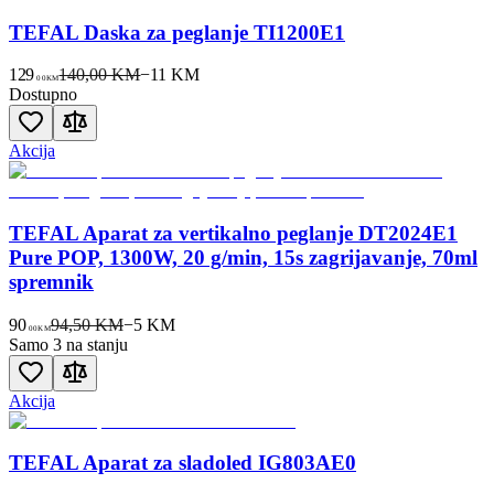
TEFAL Daska za peglanje TI1200E1
129
140,00 KM
−
11
KM
00
KM
Dostupno
Akcija
TEFAL Aparat za vertikalno peglanje DT2024E1
Pure POP, 1300W, 20 g/min, 15s zagrijavanje, 70ml
spremnik
90
94,50 KM
−
5
KM
00
KM
Samo 3 na stanju
Akcija
TEFAL Aparat za sladoled IG803AE0