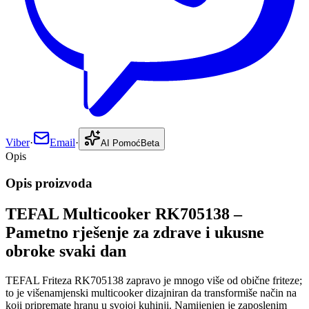
Viber
·
Email
·
AI Pomoć
Beta
Opis
Opis proizvoda
TEFAL Multicooker RK705138 –
Pametno rješenje za zdrave i ukusne
obroke svaki dan
TEFAL Friteza RK705138 zapravo je mnogo više od obične friteze;
to je višenamjenski multicooker dizajniran da transformiše način na
koji pripremate hranu u svojoj kuhinji. Namijenjen je zaposlenim