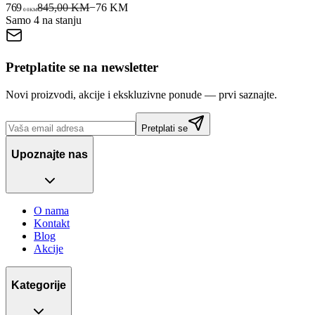
769
845,00 KM
−
76
KM
00
KM
Samo 4 na stanju
Pretplatite se na newsletter
Novi proizvodi, akcije i ekskluzivne ponude — prvi saznajte.
Pretplati se
Upoznajte nas
O nama
Kontakt
Blog
Akcije
Kategorije