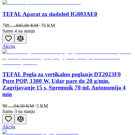
TEFAL Aparat za sladoled IG803AE0
769
845,00 KM
−
76
KM
00
KM
Samo 4 na stanju
Akcija
TEFAL Pegla za vertikalno peglanje DT2023F0
Pure POP, 1300 W, Udar pare do 20 g/min,
Zagrijavanje 15 s, Spremnik 70 ml, Autonomija 4
min
90
94,50 KM
−
5
KM
00
KM
Samo 3 na stanju
Akcija