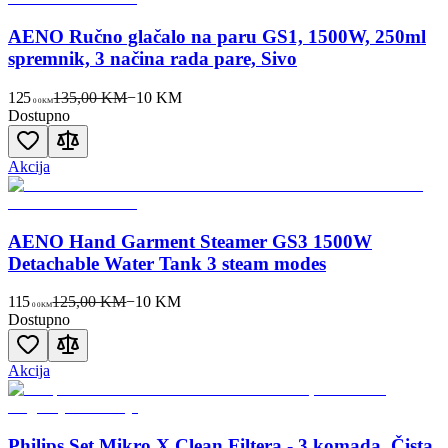
AENO Ručno glačalo na paru GS1, 1500W, 250ml
spremnik, 3 načina rada pare, Sivo
125
135,00 KM
−
10
KM
00
KM
Dostupno
Akcija
AENO Hand Garment Steamer GS3 1500W
Detachable Water Tank 3 steam modes
115
125,00 KM
−
10
KM
00
KM
Dostupno
Akcija
Philips Set Mikro X Clean Filtera - 3 komada, Čista