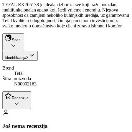
TEFAL RK705138 je idealan izbor za sve koji traže pouzdan,
multifunkcionalan aparat koji štedi vrijeme i energiju. Njegova
sposobnost da zamijeni nekoliko kuhinjskih uređaja, uz garantovanu
Tefal kvalitetu i dugotrajnost, čini ga pametnom investicijom za
svako moderno domaćinstvo koje cijeni zdravu ishranu i komfor.
Spec.
Identifikacija
2
Brend
Tefal
Šifra proizvoda
N00002163
Recenzije
Još nema recenzija