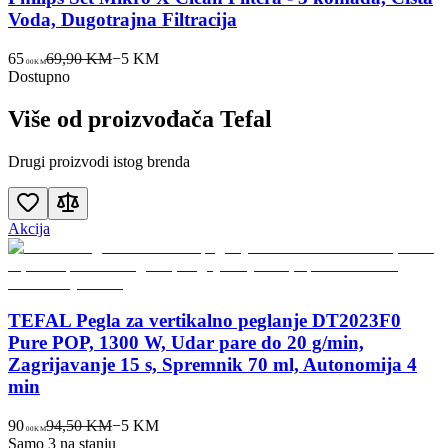
Voda, Dugotrajna Filtracija
65
69,90 KM
−
5
KM
00
KM
Dostupno
Više od proizvođača
Tefal
Drugi proizvodi istog brenda
Akcija
TEFAL Pegla za vertikalno peglanje DT2023F0
Pure POP, 1300 W, Udar pare do 20 g/min,
Zagrijavanje 15 s, Spremnik 70 ml, Autonomija 4
min
90
94,50 KM
−
5
KM
00
KM
Samo 3 na stanju