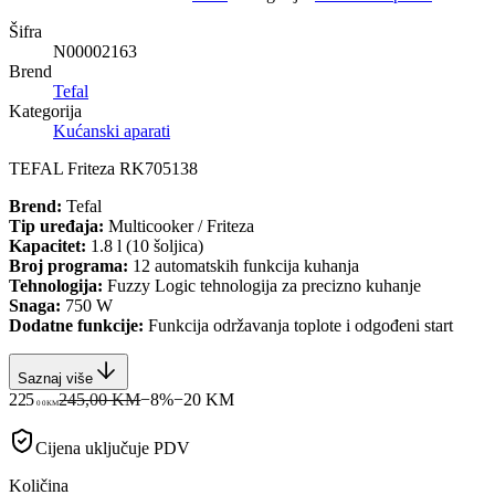
Šifra
N00002163
Brend
Tefal
Kategorija
Kućanski aparati
TEFAL Friteza RK705138
Brend:
Tefal
Tip uređaja:
Multicooker / Friteza
Kapacitet:
1.8 l (10 šoljica)
Broj programa:
12 automatskih funkcija kuhanja
Tehnologija:
Fuzzy Logic tehnologija za precizno kuhanje
Snaga:
750 W
Dodatne funkcije:
Funkcija održavanja toplote i odgođeni start
Saznaj više
225
245,00 KM
−
8
%
−
20
KM
00
KM
Cijena uključuje PDV
Količina