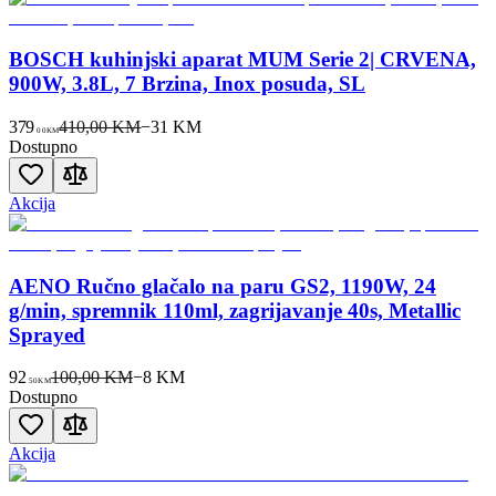
BOSCH kuhinjski aparat MUM Serie 2| CRVENA,
900W, 3.8L, 7 Brzina, Inox posuda, SL
379
410,00 KM
−
31
KM
00
KM
Dostupno
Akcija
AENO Ručno glačalo na paru GS2, 1190W, 24
g/min, spremnik 110ml, zagrijavanje 40s, Metallic
Sprayed
92
100,00 KM
−
8
KM
50
KM
Dostupno
Akcija