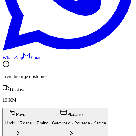
WhatsApp
Email
Trenutno nije dostupno
Dostava
10 KM
Povrat
Plaćanje
U roku
15
dana
Žiralno · Gotovinski · Pouzeće · Kartica