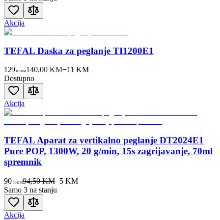
Akcija
TEFAL Daska za peglanje TI1200E1
129
140,00 KM
−
11
KM
00
KM
Dostupno
Akcija
TEFAL Aparat za vertikalno peglanje DT2024E1
Pure POP, 1300W, 20 g/min, 15s zagrijavanje, 70ml
spremnik
90
94,50 KM
−
5
KM
00
KM
Samo 3 na stanju
Akcija