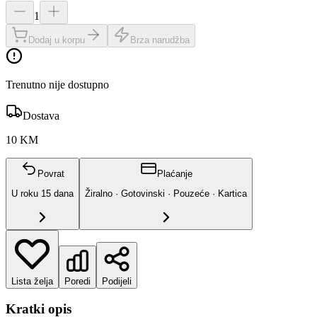
1
Dodaj u korpu
Brza narudžba
Trenutno nije dostupno
Dostava
10 KM
Povrat
Plaćanje
U roku
15
dana
Žiralno · Gotovinski · Pouzeće · Kartica
Lista želja
Poredi
Podijeli
Kratki opis