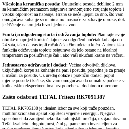
Višeslojna keramička posuda:
Unutrašnja posuda debljine 2 mm
sa keramičkim premazom osigurava ravnomjerno strujanje toplote i
visoku otpornost na habanje. Hrana se neće lijepiti za dno, što vam
omogućava kuhanje sa minimalno masnoće za zdravije obroke, dok
je čišćenje nakon jela brzo i jednostavno.
Funkcija odgođenog starta i održavanja toplote:
Planirajte svoje
obroke unaprijed koristeći tajmer za odgođeni početak kuhanja do
24 sata, tako da vas topli ručak čeka čim uđete u kuću. Automatska
funkcija održavanja toplote osigurava da jelo ostane na idealnoj
temperaturi za posluživanje čak i ako vaši ukućani kasne na večeru.
Jednostavno održavanje i dodaci:
Većina odvojivih dijelova,
uključujući korpu za kuhanje na pari i posudu, pogodna je za pranje
u mašini za posuđe. Uz uređaj dolaze i praktični dodaci poput
mjerne posude i kašike, što vam omogućava da odmah započnete sa
kulinarskim eksperimentima bez potrebe za dodatnom opremom.
Zašto odabrati TEFAL Fritezu RK705138?
TEFAL RK705138 je idealan izbor za sve koji traže pouzdan,
multifunkcionalan aparat koji štedi vrijeme i energiju. Njegova
sposobnost da zamijeni nekoliko kuhinjskih uređaja, uz garantovanu
Tefal kvalitetu i dugotrajnost, čini ga pametnom investicijom za
svako moderno domaćinstvo koje cijeni zdravu ishranu i komfor.