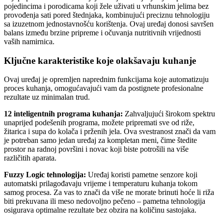
pojedincima i porodicama koji žele uživati u vrhunskim jelima bez
provođenja sati pored štednjaka, kombinujući preciznu tehnologiju
sa izuzetnom jednostavnošću korištenja. Ovaj uređaj donosi savršen
balans između brzine pripreme i očuvanja nutritivnih vrijednosti
vaših namirnica.
Ključne karakteristike koje olakšavaju kuhanje
Ovaj uređaj je opremljen naprednim funkcijama koje automatizuju
proces kuhanja, omogućavajući vam da postignete profesionalne
rezultate uz minimalan trud.
12 inteligentnih programa kuhanja:
Zahvaljujući širokom spektru
unaprijed podešenih programa, možete pripremati sve od riže,
žitarica i supa do kolača i prženih jela. Ova svestranost znači da vam
je potreban samo jedan uređaj za kompletan meni, čime štedite
prostor na radnoj površini i novac koji biste potrošili na više
različitih aparata.
Fuzzy Logic tehnologija:
Uređaj koristi pametne senzore koji
automatski prilagođavaju vrijeme i temperaturu kuhanja tokom
samog procesa. Za vas to znači da više ne morate brinuti hoće li riža
biti prekuvana ili meso nedovoljno pečeno – pametna tehnologija
osigurava optimalne rezultate bez obzira na količinu sastojaka.