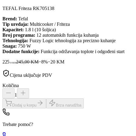
TEFAL Friteza RK705138
Brend:
Tefal
Tip uređaja:
Multicooker / Friteza
Kapacitet:
1.8 l (10 šoljica)
Broj programa:
12 automatskih funkcija kuhanja
Tehnologija:
Fuzzy Logic tehnologija za precizno kuhanje
Snaga:
750 W
Dodatne funkcije:
Funkcija održavanja toplote i odgođeni start
225
245,00 KM
−
8
%
−
20
KM
00
KM
Cijena uključuje PDV
Količina
1
Dodaj u korpu
Brza narudžba
Trebate pomoć?