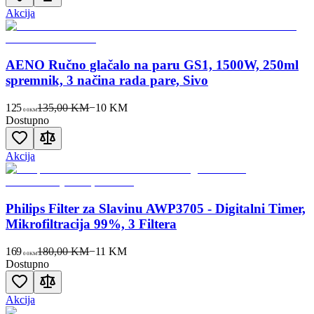
Akcija
AENO Ručno glačalo na paru GS1, 1500W, 250ml
spremnik, 3 načina rada pare, Sivo
125
135,00 KM
−
10
KM
00
KM
Dostupno
Akcija
Philips Filter za Slavinu AWP3705 - Digitalni Timer,
Mikrofiltracija 99%, 3 Filtera
169
180,00 KM
−
11
KM
00
KM
Dostupno
Akcija