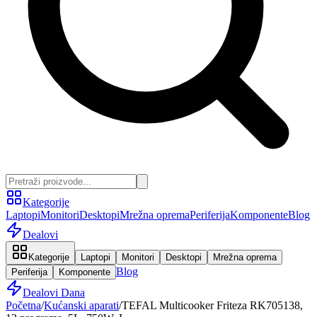
Kategorije
Laptopi
Monitori
Desktopi
Mrežna oprema
Periferija
Komponente
Blog
Dealovi
Kategorije
Laptopi
Monitori
Desktopi
Mrežna oprema
Blog
Periferija
Komponente
Dealovi Dana
Početna
/
Kućanski aparati
/
TEFAL Multicooker Friteza RK705138,