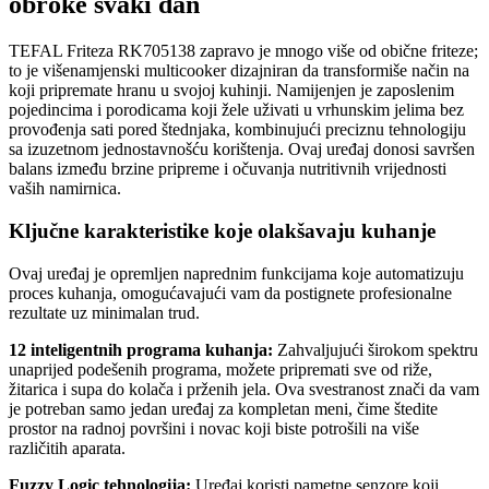
obroke svaki dan
TEFAL Friteza RK705138 zapravo je mnogo više od obične friteze;
to je višenamjenski multicooker dizajniran da transformiše način na
koji pripremate hranu u svojoj kuhinji. Namijenjen je zaposlenim
pojedincima i porodicama koji žele uživati u vrhunskim jelima bez
provođenja sati pored štednjaka, kombinujući preciznu tehnologiju
sa izuzetnom jednostavnošću korištenja. Ovaj uređaj donosi savršen
balans između brzine pripreme i očuvanja nutritivnih vrijednosti
vaših namirnica.
Ključne karakteristike koje olakšavaju kuhanje
Ovaj uređaj je opremljen naprednim funkcijama koje automatizuju
proces kuhanja, omogućavajući vam da postignete profesionalne
rezultate uz minimalan trud.
12 inteligentnih programa kuhanja:
Zahvaljujući širokom spektru
unaprijed podešenih programa, možete pripremati sve od riže,
žitarica i supa do kolača i prženih jela. Ova svestranost znači da vam
je potreban samo jedan uređaj za kompletan meni, čime štedite
prostor na radnoj površini i novac koji biste potrošili na više
različitih aparata.
Fuzzy Logic tehnologija:
Uređaj koristi pametne senzore koji