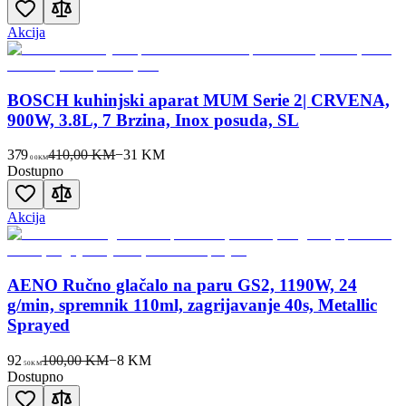
Akcija
BOSCH kuhinjski aparat MUM Serie 2| CRVENA,
900W, 3.8L, 7 Brzina, Inox posuda, SL
379
410,00 KM
−
31
KM
00
KM
Dostupno
Akcija
AENO Ručno glačalo na paru GS2, 1190W, 24
g/min, spremnik 110ml, zagrijavanje 40s, Metallic
Sprayed
92
100,00 KM
−
8
KM
50
KM
Dostupno