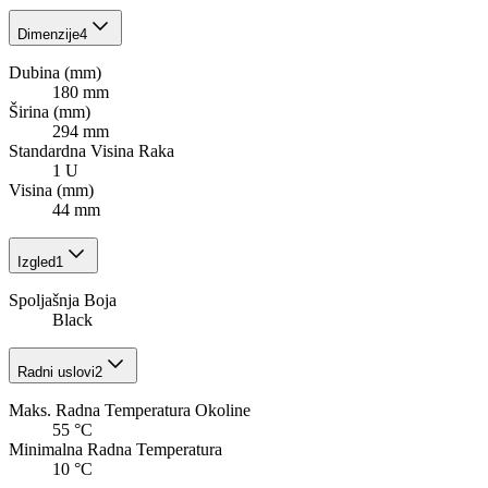
Dimenzije
4
Dubina (mm)
180 mm
Širina (mm)
294 mm
Standardna Visina Raka
1 U
Visina (mm)
44 mm
Izgled
1
Spoljašnja Boja
Black
Radni uslovi
2
Maks. Radna Temperatura Okoline
55 °C
Minimalna Radna Temperatura
10 °C