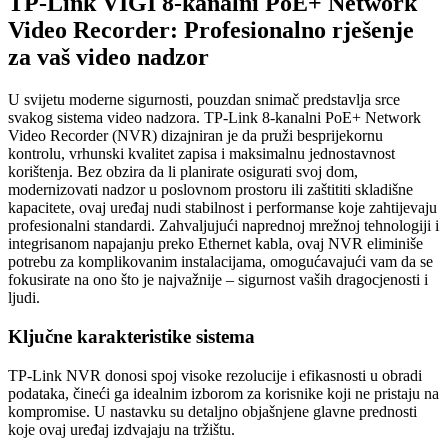
TP-Link VIGI 8-kanalni PoE+ Network
Video Recorder: Profesionalno rješenje
za vaš video nadzor
U svijetu moderne sigurnosti, pouzdan snimač predstavlja srce
svakog sistema video nadzora. TP-Link 8-kanalni PoE+ Network
Video Recorder (NVR) dizajniran je da pruži besprijekornu
kontrolu, vrhunski kvalitet zapisa i maksimalnu jednostavnost
korištenja. Bez obzira da li planirate osigurati svoj dom,
modernizovati nadzor u poslovnom prostoru ili zaštititi skladišne
kapacitete, ovaj uređaj nudi stabilnost i performanse koje zahtijevaju
profesionalni standardi. Zahvaljujući naprednoj mrežnoj tehnologiji i
integrisanom napajanju preko Ethernet kabla, ovaj NVR eliminiše
potrebu za komplikovanim instalacijama, omogućavajući vam da se
fokusirate na ono što je najvažnije – sigurnost vaših dragocjenosti i
ljudi.
Ključne karakteristike sistema
TP-Link NVR donosi spoj visoke rezolucije i efikasnosti u obradi
podataka, čineći ga idealnim izborom za korisnike koji ne pristaju na
kompromise. U nastavku su detaljno objašnjene glavne prednosti
koje ovaj uređaj izdvajaju na tržištu.