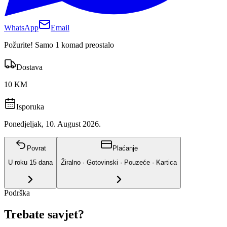
WhatsApp
Email
Požurite! Samo 1 komad preostalo
Dostava
10 KM
Isporuka
Ponedjeljak, 10. August 2026.
Povrat
Plaćanje
U roku
15
dana
Žiralno · Gotovinski · Pouzeće · Kartica
Podrška
Trebate savjet?