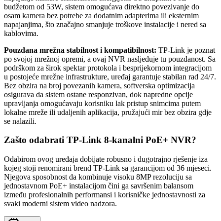
budžetom od 53W, sistem omogućava direktno povezivanje do
osam kamera bez potrebe za dodatnim adapterima ili eksternim
napajanjima, što značajno smanjuje troškove instalacije i nered sa
kablovima.
Pouzdana mrežna stabilnost i kompatibilnost:
TP-Link je poznat
po svojoj mrežnoj opremi, a ovaj NVR nasljeđuje tu pouzdanost. Sa
podrškom za širok spektar protokola i besprijekornom integracijom
u postojeće mrežne infrastrukture, uređaj garantuje stabilan rad 24/7.
Bez obzira na broj povezanih kamera, softverska optimizacija
osigurava da sistem ostane responzivan, dok napredne opcije
upravljanja omogućavaju korisniku lak pristup snimcima putem
lokalne mreže ili udaljenih aplikacija, pružajući mir bez obzira gdje
se nalazili.
Zašto odabrati TP-Link 8-kanalni PoE+ NVR?
Odabirom ovog uređaja dobijate robusno i dugotrajno rješenje iza
kojeg stoji renomirani brend TP-Link sa garancijom od 36 mjeseci.
Njegova sposobnost da kombinuje visoku 8MP rezoluciju sa
jednostavnom PoE+ instalacijom čini ga savršenim balansom
između profesionalnih performansi i korisničke jednostavnosti za
svaki moderni sistem video nadzora.