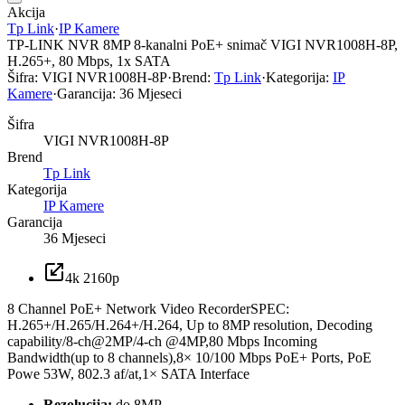
Akcija
Tp Link
·
IP Kamere
TP-LINK NVR 8MP 8-kanalni PoE+ snimač VIGI NVR1008H-8P,
H.265+, 80 Mbps, 1x SATA
Šifra:
VIGI NVR1008H-8P
·
Brend:
Tp Link
·
Kategorija:
IP
Kamere
·
Garancija:
36 Mjeseci
Šifra
VIGI NVR1008H-8P
Brend
Tp Link
Kategorija
IP Kamere
Garancija
36 Mjeseci
4k 2160p
8 Channel PoE+ Network Video RecorderSPEC:
H.265+/H.265/H.264+/H.264, Up to 8MP resolution, Decoding
capability/8-ch@2MP/4-ch @4MP,80 Mbps Incoming
Bandwidth(up to 8 channels),8× 10/100 Mbps PoE+ Ports, PoE
Powe 53W, 802.3 af/at,1× SATA Interface
Rezolucija:
do 8MP