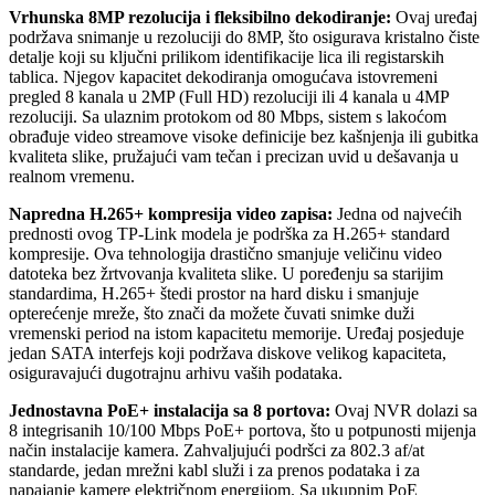
Vrhunska 8MP rezolucija i fleksibilno dekodiranje:
Ovaj uređaj
podržava snimanje u rezoluciji do 8MP, što osigurava kristalno čiste
detalje koji su ključni prilikom identifikacije lica ili registarskih
tablica. Njegov kapacitet dekodiranja omogućava istovremeni
pregled 8 kanala u 2MP (Full HD) rezoluciji ili 4 kanala u 4MP
rezoluciji. Sa ulaznim protokom od 80 Mbps, sistem s lakoćom
obrađuje video streamove visoke definicije bez kašnjenja ili gubitka
kvaliteta slike, pružajući vam tečan i precizan uvid u dešavanja u
realnom vremenu.
Napredna H.265+ kompresija video zapisa:
Jedna od najvećih
prednosti ovog TP-Link modela je podrška za H.265+ standard
kompresije. Ova tehnologija drastično smanjuje veličinu video
datoteka bez žrtvovanja kvaliteta slike. U poređenju sa starijim
standardima, H.265+ štedi prostor na hard disku i smanjuje
opterećenje mreže, što znači da možete čuvati snimke duži
vremenski period na istom kapacitetu memorije. Uređaj posjeduje
jedan SATA interfejs koji podržava diskove velikog kapaciteta,
osiguravajući dugotrajnu arhivu vaših podataka.
Jednostavna PoE+ instalacija sa 8 portova:
Ovaj NVR dolazi sa
8 integrisanih 10/100 Mbps PoE+ portova, što u potpunosti mijenja
način instalacije kamera. Zahvaljujući podršci za 802.3 af/at
standarde, jedan mrežni kabl služi i za prenos podataka i za
napajanje kamere električnom energijom. Sa ukupnim PoE