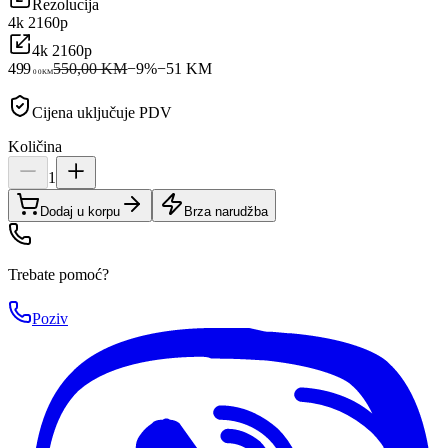
Rezolucija
4k 2160p
4k 2160p
499
550,00 KM
−
9
%
−
51
KM
00
KM
Cijena uključuje PDV
Količina
1
Dodaj u korpu
Brza narudžba
Trebate pomoć?
Poziv