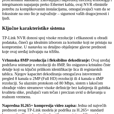
integrisanom napajanju preko Ethernet kabla, ovaj NVR eliminiše
potrebu za komplikovanim instalacijama, omogućavajući vam da se
fokusirate na ono što je najvažnije – sigurnost vaših dragocjenosti i
ljudi.
Ključne karakteristike sistema
TP-Link NVR donosi spoj visoke rezolucije i efikasnosti u obradi
podataka, čineći ga idealnim izborom za korisnike koji ne pristaju na
kompromise. U nastavku su detaljno objašnjene glavne prednosti
koje ovaj uređaj izdvajaju na tržištu.
Vrhunska 8MP rezolucija i fleksibilno dekodiranje:
Ovaj uređaj
podržava snimanje u rezoluciji do 8MP, što osigurava kristalno čiste
detalje koji su ključni prilikom identifikacije lica ili registarskih
tablica. Njegov kapacitet dekodiranja omogućava istovremeni
pregled 8 kanala u 2MP (Full HD) rezoluciji ili 4 kanala u 4MP
rezoluciji. Sa ulaznim protokom od 80 Mbps, sistem s lakoćom
obrađuje video streamove visoke definicije bez kašnjenja ili gubitka
kvaliteta slike, pružajući vam tečan i precizan uvid u dešavanja u
realnom vremenu.
Napredna H.265+ kompresija video zapisa:
Jedna od najvećih
prednosti ovog TP-Link modela je podrška za H.265+ standard