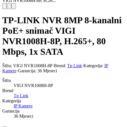
VIGI NVR1008H-8P, H.26...
TP-LINK NVR 8MP 8-kanalni
PoE+ snimač VIGI
NVR1008H-8P, H.265+, 80
Mbps, 1x SATA
Šifra:
VIGI NVR1008H-8P
·
Brend:
Tp Link
·
Kategorija:
IP
Kamere
·
Garancija:
36 Mjeseci
Šifra
VIGI NVR1008H-8P
Brend
Tp Link
Kategorija
IP Kamere
Garancija
36 Mjeseci