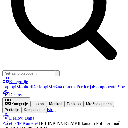
Kategorije
Laptopi
Monitori
Desktopi
Mrežna oprema
Periferija
Komponente
Blog
Dealovi
Kategorije
Laptopi
Monitori
Desktopi
Mrežna oprema
Blog
Periferija
Komponente
Dealovi Dana
Početna
/
IP Kamere
/
TP-LINK NVR 8MP 8-kanalni PoE+ snimač