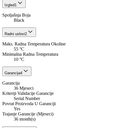
Izgled
1
Spoljašnja Boja
Black
Radni uslovi
2
Maks. Radna Temperatura Okoline
55 °C
Minimalna Radna Temperatura
10 °C
Garancija
4
Garancija
36 Mjeseci
Kriteriji Validacije Garancije
Serial Number
Povrat Proizvoda U Garanciji
Yes
Trajanje Garancije (Mjeseci)
36 month(s)