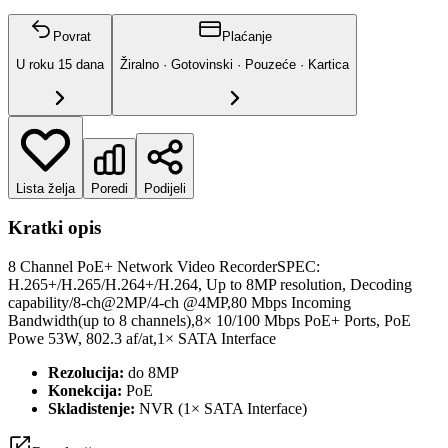
Povrat
Plaćanje
U roku
15
dana
Žiralno · Gotovinski · Pouzeće · Kartica
Lista želja
Poredi
Podijeli
Kratki opis
8 Channel PoE+ Network Video RecorderSPEC:
H.265+/H.265/H.264+/H.264, Up to 8MP resolution, Decoding
capability/8-ch@2MP/4-ch @4MP,80 Mbps Incoming
Bandwidth(up to 8 channels),8× 10/100 Mbps PoE+ Ports, PoE
Powe 53W, 802.3 af/at,1× SATA Interface
Rezolucija:
do 8MP
Konekcija:
PoE
Skladistenje:
NVR (1× SATA Interface)