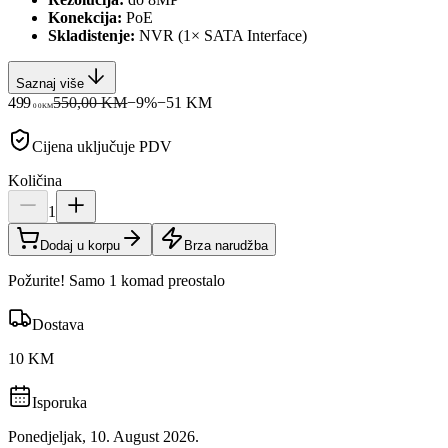
Konekcija:
PoE
Skladistenje:
NVR (1× SATA Interface)
Saznaj više
499
550,00 KM
−
9
%
−
51
KM
00
KM
Cijena uključuje PDV
Količina
1
Dodaj u korpu
Brza narudžba
Požurite! Samo 1 komad preostalo
Dostava
10 KM
Isporuka
Ponedjeljak, 10. August 2026.