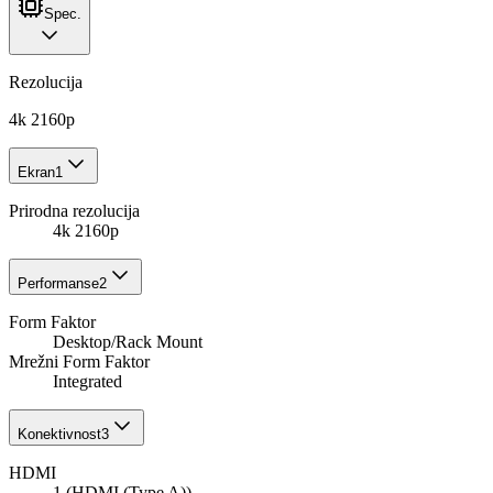
Spec.
Rezolucija
4k 2160p
Ekran
1
Prirodna rezolucija
4k 2160p
Performanse
2
Form Faktor
Desktop/Rack Mount
Mrežni Form Faktor
Integrated
Konektivnost
3
HDMI
1 (HDMI (Type A))