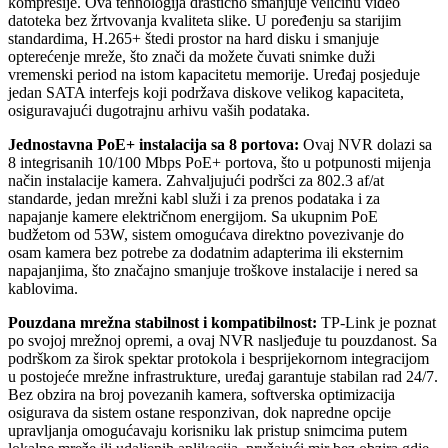
kompresije. Ova tehnologija drastično smanjuje veličinu video
datoteka bez žrtvovanja kvaliteta slike. U poređenju sa starijim
standardima, H.265+ štedi prostor na hard disku i smanjuje
opterećenje mreže, što znači da možete čuvati snimke duži
vremenski period na istom kapacitetu memorije. Uređaj posjeduje
jedan SATA interfejs koji podržava diskove velikog kapaciteta,
osiguravajući dugotrajnu arhivu vaših podataka.
Jednostavna PoE+ instalacija sa 8 portova:
Ovaj NVR dolazi sa
8 integrisanih 10/100 Mbps PoE+ portova, što u potpunosti mijenja
način instalacije kamera. Zahvaljujući podršci za 802.3 af/at
standarde, jedan mrežni kabl služi i za prenos podataka i za
napajanje kamere električnom energijom. Sa ukupnim PoE
budžetom od 53W, sistem omogućava direktno povezivanje do
osam kamera bez potrebe za dodatnim adapterima ili eksternim
napajanjima, što značajno smanjuje troškove instalacije i nered sa
kablovima.
Pouzdana mrežna stabilnost i kompatibilnost:
TP-Link je poznat
po svojoj mrežnoj opremi, a ovaj NVR nasljeđuje tu pouzdanost. Sa
podrškom za širok spektar protokola i besprijekornom integracijom
u postojeće mrežne infrastrukture, uređaj garantuje stabilan rad 24/7.
Bez obzira na broj povezanih kamera, softverska optimizacija
osigurava da sistem ostane responzivan, dok napredne opcije
upravljanja omogućavaju korisniku lak pristup snimcima putem