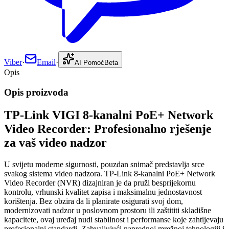
Viber
·
Email
·
AI Pomoć
Beta
Opis
Opis proizvoda
TP-Link VIGI 8-kanalni PoE+ Network
Video Recorder: Profesionalno rješenje
za vaš video nadzor
U svijetu moderne sigurnosti, pouzdan snimač predstavlja srce
svakog sistema video nadzora. TP-Link 8-kanalni PoE+ Network
Video Recorder (NVR) dizajniran je da pruži besprijekornu
kontrolu, vrhunski kvalitet zapisa i maksimalnu jednostavnost
korištenja. Bez obzira da li planirate osigurati svoj dom,
modernizovati nadzor u poslovnom prostoru ili zaštititi skladišne
kapacitete, ovaj uređaj nudi stabilnost i performanse koje zahtijevaju
profesionalni standardi. Zahvaljujući naprednoj mrežnoj tehnologiji i