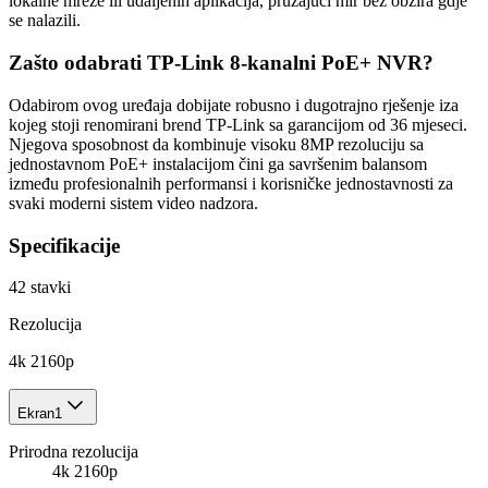
lokalne mreže ili udaljenih aplikacija, pružajući mir bez obzira gdje
se nalazili.
Zašto odabrati TP-Link 8-kanalni PoE+ NVR?
Odabirom ovog uređaja dobijate robusno i dugotrajno rješenje iza
kojeg stoji renomirani brend TP-Link sa garancijom od 36 mjeseci.
Njegova sposobnost da kombinuje visoku 8MP rezoluciju sa
jednostavnom PoE+ instalacijom čini ga savršenim balansom
između profesionalnih performansi i korisničke jednostavnosti za
svaki moderni sistem video nadzora.
Specifikacije
42
stavki
Rezolucija
4k 2160p
Ekran
1
Prirodna rezolucija
4k 2160p