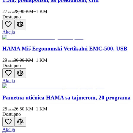
27
28,90 KM
−
1
KM
90
KM
Dostupno
Akcija
HAMA Miš Ergonomski Vertikalni EMC-500, USB
29
30,00 KM
−
1
KM
00
KM
Dostupno
Akcija
Pametna utičnica HAMA sa tajmerom, 20 programa
25
26,50 KM
−
1
KM
50
KM
Dostupno
Akcija