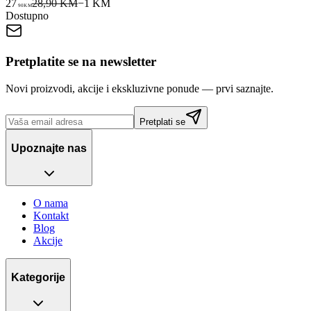
27
28,90 KM
−
1
KM
90
KM
Dostupno
Pretplatite se na newsletter
Novi proizvodi, akcije i ekskluzivne ponude — prvi saznajte.
Pretplati se
Upoznajte nas
O nama
Kontakt
Blog
Akcije
Kategorije