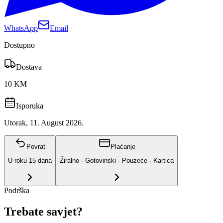
WhatsApp
Email
Dostupno
Dostava
10 KM
Isporuka
Utorak, 11. August 2026.
Povrat
Plaćanje
U roku
15
dana
Žiralno · Gotovinski · Pouzeće · Kartica
Podrška
Trebate savjet?