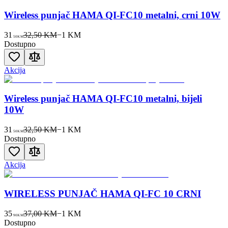
Wireless punjač HAMA QI-FC10 metalni, crni 10W
31
32,50 KM
−
1
KM
50
KM
Dostupno
Akcija
Wireless punjač HAMA QI-FC10 metalni, bijeli
10W
31
32,50 KM
−
1
KM
50
KM
Dostupno
Akcija
WIRELESS PUNJAČ HAMA QI-FC 10 CRNI
35
37,00 KM
−
1
KM
90
KM
Dostupno