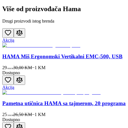
Više od proizvođača
Hama
Drugi proizvodi istog brenda
Akcija
HAMA Miš Ergonomski Vertikalni EMC-500, USB
29
30,00 KM
−
1
KM
00
KM
Dostupno
Akcija
Pametna utičnica HAMA sa tajmerom, 20 programa
25
26,50 KM
−
1
KM
50
KM
Dostupno