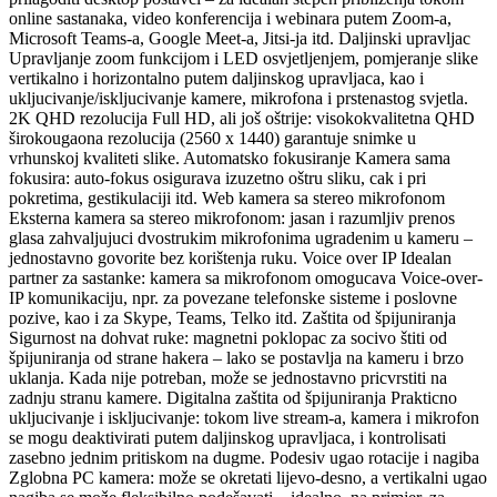
online sastanaka, video konferencija i webinara putem Zoom-a,
Microsoft Teams-a, Google Meet-a, Jitsi-ja itd. Daljinski upravljac
Upravljanje zoom funkcijom i LED osvjetljenjem, pomjeranje slike
vertikalno i horizontalno putem daljinskog upravljaca, kao i
ukljucivanje/iskljucivanje kamere, mikrofona i prstenastog svjetla.
2K QHD rezolucija Full HD, ali još oštrije: visokokvalitetna QHD
širokougaona rezolucija (2560 x 1440) garantuje snimke u
vrhunskoj kvaliteti slike. Automatsko fokusiranje Kamera sama
fokusira: auto-fokus osigurava izuzetno oštru sliku, cak i pri
pokretima, gestikulaciji itd. Web kamera sa stereo mikrofonom
Eksterna kamera sa stereo mikrofonom: jasan i razumljiv prenos
glasa zahvaljujuci dvostrukim mikrofonima ugradenim u kameru –
jednostavno govorite bez korištenja ruku. Voice over IP Idealan
partner za sastanke: kamera sa mikrofonom omogucava Voice-over-
IP komunikaciju, npr. za povezane telefonske sisteme i poslovne
pozive, kao i za Skype, Teams, Telko itd. Zaštita od špijuniranja
Sigurnost na dohvat ruke: magnetni poklopac za socivo štiti od
špijuniranja od strane hakera – lako se postavlja na kameru i brzo
uklanja. Kada nije potreban, može se jednostavno pricvrstiti na
zadnju stranu kamere. Digitalna zaštita od špijuniranja Prakticno
ukljucivanje i iskljucivanje: tokom live stream-a, kamera i mikrofon
se mogu deaktivirati putem daljinskog upravljaca, i kontrolisati
zasebno jednim pritiskom na dugme. Podesiv ugao rotacije i nagiba
Zglobna PC kamera: može se okretati lijevo-desno, a vertikalni ugao