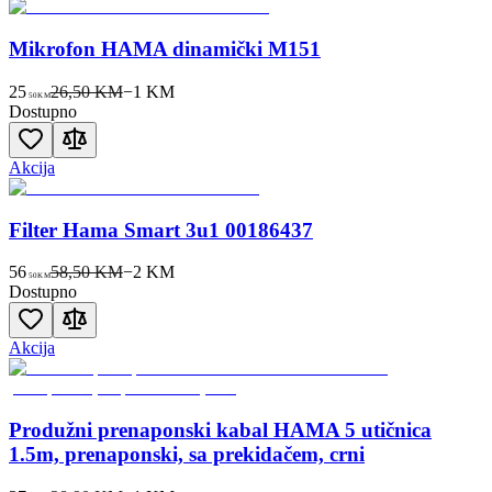
Mikrofon HAMA dinamički M151
25
26,50 KM
−
1
KM
50
KM
Dostupno
Akcija
Filter Hama Smart 3u1 00186437
56
58,50 KM
−
2
KM
50
KM
Dostupno
Akcija
Produžni prenaponski kabal HAMA 5 utičnica
1.5m, prenaponski, sa prekidačem, crni