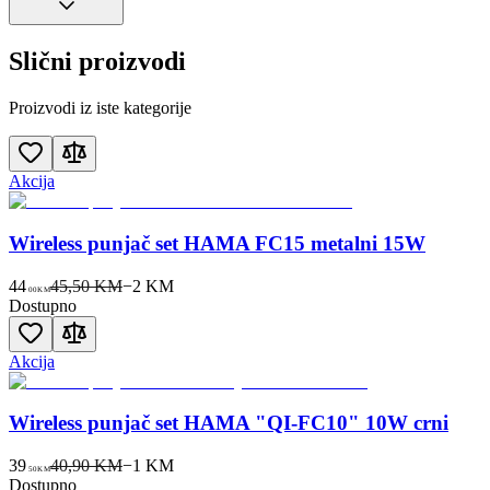
Slični proizvodi
Proizvodi iz iste kategorije
Akcija
Wireless punjač set HAMA FC15 metalni 15W
44
45,50 KM
−
2
KM
00
KM
Dostupno
Akcija
Wireless punjač set HAMA "QI-FC10" 10W crni
39
40,90 KM
−
1
KM
50
KM
Dostupno