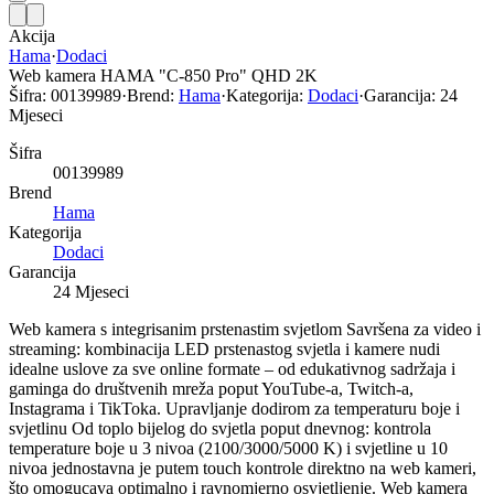
Akcija
Hama
·
Dodaci
Web kamera HAMA "C-850 Pro" QHD 2K
Šifra:
00139989
·
Brend:
Hama
·
Kategorija:
Dodaci
·
Garancija:
24
Mjeseci
Šifra
00139989
Brend
Hama
Kategorija
Dodaci
Garancija
24 Mjeseci
Web kamera s integrisanim prstenastim svjetlom Savršena za video i
streaming: kombinacija LED prstenastog svjetla i kamere nudi
idealne uslove za sve online formate – od edukativnog sadržaja i
gaminga do društvenih mreža poput YouTube-a, Twitch-a,
Instagrama i TikToka. Upravljanje dodirom za temperaturu boje i
svjetlinu Od toplo bijelog do svjetla poput dnevnog: kontrola
temperature boje u 3 nivoa (2100/3000/5000 K) i svjetline u 10
nivoa jednostavna je putem touch kontrole direktno na web kameri,
što omogucava optimalno i ravnomjerno osvjetljenje. Web kamera