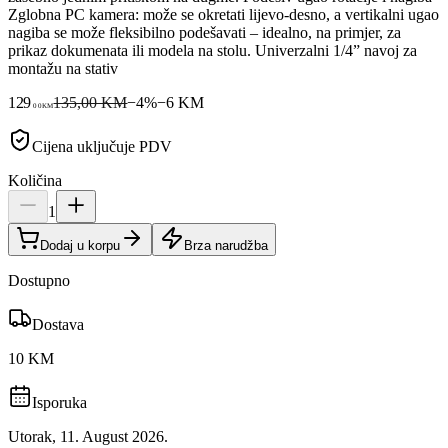
Zglobna PC kamera: može se okretati lijevo-desno, a vertikalni ugao
nagiba se može fleksibilno podešavati – idealno, na primjer, za
prikaz dokumenata ili modela na stolu. Univerzalni 1/4” navoj za
montažu na stativ
129
135,00 KM
−
4
%
−
6
KM
00
KM
Cijena uključuje PDV
Količina
1
Dodaj u korpu
Brza narudžba
Dostupno
Dostava
10 KM
Isporuka
Utorak, 11. August 2026.