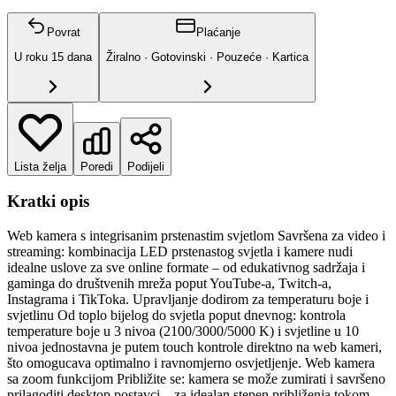
Povrat
Plaćanje
U roku
15
dana
Žiralno · Gotovinski · Pouzeće · Kartica
Lista želja
Poredi
Podijeli
Kratki opis
Web kamera s integrisanim prstenastim svjetlom Savršena za video i
streaming: kombinacija LED prstenastog svjetla i kamere nudi
idealne uslove za sve online formate – od edukativnog sadržaja i
gaminga do društvenih mreža poput YouTube-a, Twitch-a,
Instagrama i TikToka. Upravljanje dodirom za temperaturu boje i
svjetlinu Od toplo bijelog do svjetla poput dnevnog: kontrola
temperature boje u 3 nivoa (2100/3000/5000 K) i svjetline u 10
nivoa jednostavna je putem touch kontrole direktno na web kameri,
što omogucava optimalno i ravnomjerno osvjetljenje. Web kamera
sa zoom funkcijom Približite se: kamera se može zumirati i savršeno
prilagoditi desktop postavci – za idealan stepen približenja tokom