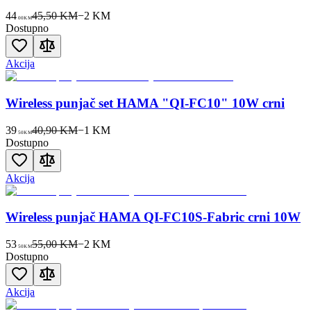
44
45,50 KM
−
2
KM
00
KM
Dostupno
Akcija
Wireless punjač set HAMA "QI-FC10" 10W crni
39
40,90 KM
−
1
KM
50
KM
Dostupno
Akcija
Wireless punjač HAMA QI-FC10S-Fabric crni 10W
53
55,00 KM
−
2
KM
50
KM
Dostupno
Akcija