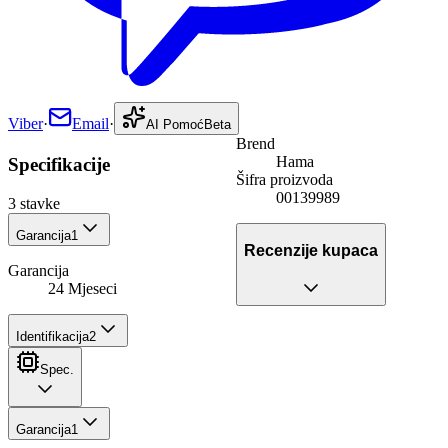
Viber
·
Email
·
AI Pomoć
Beta
Brend
Hama
Specifikacije
Šifra proizvoda
00139989
3
stavke
Garancija
1
Recenzije kupaca
Garancija
24 Mjeseci
Identifikacija
2
Spec.
Garancija
1