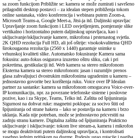
sa zoom funkcijom Približite se: kamera se može zumirati i savršeno
prilagoditi desktop postavci – za idealan stepen približenja tokom
online sastanaka, video konferencija i webinara putem Zoom-a,
Microsoft Teams-a, Google Meet-a, Jitsi-ja itd. Daljinski upravljac
Upravljanje zoom funkcijom i LED osvjetljenjem, pomjeranje slike
vertikalno i horizontalno putem daljinskog upravljaca, kao i
ukljucivanje/iskljucivanje kamere, mikrofona i prstenastog svjetla.
2K QHD rezolucija Full HD, ali još oštrije: visokokvalitetna QHD
širokougaona rezolucija (2560 x 1440) garantuje snimke u
vrhunskoj kvaliteti slike. Automatsko fokusiranje Kamera sama
fokusira: auto-fokus osigurava izuzetno oštru sliku, cak i pri
pokretima, gestikulaciji itd. Web kamera sa stereo mikrofonom
Eksterna kamera sa stereo mikrofonom: jasan i razumljiv prenos
glasa zahvaljujuci dvostrukim mikrofonima ugradenim u kameru –
jednostavno govorite bez korištenja ruku. Voice over IP Idealan
partner za sastanke: kamera sa mikrofonom omogucava Voice-over-
IP komunikaciju, npr. za povezane telefonske sisteme i poslovne
pozive, kao i za Skype, Teams, Telko itd. Zaštita od špijuniranja
Sigurnost na dohvat ruke: magnetni poklopac za socivo štiti od
špijuniranja od strane hakera – lako se postavlja na kameru i brzo
uklanja. Kada nije potreban, može se jednostavno pricvrstiti na
zadnju stranu kamere. Digitalna zaštita od špijuniranja Prakticno
ukljucivanje i iskljucivanje: tokom live stream-a, kamera i mikrofon
se mogu deaktivirati putem daljinskog upravljaca, i kontrolisati
zasebno jednim pritiskom na dugme. Podesiv ugao rotacije i nagiba