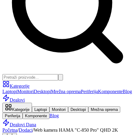
Kategorije
Laptopi
Monitori
Desktopi
Mrežna oprema
Periferija
Komponente
Blog
Dealovi
Kategorije
Laptopi
Monitori
Desktopi
Mrežna oprema
Blog
Periferija
Komponente
Dealovi Dana
Početna
/
Dodaci
/
Web kamera HAMA "C-850 Pro" QHD 2K