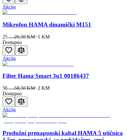
Akcija
Mikrofon HAMA dinamički M151
25
26,50 KM
−
1
KM
50
KM
Dostupno
Akcija
Filter Hama Smart 3u1 00186437
56
58,50 KM
−
2
KM
50
KM
Dostupno
Akcija
Produžni prenaponski kabal HAMA 5 utičnica
1.5m, prenaponski, sa prekidačem, crni