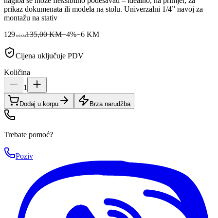
nagiba se može fleksibilno podešavati – idealno, na primjer, za
prikaz dokumenata ili modela na stolu. Univerzalni 1/4” navoj za
montažu na stativ
129
135,00 KM
−
4
%
−
6
KM
00
KM
Cijena uključuje PDV
Količina
1
Dodaj u korpu
Brza narudžba
Trebate pomoć?
Poziv