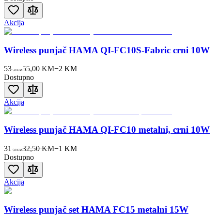
Akcija
Wireless punjač HAMA QI-FC10S-Fabric crni 10W
53
55,00 KM
−
2
KM
50
KM
Dostupno
Akcija
Wireless punjač HAMA QI-FC10 metalni, crni 10W
31
32,50 KM
−
1
KM
50
KM
Dostupno
Akcija
Wireless punjač set HAMA FC15 metalni 15W