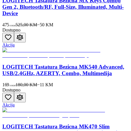
LOGITECH Tastatura Bezicna MX Keys Combo
Gen 2, Bluetooth/RF, Full-Size, Illuminated, Multi-
Device
475
525,00 KM
−
50
KM
00
KM
Dostupno
Akcija
LOGITECH Tastatura Bezicna MK540 Advanced,
USB/2.4GHz, AZERTY, Combo, Multimedija
169
180,00 KM
−
11
KM
00
KM
Dostupno
Akcija
LOGITECH Tastatura Bezicna MK470 Slim