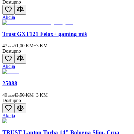
Dostupno
Akcija
Trust GXT121 Felox+ gaming miš
47
51,00 KM
−
3
KM
90
KM
Dostupno
Akcija
25088
40
43,50 KM
−
3
KM
50
KM
Dostupno
Akcija
TRUST Laptop Torba 14" Bologna Slim, Crna