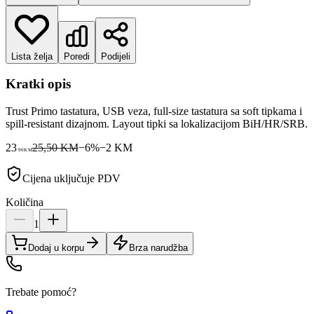
Lista želja
Poredi
Podijeli
Kratki opis
Trust Primo tastatura, USB veza, full-size tastatura sa soft tipkama i
spill-resistant dizajnom. Layout tipki sa lokalizacijom BiH/HR/SRB.
23
25,50 KM
−
6
%
−
2
KM
90
KM
Cijena uključuje PDV
Količina
1
Dodaj u korpu
Brza narudžba
Trebate pomoć?