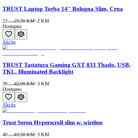
TRUST Laptop Torba 14" Bologna Slim, Crna
23
25,50 KM
−
2
KM
90
KM
Dostupno
Akcija
TRUST Tastatura Gaming GXT 833 Thado, USB,
TKL, Illuminated Backlight
39
42,00 KM
−
3
KM
50
KM
Dostupno
Akcija
Trust Seron Hyperscroll slim w, wireless
40
43,50 KM
−
3
KM
50
KM