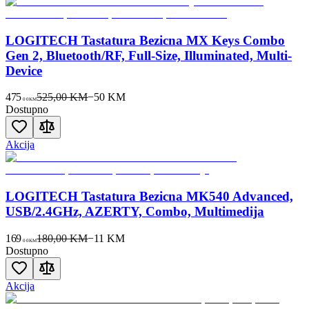
LOGITECH Tastatura Bezicna MX Keys Combo
Gen 2, Bluetooth/RF, Full-Size, Illuminated, Multi-
Device
475
525,00 KM
−
50
KM
00
KM
Dostupno
Akcija
LOGITECH Tastatura Bezicna MK540 Advanced,
USB/2.4GHz, AZERTY, Combo, Multimedija
169
180,00 KM
−
11
KM
00
KM
Dostupno
Akcija