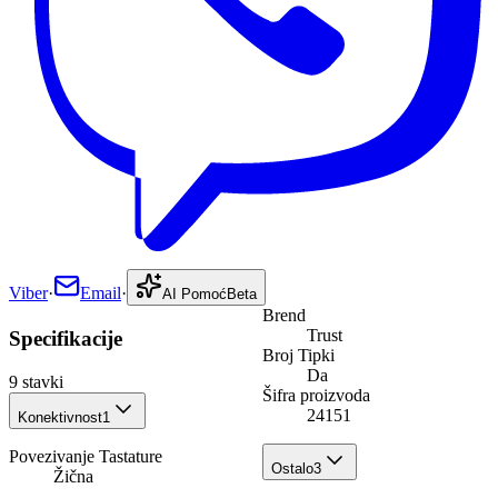
Viber
·
Email
·
AI Pomoć
Beta
Brend
Trust
Specifikacije
Broj Tipki
Da
9
stavki
Šifra proizvoda
24151
Konektivnost
1
Povezivanje Tastature
Ostalo
3
Žična