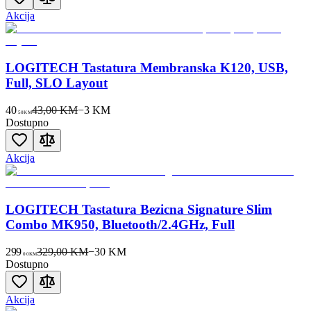
Akcija
LOGITECH Tastatura Membranska K120, USB,
Full, SLO Layout
40
43,00 KM
−
3
KM
50
KM
Dostupno
Akcija
LOGITECH Tastatura Bezicna Signature Slim
Combo MK950, Bluetooth/2.4GHz, Full
299
329,00 KM
−
30
KM
00
KM
Dostupno
Akcija