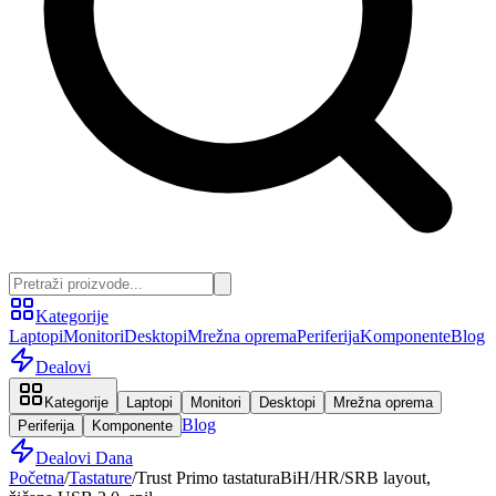
Kategorije
Laptopi
Monitori
Desktopi
Mrežna oprema
Periferija
Komponente
Blog
Dealovi
Kategorije
Laptopi
Monitori
Desktopi
Mrežna oprema
Blog
Periferija
Komponente
Dealovi Dana
Početna
/
Tastature
/
Trust Primo tastaturaBiH/HR/SRB layout,