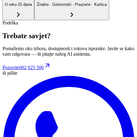
U roku
15
dana
Žiralno · Gotovinski · Pouzeće · Kartica
Podrška
Trebate savjet?
Pomažemo oko izbora, dostupnosti i rokova isporuke. Javite se kako
vam odgovara
— ili pitajte našeg AI asistenta.
Pozovite
062 625 500
ili pišite