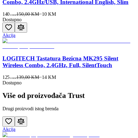
Combo, 2.4GHz/USB, International English, Slim
140
150,00 KM
−
10
KM
00
KM
Dostupno
Akcija
LOGITECH Tastatura Bezicna MK295 Silent
Wireless Combo, 2.4GHz, Full, SilentTouch
125
139,00 KM
−
14
KM
00
KM
Dostupno
Više od proizvođača
Trust
Drugi proizvodi istog brenda
Akcija