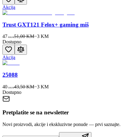
Akcija
Trust GXT121 Felox+ gaming miš
47
51,00 KM
−
3
KM
90
KM
Dostupno
Akcija
25088
40
43,50 KM
−
3
KM
50
KM
Dostupno
Pretplatite se na newsletter
Novi proizvodi, akcije i ekskluzivne ponude — prvi saznajte.