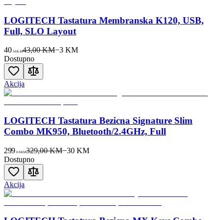
LOGITECH Tastatura Membranska K120, USB,
Full, SLO Layout
40
43,00 KM
−
3
KM
50
KM
Dostupno
Akcija
LOGITECH Tastatura Bezicna Signature Slim
Combo MK950, Bluetooth/2.4GHz, Full
299
329,00 KM
−
30
KM
00
KM
Dostupno
Akcija