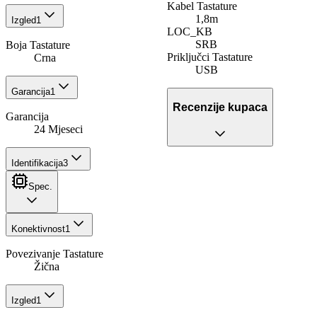
Kabel Tastature
1,8m
Izgled
1
LOC_KB
SRB
Boja Tastature
Priključci Tastature
Crna
USB
Garancija
1
Recenzije kupaca
Garancija
24 Mjeseci
Identifikacija
3
Spec.
Konektivnost
1
Povezivanje Tastature
Žična
Izgled
1