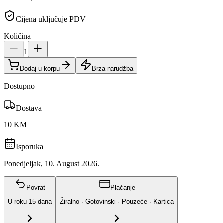
Cijena uključuje PDV
Količina
1
Dodaj u korpu
Brza narudžba
Dostupno
Dostava
10 KM
Isporuka
Ponedjeljak, 10. August 2026.
Povrat
Plaćanje
U roku
15
dana
Žiralno · Gotovinski · Pouzeće · Kartica