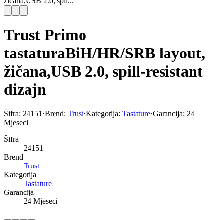
žičana,USB 2.0, spil...
Trust Primo
tastaturaBiH/HR/SRB layout,
žičana,USB 2.0, spill-resistant
dizajn
Šifra:
24151
·
Brend:
Trust
·
Kategorija:
Tastature
·
Garancija:
24
Mjeseci
Šifra
24151
Brend
Trust
Kategorija
Tastature
Garancija
24 Mjeseci