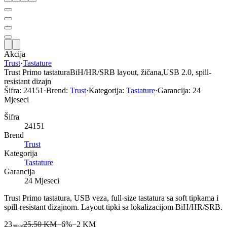
Akcija
Trust
·
Tastature
Trust Primo tastaturaBiH/HR/SRB layout, žičana,USB 2.0, spill-
resistant dizajn
Šifra:
24151
·
Brend:
Trust
·
Kategorija:
Tastature
·
Garancija:
24
Mjeseci
Šifra
24151
Brend
Trust
Kategorija
Tastature
Garancija
24 Mjeseci
Trust Primo tastatura, USB veza, full-size tastatura sa soft tipkama i
spill-resistant dizajnom. Layout tipki sa lokalizacijom BiH/HR/SRB.
23
25,50 KM
−
6
%
−
2
KM
90
KM