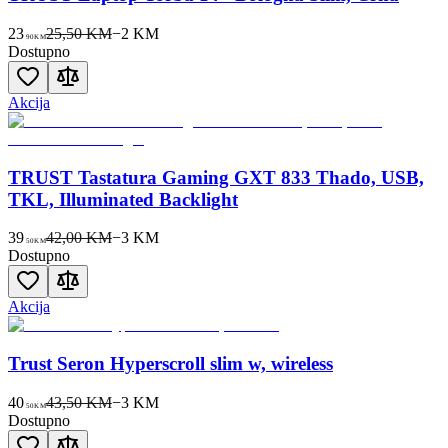
23
25,50 KM
−
2
KM
90
KM
Dostupno
Akcija
TRUST Tastatura Gaming GXT 833 Thado, USB,
TKL, Illuminated Backlight
39
42,00 KM
−
3
KM
50
KM
Dostupno
Akcija
Trust Seron Hyperscroll slim w, wireless
40
43,50 KM
−
3
KM
50
KM
Dostupno