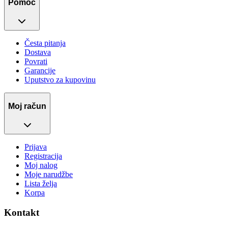
Pomoć
Česta pitanja
Dostava
Povrati
Garancije
Uputstvo za kupovinu
Moj račun
Prijava
Registracija
Moj nalog
Moje narudžbe
Lista želja
Korpa
Kontakt