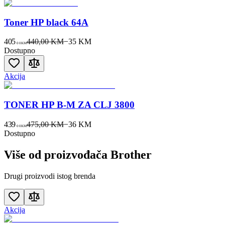
Toner HP black 64A
405
440,00 KM
−
35
KM
00
KM
Dostupno
Akcija
TONER HP B-M ZA CLJ 3800
439
475,00 KM
−
36
KM
00
KM
Dostupno
Više od proizvođača
Brother
Drugi proizvodi istog brenda
Akcija