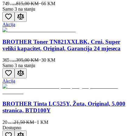
749
815,00 KM
−
66
KM
00
KM
Samo 3 na stanju
Akcija
BROTHER Toner TN821XXLBK, Crni, Super
veliki kapacitet, Original, Garancija 24 mjeseca
365
395,00 KM
−
30
KM
00
KM
Samo 3 na stanju
Akcija
BROTHER Tinta LC525Y, Žuta, Original, 5.000
stranica, BTD100Y
20
21,50 KM
−
1
KM
90
KM
Dostupno