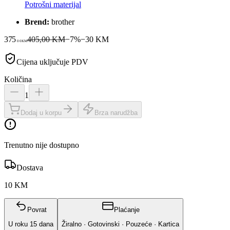
Potrošni materijal
Brend:
brother
375
405,00 KM
−
7
%
−
30
KM
00
KM
Cijena uključuje PDV
Količina
1
Dodaj u korpu
Brza narudžba
Trenutno nije dostupno
Dostava
10 KM
Povrat
Plaćanje
U roku
15
dana
Žiralno · Gotovinski · Pouzeće · Kartica