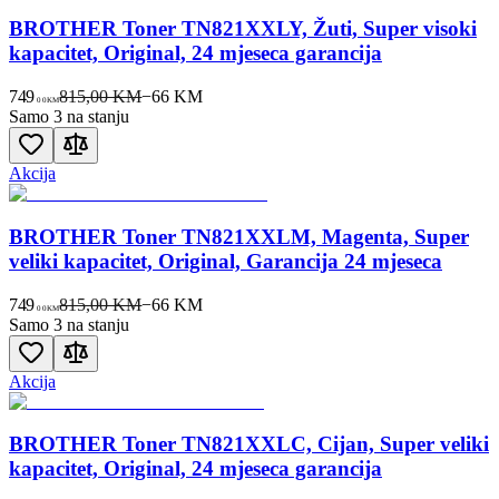
BROTHER Toner TN821XXLY, Žuti, Super visoki
kapacitet, Original, 24 mjeseca garancija
749
815,00 KM
−
66
KM
00
KM
Samo 3 na stanju
Akcija
BROTHER Toner TN821XXLM, Magenta, Super
veliki kapacitet, Original, Garancija 24 mjeseca
749
815,00 KM
−
66
KM
00
KM
Samo 3 na stanju
Akcija
BROTHER Toner TN821XXLC, Cijan, Super veliki
kapacitet, Original, 24 mjeseca garancija