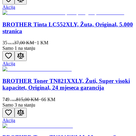
Akcija
BROTHER Tinta LC552XLY, Žuta, Original, 5.000
stranica
35
37,00 KM
−
1
KM
90
KM
Samo 1 na stanju
Akcija
BROTHER Toner TN821XXLY, Žuti, Super visoki
kapacitet, Original, 24 mjeseca garancija
749
815,00 KM
−
66
KM
00
KM
Samo 3 na stanju
Akcija