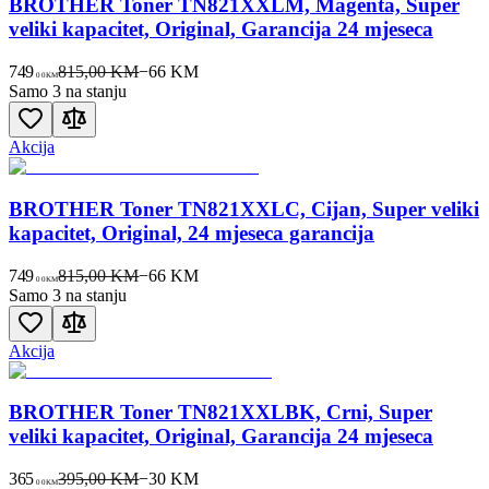
BROTHER Toner TN821XXLM, Magenta, Super
veliki kapacitet, Original, Garancija 24 mjeseca
749
815,00 KM
−
66
KM
00
KM
Samo 3 na stanju
Akcija
BROTHER Toner TN821XXLC, Cijan, Super veliki
kapacitet, Original, 24 mjeseca garancija
749
815,00 KM
−
66
KM
00
KM
Samo 3 na stanju
Akcija
BROTHER Toner TN821XXLBK, Crni, Super
veliki kapacitet, Original, Garancija 24 mjeseca
365
395,00 KM
−
30
KM
00
KM