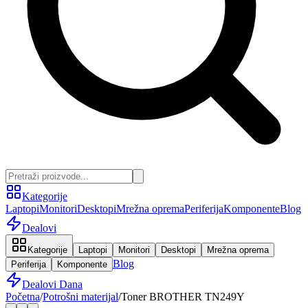
Kategorije
Laptopi
Monitori
Desktopi
Mrežna oprema
Periferija
Komponente
Blog
Dealovi
Kategorije
Laptopi
Monitori
Desktopi
Mrežna oprema
Blog
Periferija
Komponente
Dealovi Dana
Početna
/
Potrošni materijal
/
Toner BROTHER TN249Y