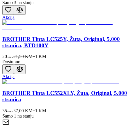
Samo 3 na stanju
Akcija
BROTHER Tinta LC525Y, Žuta, Original, 5.000
stranica, BTD100Y
20
21,50 KM
−
1
KM
90
KM
Dostupno
Akcija
BROTHER Tinta LC552XLY, Žuta, Original, 5.000
stranica
35
37,00 KM
−
1
KM
90
KM
Samo 1 na stanju