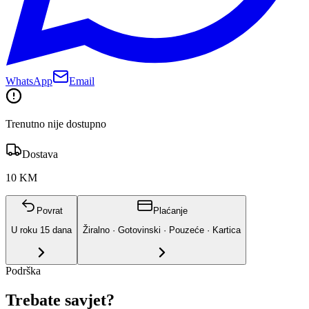
WhatsApp
Email
Trenutno nije dostupno
Dostava
10 KM
Povrat
Plaćanje
U roku
15
dana
Žiralno · Gotovinski · Pouzeće · Kartica
Podrška
Trebate savjet?