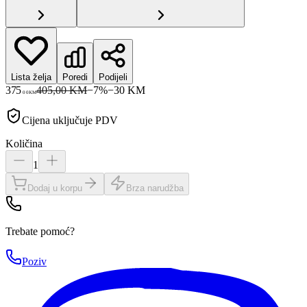
Lista želja
Poredi
Podijeli
375
405,00 KM
−
7
%
−
30
KM
00
KM
Cijena uključuje PDV
Količina
1
Dodaj u korpu
Brza narudžba
Trebate pomoć?
Poziv