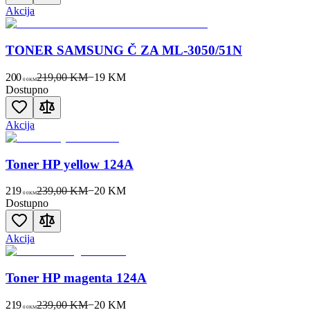
Akcija
TONER SAMSUNG Č ZA ML-3050/51N
200
219,00 KM
−
19
KM
00
KM
Dostupno
Akcija
Toner HP yellow 124A
219
239,00 KM
−
20
KM
00
KM
Dostupno
Akcija
Toner HP magenta 124A
219
239,00 KM
−
20
KM
00
KM