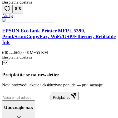
Besplatna dostava
Akcija
EPSON EcoTank Printer MFP L5390,
Print/Scan/Copy/Fax, WiFi/USB/Ethernet, Refillable
Ink
610
665,00 KM
−
55
KM
00
KM
Besplatna dostava
Pretplatite se na newsletter
Novi proizvodi, akcije i ekskluzivne ponude — prvi saznajte.
Pretplati se
Upoznajte nas