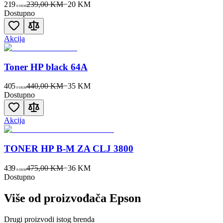
219
239,00 KM
−
20
KM
00
KM
Dostupno
Akcija
Toner HP black 64A
405
440,00 KM
−
35
KM
00
KM
Dostupno
Akcija
TONER HP B-M ZA CLJ 3800
439
475,00 KM
−
36
KM
00
KM
Dostupno
Više od proizvođača
Epson
Drugi proizvodi istog brenda