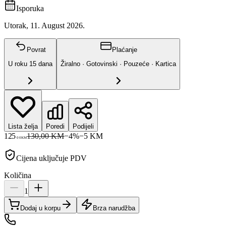
Isporuka
Utorak, 11. August 2026.
Povrat
Plaćanje
U roku
15
dana
Žiralno · Gotovinski · Pouzeće · Kartica
Lista želja
Poredi
Podijeli
125
130,00 KM
−
4
%
−
5
KM
00
KM
Cijena uključuje PDV
Količina
1
Dodaj u korpu
Brza narudžba