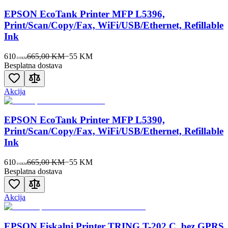
EPSON EcoTank Printer MFP L5396,
Print/Scan/Copy/Fax, WiFi/USB/Ethernet, Refillable
Ink
610
665,00 KM
−
55
KM
00
KM
Besplatna dostava
Akcija
EPSON EcoTank Printer MFP L5390,
Print/Scan/Copy/Fax, WiFi/USB/Ethernet, Refillable
Ink
610
665,00 KM
−
55
KM
00
KM
Besplatna dostava
Akcija
EPSON Fiskalni Printer TRING T-202 C, bez GPRS