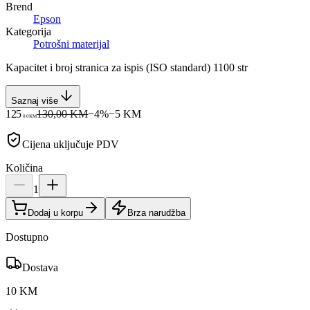
Brend
Epson
Kategorija
Potrošni materijal
Kapacitet i broj stranica za ispis (ISO standard) 1100 str
Saznaj više
125
130,00 KM
−
4
%
−
5
KM
00
KM
Cijena uključuje PDV
Količina
1
Dodaj u korpu
Brza narudžba
Dostupno
Dostava
10 KM