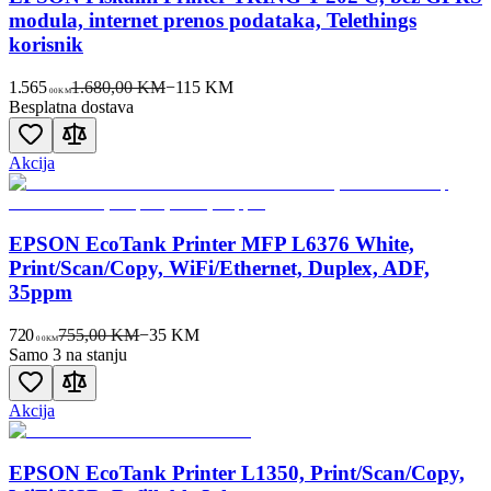
modula, internet prenos podataka, Telethings
korisnik
1.565
1.680,00 KM
−
115
KM
00
KM
Besplatna dostava
Akcija
EPSON EcoTank Printer MFP L6376 White,
Print/Scan/Copy, WiFi/Ethernet, Duplex, ADF,
35ppm
720
755,00 KM
−
35
KM
00
KM
Samo 3 na stanju
Akcija
EPSON EcoTank Printer L1350, Print/Scan/Copy,