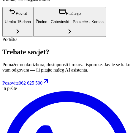
Povrat
Plaćanje
U roku
15
dana
Žiralno · Gotovinski · Pouzeće · Kartica
Podrška
Trebate savjet?
Pomažemo oko izbora, dostupnosti i rokova isporuke. Javite se kako
vam odgovara
— ili pitajte našeg AI asistenta.
Pozovite
062 625 500
ili pišite