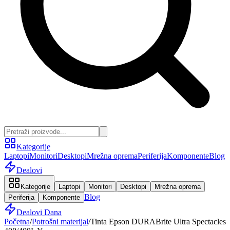
Kategorije
Laptopi
Monitori
Desktopi
Mrežna oprema
Periferija
Komponente
Blog
Dealovi
Kategorije
Laptopi
Monitori
Desktopi
Mrežna oprema
Blog
Periferija
Komponente
Dealovi Dana
Početna
/
Potrošni materijal
/
Tinta Epson DURABrite Ultra Spectacles