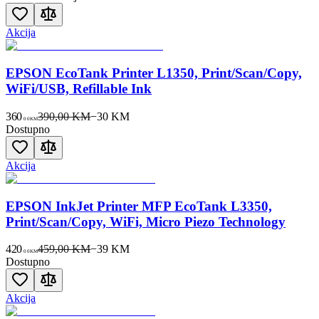
Akcija
EPSON EcoTank Printer L1350, Print/Scan/Copy,
WiFi/USB, Refillable Ink
360
390,00 KM
−
30
KM
00
KM
Dostupno
Akcija
EPSON InkJet Printer MFP EcoTank L3350,
Print/Scan/Copy, WiFi, Micro Piezo Technology
420
459,00 KM
−
39
KM
00
KM
Dostupno
Akcija