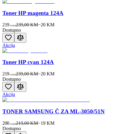
Toner HP magenta 124A
219
239,00 KM
−
20
KM
00
KM
Dostupno
Akcija
Toner HP cyan 124A
219
239,00 KM
−
20
KM
00
KM
Dostupno
Akcija
TONER SAMSUNG Č ZA ML-3050/51N
200
219,00 KM
−
19
KM
00
KM
Dostupno