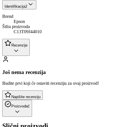
Identifikacija
2
Brend
Epson
Šifra proizvoda
C13T09J44010
Recenzije
Još nema recenzija
Budite prvi koji će ostaviti recenziju za ovaj proizvod!
Napišite recenziju
Proizvođač
Slični proizvodi