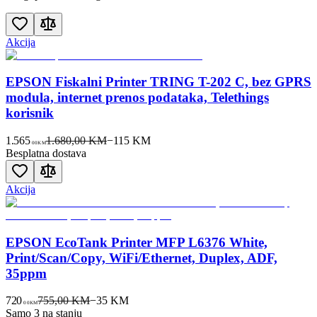
Akcija
EPSON Fiskalni Printer TRING T-202 C, bez GPRS
modula, internet prenos podataka, Telethings
korisnik
1.565
1.680,00 KM
−
115
KM
00
KM
Besplatna dostava
Akcija
EPSON EcoTank Printer MFP L6376 White,
Print/Scan/Copy, WiFi/Ethernet, Duplex, ADF,
35ppm
720
755,00 KM
−
35
KM
00
KM
Samo 3 na stanju