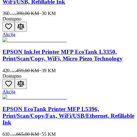
WiFi/USB, Refillable Ink
360
390,00 KM
−
30
KM
00
KM
Dostupno
Akcija
EPSON InkJet Printer MFP EcoTank L3350,
Print/Scan/Copy, WiFi, Micro Piezo Technology
420
459,00 KM
−
39
KM
00
KM
Dostupno
Akcija
EPSON EcoTank Printer MFP L5396,
Print/Scan/Copy/Fax, WiFi/USB/Ethernet, Refillable
Ink
610
665,00 KM
−
55
KM
00
KM