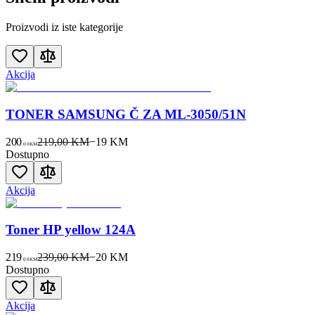
Proizvodi iz iste kategorije
Akcija
TONER SAMSUNG Č ZA ML-3050/51N
200
219,00 KM
−
19
KM
00
KM
Dostupno
Akcija
Toner HP yellow 124A
219
239,00 KM
−
20
KM
00
KM
Dostupno
Akcija