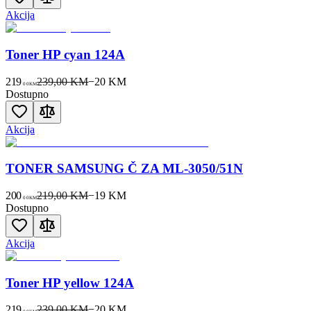
Akcija
Toner HP cyan 124A
219
239,00 KM
−
20
KM
00
KM
Dostupno
Akcija
TONER SAMSUNG Č ZA ML-3050/51N
200
219,00 KM
−
19
KM
00
KM
Dostupno
Akcija
Toner HP yellow 124A
219
239,00 KM
−
20
KM