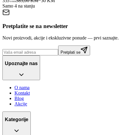
355
385,00 KM
−
30
KM
00
KM
Samo 4 na stanju
Pretplatite se na newsletter
Novi proizvodi, akcije i ekskluzivne ponude — prvi saznajte.
Pretplati se
Upoznajte nas
O nama
Kontakt
Blog
Akcije
Kategorije