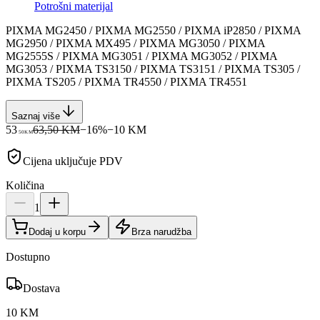
Potrošni materijal
PIXMA MG2450 / PIXMA MG2550 / PIXMA iP2850 / PIXMA
MG2950 / PIXMA MX495 / PIXMA MG3050 / PIXMA
MG2555S / PIXMA MG3051 / PIXMA MG3052 / PIXMA
MG3053 / PIXMA TS3150 / PIXMA TS3151 / PIXMA TS305 /
PIXMA TS205 / PIXMA TR4550 / PIXMA TR4551
Saznaj više
53
63,50 KM
−
16
%
−
10
KM
50
KM
Cijena uključuje PDV
Količina
1
Dodaj u korpu
Brza narudžba
Dostupno
Dostava
10 KM