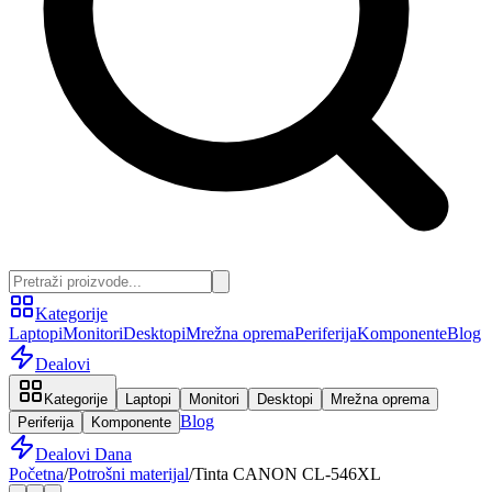
Kategorije
Laptopi
Monitori
Desktopi
Mrežna oprema
Periferija
Komponente
Blog
Dealovi
Kategorije
Laptopi
Monitori
Desktopi
Mrežna oprema
Blog
Periferija
Komponente
Dealovi Dana
Početna
/
Potrošni materijal
/
Tinta CANON CL-546XL