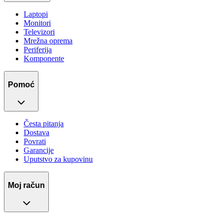
Laptopi
Monitori
Televizori
Mrežna oprema
Periferija
Komponente
Pomoć
Česta pitanja
Dostava
Povrati
Garancije
Uputstvo za kupovinu
Moj račun