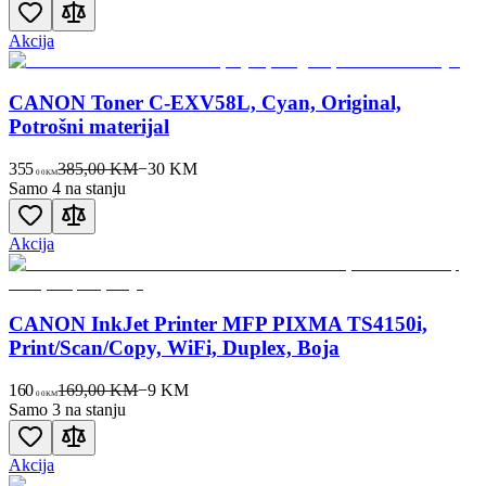
Akcija
CANON Toner C-EXV58L, Cyan, Original,
Potrošni materijal
355
385,00 KM
−
30
KM
00
KM
Samo 4 na stanju
Akcija
CANON InkJet Printer MFP PIXMA TS4150i,
Print/Scan/Copy, WiFi, Duplex, Boja
160
169,00 KM
−
9
KM
00
KM
Samo 3 na stanju
Akcija