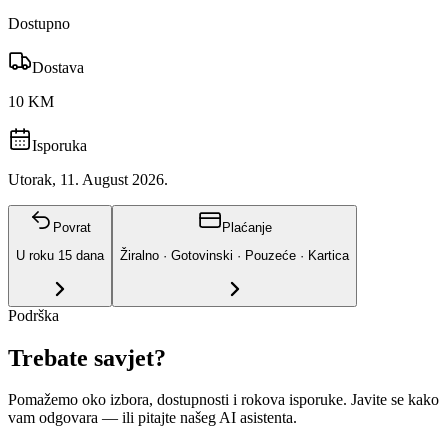
Dostupno
Dostava
10 KM
Isporuka
Utorak, 11. August 2026.
Povrat
Plaćanje
U roku
15
dana
Žiralno · Gotovinski · Pouzeće · Kartica
Podrška
Trebate savjet?
Pomažemo oko izbora, dostupnosti i rokova isporuke. Javite se kako
vam odgovara
— ili pitajte našeg AI asistenta.