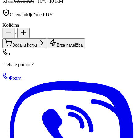
53
63,50 KM
−
16
%
−
10
KM
50
KM
Cijena uključuje PDV
Količina
1
Dodaj u korpu
Brza narudžba
Trebate pomoć?
Poziv