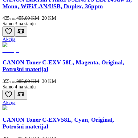
Mono, WiFi/LAN/USB, Duplex, 36ppm
435
455,00 KM
−
20
KM
00
KM
Samo 3 na stanju
Akcija
CANON Toner C-EXV 58L, Magenta, Original,
Potrošni materijal
355
385,00 KM
−
30
KM
00
KM
Samo 4 na stanju
Akcija
CANON Toner C-EXV58L, Cyan, Original,
Potrošni materijal