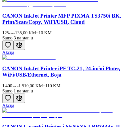
CANON InkJet Printer MFP PIXMA TS3750i BK,
Print/Scan/Copy, WiFi/USB, Cloud
125
135,00 KM
−
10
KM
00
KM
Samo 3 na stanju
Akcija
CANON InkJet Printer iPF TC-21, 24-inčni Ploter,
WiFi/USB/Ethernet, Boja
1.400
1.510,00 KM
−
110
KM
00
KM
Samo 1 na stanju
Akcija
CANON Laserski Printer i-SENSYS LBP243dw II,