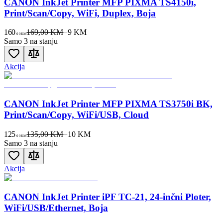
CANON InkJet Printer MFP PIXMA TS4150i,
Print/Scan/Copy, WiFi, Duplex, Boja
160
169,00 KM
−
9
KM
00
KM
Samo 3 na stanju
Akcija
CANON InkJet Printer MFP PIXMA TS3750i BK,
Print/Scan/Copy, WiFi/USB, Cloud
125
135,00 KM
−
10
KM
00
KM
Samo 3 na stanju
Akcija
CANON InkJet Printer iPF TC-21, 24-inčni Ploter,
WiFi/USB/Ethernet, Boja