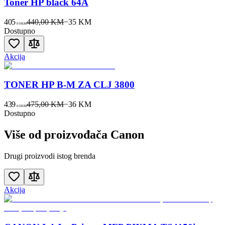
Toner HP black 64A
405
440,00 KM
−
35
KM
00
KM
Dostupno
Akcija
TONER HP B-M ZA CLJ 3800
439
475,00 KM
−
36
KM
00
KM
Dostupno
Više od proizvođača
Canon
Drugi proizvodi istog brenda
Akcija