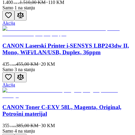
1.400
1.510,00 KM
−
110
KM
00
KM
Samo 1 na stanju
Akcija
CANON Laserski Printer i-SENSYS LBP243dw II,
Mono, WiFi/LAN/USB, Duplex, 36ppm
435
455,00 KM
−
20
KM
00
KM
Samo 3 na stanju
Akcija
CANON Toner C-EXV 58L, Magenta, Original,
Potrošni materijal
355
385,00 KM
−
30
KM
00
KM
Samo 4 na stanju