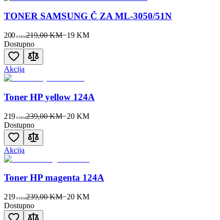
TONER SAMSUNG Č ZA ML-3050/51N
200
219,00 KM
−
19
KM
00
KM
Dostupno
Akcija
Toner HP yellow 124A
219
239,00 KM
−
20
KM
00
KM
Dostupno
Akcija
Toner HP magenta 124A
219
239,00 KM
−
20
KM
00
KM
Dostupno