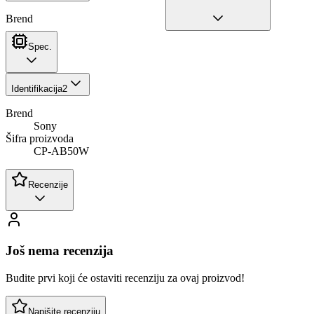
Brend
Spec.
Identifikacija
2
Brend
Sony
Šifra proizvoda
CP-AB50W
Recenzije
Još nema recenzija
Budite prvi koji će ostaviti recenziju za ovaj proizvod!
Napišite recenziju