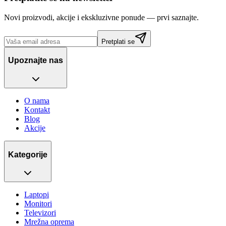
Novi proizvodi, akcije i ekskluzivne ponude — prvi saznajte.
Pretplati se
Upoznajte nas
O nama
Kontakt
Blog
Akcije
Kategorije
Laptopi
Monitori
Televizori
Mrežna oprema