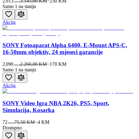
2.915
3.145,00 KM
−
230
KM
00
KM
Samo 1 na stanju
Akcija
SONY Fotoaparat Alpha 6400, E-Mount APS-C,
16-50mm objektiv, 24 mjeseci garancije
2.090
2.260,00 KM
−
170
KM
00
KM
Samo 1 na stanju
Akcija
SONY Video Igra NBA 2K26, PS5, Sport,
Simulacija, Kosarka
72
75,50 KM
−
4
KM
00
KM
Dostupno