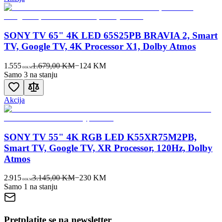
SONY TV 65" 4K LED 65S25PB BRAVIA 2, Smart
TV, Google TV, 4K Processor X1, Dolby Atmos
1.555
1.679,00 KM
−
124
KM
00
KM
Samo 3 na stanju
Akcija
SONY TV 55" 4K RGB LED K55XR75M2PB,
Smart TV, Google TV, XR Processor, 120Hz, Dolby
Atmos
2.915
3.145,00 KM
−
230
KM
00
KM
Samo 1 na stanju
Pretplatite se na newsletter