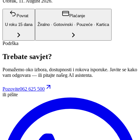
Utorak, 11. August 2026.
Povrat
Plaćanje
U roku
15
dana
Žiralno · Gotovinski · Pouzeće · Kartica
Podrška
Trebate savjet?
Pomažemo oko izbora, dostupnosti i rokova isporuke. Javite se kako
vam odgovara
— ili pitajte našeg AI asistenta.
Pozovite
062 625 500
ili pišite