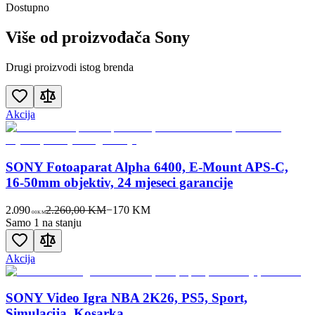
Dostupno
Više od proizvođača
Sony
Drugi proizvodi istog brenda
Akcija
SONY Fotoaparat Alpha 6400, E-Mount APS-C,
16-50mm objektiv, 24 mjeseci garancije
2.090
2.260,00 KM
−
170
KM
00
KM
Samo 1 na stanju
Akcija
SONY Video Igra NBA 2K26, PS5, Sport,
Simulacija, Kosarka