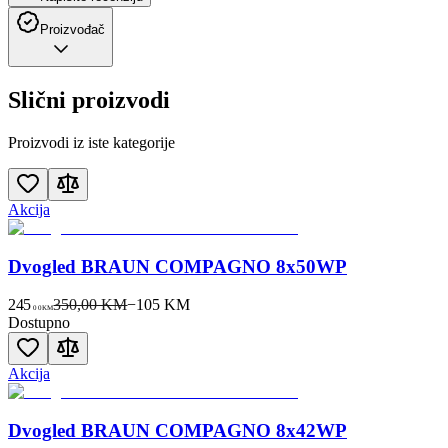
Proizvođač
Slični proizvodi
Proizvodi iz iste kategorije
Akcija
Dvogled BRAUN COMPAGNO 8x50WP
245
350,00 KM
−
105
KM
00
KM
Dostupno
Akcija
Dvogled BRAUN COMPAGNO 8x42WP