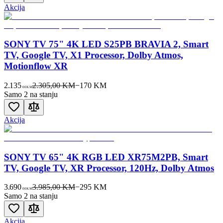
Akcija
SONY TV 75" 4K LED S25PB BRAVIA 2, Smart
TV, Google TV, X1 Processor, Dolby Atmos,
Motionflow XR
2.135
2.305,00 KM
−
170
KM
00
KM
Samo 2 na stanju
Akcija
SONY TV 65" 4K RGB LED XR75M2PB, Smart
TV, Google TV, XR Processor, 120Hz, Dolby Atmos
3.690
3.985,00 KM
−
295
KM
00
KM
Samo 2 na stanju
Akcija