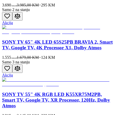
3.690
3.985,00 KM
−
295
KM
00
KM
Samo 2 na stanju
Akcija
SONY TV 65" 4K LED 65S25PB BRAVIA 2, Smart
TV, Google TV, 4K Processor X1, Dolby Atmos
1.555
1.679,00 KM
−
124
KM
00
KM
Samo 3 na stanju
Akcija
SONY TV 55" 4K RGB LED K55XR75M2PB,
Smart TV, Google TV, XR Processor, 120Hz, Dolby
Atmos