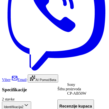
Viber
·
Email
·
AI Pomoć
Beta
Sony
Šifra proizvoda
Specifikacije
CP-AB50W
2
stavke
Recenzije kupaca
Identifikacija
2