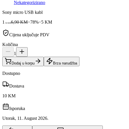
Nekategorizirano
Sony micro USB kabl
1
6,90 KM
−
78
%
−
5
KM
50
KM
Cijena uključuje PDV
Količina
1
Dodaj u korpu
Brza narudžba
Dostupno
Dostava
10 KM
Isporuka
Utorak, 11. August 2026.