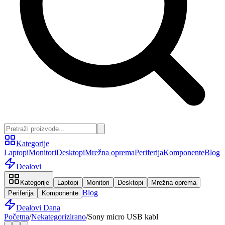
Kategorije
Laptopi
Monitori
Desktopi
Mrežna oprema
Periferija
Komponente
Blog
Dealovi
Kategorije
Laptopi
Monitori
Desktopi
Mrežna oprema
Blog
Periferija
Komponente
Dealovi Dana
Početna
/
Nekategorizirano
/
Sony micro USB kabl