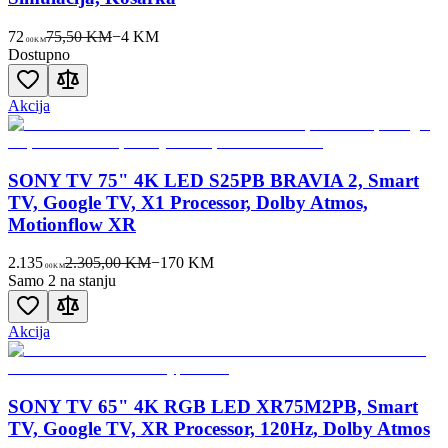
72
75,50 KM
−
4
KM
00
KM
Dostupno
Akcija
SONY TV 75" 4K LED S25PB BRAVIA 2, Smart
TV, Google TV, X1 Processor, Dolby Atmos,
Motionflow XR
2.135
2.305,00 KM
−
170
KM
00
KM
Samo 2 na stanju
Akcija
SONY TV 65" 4K RGB LED XR75M2PB, Smart
TV, Google TV, XR Processor, 120Hz, Dolby Atmos