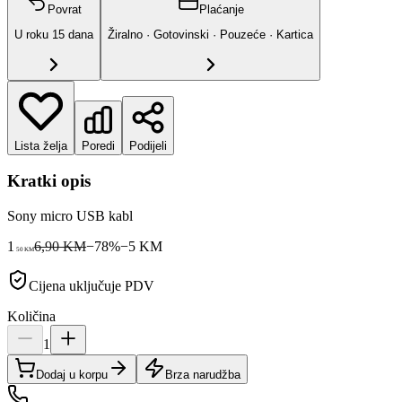
Povrat
Plaćanje
U roku
15
dana
Žiralno · Gotovinski · Pouzeće · Kartica
Lista želja
Poredi
Podijeli
Kratki opis
Sony micro USB kabl
1
6,90 KM
−
78
%
−
5
KM
50
KM
Cijena uključuje PDV
Količina
1
Dodaj u korpu
Brza narudžba