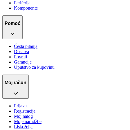
Periferija
Komponente
Pomoć
Česta pitanja
Dostava
Povrati
Garancije
Uputstvo za kupovinu
Moj račun
Prijava
Registracija
Moj nalog
Moje narudžbe
Lista želja