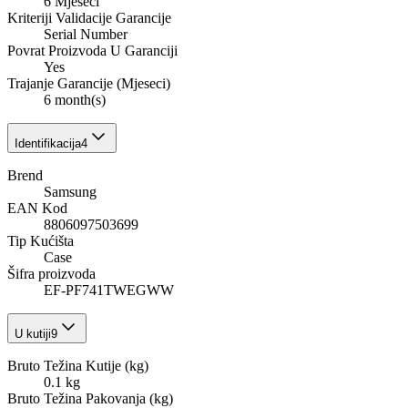
6 Mjeseci
Kriteriji Validacije Garancije
Serial Number
Povrat Proizvoda U Garanciji
Yes
Trajanje Garancije (Mjeseci)
6 month(s)
Identifikacija
4
Brend
Samsung
EAN Kod
8806097503699
Tip Kućišta
Case
Šifra proizvoda
EF-PF741TWEGWW
U kutiji
9
Bruto Težina Kutije (kg)
0.1 kg
Bruto Težina Pakovanja (kg)