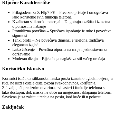
Ključne Karakteristike
Prilagođena za Z Flip7 FE – Precizno pristaje i omogućava
lako korištenje svih funkcija telefona
Kvalitetan silikonski materijal – Dugotrajna zaštita i izuzetna
otpornost na habanje
Protuklizna površina – Sprečava ispadanje iz ruke i povećava
sigurnost
Tanki profil – Ne povećava dimenzije telefona, zadržava
elegantan izgled
Lako čišćenje – Površina otporna na mrlje i jednostavna za
održavanje
Moderan dizajn – Bijela boja naglašava stil vašeg uređaja
Korisničko Iskustvo
Korisnici ističu da silikonska maska pruža izuzetno ugodan osjećaj u
ruci, ne klizi i ostaje čista tokom svakodnevnog korištenja.
Zahvaljujući preciznim otvorima, svi tasteri i funkcije telefona su
lako dostupni, dok maska ne utiče na mogućnost sklapanja telefona.
Savršena je za zaštitu uređaja na poslu, kod kuće ili u pokretu.
Zaključak