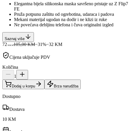
Elegantna bijela silikonska maska savršeno pristaje uz Z Flip7
FE
Pruža potpunu zaštitu od ogrebotina, udaraca i padova
Mekani materijal ugodan na dodir i ne klizi iz ruke
Ne povećava debljinu telefona i čuva originalni izgled
Saznaj više
72
105,00 KM
−
31
%
−
32
KM
90
KM
Cijena uključuje PDV
Količina
1
Dodaj u korpu
Brza narudžba
Dostupno
Dostava
10 KM