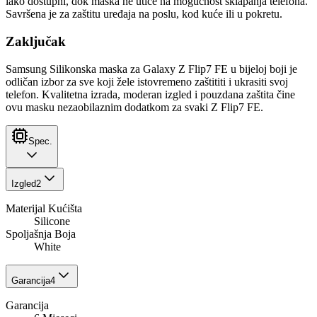
lako dostupni, dok maska ne utiče na mogućnost sklapanja telefona.
Savršena je za zaštitu uređaja na poslu, kod kuće ili u pokretu.
Zaključak
Samsung Silikonska maska za Galaxy Z Flip7 FE u bijeloj boji je
odličan izbor za sve koji žele istovremeno zaštititi i ukrasiti svoj
telefon. Kvalitetna izrada, moderan izgled i pouzdana zaštita čine
ovu masku nezaobilaznim dodatkom za svaki Z Flip7 FE.
Spec.
Izgled
2
Materijal Kućišta
Silicone
Spoljašnja Boja
White
Garancija
4
Garancija