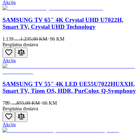
Akcija
SAMSUNG TV 65" 4K Crystal UHD U7022H,
Smart TV, Crystal UHD Technology
1.139
1.235,00 KM
−
96
KM
00
KM
Besplatna dostava
Akcija
SAMSUNG TV 55" 4K LED UE55U7022HUXXH,
Smart TV, Tizen OS, HDR, PurColor, Q-Symphony
789
855,00 KM
−
66
KM
00
KM
Besplatna dostava
Akcija