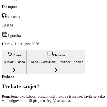
Dostupno
Dostava
10 KM
Isporuka
Utorak, 11. August 2026.
Povrat
Plaćanje
U roku
15
dana
Žiralno · Gotovinski · Pouzeće · Kartica
Podrška
Trebate savjet?
Pomažemo oko izbora, dostupnosti i rokova isporuke. Javite se kako
vam odgovara
— ili pitajte našeg AI asistenta.