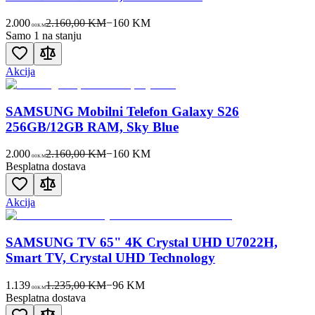
2.000
2.160,00 KM
−
160
KM
00
KM
Samo 1 na stanju
Akcija
SAMSUNG Mobilni Telefon Galaxy S26
256GB/12GB RAM, Sky Blue
2.000
2.160,00 KM
−
160
KM
00
KM
Besplatna dostava
Akcija
SAMSUNG TV 65" 4K Crystal UHD U7022H,
Smart TV, Crystal UHD Technology
1.139
1.235,00 KM
−
96
KM
00
KM
Besplatna dostava