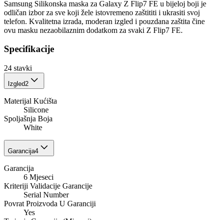
Samsung Silikonska maska za Galaxy Z Flip7 FE u bijeloj boji je
odličan izbor za sve koji žele istovremeno zaštititi i ukrasiti svoj
telefon. Kvalitetna izrada, moderan izgled i pouzdana zaštita čine
ovu masku nezaobilaznim dodatkom za svaki Z Flip7 FE.
Specifikacije
24
stavki
Izgled
2
Materijal Kućišta
Silicone
Spoljašnja Boja
White
Garancija
4
Garancija
6 Mjeseci
Kriteriji Validacije Garancije
Serial Number
Povrat Proizvoda U Garanciji
Yes