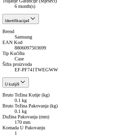
Trajanje Garancije (Mjeseci)
6 month(s)
Identifikacija
4
Brend
Samsung
EAN Kod
8806097503699
Tip Kućišta
Case
Šifra proizvoda
EF-PF741TWEGWW
U kutiji
9
Bruto Težina Kutije (kg)
0.1 kg
Bruto Težina Pakovanja (kg)
0.1 kg
Dužina Pakovanja (mm)
170 mm
Komada U Pakovanju
1