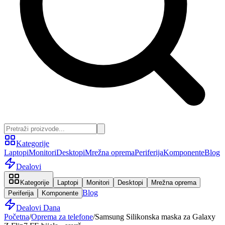
Kategorije
Laptopi
Monitori
Desktopi
Mrežna oprema
Periferija
Komponente
Blog
Dealovi
Kategorije
Laptopi
Monitori
Desktopi
Mrežna oprema
Blog
Periferija
Komponente
Dealovi Dana
Početna
/
Oprema za telefone
/
Samsung Silikonska maska za Galaxy