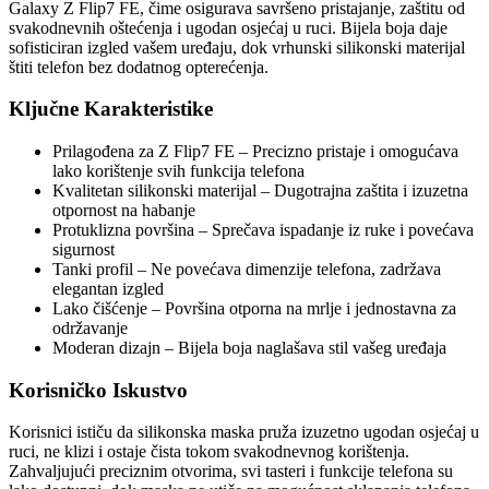
Galaxy Z Flip7 FE, čime osigurava savršeno pristajanje, zaštitu od
svakodnevnih oštećenja i ugodan osjećaj u ruci. Bijela boja daje
sofisticiran izgled vašem uređaju, dok vrhunski silikonski materijal
štiti telefon bez dodatnog opterećenja.
Ključne Karakteristike
Prilagođena za Z Flip7 FE – Precizno pristaje i omogućava
lako korištenje svih funkcija telefona
Kvalitetan silikonski materijal – Dugotrajna zaštita i izuzetna
otpornost na habanje
Protuklizna površina – Sprečava ispadanje iz ruke i povećava
sigurnost
Tanki profil – Ne povećava dimenzije telefona, zadržava
elegantan izgled
Lako čišćenje – Površina otporna na mrlje i jednostavna za
održavanje
Moderan dizajn – Bijela boja naglašava stil vašeg uređaja
Korisničko Iskustvo
Korisnici ističu da silikonska maska pruža izuzetno ugodan osjećaj u
ruci, ne klizi i ostaje čista tokom svakodnevnog korištenja.
Zahvaljujući preciznim otvorima, svi tasteri i funkcije telefona su