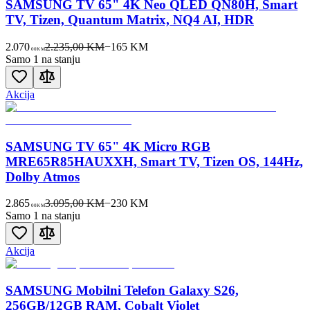
SAMSUNG TV 65" 4K Neo QLED QN80H, Smart
TV, Tizen, Quantum Matrix, NQ4 AI, HDR
2.070
2.235,00 KM
−
165
KM
00
KM
Samo 1 na stanju
Akcija
SAMSUNG TV 65" 4K Micro RGB
MRE65R85HAUXXH, Smart TV, Tizen OS, 144Hz,
Dolby Atmos
2.865
3.095,00 KM
−
230
KM
00
KM
Samo 1 na stanju
Akcija
SAMSUNG Mobilni Telefon Galaxy S26,
256GB/12GB RAM, Cobalt Violet