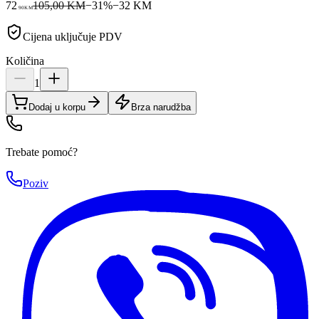
72
105,00 KM
−
31
%
−
32
KM
90
KM
Cijena uključuje PDV
Količina
1
Dodaj u korpu
Brza narudžba
Trebate pomoć?
Poziv