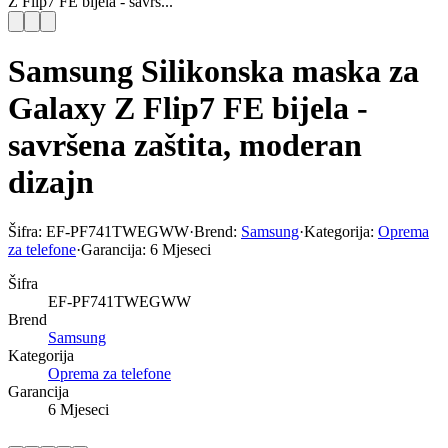
Z Flip7 FE bijela - savrš...
Samsung Silikonska maska za
Galaxy Z Flip7 FE bijela -
savršena zaštita, moderan
dizajn
Šifra:
EF-PF741TWEGWW
·
Brend:
Samsung
·
Kategorija:
Oprema
za telefone
·
Garancija:
6 Mjeseci
Šifra
EF-PF741TWEGWW
Brend
Samsung
Kategorija
Oprema za telefone
Garancija
6 Mjeseci