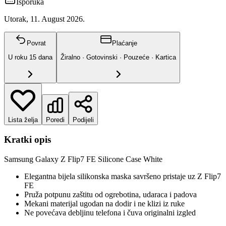
Isporuka
Utorak, 11. August 2026.
Povrat
Plaćanje
U roku
15
dana
Žiralno · Gotovinski · Pouzeće · Kartica
Lista želja
Poredi
Podijeli
Kratki opis
Samsung Galaxy Z Flip7 FE Silicone Case White
Elegantna bijela silikonska maska savršeno pristaje uz Z Flip7
FE
Pruža potpunu zaštitu od ogrebotina, udaraca i padova
Mekani materijal ugodan na dodir i ne klizi iz ruke
Ne povećava debljinu telefona i čuva originalni izgled