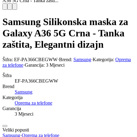
A36 5G Crna - Tanka zašti...
Samsung Silikonska maska za
Galaxy A36 5G Crna - Tanka
zaštita, Elegantni dizajn
Šifra:
EF-PA366CBEGWW
·
Brend:
Samsung
·
Kategorija:
Oprema
za telefone
·
Garancija:
3 Mjeseci
Šifra
EF-PA366CBEGWW
Brend
Samsung
Kategorija
Oprema za telefone
Garancija
3 Mjeseci
Veliki popusti
Samsung
·
Oprema za telefone