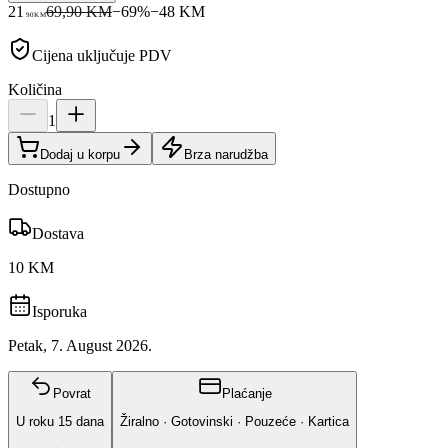
21
69,90 KM
−
69
%
−
48
KM
90
KM
Cijena uključuje PDV
Količina
1
Dodaj u korpu
Brza narudžba
Dostupno
Dostava
10 KM
Isporuka
Petak, 7. August 2026.
Povrat
Plaćanje
U roku
15
dana
Žiralno · Gotovinski · Pouzeće · Kartica