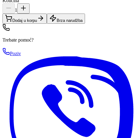
Količina
1
Dodaj u korpu
Brza narudžba
Trebate pomoć?
Poziv