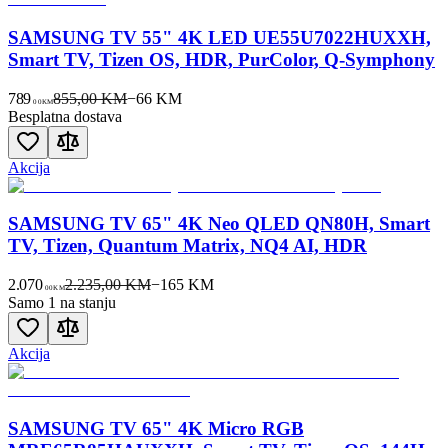
SAMSUNG TV 55" 4K LED UE55U7022HUXXH,
Smart TV, Tizen OS, HDR, PurColor, Q-Symphony
789
855,00 KM
−
66
KM
00
KM
Besplatna dostava
Akcija
SAMSUNG TV 65" 4K Neo QLED QN80H, Smart
TV, Tizen, Quantum Matrix, NQ4 AI, HDR
2.070
2.235,00 KM
−
165
KM
00
KM
Samo 1 na stanju
Akcija
SAMSUNG TV 65" 4K Micro RGB