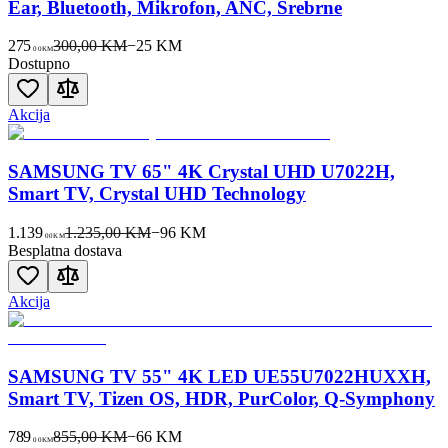
Ear, Bluetooth, Mikrofon, ANC, Srebrne
275
300,00 KM
−
25
KM
00
KM
Dostupno
Akcija
SAMSUNG TV 65" 4K Crystal UHD U7022H,
Smart TV, Crystal UHD Technology
1.139
1.235,00 KM
−
96
KM
00
KM
Besplatna dostava
Akcija
SAMSUNG TV 55" 4K LED UE55U7022HUXXH,
Smart TV, Tizen OS, HDR, PurColor, Q-Symphony
789
855,00 KM
−
66
KM
00
KM