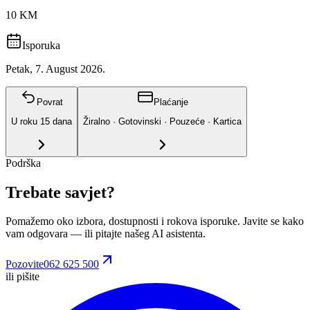
10 KM
Isporuka
Petak, 7. August 2026.
Povrat
Plaćanje
U roku
15
dana
Žiralno · Gotovinski · Pouzeće · Kartica
Podrška
Trebate savjet?
Pomažemo oko izbora, dostupnosti i rokova isporuke. Javite se kako
vam odgovara
— ili pitajte našeg AI asistenta.
Pozovite
062 625 500
ili pišite