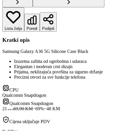
Lista želja
Poredi
Podijeli
Kratki opis
Samsung Galaxy A36 5G Silicone Case Black
Izuzetna zaštita od ogrebotina i udaraca
Elegantan i moderan crni dizajn
Prijatna, neklizajuća površina za sigurno držanje
Precizni otvori za sve funkcije telefona
CPU
Qualcomm Snapdragon
Qualcomm Snapdragon
21
69,90 KM
−
69
%
−
48
KM
90
KM
Cijena uključuje PDV