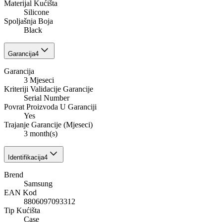
Materijal Kućišta
Silicone
Spoljašnja Boja
Black
Garancija
4
Garancija
3 Mjeseci
Kriteriji Validacije Garancije
Serial Number
Povrat Proizvoda U Garanciji
Yes
Trajanje Garancije (Mjeseci)
3 month(s)
Identifikacija
4
Brend
Samsung
EAN Kod
8806097093312
Tip Kućišta
Case