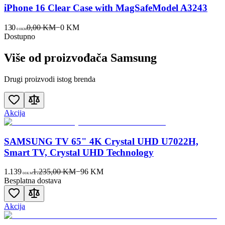
iPhone 16 Clear Case with MagSafeModel A3243
130
0,00 KM
−
0
KM
00
KM
Dostupno
Više od proizvođača
Samsung
Drugi proizvodi istog brenda
Akcija
SAMSUNG TV 65" 4K Crystal UHD U7022H,
Smart TV, Crystal UHD Technology
1.139
1.235,00 KM
−
96
KM
00
KM
Besplatna dostava
Akcija