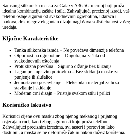
Samsung silikonska maska za Galaxy A36 5G u crnoj boji pruža
idealnu kombinaciju zaštite i stila. Zahvaljujući preciznoj izradi, vaš
telefon ostaje siguran od svakodnevnih ogrebotina, udaraca i
padova, dok njegov elegantan dizajn naglašava sofisticiranost vašeg
uređaja.
Ključne Karakteristike
Tanka silikonska izrada – Ne povećava dimenzije telefona
Otpornost na ogrebotine – Dugotrajna zaštita od
svakodnevnih oštećenja
Protuklizna površina – Sigurno držanje bez klizanja
Lagan pristup svim portovima – Bez skidanja maske za
punjenje ili slušalice
Jednostavno postavljanje – Fleksibilan materijal za brzo
stavljanje i skidanje
Moderan crni dizajn – Pristaje svakom stilu i prilici
Korisničko Iskustvo
Korisnici cijene ovu masku zbog njenog mekanog i prijatnog
osjećaja u ruci, kao i zbog sigurnosti koju pruža telefonu.
Zahvaljujući preciznim izrezima, svi tasteri i portovi su lako
dostupni, a maska se ne deformiše čak ni nakon dužeg korištenja.