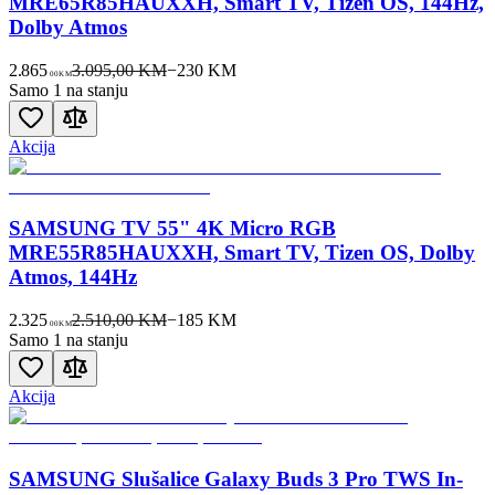
MRE65R85HAUXXH, Smart TV, Tizen OS, 144Hz,
Dolby Atmos
2.865
3.095,00 KM
−
230
KM
00
KM
Samo 1 na stanju
Akcija
SAMSUNG TV 55" 4K Micro RGB
MRE55R85HAUXXH, Smart TV, Tizen OS, Dolby
Atmos, 144Hz
2.325
2.510,00 KM
−
185
KM
00
KM
Samo 1 na stanju
Akcija
SAMSUNG Slušalice Galaxy Buds 3 Pro TWS In-