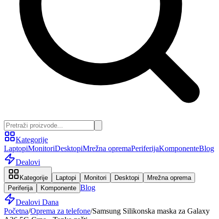
Kategorije
Laptopi
Monitori
Desktopi
Mrežna oprema
Periferija
Komponente
Blog
Dealovi
Kategorije
Laptopi
Monitori
Desktopi
Mrežna oprema
Blog
Periferija
Komponente
Dealovi Dana
Početna
/
Oprema za telefone
/
Samsung Silikonska maska za Galaxy