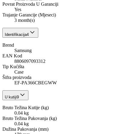
Povrat Proizvoda U Garanciji
Yes
Trajanje Garancije (Mjeseci)
3 month(s)
Identifikacija
4
Brend
Samsung
EAN Kod
8806097093312
Tip Kućišta
Case
Šifra proizvoda
EF-PA366CBEGWW
U kutiji
9
Bruto Težina Kutije (kg)
0.04 kg
Bruto Težina Pakovanja (kg)
0.04 kg
Dužina Pakovanja (mm)