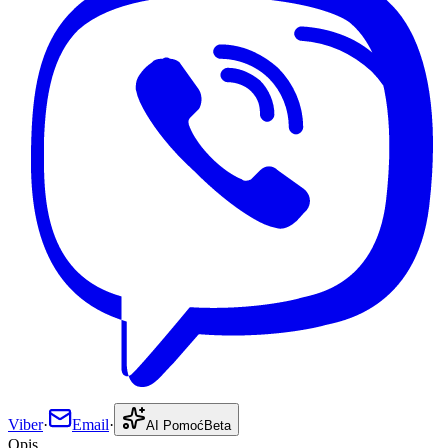
Viber
·
Email
·
AI Pomoć
Beta
Opis