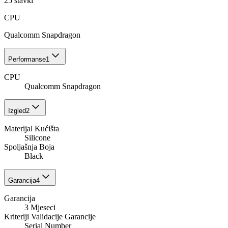
25
stavki
CPU
Qualcomm Snapdragon
Performanse
1
CPU
Qualcomm Snapdragon
Izgled
2
Materijal Kućišta
Silicone
Spoljašnja Boja
Black
Garancija
4
Garancija
3 Mjeseci
Kriteriji Validacije Garancije
Serial Number