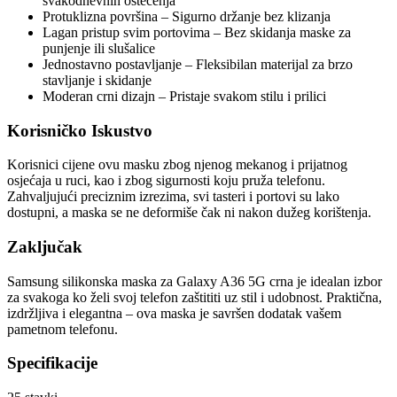
svakodnevnih oštećenja
Protuklizna površina – Sigurno držanje bez klizanja
Lagan pristup svim portovima – Bez skidanja maske za
punjenje ili slušalice
Jednostavno postavljanje – Fleksibilan materijal za brzo
stavljanje i skidanje
Moderan crni dizajn – Pristaje svakom stilu i prilici
Korisničko Iskustvo
Korisnici cijene ovu masku zbog njenog mekanog i prijatnog
osjećaja u ruci, kao i zbog sigurnosti koju pruža telefonu.
Zahvaljujući preciznim izrezima, svi tasteri i portovi su lako
dostupni, a maska se ne deformiše čak ni nakon dužeg korištenja.
Zaključak
Samsung silikonska maska za Galaxy A36 5G crna je idealan izbor
za svakoga ko želi svoj telefon zaštititi uz stil i udobnost. Praktična,
izdržljiva i elegantna – ova maska je savršen dodatak vašem
pametnom telefonu.
Specifikacije