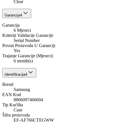
Clear
Garancija
4
Garancija
6 Mjeseci
Kriteriji Validacije Garancije
Serial Number
Povrat Proizvoda U Garanciji
Yes
Trajanje Garancije (Mjeseci)
6 month(s)
Identifikacija
4
Brend
Samsung
EAN Kod
8806097466604
Tip Kućišta
Case
Šifra proizvoda
EF-AF766CTEGWW