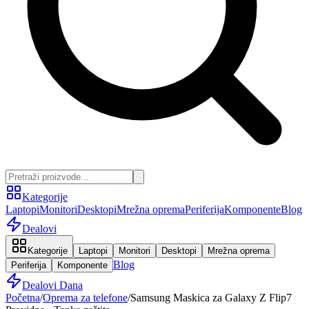
Kategorije
Laptopi
Monitori
Desktopi
Mrežna oprema
Periferija
Komponente
Blog
Dealovi
Kategorije
Laptopi
Monitori
Desktopi
Mrežna oprema
Blog
Periferija
Komponente
Dealovi Dana
Početna
/
Oprema za telefone
/
Samsung Maskica za Galaxy Z Flip7