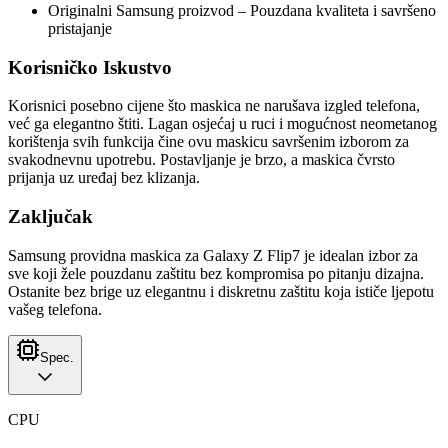
Originalni Samsung proizvod – Pouzdana kvaliteta i savršeno
pristajanje
Korisničko Iskustvo
Korisnici posebno cijene što maskica ne narušava izgled telefona,
već ga elegantno štiti. Lagan osjećaj u ruci i mogućnost neometanog
korištenja svih funkcija čine ovu maskicu savršenim izborom za
svakodnevnu upotrebu. Postavljanje je brzo, a maskica čvrsto
prijanja uz uređaj bez klizanja.
Zaključak
Samsung providna maskica za Galaxy Z Flip7 je idealan izbor za
sve koji žele pouzdanu zaštitu bez kompromisa po pitanju dizajna.
Ostanite bez brige uz elegantnu i diskretnu zaštitu koja ističe ljepotu
vašeg telefona.
Spec.
CPU