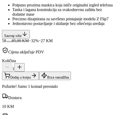
Potpuno prozirna maskica koja ističe originalni izgled telefona
Tanka i lagana konstrukcija za svakodnevnu zaštitu bez
dodatne mase
Precizno dizajnirana za savršeno pristajanje modelu Z Flip7
Jednostavno postavljanje i skidanje bez oštećenja uređaja
Saznaj više
58
85,00 KM
−
32
%
−
27
KM
00
KM
Cijena uključuje PDV
Količina
1
Dodaj u korpu
Brza narudžba
Požurite! Samo 1 komad preostalo
Dostava
10 KM