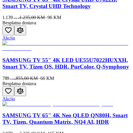
Smart TV, Crystal UHD Technology
1.139
1.235,00 KM
−
96
KM
00
KM
Besplatna dostava
Akcija
SAMSUNG TV 55" 4K LED UE55U7022HUXXH,
Smart TV, Tizen OS, HDR, PurColor, Q-Symphony
789
855,00 KM
−
66
KM
00
KM
Besplatna dostava
Akcija
SAMSUNG TV 65" 4K Neo QLED QN80H, Smart
TV, Tizen, Quantum Matrix, NQ4 AI, HDR