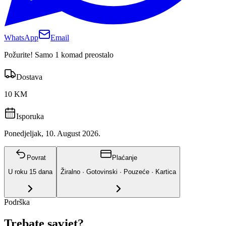
WhatsApp
Email
Požurite! Samo 1 komad preostalo
Dostava
10 KM
Isporuka
Ponedjeljak, 10. August 2026.
Povrat
Plaćanje
U roku
15
dana
Žiralno · Gotovinski · Pouzeće · Kartica
Podrška
Trebate savjet?