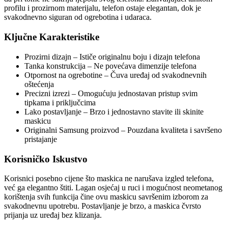
profilu i prozirnom materijalu, telefon ostaje elegantan, dok je
svakodnevno siguran od ogrebotina i udaraca.
Ključne Karakteristike
Prozirni dizajn – Ističe originalnu boju i dizajn telefona
Tanka konstrukcija – Ne povećava dimenzije telefona
Otpornost na ogrebotine – Čuva uređaj od svakodnevnih
oštećenja
Precizni izrezi – Omogućuju jednostavan pristup svim
tipkama i priključcima
Lako postavljanje – Brzo i jednostavno stavite ili skinite
maskicu
Originalni Samsung proizvod – Pouzdana kvaliteta i savršeno
pristajanje
Korisničko Iskustvo
Korisnici posebno cijene što maskica ne narušava izgled telefona,
već ga elegantno štiti. Lagan osjećaj u ruci i mogućnost neometanog
korištenja svih funkcija čine ovu maskicu savršenim izborom za
svakodnevnu upotrebu. Postavljanje je brzo, a maskica čvrsto
prijanja uz uređaj bez klizanja.