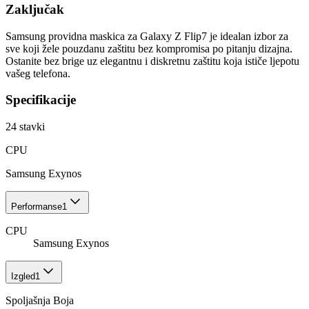
Zaključak
Samsung providna maskica za Galaxy Z Flip7 je idealan izbor za
sve koji žele pouzdanu zaštitu bez kompromisa po pitanju dizajna.
Ostanite bez brige uz elegantnu i diskretnu zaštitu koja ističe ljepotu
vašeg telefona.
Specifikacije
24
stavki
CPU
Samsung Exynos
Performanse
1
CPU
Samsung Exynos
Izgled
1
Spoljašnja Boja