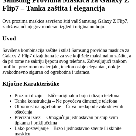
Samsung Providna Maskica za Galaxy Z
Flip7 – Tanka zaštita i elegancija
Ova prozirna maskica savršeno štiti vaš Samsung Galaxy Z Flip7,
zadržavajući njegov moderan izgled i originalnu boju.
Uvod
Savršena kombinacija zaštite i stila! Samsung providna maskica za
Galaxy Z Flip7 dizajnirana je za sve koji žele maksimalnu zaštitu, a
da pri tome ne sakriju ljepotu svog telefona. Zahvaljujući tankom
profilu i prozirnom materijalu, telefon ostaje elegantan, dok je
svakodnevno siguran od ogrebotina i udaraca.
Ključne Karakteristike
Prozirni dizajn – Ističe originalnu boju i dizajn telefona
Tanka konstrukcija – Ne povećava dimenzije telefona
Otpornost na ogrebotine – Čuva uređaj od svakodnevnih
oštećenja
Precizni izrezi – Omogućuju jednostavan pristup svim
tipkama i priključcima
Lako postavljanje – Brzo i jednostavno stavite ili skinite
maskicu