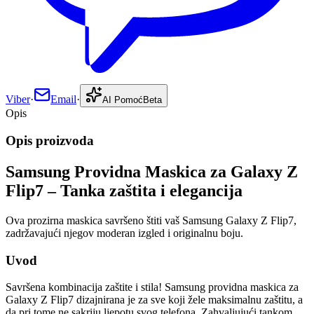
Viber
·
Email
·
AI Pomoć
Beta
Opis
Opis proizvoda
Samsung Providna Maskica za Galaxy Z
Flip7 – Tanka zaštita i elegancija
Ova prozirna maskica savršeno štiti vaš Samsung Galaxy Z Flip7,
zadržavajući njegov moderan izgled i originalnu boju.
Uvod
Savršena kombinacija zaštite i stila! Samsung providna maskica za
Galaxy Z Flip7 dizajnirana je za sve koji žele maksimalnu zaštitu, a
da pri tome ne sakriju ljepotu svog telefona. Zahvaljujući tankom