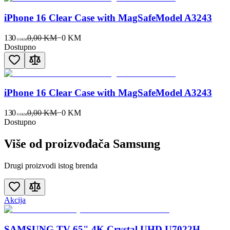
iPhone 16 Clear Case with MagSafeModel A3243
130
0,00 KM
−
0
KM
00
KM
Dostupno
iPhone 16 Clear Case with MagSafeModel A3243
130
0,00 KM
−
0
KM
00
KM
Dostupno
Više od proizvođača
Samsung
Drugi proizvodi istog brenda
Akcija
SAMSUNG TV 65" 4K Crystal UHD U7022H,