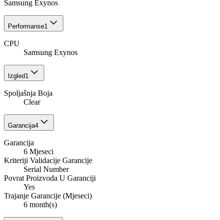
Samsung Exynos
Performanse
1
CPU
Samsung Exynos
Izgled
1
Spoljašnja Boja
Clear
Garancija
4
Garancija
6 Mjeseci
Kriteriji Validacije Garancije
Serial Number
Povrat Proizvoda U Garanciji
Yes
Trajanje Garancije (Mjeseci)
6 month(s)