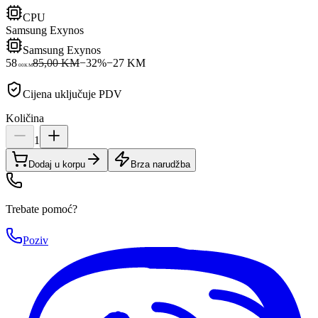
CPU
Samsung Exynos
Samsung Exynos
58
85,00 KM
−
32
%
−
27
KM
00
KM
Cijena uključuje PDV
Količina
1
Dodaj u korpu
Brza narudžba
Trebate pomoć?
Poziv