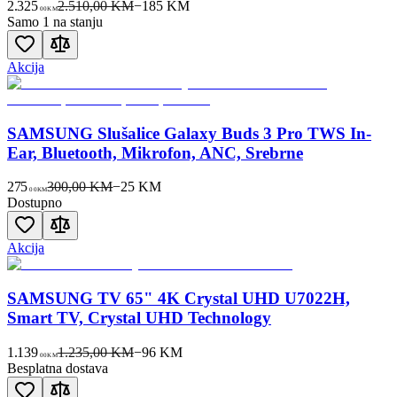
2.325
2.510,00 KM
−
185
KM
00
KM
Samo 1 na stanju
Akcija
SAMSUNG Slušalice Galaxy Buds 3 Pro TWS In-
Ear, Bluetooth, Mikrofon, ANC, Srebrne
275
300,00 KM
−
25
KM
00
KM
Dostupno
Akcija
SAMSUNG TV 65" 4K Crystal UHD U7022H,
Smart TV, Crystal UHD Technology
1.139
1.235,00 KM
−
96
KM
00
KM
Besplatna dostava