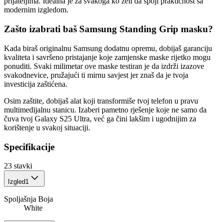
prijateljima. Idealna je za svakoga ko želi da spoji praktičnost sa
modernim izgledom.
Zašto izabrati baš Samsung Standing Grip masku?
Kada biraš originalnu Samsung dodatnu opremu, dobijaš garanciju
kvaliteta i savršeno pristajanje koje zamjenske maske rijetko mogu
ponuditi. Svaki milimetar ove maske testiran je da izdrži izazove
svakodnevice, pružajući ti mirnu savjest jer znaš da je tvoja
investicija zaštićena.
Osim zaštite, dobijaš alat koji transformiše tvoj telefon u pravu
multimedijalnu stanicu. Izaberi pametno rješenje koje ne samo da
čuva tvoj Galaxy S25 Ultra, već ga čini lakšim i ugodnijim za
korištenje u svakoj situaciji.
Specifikacije
23
stavki
Izgled
1
Spoljašnja Boja
White