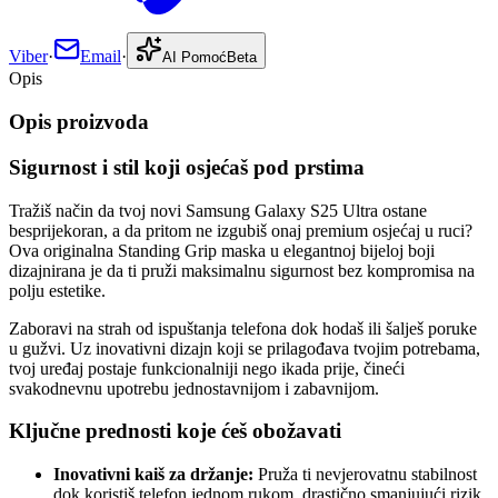
Viber
·
Email
·
AI Pomoć
Beta
Opis
Opis proizvoda
Sigurnost i stil koji osjećaš pod prstima
Tražiš način da tvoj novi Samsung Galaxy S25 Ultra ostane
besprijekoran, a da pritom ne izgubiš onaj premium osjećaj u ruci?
Ova originalna Standing Grip maska u elegantnoj bijeloj boji
dizajnirana je da ti pruži maksimalnu sigurnost bez kompromisa na
polju estetike.
Zaboravi na strah od ispuštanja telefona dok hodaš ili šalješ poruke
u gužvi. Uz inovativni dizajn koji se prilagođava tvojim potrebama,
tvoj uređaj postaje funkcionalniji nego ikada prije, čineći
svakodnevnu upotrebu jednostavnijom i zabavnijom.
Ključne prednosti koje ćeš obožavati
Inovativni kaiš za držanje:
Pruža ti nevjerovatnu stabilnost
dok koristiš telefon jednom rukom, drastično smanjujući rizik