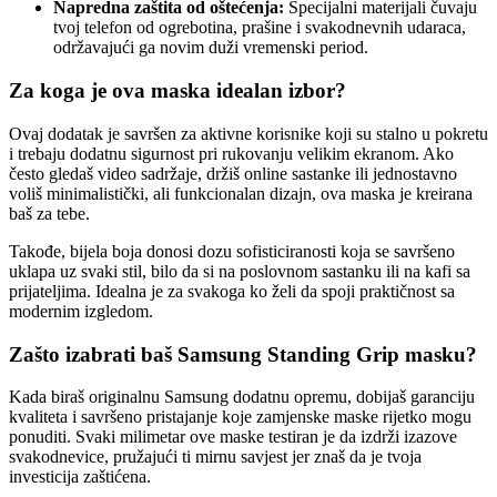
Napredna zaštita od oštećenja:
Specijalni materijali čuvaju
tvoj telefon od ogrebotina, prašine i svakodnevnih udaraca,
održavajući ga novim duži vremenski period.
Za koga je ova maska idealan izbor?
Ovaj dodatak je savršen za aktivne korisnike koji su stalno u pokretu
i trebaju dodatnu sigurnost pri rukovanju velikim ekranom. Ako
često gledaš video sadržaje, držiš online sastanke ili jednostavno
voliš minimalistički, ali funkcionalan dizajn, ova maska je kreirana
baš za tebe.
Takođe, bijela boja donosi dozu sofisticiranosti koja se savršeno
uklapa uz svaki stil, bilo da si na poslovnom sastanku ili na kafi sa
prijateljima. Idealna je za svakoga ko želi da spoji praktičnost sa
modernim izgledom.
Zašto izabrati baš Samsung Standing Grip masku?
Kada biraš originalnu Samsung dodatnu opremu, dobijaš garanciju
kvaliteta i savršeno pristajanje koje zamjenske maske rijetko mogu
ponuditi. Svaki milimetar ove maske testiran je da izdrži izazove
svakodnevice, pružajući ti mirnu savjest jer znaš da je tvoja
investicija zaštićena.