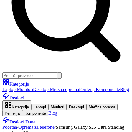
Kategorije
Laptopi
Monitori
Desktopi
Mrežna oprema
Periferija
Komponente
Blog
Dealovi
Kategorije
Laptopi
Monitori
Desktopi
Mrežna oprema
Blog
Periferija
Komponente
Dealovi Dana
Početna
/
Oprema za telefone
/
Samsung Galaxy S25 Ultra Standing