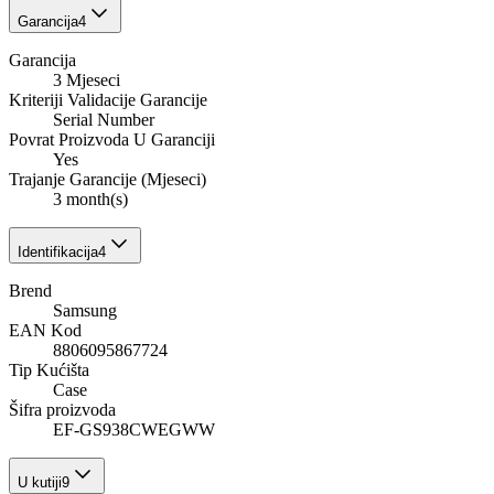
Garancija
4
Garancija
3 Mjeseci
Kriteriji Validacije Garancije
Serial Number
Povrat Proizvoda U Garanciji
Yes
Trajanje Garancije (Mjeseci)
3 month(s)
Identifikacija
4
Brend
Samsung
EAN Kod
8806095867724
Tip Kućišta
Case
Šifra proizvoda
EF-GS938CWEGWW
U kutiji
9