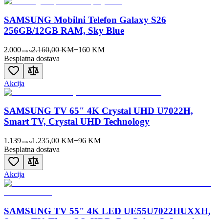
SAMSUNG Mobilni Telefon Galaxy S26
256GB/12GB RAM, Sky Blue
2.000
2.160,00 KM
−
160
KM
00
KM
Besplatna dostava
Akcija
SAMSUNG TV 65" 4K Crystal UHD U7022H,
Smart TV, Crystal UHD Technology
1.139
1.235,00 KM
−
96
KM
00
KM
Besplatna dostava
Akcija
SAMSUNG TV 55" 4K LED UE55U7022HUXXH,