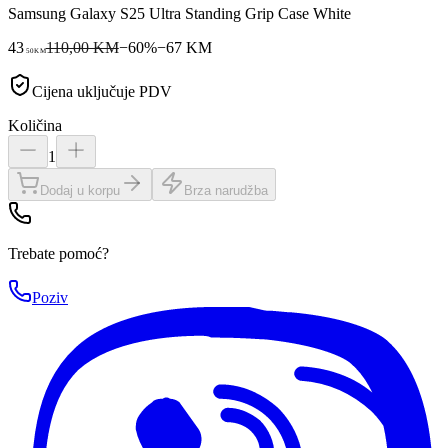
Samsung Galaxy S25 Ultra Standing Grip Case White
43
110,00 KM
−
60
%
−
67
KM
50
KM
Cijena uključuje PDV
Količina
1
Dodaj u korpu
Brza narudžba
Trebate pomoć?
Poziv