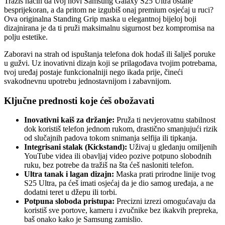
Tražiš način da tvoj novi Samsung Galaxy S25 Ultra ostane
besprijekoran, a da pritom ne izgubiš onaj premium osjećaj u ruci?
Ova originalna Standing Grip maska u elegantnoj bijeloj boji
dizajnirana je da ti pruži maksimalnu sigurnost bez kompromisa na
polju estetike.
Zaboravi na strah od ispuštanja telefona dok hodaš ili šalješ poruke
u gužvi. Uz inovativni dizajn koji se prilagođava tvojim potrebama,
tvoj uređaj postaje funkcionalniji nego ikada prije, čineći
svakodnevnu upotrebu jednostavnijom i zabavnijom.
Ključne prednosti koje ćeš obožavati
Inovativni kaiš za držanje:
Pruža ti nevjerovatnu stabilnost
dok koristiš telefon jednom rukom, drastično smanjujući rizik
od slučajnih padova tokom snimanja selfija ili tipkanja.
Integrisani stalak (Kickstand):
Uživaj u gledanju omiljenih
YouTube videa ili obavljaj video pozive potpuno slobodnih
ruku, bez potrebe da tražiš na šta ćeš nasloniti telefon.
Ultra tanak i lagan dizajn:
Maska prati prirodne linije tvog
S25 Ultra, pa ćeš imati osjećaj da je dio samog uređaja, a ne
dodatni teret u džepu ili torbi.
Potpuna sloboda pristupa:
Precizni izrezi omogućavaju da
koristiš sve portove, kameru i zvučnike bez ikakvih prepreka,
baš onako kako je Samsung zamislio.