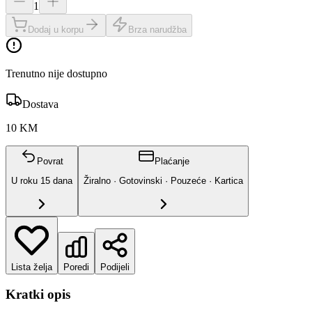
1
Dodaj u korpu
Brza narudžba
Trenutno nije dostupno
Dostava
10 KM
Povrat
Plaćanje
U roku
15
dana
Žiralno · Gotovinski · Pouzeće · Kartica
Lista želja
Poredi
Podijeli
Kratki opis