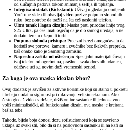
od slučajnih padova tokom snimanja selfija ili tipkanja.
Integrisani stalak (Kickstand):
Uživaj u gledanju omiljenih
YouTube videa ili obavljaj video pozive potpuno slobodnih
ruku, bez potrebe da tražiš na šta ćeš nasloniti telefon.
Ultra tanak i lagan dizajn:
Maska prati prirodne linije tvog
S25 Ultra, pa ćeš imati osjećaj da je dio samog uređaja, a ne
dodatni teret u džepu ili torbi.
Potpuna sloboda pristupa:
Precizni izrezi omogućavaju da
koristiš sve portove, kameru i zvučnike bez ikakvih prepreka,
baš onako kako je Samsung zamislio.
Napredna zaštita od oštećenja:
Specijalni materijali čuvaju
tvoj telefon od ogrebotina, prašine i svakodnevnih udaraca,
održavajući ga novim duži vremenski period.
Za koga je ova maska idealan izbor?
Ovaj dodatak je savršen za aktivne korisnike koji su stalno u pokretu
i trebaju dodatnu sigurnost pri rukovanju velikim ekranom. Ako
često gledaš video sadržaje, držiš online sastanke ili jednostavno
voliš minimalistički, ali funkcionalan dizajn, ova maska je kreirana
baš za tebe.
Takođe, bijela boja donosi dozu sofisticiranosti koja se savršeno
uklapa uz svaki stil, bilo da si na poslovnom sastanku ili na kafi sa