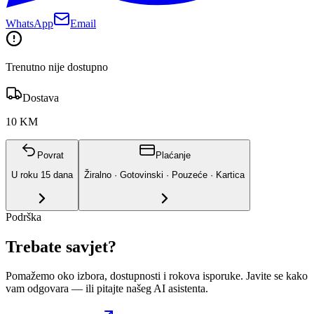
WhatsApp
Email
Trenutno nije dostupno
Dostava
10 KM
Povrat
Plaćanje
U roku
15
dana
Žiralno · Gotovinski · Pouzeće · Kartica
Podrška
Trebate savjet?
Pomažemo oko izbora, dostupnosti i rokova isporuke. Javite se kako
vam odgovara
— ili pitajte našeg AI asistenta.