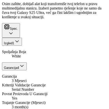
Osim zaštite, dobijaš alat koji transformiše tvoj telefon u pravu
multimedijalnu stanicu. Izaberi pametno rješenje koje ne samo da
čuva tvoj Galaxy S25 Ultra, već ga čini lakšim i ugodnijim za
korištenje u svakoj situaciji.
Spec.
Izgled
1
Spoljašnja Boja
White
Garancija
4
Garancija
3 Mjeseci
Kriteriji Validacije Garancije
Serial Number
Povrat Proizvoda U Garanciji
Yes
Trajanje Garancije (Mjeseci)
3 month(s)