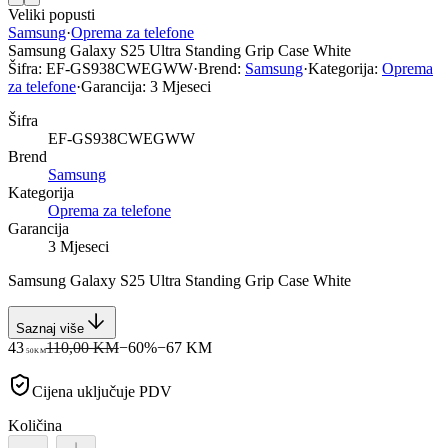
Veliki popusti
Samsung
·
Oprema za telefone
Samsung Galaxy S25 Ultra Standing Grip Case White
Šifra:
EF-GS938CWEGWW
·
Brend:
Samsung
·
Kategorija:
Oprema
za telefone
·
Garancija:
3 Mjeseci
Šifra
EF-GS938CWEGWW
Brend
Samsung
Kategorija
Oprema za telefone
Garancija
3 Mjeseci
Samsung Galaxy S25 Ultra Standing Grip Case White
Saznaj više
43
110,00 KM
−
60
%
−
67
KM
50
KM
Cijena uključuje PDV
Količina