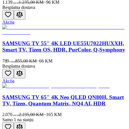
1.139
1.235,00 KM
−
96
KM
00
KM
Besplatna dostava
Akcija
SAMSUNG TV 55" 4K LED UE55U7022HUXXH,
Smart TV, Tizen OS, HDR, PurColor, Q-Symphony
789
855,00 KM
−
66
KM
00
KM
Besplatna dostava
Akcija
SAMSUNG TV 65" 4K Neo QLED QN80H, Smart
TV, Tizen, Quantum Matrix, NQ4 AI, HDR
2.070
2.235,00 KM
−
165
KM
00
KM
Samo 1 na stanju