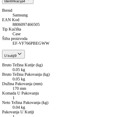
Identifikacija
4
Brend
Samsung
EAN Kod
8806097466505
Tip Kućišta
Case
Šifra proizvoda
EF-VF766PBEGWW
U kutiji
9
Bruto Težina Kutije (kg)
0.05 kg
Bruto Težina Pakovanja (kg)
0.05 kg
Dužina Pakovanja (mm)
170 mm
Komada U Pakovanju
1
Neto Težina Pakovanja (kg)
0.04 kg
Pakovanja U Kutiji
1