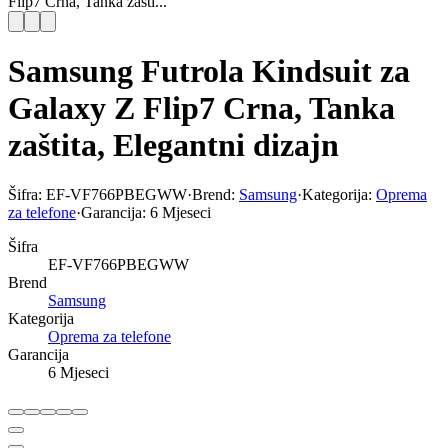
Flip7 Crna, Tanka zašti...
Samsung Futrola Kindsuit za
Galaxy Z Flip7 Crna, Tanka
zaštita, Elegantni dizajn
Šifra:
EF-VF766PBEGWW
·
Brend:
Samsung
·
Kategorija:
Oprema
za telefone
·
Garancija:
6 Mjeseci
Šifra
EF-VF766PBEGWW
Brend
Samsung
Kategorija
Oprema za telefone
Garancija
6 Mjeseci