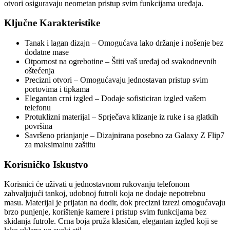
otvori osiguravaju neometan pristup svim funkcijama uređaja.
Ključne Karakteristike
Tanak i lagan dizajn – Omogućava lako držanje i nošenje bez
dodatne mase
Otpornost na ogrebotine – Štiti vaš uređaj od svakodnevnih
oštećenja
Precizni otvori – Omogućavaju jednostavan pristup svim
portovima i tipkama
Elegantan crni izgled – Dodaje sofisticiran izgled vašem
telefonu
Protuklizni materijal – Sprječava klizanje iz ruke i sa glatkih
površina
Savršeno prianjanje – Dizajnirana posebno za Galaxy Z Flip7
za maksimalnu zaštitu
Korisničko Iskustvo
Korisnici će uživati u jednostavnom rukovanju telefonom
zahvaljujući tankoj, udobnoj futroli koja ne dodaje nepotrebnu
masu. Materijal je prijatan na dodir, dok precizni izrezi omogućavaju
brzo punjenje, korištenje kamere i pristup svim funkcijama bez
skidanja futrole. Crna boja pruža klasičan, elegantan izgled koji se