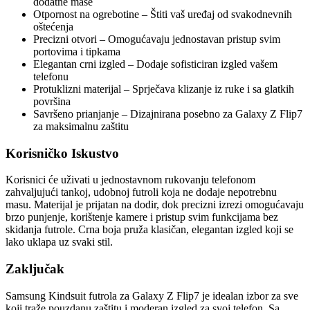
dodatne mase
Otpornost na ogrebotine – Štiti vaš uređaj od svakodnevnih
oštećenja
Precizni otvori – Omogućavaju jednostavan pristup svim
portovima i tipkama
Elegantan crni izgled – Dodaje sofisticiran izgled vašem
telefonu
Protuklizni materijal – Sprječava klizanje iz ruke i sa glatkih
površina
Savršeno prianjanje – Dizajnirana posebno za Galaxy Z Flip7
za maksimalnu zaštitu
Korisničko Iskustvo
Korisnici će uživati u jednostavnom rukovanju telefonom
zahvaljujući tankoj, udobnoj futroli koja ne dodaje nepotrebnu
masu. Materijal je prijatan na dodir, dok precizni izrezi omogućavaju
brzo punjenje, korištenje kamere i pristup svim funkcijama bez
skidanja futrole. Crna boja pruža klasičan, elegantan izgled koji se
lako uklapa uz svaki stil.
Zaključak
Samsung Kindsuit futrola za Galaxy Z Flip7 je idealan izbor za sve
koji traže pouzdanu zaštitu i moderan izgled za svoj telefon. Sa