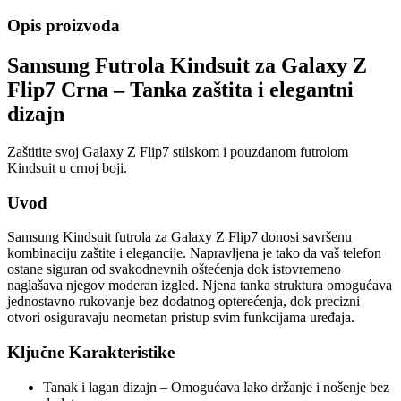
Opis proizvoda
Samsung Futrola Kindsuit za Galaxy Z
Flip7 Crna – Tanka zaštita i elegantni
dizajn
Zaštitite svoj Galaxy Z Flip7 stilskom i pouzdanom futrolom
Kindsuit u crnoj boji.
Uvod
Samsung Kindsuit futrola za Galaxy Z Flip7 donosi savršenu
kombinaciju zaštite i elegancije. Napravljena je tako da vaš telefon
ostane siguran od svakodnevnih oštećenja dok istovremeno
naglašava njegov moderan izgled. Njena tanka struktura omogućava
jednostavno rukovanje bez dodatnog opterećenja, dok precizni
otvori osiguravaju neometan pristup svim funkcijama uređaja.
Ključne Karakteristike
Tanak i lagan dizajn – Omogućava lako držanje i nošenje bez