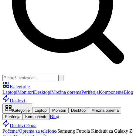
Kategorije
Laptopi
Monitori
Desktopi
Mrežna oprema
Periferija
Komponente
Blog
Dealovi
Kategorije
Laptopi
Monitori
Desktopi
Mrežna oprema
Blog
Periferija
Komponente
Dealovi Dana
Početna
/
Oprema za telefone
/
Samsung Futrola Kindsuit za Galaxy Z