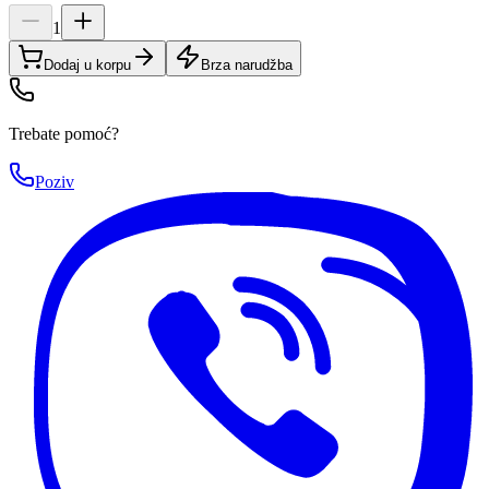
1
Dodaj u korpu
Brza narudžba
Trebate pomoć?
Poziv