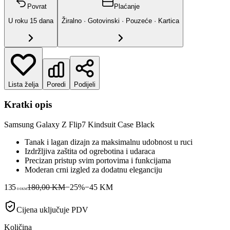
Povrat
Plaćanje
U roku
15
dana
Žiralno · Gotovinski · Pouzeće · Kartica
Lista želja
Poredi
Podijeli
Kratki opis
Samsung Galaxy Z Flip7 Kindsuit Case Black
Tanak i lagan dizajn za maksimalnu udobnost u ruci
Izdržljiva zaštita od ogrebotina i udaraca
Precizan pristup svim portovima i funkcijama
Moderan crni izgled za dodatnu eleganciju
135
180,00 KM
−
25
%
−
45
KM
00
KM
Cijena uključuje PDV
Količina