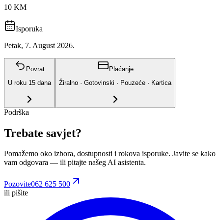
10 KM
Isporuka
Petak, 7. August 2026.
Povrat
Plaćanje
U roku
15
dana
Žiralno · Gotovinski · Pouzeće · Kartica
Podrška
Trebate savjet?
Pomažemo oko izbora, dostupnosti i rokova isporuke. Javite se kako
vam odgovara
— ili pitajte našeg AI asistenta.
Pozovite
062 625 500
ili pišite