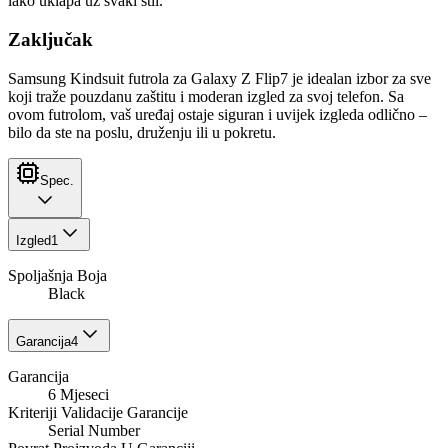
lako uklapa uz svaki stil.
Zaključak
Samsung Kindsuit futrola za Galaxy Z Flip7 je idealan izbor za sve
koji traže pouzdanu zaštitu i moderan izgled za svoj telefon. Sa
ovom futrolom, vaš uređaj ostaje siguran i uvijek izgleda odlično –
bilo da ste na poslu, druženju ili u pokretu.
Spec.
Izgled
1
Spoljašnja Boja
Black
Garancija
4
Garancija
6 Mjeseci
Kriteriji Validacije Garancije
Serial Number