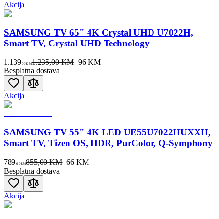
Akcija
SAMSUNG TV 65" 4K Crystal UHD U7022H,
Smart TV, Crystal UHD Technology
1.139
1.235,00 KM
−
96
KM
00
KM
Besplatna dostava
Akcija
SAMSUNG TV 55" 4K LED UE55U7022HUXXH,
Smart TV, Tizen OS, HDR, PurColor, Q-Symphony
789
855,00 KM
−
66
KM
00
KM
Besplatna dostava
Akcija