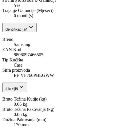
Povrat Proizvoda U Garanciji
Yes
Trajanje Garancije (Mjeseci)
6 month(s)
Identifikacija
4
Brend
Samsung
EAN Kod
8806097466505
Tip Kućišta
Case
Šifra proizvoda
EF-VF766PBEGWW
U kutiji
9
Bruto Težina Kutije (kg)
0.05 kg
Bruto Težina Pakovanja (kg)
0.05 kg
Dužina Pakovanja (mm)
170 mm