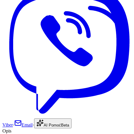
Viber
·
Email
·
AI Pomoć
Beta
Opis