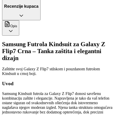
Recenzije kupaca
Opis
Samsung Futrola Kindsuit za Galaxy Z
Flip7 Crna – Tanka zaštita i elegantni
dizajn
Zaštitite svoj Galaxy Z Flip7 stilskom i pouzdanom futrolom
Kindsuit u crnoj boji.
Uvod
Samsung Kindsuit futrola za Galaxy Z Flip7 donosi savršenu
kombinaciju zaštite i elegancije. Napravljena je tako da vaš telefon
ostane siguran od svakodnevnih oštećenja dok istovremeno
naglašava njegov moderan izgled. Njena tanka struktura omogućava
jednostavno rukovanje bez dodatnog opterećenja, dok precizni