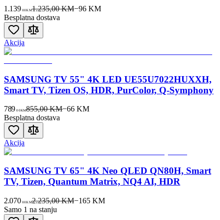
1.139
1.235,00 KM
−
96
KM
00
KM
Besplatna dostava
Akcija
SAMSUNG TV 55" 4K LED UE55U7022HUXXH,
Smart TV, Tizen OS, HDR, PurColor, Q-Symphony
789
855,00 KM
−
66
KM
00
KM
Besplatna dostava
Akcija
SAMSUNG TV 65" 4K Neo QLED QN80H, Smart
TV, Tizen, Quantum Matrix, NQ4 AI, HDR
2.070
2.235,00 KM
−
165
KM
00
KM
Samo 1 na stanju