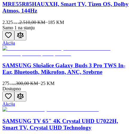
MRE55R85HAUXXH, Smart TV, Tizen OS, Dolby
Atmos, 144Hz
2.325
2.510,00 KM
−
185
KM
00
KM
Samo 1 na stanju
Akcija
SAMSUNG Slušalice Galaxy Buds 3 Pro TWS In-
Ear, Bluetooth, Mikrofon, ANC, Srebrne
275
300,00 KM
−
25
KM
00
KM
Dostupno
Akcija
SAMSUNG TV 65" 4K Crystal UHD U7022H,
Smart TV, Crystal UHD Technology