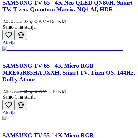
SAMSUNG TV 65" 4K Neo QLED QN80H, Smart
TV, Tizen, Quantum Matrix, NQ4 AI, HDR
2.070
2.235,00 KM
−
165
KM
00
KM
Samo 1 na stanju
Akcija
SAMSUNG TV 65" 4K Micro RGB
MRE65R85HAUXXH, Smart TV, Tizen OS, 144Hz,
Dolby Atmos
2.865
3.095,00 KM
−
230
KM
00
KM
Samo 1 na stanju
Akcija
SAMSUNG TV 55" 4K Micro RGB