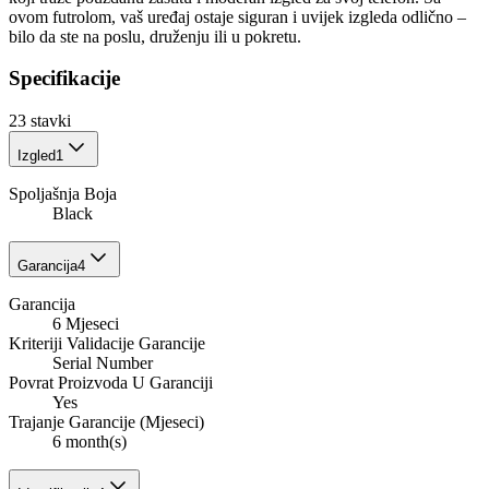
ovom futrolom, vaš uređaj ostaje siguran i uvijek izgleda odlično –
bilo da ste na poslu, druženju ili u pokretu.
Specifikacije
23
stavki
Izgled
1
Spoljašnja Boja
Black
Garancija
4
Garancija
6 Mjeseci
Kriteriji Validacije Garancije
Serial Number
Povrat Proizvoda U Garanciji
Yes
Trajanje Garancije (Mjeseci)
6 month(s)