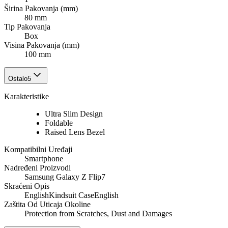
Širina Pakovanja (mm)
80 mm
Tip Pakovanja
Box
Visina Pakovanja (mm)
100 mm
Ostalo
5
Karakteristike
Ultra Slim Design
Foldable
Raised Lens Bezel
Kompatibilni Uređaji
Smartphone
Nadređeni Proizvodi
Samsung Galaxy Z Flip7
Skraćeni Opis
EnglishKindsuit CaseEnglish
Zaštita Od Uticaja Okoline
Protection from Scratches, Dust and Damages