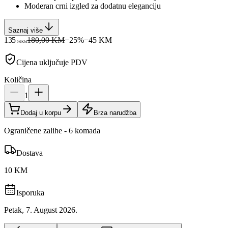
Moderan crni izgled za dodatnu eleganciju
Saznaj više
135
180,00 KM
−
25
%
−
45
KM
00
KM
Cijena uključuje PDV
Količina
1
Dodaj u korpu
Brza narudžba
Ograničene zalihe - 6 komada
Dostava
10 KM
Isporuka
Petak, 7. August 2026.