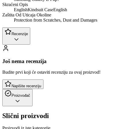
Skraćeni Opis
EnglishKindsuit CaseEnglish
Zaštita Od Uticaja Okoline
Protection from Scratches, Dust and Damages
Recenzije
Još nema recenzija
Budite prvi koji će ostaviti recenziju za ovaj proizvod!
Napišite recenziju
Proizvođač
Slični proizvodi
Proizvodi iz iste kategorije