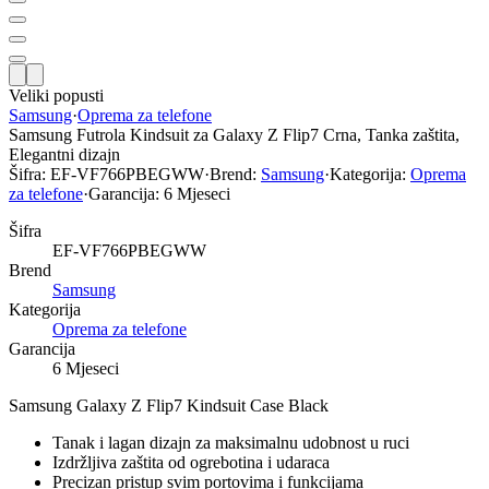
Veliki popusti
Samsung
·
Oprema za telefone
Samsung Futrola Kindsuit za Galaxy Z Flip7 Crna, Tanka zaštita,
Elegantni dizajn
Šifra:
EF-VF766PBEGWW
·
Brend:
Samsung
·
Kategorija:
Oprema
za telefone
·
Garancija:
6 Mjeseci
Šifra
EF-VF766PBEGWW
Brend
Samsung
Kategorija
Oprema za telefone
Garancija
6 Mjeseci
Samsung Galaxy Z Flip7 Kindsuit Case Black
Tanak i lagan dizajn za maksimalnu udobnost u ruci
Izdržljiva zaštita od ogrebotina i udaraca
Precizan pristup svim portovima i funkcijama