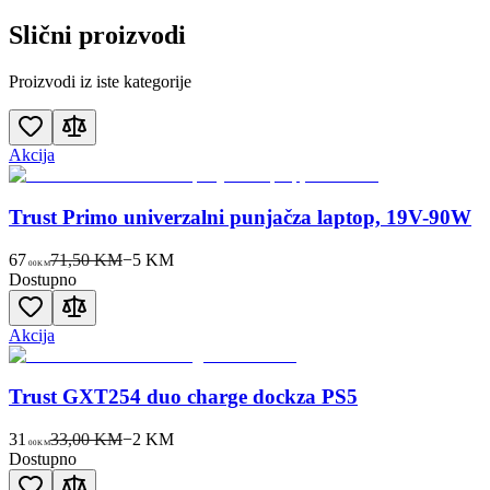
Slični proizvodi
Proizvodi iz iste kategorije
Akcija
Trust Primo univerzalni punjačza laptop, 19V-90W
67
71,50 KM
−
5
KM
00
KM
Dostupno
Akcija
Trust GXT254 duo charge dockza PS5
31
33,00 KM
−
2
KM
00
KM
Dostupno