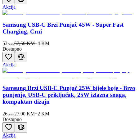
Akcija
Samsung USB-C Brzi Punjač 45W - Super Fast
Charging, Crni
53
57,50 KM
−
4
KM
50
KM
Dostupno
Akcija
Samsung Brzi USB-C Punjač 25W bijele boje - Brzo
punjenje, USB-C priključak, 25W izlazna snaga,
kompaktan dizajn
26
27,90 KM
−
2
KM
00
KM
Dostupno
Akcija