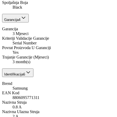
Spoljašnja Boja
Black
Garancija
4
Garancija
3 Mjeseci
Kriteriji Validacije Garancije
Serial Number
Povrat Proizvoda U Garanciji
Yes
Trajanje Garancije (Mjeseci)
3 month(s)
Identifikacija
6
Brend
Samsung
EAN Kod
8806095771311
Nazivna Struja
0.8 A
Nazivna Ulazna Struja
2 A