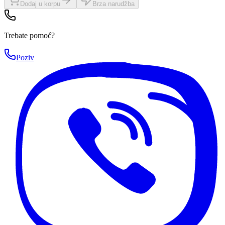
Dodaj u korpu
Brza narudžba
Trebate pomoć?
Poziv