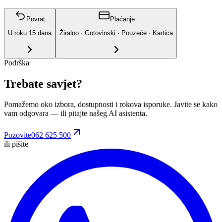
Povrat
Plaćanje
U roku
15
dana
Žiralno · Gotovinski · Pouzeće · Kartica
Podrška
Trebate savjet?
Pomažemo oko izbora, dostupnosti i rokova isporuke. Javite se kako
vam odgovara
— ili pitajte našeg AI asistenta.
Pozovite
062 625 500
ili pišite