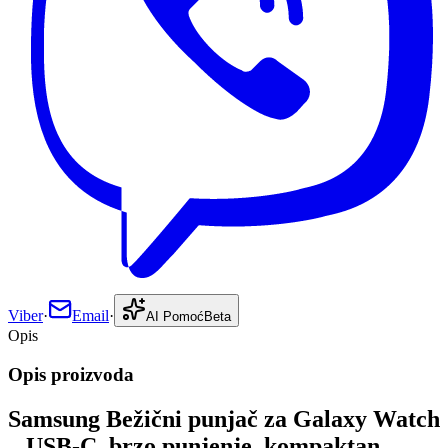
Viber
·
Email
·
AI Pomoć
Beta
Opis
Opis proizvoda
Samsung Bežični punjač za Galaxy Watch
– USB-C, brzo punjenje, kompaktan