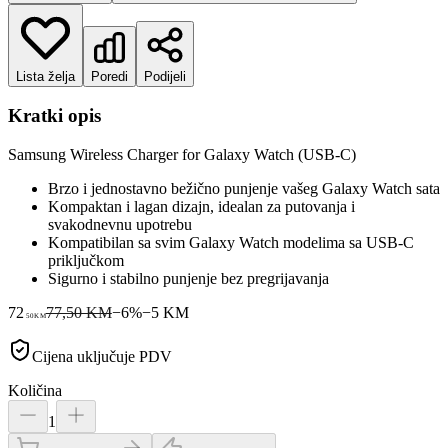
Lista želja
Poredi
Podijeli
Kratki opis
Samsung Wireless Charger for Galaxy Watch (USB-C)
Brzo i jednostavno bežično punjenje vašeg Galaxy Watch sata
Kompaktan i lagan dizajn, idealan za putovanja i
svakodnevnu upotrebu
Kompatibilan sa svim Galaxy Watch modelima sa USB-C
priključkom
Sigurno i stabilno punjenje bez pregrijavanja
72
77,50 KM
−
6
%
−
5
KM
50
KM
Cijena uključuje PDV
Količina
1