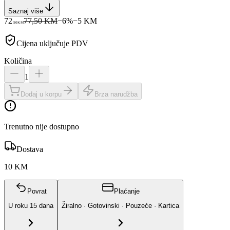
Saznaj više
72
77,50 KM
−
6
%
−
5
KM
50
KM
Cijena uključuje PDV
Količina
1
Dodaj u korpu
Brza narudžba
Trenutno nije dostupno
Dostava
10 KM
Povrat
Plaćanje
U roku
15
dana
Žiralno · Gotovinski · Pouzeće · Kartica