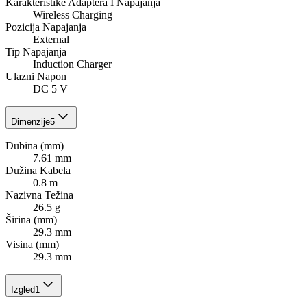
Karakteristike Adaptera I Napajanja
Wireless Charging
Pozicija Napajanja
External
Tip Napajanja
Induction Charger
Ulazni Napon
DC 5 V
Dimenzije
5
Dubina (mm)
7.61 mm
Dužina Kabela
0.8 m
Nazivna Težina
26.5 g
Širina (mm)
29.3 mm
Visina (mm)
29.3 mm
Izgled
1