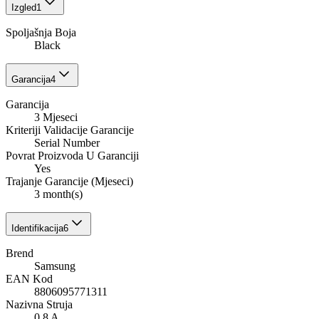
Izgled
1
Spoljašnja Boja
Black
Garancija
4
Garancija
3 Mjeseci
Kriteriji Validacije Garancije
Serial Number
Povrat Proizvoda U Garanciji
Yes
Trajanje Garancije (Mjeseci)
3 month(s)
Identifikacija
6
Brend
Samsung
EAN Kod
8806095771311
Nazivna Struja
0.8 A