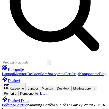
Kategorije
Laptopi
Monitori
Desktopi
Mrežna oprema
Periferija
Komponente
Blog
Dealovi
Kategorije
Laptopi
Monitori
Desktopi
Mrežna oprema
Blog
Periferija
Komponente
Dealovi Dana
Početna
/
Baterije
/
Samsung Bežični punjač za Galaxy Watch - USB-