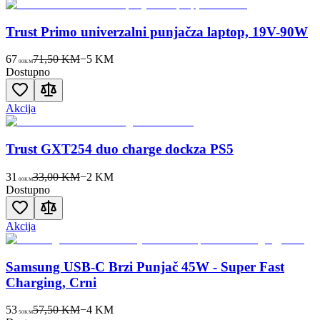
Trust Primo univerzalni punjačza laptop, 19V-90W
67
71,50 KM
−
5
KM
00
KM
Dostupno
Akcija
Trust GXT254 duo charge dockza PS5
31
33,00 KM
−
2
KM
00
KM
Dostupno
Akcija
Samsung USB-C Brzi Punjač 45W - Super Fast
Charging, Crni
53
57,50 KM
−
4
KM
50
KM