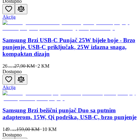
Dostupno
Akcija
Samsung Brzi USB-C Punjač 25W bijele boje - Brzo
punjenje, USB-C priključak, 25W izlazna snaga,
kompaktan dizajn
26
27,90 KM
−
2
KM
00
KM
Dostupno
Akcija
Samsung Brzi bežični punjač Duo sa putnim
adapterom, 15W, Qi podrška, USB-C, brzo punjenje
149
159,00 KM
−
10
KM
00
KM
Dostupno