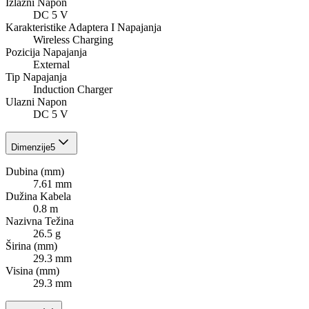
Izlazni Napon
DC 5 V
Karakteristike Adaptera I Napajanja
Wireless Charging
Pozicija Napajanja
External
Tip Napajanja
Induction Charger
Ulazni Napon
DC 5 V
Dimenzije
5
Dubina (mm)
7.61 mm
Dužina Kabela
0.8 m
Nazivna Težina
26.5 g
Širina (mm)
29.3 mm
Visina (mm)
29.3 mm