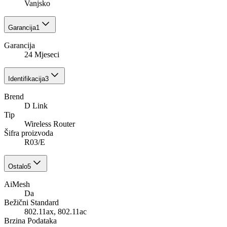
Vanjsko
Garancija
1
Garancija
24 Mjeseci
Identifikacija
3
Brend
D Link
Tip
Wireless Router
Šifra proizvoda
R03/E
Ostalo
5
AiMesh
Da
Bežični Standard
802.11ax, 802.11ac
Brzina Podataka