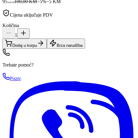
95
100,00 KM
−
5
%
−
5
KM
00
KM
Cijena uključuje PDV
Količina
1
Dodaj u korpu
Brza narudžba
Trebate pomoć?
Poziv