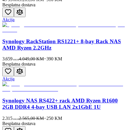
00
KM
Besplatna dostava
Akcija
Synology RackStation RS1221+ 8-bay Rack NAS
AMD Ryzen 2.2GHz
3.659
4.049,00 KM
−
390
KM
00
KM
Besplatna dostava
Akcija
Synology NAS RS422+ rack AMD Ryzen R1600
2GB DDR4 4-bay USB LAN 2x1GbE 1U
2.315
2.565,00 KM
−
250
KM
00
KM
Besplatna dostava