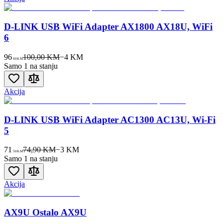
D-LINK USB WiFi Adapter AX1800 AX18U, WiFi
6
96
100,00 KM
−
4
KM
00
KM
Samo 1 na stanju
Akcija
D-LINK USB WiFi Adapter AC1300 AC13U, Wi-Fi
5
71
74,90 KM
−
3
KM
50
KM
Samo 1 na stanju
Akcija
AX9U Ostalo AX9U