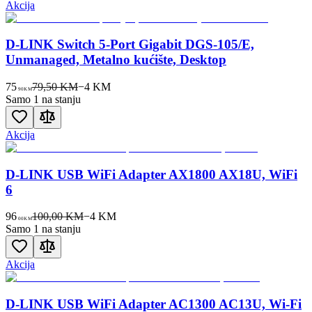
Akcija
D-LINK Switch 5-Port Gigabit DGS-105/E,
Unmanaged, Metalno kućište, Desktop
75
79,50 KM
−
4
KM
90
KM
Samo 1 na stanju
Akcija
D-LINK USB WiFi Adapter AX1800 AX18U, WiFi
6
96
100,00 KM
−
4
KM
00
KM
Samo 1 na stanju
Akcija
D-LINK USB WiFi Adapter AC1300 AC13U, Wi-Fi