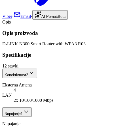
Viber
·
Email
·
AI Pomoć
Beta
Opis
Opis proizvoda
D-LINK N300 Smart Router with WPA3 R03
Specifikacije
12
stavki
Konektivnost
2
Eksterna Antena
4
LAN
2x 10/100/1000 Mbps
Napajanje
1
Napajanje