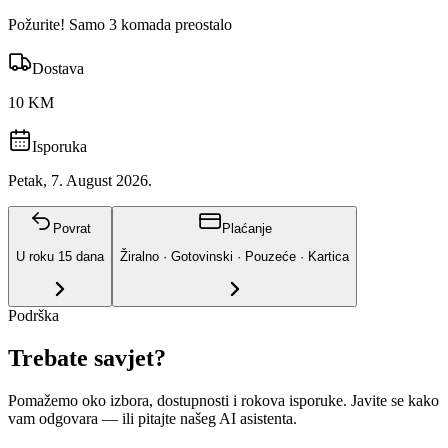
Požurite! Samo 3 komada preostalo
Dostava
10 KM
Isporuka
Petak, 7. August 2026.
Povrat
Plaćanje
U roku
15
dana
Žiralno · Gotovinski · Pouzeće · Kartica
Podrška
Trebate savjet?
Pomažemo oko izbora, dostupnosti i rokova isporuke. Javite se kako
vam odgovara
— ili pitajte našeg AI asistenta.