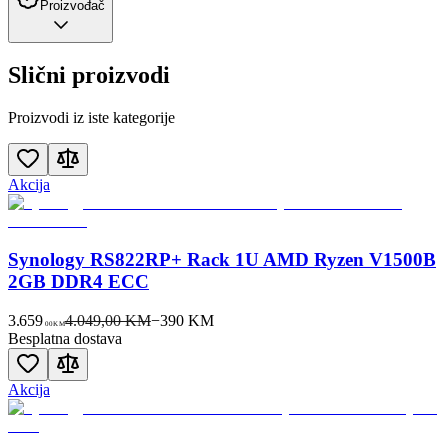
Proizvođač
Slični proizvodi
Proizvodi iz iste kategorije
Akcija
Synology RS822RP+ Rack 1U AMD Ryzen V1500B
2GB DDR4 ECC
3.659
4.049,00 KM
−
390
KM
00
KM
Besplatna dostava
Akcija