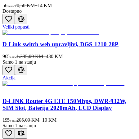
56
70,50 KM
−
14
KM
90
KM
Dostupno
Veliki popusti
D-Link switch web upravljivi, DGS-1210-28P
965
1.395,00 KM
−
430
KM
00
KM
Samo 1 na stanju
Akcija
D-LINK Router 4G LTE 150Mbps, DWR-932W,
SIM Slot, Baterija 2020mAh, LCD Display
195
205,00 KM
−
10
KM
00
KM
Samo 1 na stanju