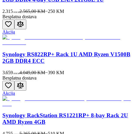
2.315
2.565,00 KM
−
250
KM
00
KM
Besplatna dostava
Akcija
Synology RS822RP+ Rack 1U AMD Ryzen V1500B
2GB DDR4 ECC
3.659
4.049,00 KM
−
390
KM
00
KM
Besplatna dostava
Akcija
Synology RackStation RS1221RP+ 8-bay Rack 2U
AMD Ryzen 4GB
4.755
5.265,00 KM
−
510
KM