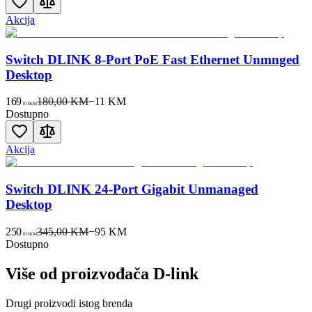
Akcija
Switch DLINK 8-Port PoE Fast Ethernet Unmnged
Desktop
169
180,00 KM
−
11
KM
00
KM
Dostupno
Akcija
Switch DLINK 24-Port Gigabit Unmanaged
Desktop
250
345,00 KM
−
95
KM
00
KM
Dostupno
Više od proizvođača
D-link
Drugi proizvodi istog brenda