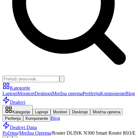
Kategorije
Laptopi
Monitori
Desktopi
Mrežna oprema
Periferija
Komponente
Blog
Dealovi
Kategorije
Laptopi
Monitori
Desktopi
Mrežna oprema
Blog
Periferija
Komponente
Dealovi Dana
Početna
/
Mrežna Oprema
/
Router DLINK N300 Smart Router R03/E