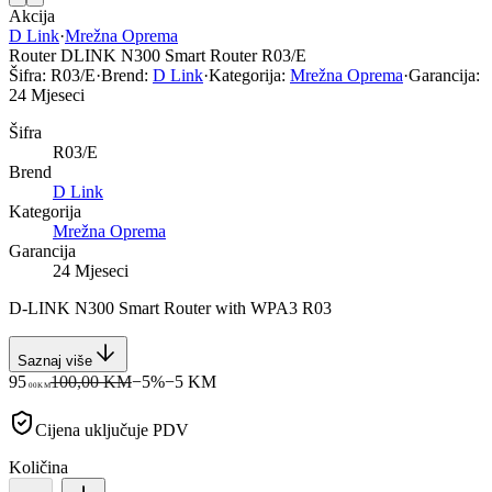
Akcija
D Link
·
Mrežna Oprema
Router DLINK N300 Smart Router R03/E
Šifra:
R03/E
·
Brend:
D Link
·
Kategorija:
Mrežna Oprema
·
Garancija:
24 Mjeseci
Šifra
R03/E
Brend
D Link
Kategorija
Mrežna Oprema
Garancija
24 Mjeseci
D-LINK N300 Smart Router with WPA3 R03
Saznaj više
95
100,00 KM
−
5
%
−
5
KM
00
KM
Cijena uključuje PDV
Količina