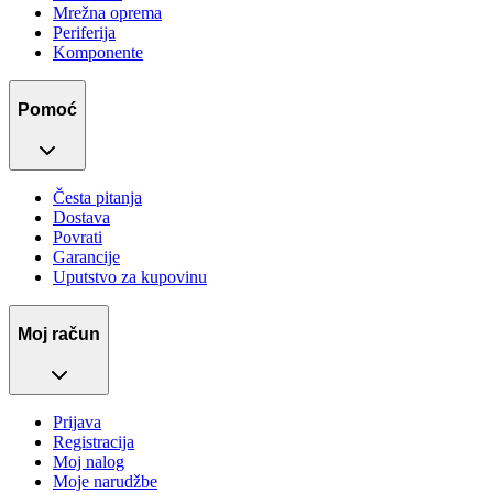
Mrežna oprema
Periferija
Komponente
Pomoć
Česta pitanja
Dostava
Povrati
Garancije
Uputstvo za kupovinu
Moj račun
Prijava
Registracija
Moj nalog
Moje narudžbe