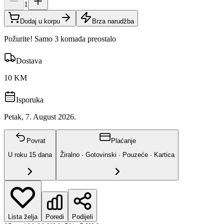
1
Dodaj u korpu
Brza narudžba
Požurite! Samo 3 komada preostalo
Dostava
10 KM
Isporuka
Petak, 7. August 2026.
Povrat
Plaćanje
U roku
15
dana
Žiralno · Gotovinski · Pouzeće · Kartica
Lista želja
Poredi
Podijeli