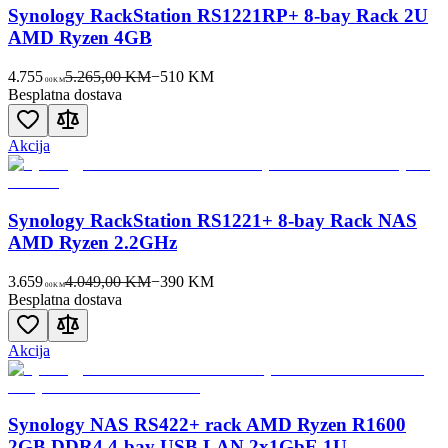
Synology RackStation RS1221RP+ 8-bay Rack 2U
AMD Ryzen 4GB
4.755
5.265,00 KM
−
510
KM
00
KM
Besplatna dostava
Akcija
Synology RackStation RS1221+ 8-bay Rack NAS
AMD Ryzen 2.2GHz
3.659
4.049,00 KM
−
390
KM
00
KM
Besplatna dostava
Akcija
Synology NAS RS422+ rack AMD Ryzen R1600
2GB DDR4 4-bay USB LAN 2x1GbE 1U