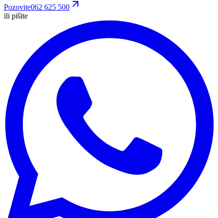
Pozovite
062 625 500
ili pišite