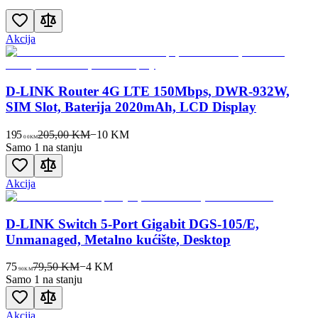
Akcija
D-LINK Router 4G LTE 150Mbps, DWR-932W,
SIM Slot, Baterija 2020mAh, LCD Display
195
205,00 KM
−
10
KM
00
KM
Samo 1 na stanju
Akcija
D-LINK Switch 5-Port Gigabit DGS-105/E,
Unmanaged, Metalno kućište, Desktop
75
79,50 KM
−
4
KM
90
KM
Samo 1 na stanju
Akcija