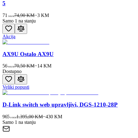
5
71
74,90 KM
−
3
KM
50
KM
Samo 1 na stanju
Akcija
AX9U Ostalo AX9U
56
70,50 KM
−
14
KM
90
KM
Dostupno
Veliki popusti
D-Link switch web upravljivi, DGS-1210-28P
965
1.395,00 KM
−
430
KM
00
KM
Samo 1 na stanju