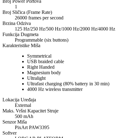
Broj Power Portova
1
Broj Sličica (Frame Rate)
26000 frames per second
Brzina Odziva
125 Hz/250 Hz/500 Hz/1000 Hz/2000 Hz/4000 Hz
Funkcija Dugmeta
Programmable (six buttons)
Karakteristike Miša
Symmetrical
USB braided cable
Right Handed
Magnesium body
Ultralight
Ultrafast charging (80% battery in 30 min)
4000 Hz wireless transmitter
Lokacija Uređaja
External
Maks. Vršni Kapacitet Struje
500 mAh
Senzor Miša
PixArt PAW3395
Softver