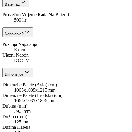
Baterija
1
Prosječno Vrijeme Rada Na Bateriji
500 hr
Napajanje
2
Pozicija Napajanja
External
Ulazni Napon
DC 5 V
Dimenzije
7
Dimenzije Palete (Avio) (cm)
1065x1035x1215 mm
Dimenzije Palete (Brodski) (cm)
1065x1035x1896 mm
Dubina (mm)
39.3 mm
Dužina (mm)
125 mm
Dužina Kabela