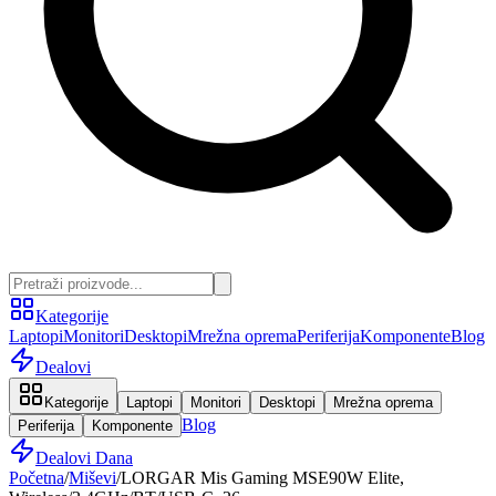
Kategorije
Laptopi
Monitori
Desktopi
Mrežna oprema
Periferija
Komponente
Blog
Dealovi
Kategorije
Laptopi
Monitori
Desktopi
Mrežna oprema
Blog
Periferija
Komponente
Dealovi Dana
Početna
/
Miševi
/
LORGAR Mis Gaming MSE90W Elite,