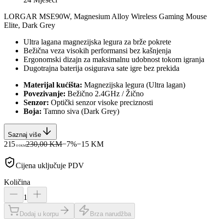
LORGAR MSE90W, Magnesium Alloy Wireless Gaming Mouse
Elite, Dark Grey
Ultra lagana magnezijska legura za brže pokrete
Bežična veza visokih performansi bez kašnjenja
Ergonomski dizajn za maksimalnu udobnost tokom igranja
Dugotrajna baterija osigurava sate igre bez prekida
Materijal kućišta:
Magnezijska legura (Ultra lagan)
Povezivanje:
Bežično 2.4GHz / Žično
Senzor:
Optički senzor visoke preciznosti
Boja:
Tamno siva (Dark Grey)
Saznaj više
215
230,00 KM
−
7
%
−
15
KM
00
KM
Cijena uključuje PDV
Količina
1
Dodaj u korpu
Brza narudžba