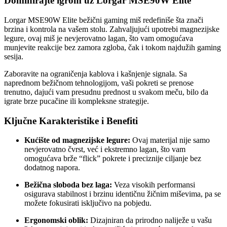
Dominirajte igrom uz Lorgar MSE90W Elite
Lorgar MSE90W Elite bežični gaming miš redefiniše šta znači
brzina i kontrola na vašem stolu. Zahvaljujući upotrebi magnezijske
legure, ovaj miš je nevjerovatno lagan, što vam omogućava
munjevite reakcije bez zamora zgloba, čak i tokom najdužih gaming
sesija.
Zaboravite na ograničenja kablova i kašnjenje signala. Sa
naprednom bežičnom tehnologijom, vaši pokreti se prenose
trenutno, dajući vam presudnu prednost u svakom meču, bilo da
igrate brze pucačine ili kompleksne strategije.
Ključne Karakteristike i Benefiti
Kućište od magnezijske legure:
Ovaj materijal nije samo
nevjerovatno čvrst, već i ekstremno lagan, što vam
omogućava brže “flick” pokrete i preciznije ciljanje bez
dodatnog napora.
Bežična sloboda bez laga:
Veza visokih performansi
osigurava stabilnost i brzinu identičnu žičnim miševima, pa se
možete fokusirati isključivo na pobjedu.
Ergonomski oblik:
Dizajniran da prirodno naliježe u vašu