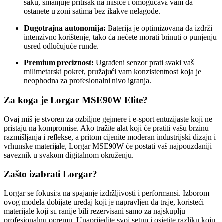
šaku, smanjuje pritisak na mišiće i omogućava vam da
ostanete u zoni satima bez ikakve nelagode.
Dugotrajna autonomija:
Baterija je optimizovana da izdrži
intenzivno korištenje, tako da nećete morati brinuti o punjenju
usred odlučujuće runde.
Premium preciznost:
Ugrađeni senzor prati svaki vaš
milimetarski pokret, pružajući vam konzistentnost koja je
neophodna za profesionalni nivo igranja.
Za koga je Lorgar MSE90W Elite?
Ovaj miš je stvoren za ozbiljne gejmere i e-sport entuzijaste koji ne
pristaju na kompromise. Ako tražite alat koji će pratiti vašu brzinu
razmišljanja i reflekse, a pritom cijenite moderan industrijski dizajn i
vrhunske materijale, Lorgar MSE90W će postati vaš najpouzdaniji
saveznik u svakom digitalnom okruženju.
Zašto izabrati Lorgar?
Lorgar se fokusira na spajanje izdržljivosti i performansi. Izborom
ovog modela dobijate uređaj koji je napravljen da traje, koristeći
materijale koji su ranije bili rezervisani samo za najskuplju
profesionalnu opremu. Unaprijedite svoj setup i osjetite razliku koju