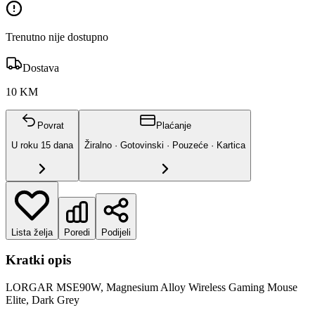
Trenutno nije dostupno
Dostava
10 KM
Povrat
Plaćanje
U roku
15
dana
Žiralno · Gotovinski · Pouzeće · Kartica
Lista želja
Poredi
Podijeli
Kratki opis
LORGAR MSE90W, Magnesium Alloy Wireless Gaming Mouse
Elite, Dark Grey