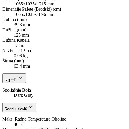
1065x1035x1215 mm
Dimenzije Palete (Brodski) (cm)
1065x1035x1896 mm
Dubina (mm)
39.3 mm
Dužina (mm)
125 mm
Dužina Kabela
1.8 m
Nazivna Težina
0.06 kg
Širina (mm)
63.4 mm
Izgled
1
Spoljašnja Boja
Dark Gray
Radni uslovi
6
Maks. Radna Temperatura Okoline
40 °C