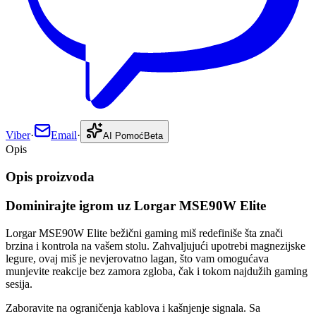
Viber
·
Email
·
AI Pomoć
Beta
Opis
Opis proizvoda
Dominirajte igrom uz Lorgar MSE90W Elite
Lorgar MSE90W Elite bežični gaming miš redefiniše šta znači
brzina i kontrola na vašem stolu. Zahvaljujući upotrebi magnezijske
legure, ovaj miš je nevjerovatno lagan, što vam omogućava
munjevite reakcije bez zamora zgloba, čak i tokom najdužih gaming
sesija.
Zaboravite na ograničenja kablova i kašnjenje signala. Sa