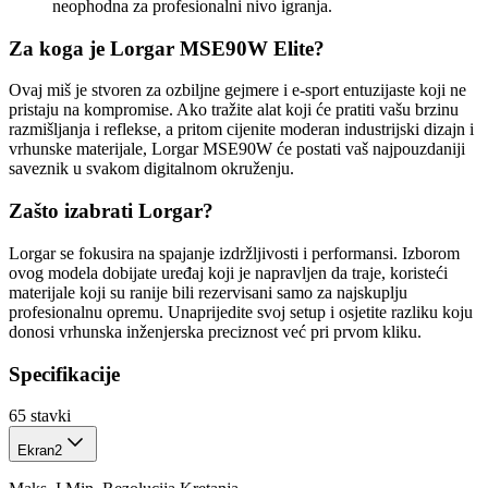
neophodna za profesionalni nivo igranja.
Za koga je Lorgar MSE90W Elite?
Ovaj miš je stvoren za ozbiljne gejmere i e-sport entuzijaste koji ne
pristaju na kompromise. Ako tražite alat koji će pratiti vašu brzinu
razmišljanja i reflekse, a pritom cijenite moderan industrijski dizajn i
vrhunske materijale, Lorgar MSE90W će postati vaš najpouzdaniji
saveznik u svakom digitalnom okruženju.
Zašto izabrati Lorgar?
Lorgar se fokusira na spajanje izdržljivosti i performansi. Izborom
ovog modela dobijate uređaj koji je napravljen da traje, koristeći
materijale koji su ranije bili rezervisani samo za najskuplju
profesionalnu opremu. Unaprijedite svoj setup i osjetite razliku koju
donosi vrhunska inženjerska preciznost već pri prvom kliku.
Specifikacije
65
stavki
Ekran
2