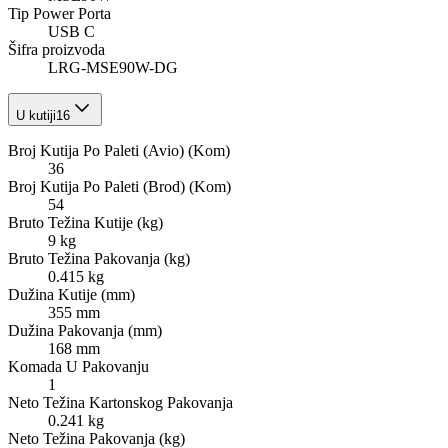
Tip Power Porta
USB C
Šifra proizvoda
LRG-MSE90W-DG
U kutiji
16
Broj Kutija Po Paleti (Avio) (Kom)
36
Broj Kutija Po Paleti (Brod) (Kom)
54
Bruto Težina Kutije (kg)
9 kg
Bruto Težina Pakovanja (kg)
0.415 kg
Dužina Kutije (mm)
355 mm
Dužina Pakovanja (mm)
168 mm
Komada U Pakovanju
1
Neto Težina Kartonskog Pakovanja
0.241 kg
Neto Težina Pakovanja (kg)