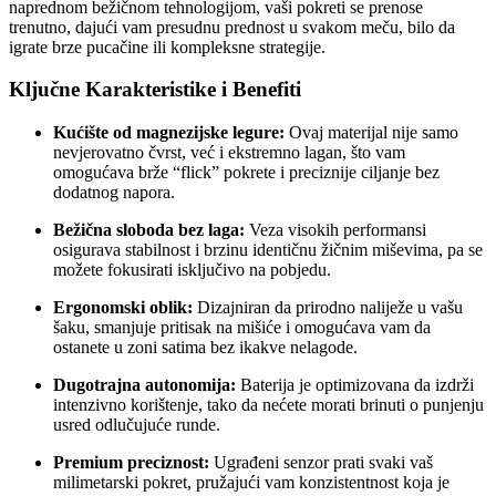
naprednom bežičnom tehnologijom, vaši pokreti se prenose
trenutno, dajući vam presudnu prednost u svakom meču, bilo da
igrate brze pucačine ili kompleksne strategije.
Ključne Karakteristike i Benefiti
Kućište od magnezijske legure:
Ovaj materijal nije samo
nevjerovatno čvrst, već i ekstremno lagan, što vam
omogućava brže “flick” pokrete i preciznije ciljanje bez
dodatnog napora.
Bežična sloboda bez laga:
Veza visokih performansi
osigurava stabilnost i brzinu identičnu žičnim miševima, pa se
možete fokusirati isključivo na pobjedu.
Ergonomski oblik:
Dizajniran da prirodno naliježe u vašu
šaku, smanjuje pritisak na mišiće i omogućava vam da
ostanete u zoni satima bez ikakve nelagode.
Dugotrajna autonomija:
Baterija je optimizovana da izdrži
intenzivno korištenje, tako da nećete morati brinuti o punjenju
usred odlučujuće runde.
Premium preciznost:
Ugrađeni senzor prati svaki vaš
milimetarski pokret, pružajući vam konzistentnost koja je