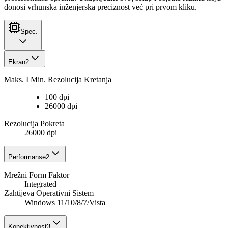
donosi vrhunska inženjerska preciznost već pri prvom kliku.
Spec.
Ekran
2
Maks. I Min. Rezolucija Kretanja
100 dpi
26000 dpi
Rezolucija Pokreta
26000 dpi
Performanse
2
Mrežni Form Faktor
Integrated
Zahtijeva Operativni Sistem
Windows 11/10/8/7/Vista
Konektivnost
3