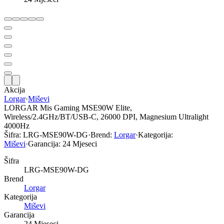
Akcija
Lorgar
·
Miševi
LORGAR Mis Gaming MSE90W Elite,
Wireless/2.4GHz/BT/USB-C, 26000 DPI, Magnesium Ultralight
4000Hz
Šifra:
LRG-MSE90W-DG
·
Brend:
Lorgar
·
Kategorija:
Miševi
·
Garancija:
24 Mjeseci
Šifra
LRG-MSE90W-DG
Brend
Lorgar
Kategorija
Miševi
Garancija
24 Mjeseci