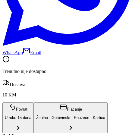
WhatsApp
Email
Trenutno nije dostupno
Dostava
10 KM
Povrat
Plaćanje
U roku
15
dana
Žiralno · Gotovinski · Pouzeće · Kartica