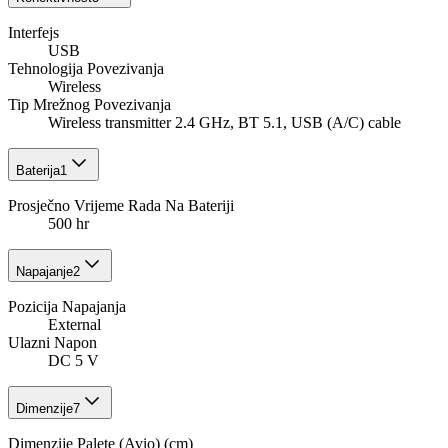
Interfejs
USB
Tehnologija Povezivanja
Wireless
Tip Mrežnog Povezivanja
Wireless transmitter 2.4 GHz, BT 5.1, USB (A/C) cable
Baterija
1
Prosječno Vrijeme Rada Na Bateriji
500 hr
Napajanje
2
Pozicija Napajanja
External
Ulazni Napon
DC 5 V
Dimenzije
7
Dimenzije Palete (Avio) (cm)