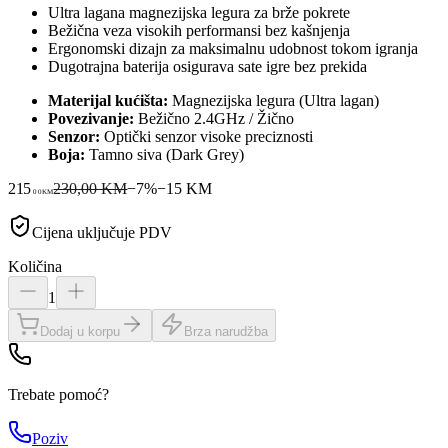
Ultra lagana magnezijska legura za brže pokrete
Bežična veza visokih performansi bez kašnjenja
Ergonomski dizajn za maksimalnu udobnost tokom igranja
Dugotrajna baterija osigurava sate igre bez prekida
Materijal kućišta:
Magnezijska legura (Ultra lagan)
Povezivanje:
Bežično 2.4GHz / Žično
Senzor:
Optički senzor visoke preciznosti
Boja:
Tamno siva (Dark Grey)
215
230,00 KM
−
7
%
−
15
KM
00
KM
Cijena uključuje PDV
Količina
1
Dodaj u korpu
Brza narudžba
Trebate pomoć?
Poziv