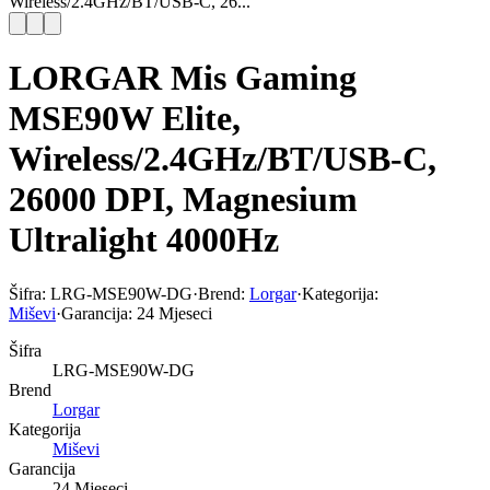
Wireless/2.4GHz/BT/USB-C, 26...
LORGAR Mis Gaming
MSE90W Elite,
Wireless/2.4GHz/BT/USB-C,
26000 DPI, Magnesium
Ultralight 4000Hz
Šifra:
LRG-MSE90W-DG
·
Brend:
Lorgar
·
Kategorija:
Miševi
·
Garancija:
24 Mjeseci
Šifra
LRG-MSE90W-DG
Brend
Lorgar
Kategorija
Miševi
Garancija
24 Mjeseci