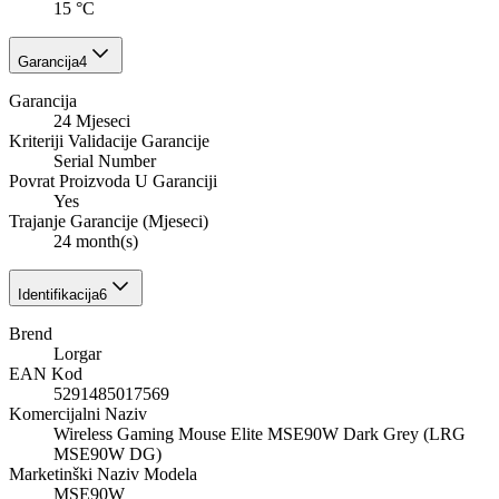
15 °C
Garancija
4
Garancija
24 Mjeseci
Kriteriji Validacije Garancije
Serial Number
Povrat Proizvoda U Garanciji
Yes
Trajanje Garancije (Mjeseci)
24 month(s)
Identifikacija
6
Brend
Lorgar
EAN Kod
5291485017569
Komercijalni Naziv
Wireless Gaming Mouse Elite MSE90W Dark Grey (LRG
MSE90W DG)
Marketinški Naziv Modela
MSE90W